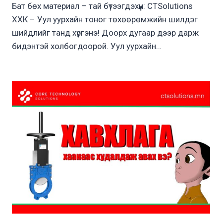
Бат бөх материал – тай бүтээгдэхүүн: CTSolutions
ХХК – Уул уурхайн тоног төхөөрөмжийн шилдэг
шийдлийг танд хүргэнэ! Доорх дугаар дээр дарж
бидэнтэй холбогдоорой. Уул уурхайн…