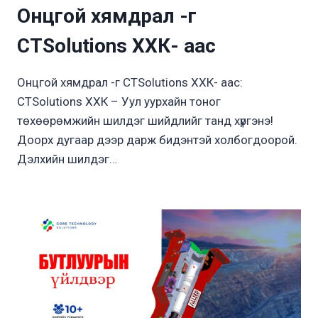
Онцгой хямдрал -г
CTSolutions ХХК- аас
Онцгой хямдрал -г CTSolutions ХХК- аас:
CTSolutions ХХК – Уул уурхайн тоног
төхөөрөмжийн шилдэг шийдлийг танд хүргэнэ!
Доорх дугаар дээр дарж бидэнтэй холбогдоорой.
Дэлхийн шилдэг…