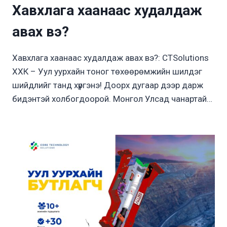
Хавхлага хаанаас худалдаж
авах вэ?
Хавхлага хаанаас худалдаж авах вэ?: CTSolutions
ХХК – Уул уурхайн тоног төхөөрөмжийн шилдэг
шийдлийг танд хүргэнэ! Доорх дугаар дээр дарж
бидэнтэй холбогдоорой. Монгол Улсад чанартай…