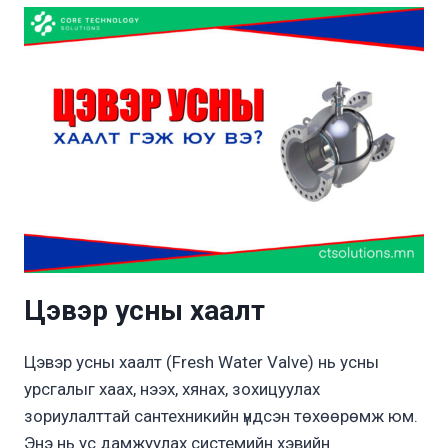
Цэвэр усны хаалт
Цэвэр усны хаалт (Fresh Water Valve) нь усны
урсгалыг хаах, нээх, хянах, зохицуулах
зориулалттай сантехникийн үндсэн төхөөрөмж юм.
Энэ нь ус дамжуулах системийн хэвийн