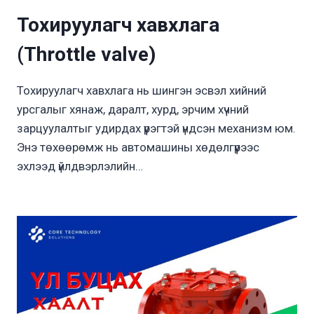
Тохируулагч хавхлага
(Throttle valve)
Тохируулагч хавхлага нь шингэн эсвэл хийний
урсгалыг хянаж, даралт, хурд, эрчим хүчний
зарцуулалтыг удирдах үүрэгтэй үндсэн механизм юм.
Энэ төхөөрөмж нь автомашины хөдөлгүүрээс
эхлээд үйлдвэрлэлийн…