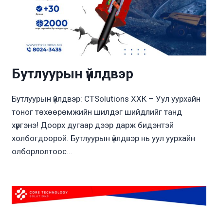
Бутлуурын үйлдвэр
Бутлуурын үйлдвэр: CTSolutions ХХК – Уул уурхайн
тоног төхөөрөмжийн шилдэг шийдлийг танд
хүргэнэ! Доорх дугаар дээр дарж бидэнтэй
холбогдоорой. Бутлуурын үйлдвэр нь уул уурхайн
олборлолтоос…