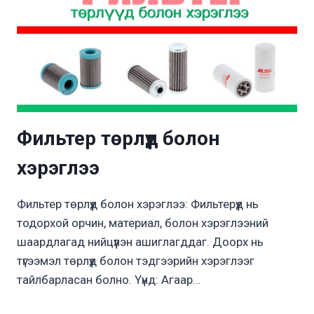
Фильтер төрлүүд болон
хэрэглээ
Фильтер төрлүүд болон хэрэглээ: Фильтерүүд нь
тодорхой орчин, материал, болон хэрэглээний
шаардлагад нийцүүлэн ашиглагддаг. Доорх нь
түгээмэл төрлүүд болон тэдгээрийн хэрэглээг
тайлбарласан болно. Үүнд: Агаар…