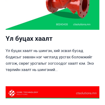
Үл буцах хаалт
Үл буцах хаалт нь шингэн, хий эсвэл бусад
бодисыг зөвхөн нэг чиглэлд урсгах боломжийг
олгож, сөрөг урсгалыг зогсоодог хаалт юм. Энэ
төрлийн хаалт нь шингэний…