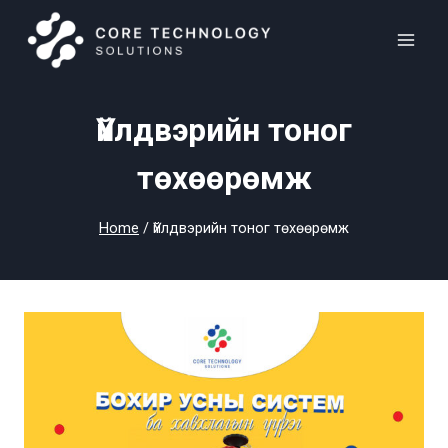
Skip
to
content
Үйлдвэрийн тоног
төхөөрөмж
Home
/
Үйлдвэрийн тоног төхөөрөмж