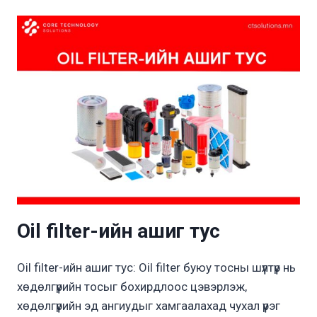
Oil filter-ийн ашиг тус
Oil filter-ийн ашиг тус: Oil filter буюу тосны шүүлтүүр нь
хөдөлгүүрийн тосыг бохирдлоос цэвэрлэж,
хөдөлгүүрийн эд ангиудыг хамгаалахад чухал үүрэг