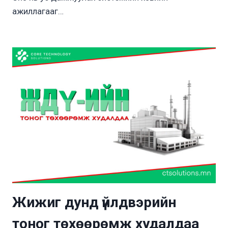
ажиллагааг…
Жижиг дунд үйлдвэрийн
тоног төхөөрөмж худалдаа