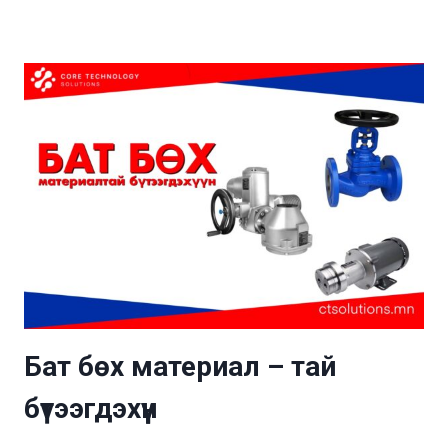
Бат бөх материал – тай
бүтээгдэхүүн