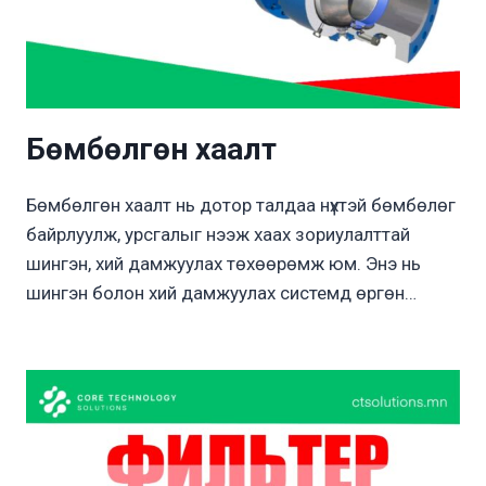
Бөмбөлгөн хаалт
Бөмбөлгөн хаалт нь дотор талдаа нүхтэй бөмбөлөг
байрлуулж, урсгалыг нээж хаах зориулалттай
шингэн, хий дамжуулах төхөөрөмж юм. Энэ нь
шингэн болон хий дамжуулах системд өргөн…