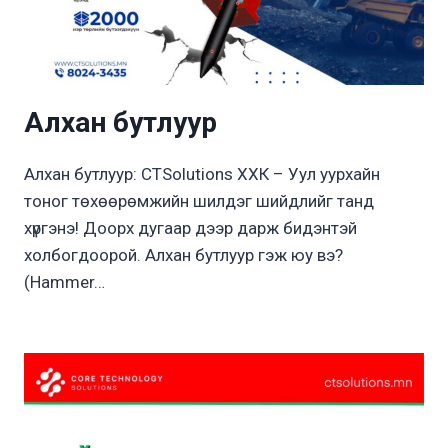
Алхан бутлуур
Алхан бутлуур: CTSolutions ХХК – Уул уурхайн
тоног төхөөрөмжийн шилдэг шийдлийг танд
хүргэнэ! Доорх дугаар дээр дарж бидэнтэй
холбогдоорой. Алхан бутлуур гэж юу вэ?
(Hammer…