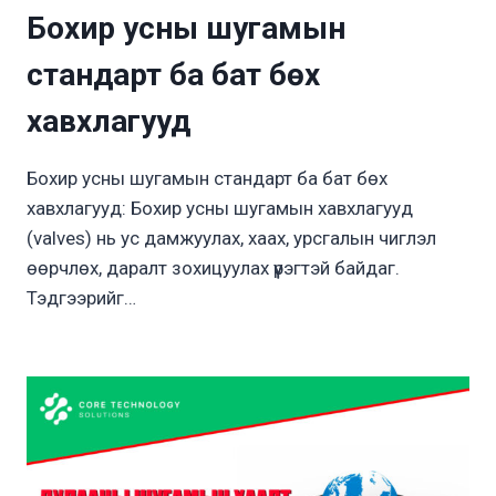
Бохир усны шугамын
стандарт ба бат бөх
хавхлагууд
Бохир усны шугамын стандарт ба бат бөх
хавхлагууд: Бохир усны шугамын хавхлагууд
(valves) нь ус дамжуулах, хаах, урсгалын чиглэл
өөрчлөх, даралт зохицуулах үүрэгтэй байдаг.
Тэдгээрийг…