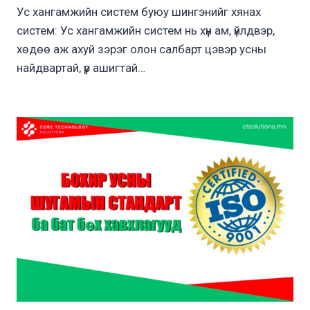
Ус хангамжийн систем буюу шингэнийг хянах
систем: Ус хангамжийн систем нь хүн ам, үйлдвэр,
хөдөө аж ахуй зэрэг олон салбарт цэвэр усны
найдвартай, үр ашигтай…