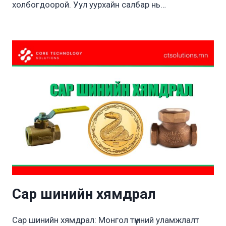
холбогдоорой. Уул уурхайн салбар нь…
Сар шинийн хямдрал
Сар шинийн хямдрал: Монгол түмний уламжлалт