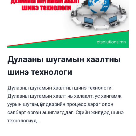
Дулааны шугамын хаалтны
шинэ технологи
Дулааны шугамын хаалтны шинэ технологи:
Дулааны шугамын хаалт нь халаалт, ус хангамж,
уурын шугам, үйлдвэрийн процесс зэрэг олон
салбарт өргөн ашиглагддаг. Сүүлийн жилүүдэд шинэ
технологиуд…