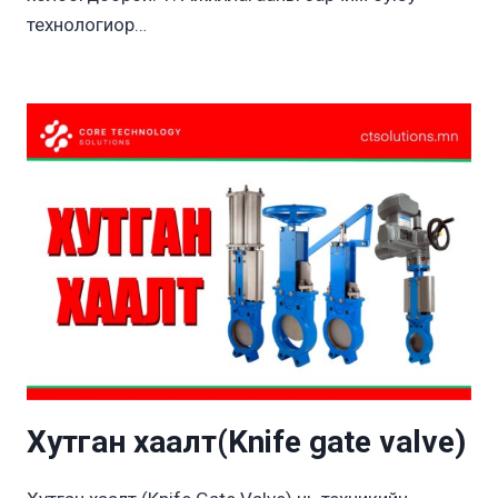
технологиор…
Хутган хаалт(Knife gate valve)