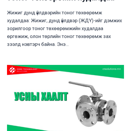
Жижиг дунд үйлдвэрийн тоног төхөөрөмж
худалдаа: Жижиг, дунд үйлдвэр (ЖДҮ)-ийг дэмжих
зорилгоор тоног төхөөрөмжийн худалдаа
өргөжиж, олон төрлийн тоног төхөөрөмж зах
зээлд нэвтэрч байна. Энэ…