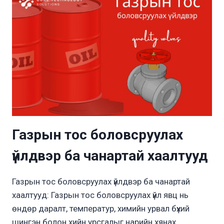
Газрын тос боловсруулах
үйлдвэр ба чанартай хаалтууд
Газрын тос боловсруулах үйлдвэр ба чанартай
хаалтууд: Газрын тос боловсруулах үйл явц нь
өндөр даралт, температур, химийн урвал бүхий
шингэн болон хийн урсгалыг нарийн хянах…