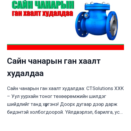
Сайн чанарын ган хаалт
худалдаа
Сайн чанарын ган хаалт худалдаа: CTSolutions ХХК
– Уул уурхайн тоног төхөөрөмжийн шилдэг
шийдлийг танд хүргэнэ! Доорх дугаар дээр дарж
бидэнтэй холбогдоорой. Үйлдвэрлэл, барилга, ус…