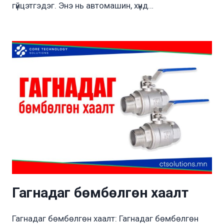
гүйцэтгэдэг. Энэ нь автомашин, хүнд…
Гагнадаг бөмбөлгөн хаалт
Гагнадаг бөмбөлгөн хаалт: Гагнадаг бөмбөлгөн