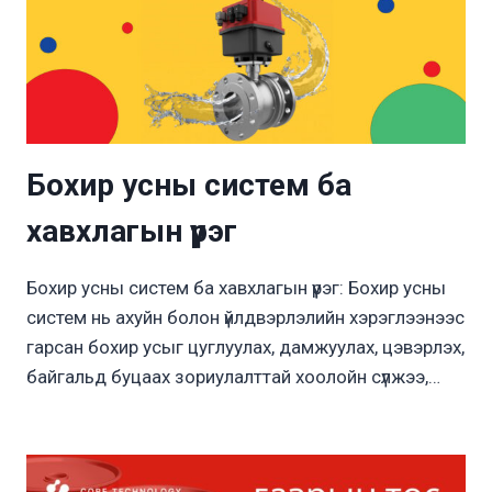
Бохир усны систем ба
хавхлагын үүрэг
Бохир усны систем ба хавхлагын үүрэг: Бохир усны
систем нь ахуйн болон үйлдвэрлэлийн хэрэглээнээс
гарсан бохир усыг цуглуулах, дамжуулах, цэвэрлэх,
байгальд буцаах зориулалттай хоолойн сүлжээ,…