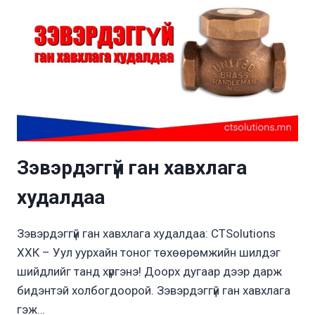
Зэвэрдэггүй ган хавхлага
худалдаа
Зэвэрдэггүй ган хавхлага худалдаа: CTSolutions
ХХК – Уул уурхайн тоног төхөөрөмжийн шилдэг
шийдлийг танд хүргэнэ! Доорх дугаар дээр дарж
бидэнтэй холбогдоорой. Зэвэрдэггүй ган хавхлага
гэж…