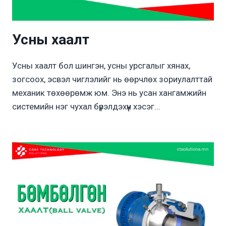
Усны хаалт
Усны хаалт бол шингэн, усны урсгалыг хянах,
зогсоох, эсвэл чиглэлийг нь өөрчлөх зориулалттай
механик төхөөрөмж юм. Энэ нь усан хангамжийн
системийн нэг чухал бүрэлдэхүүн хэсэг…