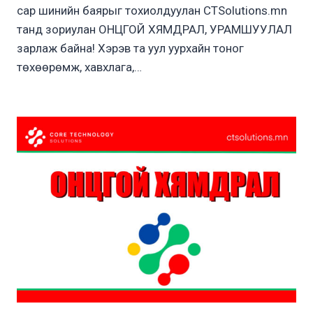
сар шинийн баярыг тохиолдуулан CTSolutions.mn
танд зориулан ОНЦГОЙ ХЯМДРАЛ, УРАМШУУЛАЛ
зарлаж байна! Хэрэв та уул уурхайн тоног
төхөөрөмж, хавхлага,…