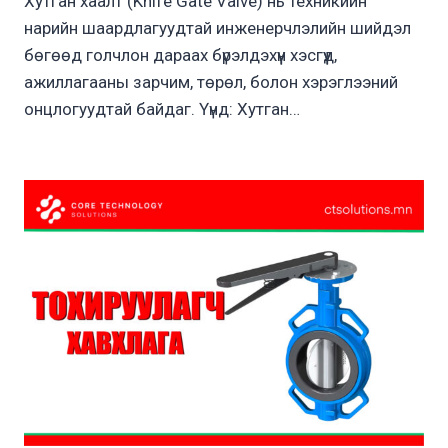
Хутган хаалт (Knife Gate Valve) нь техникийн
нарийн шаардлагуудтай инженерчлэлийн шийдэл
бөгөөд голчлон дараах бүрэлдэхүүн хэсгүүд,
ажиллагааны зарчим, төрөл, болон хэрэглээний
онцлогуудтай байдаг. Үүнд: Хутган…