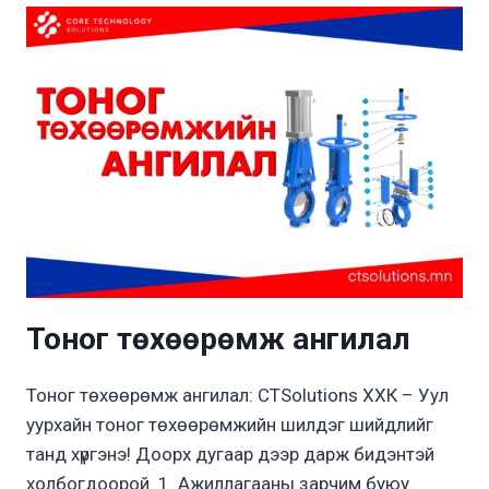
Тоног төхөөрөмж ангилал
Тоног төхөөрөмж ангилал: CTSolutions ХХК – Уул
уурхайн тоног төхөөрөмжийн шилдэг шийдлийг
танд хүргэнэ! Доорх дугаар дээр дарж бидэнтэй
холбогдоорой. 1. Ажиллагааны зарчим буюу