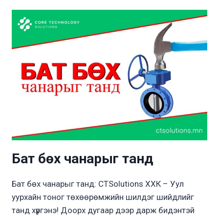
Бат бөх чанарыг танд
Бат бөх чанарыг танд: CTSolutions ХХК – Уул
уурхайн тоног төхөөрөмжийн шилдэг шийдлийг
танд хүргэнэ! Доорх дугаар дээр дарж бидэнтэй