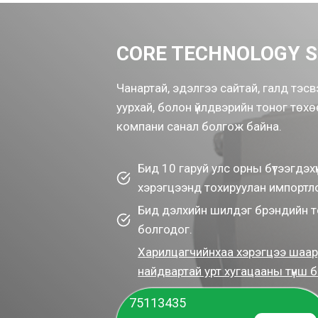
CORE TECHNOLOGY S
Чанартай, эдэлгээ сайтай, галд тэсв
уурхай, болон үйлдвэрийн тоног тө
компани санал болгож байна.
Бид 10 гаруй улс орны бүтээгдэхүү
хэрэгцээнд тохируулан импортлон
Бид дэлхийн шилдэг брэндийн 
болгодог.
Харилцагчийнхаа хэрэгцээ шаар
найдвартай урт хугацааны түнш б
75113435