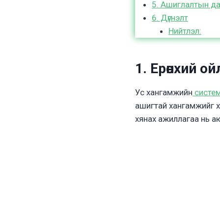
5. Ашиглалтын да
6. Дүгнэлт
Нийтлэл:
1. Ерөнхий о
Ус хангамжийн
систе
ашигтай хангамжийг х
хянах ажиллагаа нь аюу