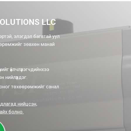
OLUTIONS LLC
эртэй, элэгдэл багатай уул
хөөрөмжийг зөвхөн манай
нийг үйлчлүүлэгчдийнхээ
 нийлүүлдэг.
тоног төхөөрөмжийг санал
длагад нийцсэн,
айх болно.