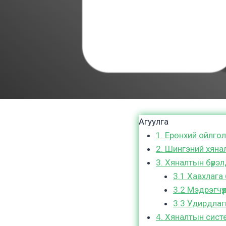
Агуулга
1. Ерөнхий ойлгол
2. Шингэний хяна
3. Хяналтын бүрэлдэ
3.1 Хавхлага 
3.2 Мэдрэгчүү
3.3 Удирдлаг
4. Хяналтын систе