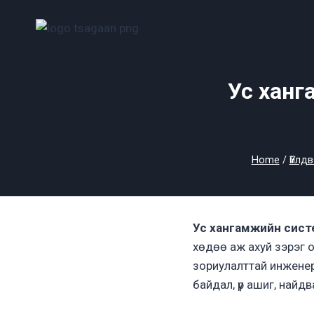
Skip
to
content
Ус ханг
Home
/
Үйлд
Ус хангамжийн сист
хөдөө аж ахуй зэрэг о
зориулалттай инженери
байдал, үр ашиг, найдв