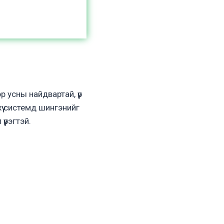
эр усны найдвартай, үр
үү системд шингэнийг
үрэгтэй.