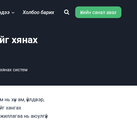
эдээ
Холбоо барих
Үнийн санал авах
йг хянах
хянах систем
нь хүн ам, үйлдвэр,
йг хангах
ажиллагаа нь аюулгүй