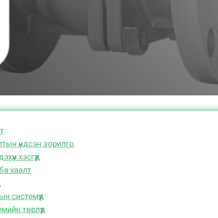
т
лтын үндсэн зорилго
хүүн хэсгүүд
ба хаалт
д
ын системүүд
мийн төрлүүд