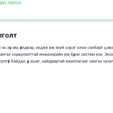
вуу талууд
йлголт
м
нь хүн ам, үйлдвэр, хөдөө аж ахуй зэрэг олон салбарт цэв
ангах зориулалттай инженерийн иж бүрэн систем юм. Энэх
лгүй байдал, үр ашиг, найдвартай ажиллагааг хангах чухал ү