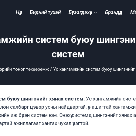
Нүүр
Бидний тухай
Бүтээгдэхүүн
Брэндүүд
М
амжийн систем буюу шингэни
систем
вэрийн тоног төхөөрөмж
/
Ус хангамжийн систем буюу шингэнийг 
ем буюу шингэнийг хянах систем:
Ус хангамжийн систем 
лон салбарт цэвэр усны найдвартай, үр ашигтай хангамжи
йн иж бүрэн систем юм. Энэхүү системд шингэнийг хянах 
артай ажиллагааг хангах чухал үүрэгтэй.