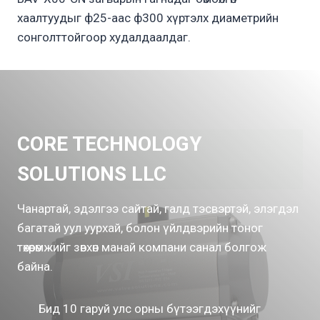
хаалтуудыг ф25-аас ф300 хүртэлх диаметрийн
сонголттойгоор худалдаалдаг.
CORE TECHNOLOGY
SOLUTIONS LLC
Чанартай, эдэлгээ сайтай, галд тэсвэртэй, элэгдэл
багатай уул уурхай, болон үйлдвэрийн тоног
төхөөрөмжийг зөвхөн манай компани санал болгож
байна.
Бид 10 гаруй улс орны бүтээгдэхүүнийг