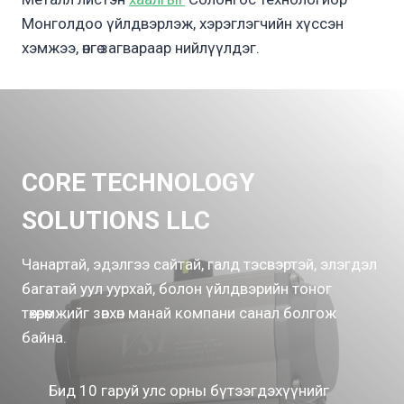
Монголдоо үйлдвэрлэж, хэрэглэгчийн хүссэн
хэмжээ, өнгө загвараар нийлүүлдэг.
CORE TECHNOLOGY
SOLUTIONS LLC
Чанартай, эдэлгээ сайтай, галд тэсвэртэй, элэгдэл
багатай уул уурхай, болон үйлдвэрийн тоног
төхөөрөмжийг зөвхөн манай компани санал болгож
байна.
Бид 10 гаруй улс орны бүтээгдэхүүнийг