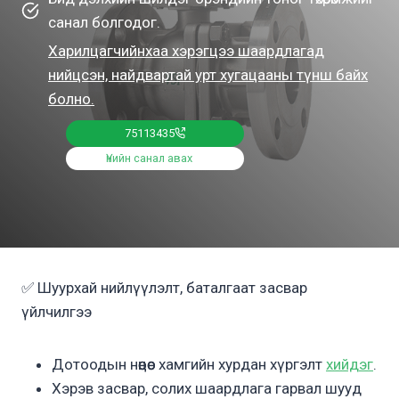
санал болгодог.
Харилцагчийнхаа хэрэгцээ шаардлагад
нийцсэн, найдвартай урт хугацааны түнш байх
болно.
75113435
Үнийн санал авах
✅ Шуурхай нийлүүлэлт, баталгаат засвар
үйлчилгээ
Дотоодын нөөцөөс хамгийн хурдан хүргэлт
хийдэг
.
Хэрэв засвар, солих шаардлага гарвал шууд