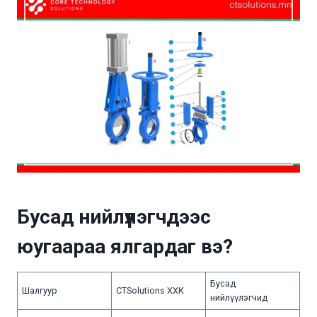
Бусад нийлүүлэгчдээс
юугаараа ялгардаг вэ?
Бусад
Шалгуур
CTSolutions ХХК
нийлүүлэгчид