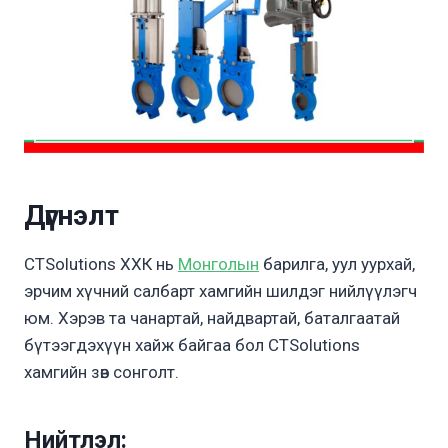
Дүгнэлт
CTSolutions ХХК нь
Монголын
барилга, уул уурхай,
эрчим хүчний салбарт хамгийн шилдэг нийлүүлэгч
юм. Хэрэв та чанартай, найдвартай, баталгаатай
бүтээгдэхүүн хайж байгаа бол CTSolutions
хамгийн зөв сонголт.
Нийтлэл: