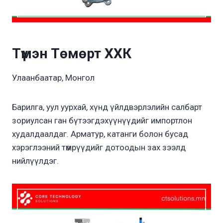
Түмэн Төмөрт ХХК
Улаанбаатар, Монгол
Барилга, уул уурхай, хүнд үйлдвэрлэлийн салбарт
зориулсан ган бүтээгдэхүүнүүдийг импортлон
худалдаалдаг. Арматур, катанги болон бусад
хэрэглээний төмрүүдийг дотоодын зах зээлд
нийлүүлдэг.