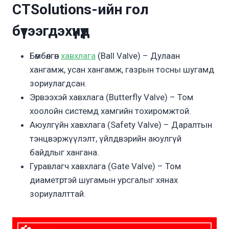
CTSolutions-ийн гол
бүтээгдэхүүнүүд
Бөмбөлгөн
хавхлага
(Ball Valve) – Дулаан
хангамж, усан хангамж, газрын тосны шугамд
зориулагдсан.
Эрвээхэй хавхлага (Butterfly Valve) – Том
хоолойн системд хамгийн тохиромжтой.
Аюулгүйн хавхлага (Safety Valve) – Даралтын
тэнцвэржүүлэлт, үйлдвэрийн аюулгүй
байдлыг хангана.
Гуравлагч хавхлага (Gate Valve) – Том
диаметртэй шугамын урсгалыг хянах
зориулалттай.