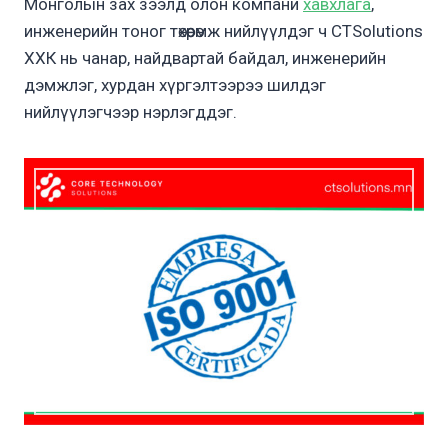
Монголын зах зээлд олон компани
хавхлага
,
инженерийн тоног төхөөрөмж нийлүүлдэг ч CTSolutions
ХХК нь чанар, найдвартай байдал, инженерийн
дэмжлэг, хурдан хүргэлтээрээ шилдэг
нийлүүлэгчээр нэрлэгддэг.