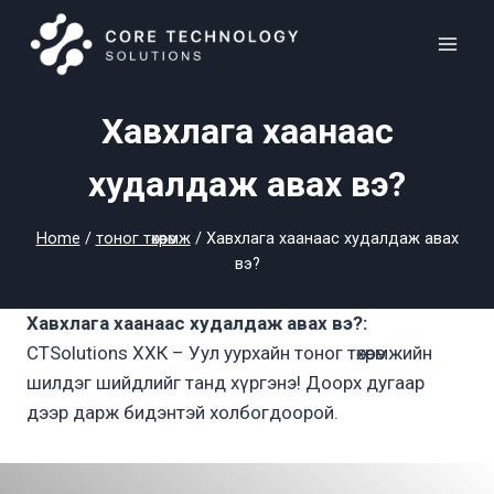
Skip
to
content
Хавхлага хаанаас
худалдаж авах вэ?
Home
/
тоног төхөөрөмж
/
Хавхлага хаанаас худалдаж авах
вэ?
Хавхлага хаанаас худалдаж авах вэ?:
CTSolutions ХХК – Уул уурхайн тоног төхөөрөмжийн
шилдэг шийдлийг танд хүргэнэ! Доорх дугаар
дээр дарж бидэнтэй холбогдоорой.