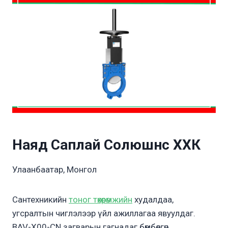
Наяд Саплай Солюшнс ХХК
Улаанбаатар, Монгол
Сантехникийн
тоног төхөөрөмжийн
худалдаа,
угсралтын чиглэлээр үйл ажиллагаа явуулдаг.
BAV-X00-CN загварын гагнадаг бөмбөлгөн