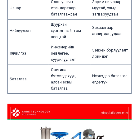
Олон улсын
Зарим нь чанар
Чанар
стандартаар
муутай, хямд
баталгаажсан
загваруудтай
Шуурхай
Захиалгаар
Нийлүүлэлт
хүргэлттэй, том
авчирдаг, удаан
нөөцтэй
Инженерийн
Зөвхөн борлуулалт
Үйлчилгээ
зөвлөгөө,
л хийдэг
суурилуулалт
Оригинал
бүтээгдэхүүн,
Ихэнхдээ баталгаа
Баталгаа
албан ёсны
өгдөггүй
баталгаа