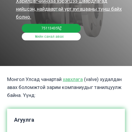
Харилцагчийнхаа хэрэгцээ шаардлагад
нийцсэн, найдвартай урт хугацааны түнш байх
болно.
75113435
Үнийн санал авах
Монгол Улсад чанартай
хавхлага
(valve) худалдан
авах боломжтой зарим компаниудыг танилцуулж
байна. Үүнд:
Агуулга