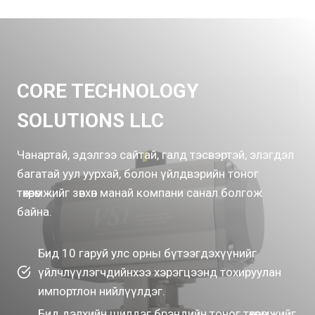
CORE TECHNOLOGY
SOLUTIONS LLC
Чанартай, эдэлгээ сайтай, галд тэсвэртэй, элэгдэл
багатай уул уурхай, болон үйлдвэрийн тоног
төхөөрөмжийг зөвхөн манай компани санал болгож
байна.
Бид 10 гаруй улс орны бүтээгдэхүүнийг
үйлчлүүлэгчдийнхээ хэрэгцээнд тохируулан
импортлон нийлүүлдэг.
Бид дэлхийн шилдэг брэндийн тоног төхөөрөмжийг