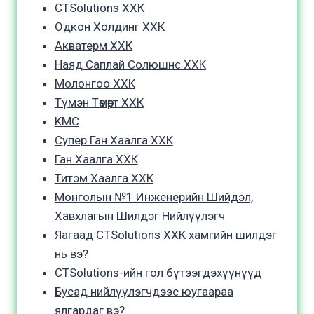
CTSolutions ХХК
Одкон Холдинг ХХК
Акватерм ХХК
Наяд Саплай Солюшнс ХХК
Молонгоо ХХК
Түмэн Төмөрт ХХК
KMC
Супер Ган Хаалга ХХК
Ган Хаалга ХХК
Титэм Хаалга ХХК
Монголын №1 Инженерийн Шийдэл,
Хавхлагын Шилдэг Нийлүүлэгч
Яагаад CTSolutions ХХК хамгийн шилдэг
нь вэ?
CTSolutions-ийн гол бүтээгдэхүүнүүд
Бусад нийлүүлэгчдээс юугаараа
ялгардаг вэ?