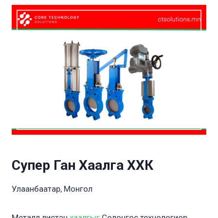
Супер Ган Хаалга ХХК
Улаанбаатар, Монгол
Металл листэн
хаалгыг
Солонгос технологиор