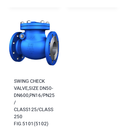
SWING CHECK
VALVE,SIZE DN50-
DN600,PN16/PN25
/
CLASS125/CLASS
250
FIG.5101(5102)