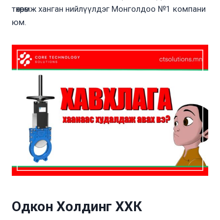
төхөөрөмж ханган нийлүүлдэг Монголдоо №1 компани
юм.
Одкон Холдинг ХХК