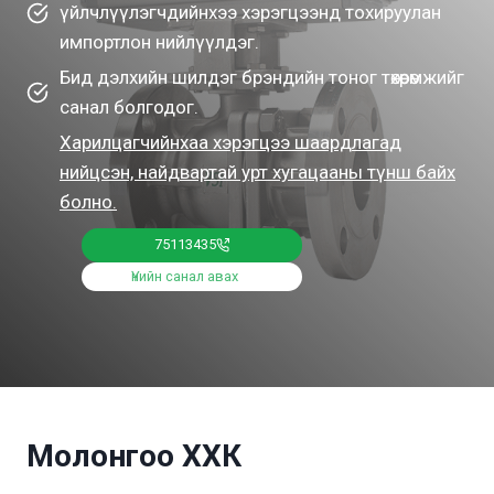
үйлчлүүлэгчдийнхээ хэрэгцээнд тохируулан
импортлон нийлүүлдэг.
Бид дэлхийн шилдэг брэндийн тоног төхөөрөмжийг
санал болгодог.
Харилцагчийнхаа хэрэгцээ шаардлагад
нийцсэн, найдвартай урт хугацааны түнш байх
болно.
75113435
Үнийн санал авах
Молонгоо ХХК