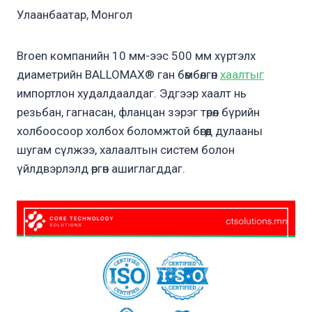
Улаанбаатар, Монгол
Broen компанийн 10 мм-ээс 500 мм хүртэлх
диаметрийн BALLOMAX® ган бөмбөлгөн
хаалтыг
импортлон худалдаалдаг. Эдгээр хаалт нь
резьбан, гагнасан, фланцан зэрэг төрөл бүрийн
холбоосоор холбох боломжтой бөгөөд дулааны
шугам сүлжээ, халаалтын систем болон
үйлдвэрлэлд өргөн ашиглагддаг.