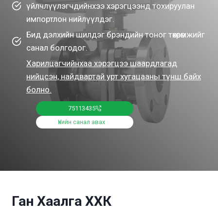
үйлчлүүлэгчдийнхээ хэрэгцээнд тохируулан
импортлон нийлүүлдэг.
Бид дэлхийн шилдэг брэндийн тоног төхөөрөмжийг
санал болгодог.
Харилцагчийнхаа хэрэгцээ шаардлагад
нийцсэн, найдвартай урт хугацааны түнш байх
болно.
75113435
Үнийн санал авах
Ган Хаалга ХХК