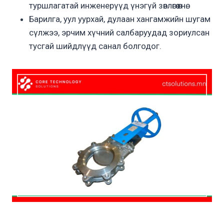
туршлагатай инженерүүд үнэгүй зөвлөгөө өгнө.
Барилга, уул уурхай, дулаан хангамжийн шугам
сүлжээ, эрчим хүчний салбаруудад зориулсан
тусгай шийдлүүд санал болгодог.