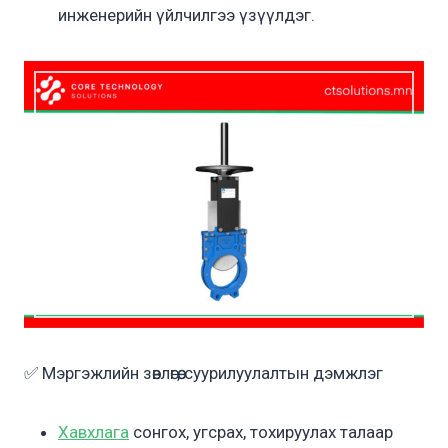
инженерийн үйлчилгээ үзүүлдэг.
✅ Мэргэжлийн зөвлөгөө, суурилуулалтын дэмжлэг
Хавхлага
сонгох, угсрах, тохируулах талаар