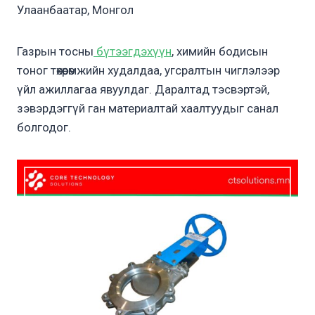
Улаанбаатар, Монгол
Газрын тосны
бүтээгдэхүүн
, химийн бодисын
тоног төхөөрөмжийн худалдаа, угсралтын чиглэлээр
үйл ажиллагаа явуулдаг. Даралтад тэсвэртэй,
зэвэрдэггүй ган материалтай хаалтуудыг санал
болгодог.