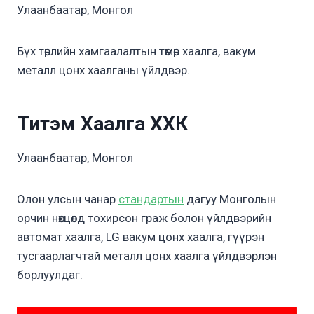
Улаанбаатар, Монгол
Бүх төрлийн хамгаалалтын төмөр хаалга, вакум
металл цонх хаалганы үйлдвэр.
Титэм Хаалга ХХК
Улаанбаатар, Монгол
Олон улсын чанар
стандартын
дагуу Монголын
орчин нөхцөлд тохирсон граж болон үйлдвэрийн
автомат хаалга, LG вакум цонх хаалга, гүүрэн
тусгаарлагчтай металл цонх хаалга үйлдвэрлэн
борлуулдаг.