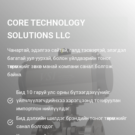
CORE TECHNOLOGY
SOLUTIONS LLC
Чанартай, эдэлгээ сайтай, галд тэсвэртэй, элэгдэл
багатай уул уурхай, болон үйлдвэрийн тоног
төхөөрөмжийг зөвхөн манай компани санал болгож
байна.
Бид 10 гаруй улс орны бүтээгдэхүүнийг
үйлчлүүлэгчдийнхээ хэрэгцээнд тохируулан
импортлон нийлүүлдэг.
Бид дэлхийн шилдэг брэндийн тоног төхөөрөмжийг
санал болгодог.