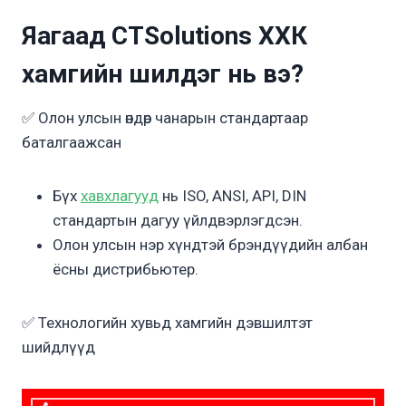
Яагаад CTSolutions ХХК
хамгийн шилдэг нь вэ?
✅ Олон улсын өндөр чанарын стандартаар
баталгаажсан
Бүх
хавхлагууд
нь ISO, ANSI, API, DIN
стандартын дагуу үйлдвэрлэгдсэн.
Олон улсын нэр хүндтэй брэндүүдийн албан
ёсны дистрибьютер.
✅ Технологийн хувьд хамгийн дэвшилтэт
шийдлүүд