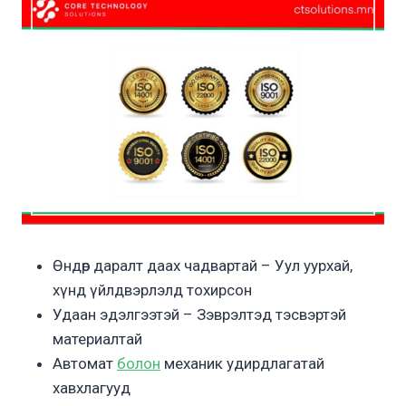
Өндөр даралт даах чадвартай – Уул уурхай,
хүнд үйлдвэрлэлд тохирсон
Удаан эдэлгээтэй – Зэврэлтэд тэсвэртэй
материалтай
Автомат
болон
механик удирдлагатай
хавхлагууд