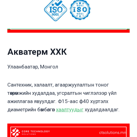
Акватерм ХХК
Улаанбаатар, Монгол
Сантехник, халаалт, агааржуулалтын тоног
төхөөрөмжийн худалдаа, угсралтын чиглэлээр үйл
ажиллагаа явуулдаг. Ф15-аас ф40 хүртэлх
диаметрийн бөмбөлгөн
хаалтуудыг
худалдаалдаг.