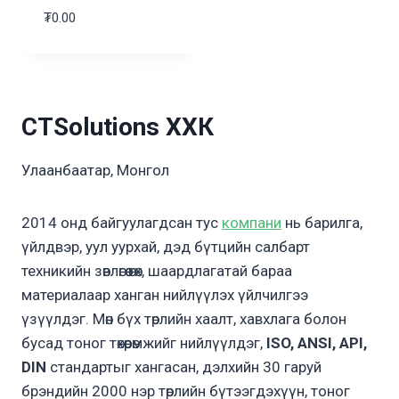
₮
0.00
CTSolutions ХХК
Улаанбаатар, Монгол
2014 онд байгуулагдсан тус
компани
нь барилга,
үйлдвэр, уул уурхай, дэд бүтцийн салбарт
техникийн зөвлөгөө өгөх, шаардлагатай бараа
материалаар ханган нийлүүлэх үйлчилгээ
үзүүлдэг. Мөн бүх төрлийн хаалт, хавхлага болон
бусад тоног төхөөрөмжийг нийлүүлдэг,
ISO, ANSI, API,
DIN
стандартыг хангасан, дэлхийн 30 гаруй
брэндийн 2000 нэр төрлийн бүтээгдэхүүн, тоног