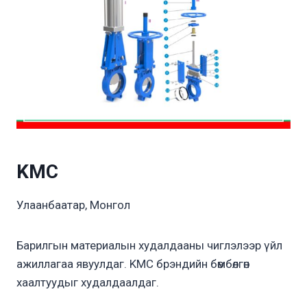
KMC
Улаанбаатар, Монгол
Барилгын материалын худалдааны чиглэлээр үйл
ажиллагаа явуулдаг. KMC брэндийн бөмбөлгөн
хаалтуудыг худалдаалдаг.