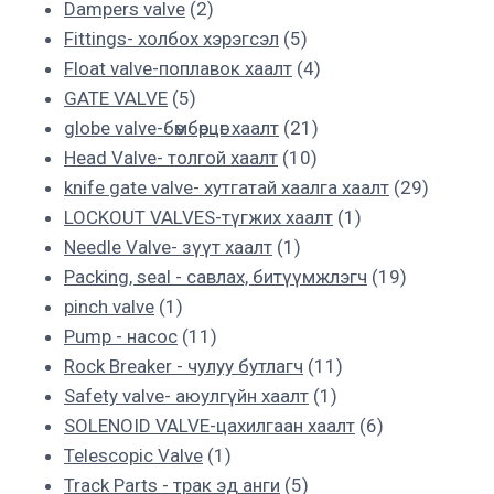
product
2
Dampers valve
2
products
5
Fittings- холбох хэрэгсэл
5
products
4
Float valve-поплавок хаалт
4
5
products
GATE VALVE
5
products
21
globe valve-бөмбөрцөг хаалт
21
10
products
Head Valve- толгой хаалт
10
products
29
knife gate valve- хутгатай хаалга хаалт
29
1
product
LOCKOUT VALVES-түгжих хаалт
1
1
product
Needle Valve- зүүт хаалт
1
product
19
Packing, seal - савлах, битүүмжлэгч
19
1
products
pinch valve
1
product
11
Pump - насос
11
products
11
Rock Breaker - чулуу бутлагч
11
1
products
Safety valve- аюулгүйн хаалт
1
product
6
SOLENOID VALVE-цахилгаан хаалт
6
1
products
Telescopic Valve
1
product
5
Track Parts - трак эд анги
5