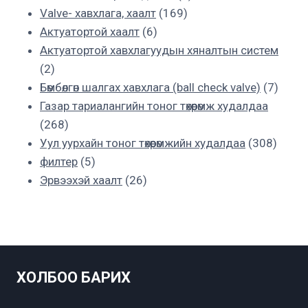
169
products
Valve- хавхлага, хаалт
169
6
products
Актуатортой хаалт
6
products
Актуатортой хавхлагуудын хяналтын систем
2
2
products
7
Бөмбөлгөн шалгах хавхлага (ball check valve)
7
produ
Газар тариалангийн тоног төхөөрөмж худалдаа
268
268
products
308
Уул уурхайн тоног төхөөрөмжийн худалдаа
308
5
produc
филтер
5
products
26
Эрвээхэй хаалт
26
products
ХОЛБОО БАРИХ