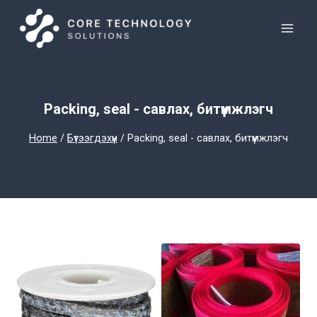
Skip
to
content
Packing, seal - савлах, битүүмжлэгч
Home
/
Бүтээгдэхүүн
/
Packing, seal - савлах, битүүмжлэгч