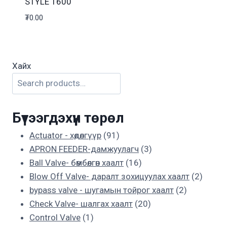
STYLE 1600
₮
0.00
Хайх
Бүтээгдэхүүн төрөл
91
Actuator - хөдөлгүүр
91
products
3
APRON FEEDER-дамжуулагч
3
16
products
Ball Valve- бөмбөлгөн хаалт
16
products
2
Blow Off Valve- даралт зохицуулах хаалт
2
2
produc
bypass valve - шугамын тойрог хаалт
2
20
products
Check Valve- шалгах хаалт
20
1
products
Control Valve
1