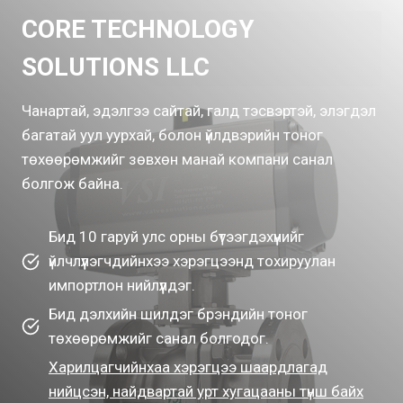
CORE TECHNOLOGY
SOLUTIONS LLC
Чанартай, эдэлгээ сайтай, галд тэсвэртэй, элэгдэл
багатай уул уурхай, болон үйлдвэрийн тоног
төхөөрөмжийг зөвхөн манай компани санал
болгож байна.
Бид 10 гаруй улс орны бүтээгдэхүүнийг
үйлчлүүлэгчдийнхээ хэрэгцээнд тохируулан
импортлон нийлүүлдэг.
Бид дэлхийн шилдэг брэндийн тоног
төхөөрөмжийг санал болгодог.
Харилцагчийнхаа хэрэгцээ шаардлагад
нийцсэн, найдвартай урт хугацааны түнш байх