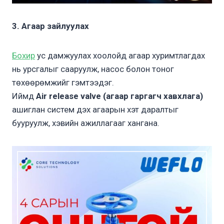
3. Агаар зайлуулах
Бохир
ус дамжуулах хоолойд агаар хуримтлагдах
нь урсгалыг сааруулж, насос болон тоног
төхөөрөмжийг гэмтээдэг.
Иймд
Air release valve (агаар гаргагч хавхлага)
ашиглан систем дэх агаарын хэт даралтыг
бууруулж, хэвийн ажиллагааг хангана.