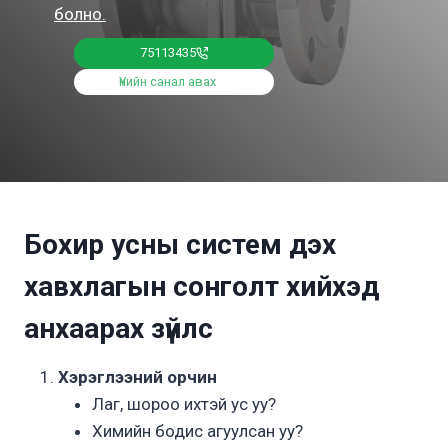
болно.
75113435
Үнийн санал авах
Бохир усны систем дэх
хавхлагын сонголт хийхэд
анхаарах зүйлс
Хэрэглээний орчин
Лаг, шороо ихтэй ус уу?
Химийн бодис агуулсан уу?