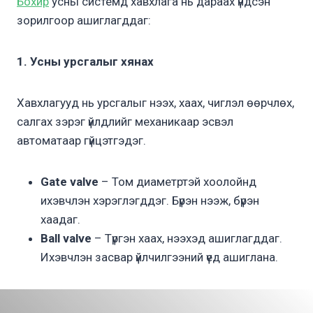
Бохир
усны системд хавхлага нь дараах үндсэн
зорилгоор ашиглагддаг:
1. Усны урсгалыг хянах
Хавхлагууд нь урсгалыг нээх, хаах, чиглэл өөрчлөх,
салгах зэрэг үйлдлийг механикаар эсвэл
автоматаар гүйцэтгэдэг.
Gate valve
– Том диаметртэй хоолойнд
ихэвчлэн хэрэглэгддэг. Бүрэн нээж, бүрэн
хаадаг.
Ball valve
– Түргэн хаах, нээхэд ашиглагддаг.
Ихэвчлэн засвар үйлчилгээний үед ашиглана.