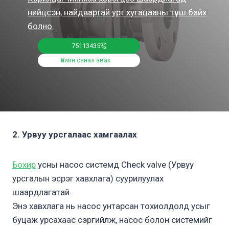
нийцсэн, найдвартай урт хугацааны түнш байх
болно.
75113435
Үнийн санал авах
2. Урвуу урсгалаас хамгаалах
Бохир
усны насос системд Check valve (Урвуу
урсгалын эсрэг хавхлага) суурилуулах
шаардлагатай.
Энэ хавхлага нь насос унтарсан тохиолдолд усыг
буцаж урсахаас сэргийлж, насос болон системийг