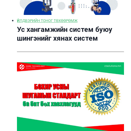
ҮЙЛДВЭРИЙН ТОНОГ ТӨХӨӨРӨМЖ
Ус хангамжийн систем буюу
шингэнийг хянах систем