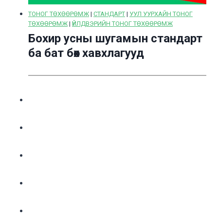
ТОНОГ ТӨХӨӨРӨМЖ
|
СТАНДАРТ
|
УУЛ УУРХАЙН ТОНОГ
ТӨХӨӨРӨМЖ
|
ҮЙЛДВЭРИЙН ТОНОГ ТӨХӨӨРӨМЖ
Бохир усны шугамын стандарт
ба бат бөх хавхлагууд