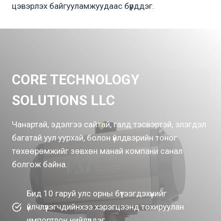
цэвэрлэх байгууламжуудаас бүрддэг.
CORE TECHNOLOGY
SOLUTIONS LLC
Чанартай, эдэлгээ сайтай, галд тэсвэртэй, элэгдэл
багатай уул уурхай, болон үйлдвэрийн тоног
төхөөрөмжийг зөвхөн манай компани санал
болгож байна.
Бид 10 гаруй улс орны бүтээгдэхүүнийг
үйлчлүүлэгчдийнхээ хэрэгцээнд тохируулан
импортлон нийлүүлдэг.