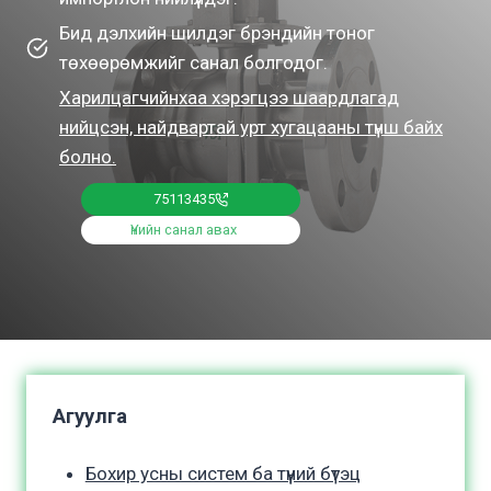
Бид дэлхийн шилдэг брэндийн тоног
төхөөрөмжийг санал болгодог.
Харилцагчийнхаа хэрэгцээ шаардлагад
нийцсэн, найдвартай урт хугацааны түнш байх
болно.
75113435
Үнийн санал авах
Агуулга
Бохир усны систем ба түүний бүтэц