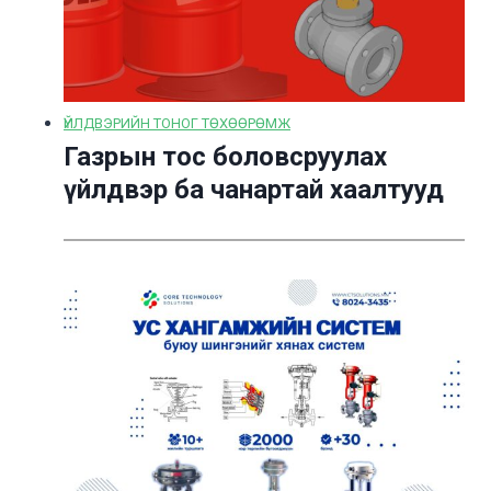
ҮЙЛДВЭРИЙН ТОНОГ ТӨХӨӨРӨМЖ
Газрын тос боловсруулах
үйлдвэр ба чанартай хаалтууд