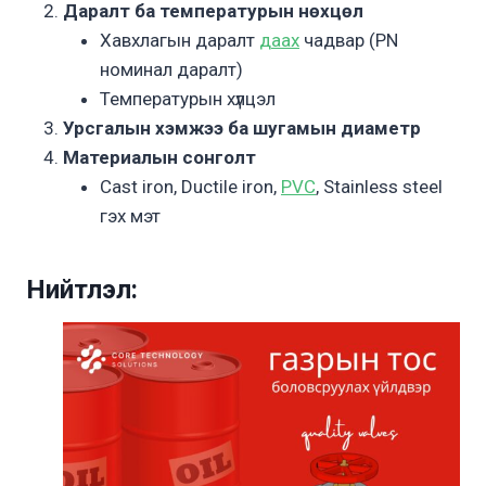
Даралт ба температурын нөхцөл
Хавхлагын даралт
даах
чадвар (PN
номинал даралт)
Температурын хүлцэл
Урсгалын хэмжээ ба шугамын диаметр
Материалын сонголт
Cast iron, Ductile iron,
PVC
, Stainless steel
гэх мэт
Нийтлэл: