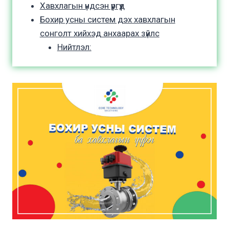
Хавхлагын үндсэн үүргүүд
Бохир усны систем дэх хавхлагын
сонголт хийхэд анхаарах зүйлс
Нийтлэл: