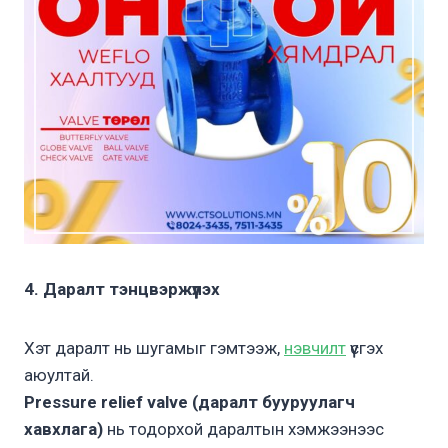
4. Даралт тэнцвэржүүлэх
Хэт даралт нь шугамыг гэмтээж,
нэвчилт
үүсгэх
аюултай.
Pressure relief valve (даралт бууруулагч
хавхлага)
нь тодорхой даралтын хэмжээнээс