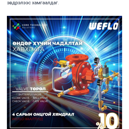
эвдрэлээс хамгаалдаг.