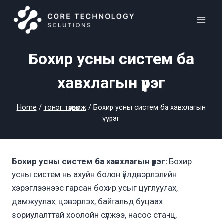
Skip
to
content
Бохир усны систем ба
хавхлагын үүрэг
Home
/
тоног төхөөрөмж
/
Бохир усны систем ба хавхлагын
үүрэг
Бохир усны систем ба хавхлагын үүрэг:
Бохир
усны систем нь ахуйн болон үйлдвэрлэлийн
хэрэглээнээс гарсан бохир усыг цуглуулах,
дамжуулах, цэвэрлэх, байгальд буцаах
зориулалттай хоолойн сүлжээ, насос станц,