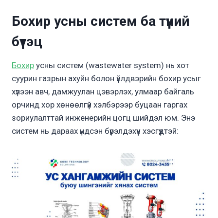
Бохир усны систем ба түүний
бүтэц
Бохир
усны систем (wastewater system) нь хот
суурин газрын ахуйн болон үйлдвэрийн бохир усыг
хүлээн авч, дамжуулан цэвэрлэх, улмаар байгаль
орчинд хор хөнөөлгүй хэлбэрээр буцаан гаргах
зориулалттай инженерийн цогц шийдэл юм. Энэ
систем нь дараах үндсэн бүрэлдэхүүн хэсгүүдтэй: