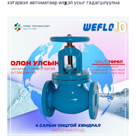
хэтэрвэл автоматаар илүүдэл усыг гадагшлуулна.