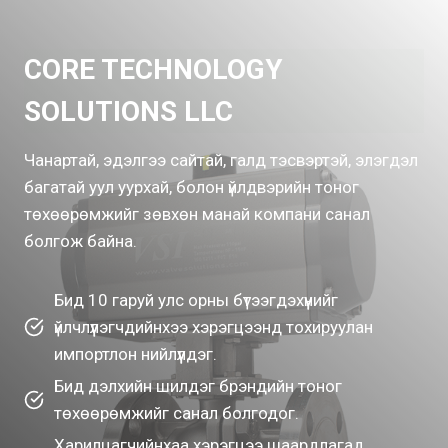
CORE TECHNOLOGY
SOLUTIONS LLC
Чанартай, эдэлгээ сайтай, галд тэсвэртэй, элэгдэл
багатай уул уурхай, болон үйлдвэрийн тоног
төхөөрөмжийг зөвхөн манай компани санал
болгож байна.
Бид 10 гаруй улс орны бүтээгдэхүүнийг
үйлчлүүлэгчдийнхээ хэрэгцээнд тохируулан
импортлон нийлүүлдэг.
Бид дэлхийн шилдэг брэндийн тоног
төхөөрөмжийг санал болгодог.
Харилцагчийнхаа хэрэгцээ шаардлагад