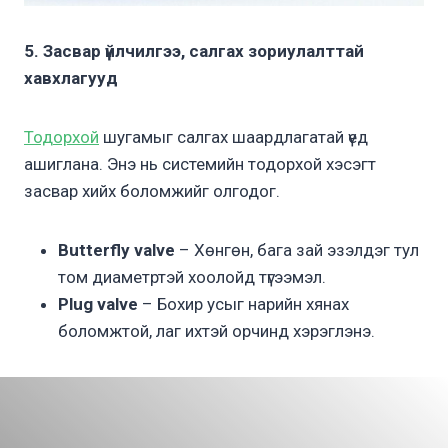
5. Засвар үйлчилгээ, салгах зориулалттай
хавхлагууд
Тодорхой
шугамыг салгах шаардлагатай үед
ашиглана. Энэ нь системийн тодорхой хэсэгт
засвар хийх боломжийг олгодог.
Butterfly valve
– Хөнгөн, бага зай эзэлдэг тул
том диаметртэй хоолойд түгээмэл.
Plug valve
– Бохир усыг нарийн хянах
боломжтой, лаг ихтэй орчинд хэрэглэнэ.