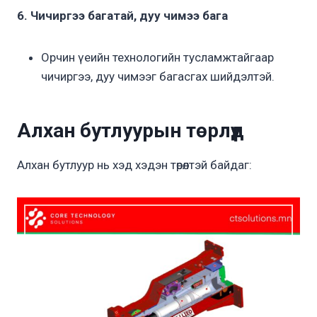
6. Чичиргээ багатай, дуу чимээ бага
Орчин үеийн технологийн тусламжтайгаар
чичиргээ, дуу чимээг багасгах шийдэлтэй.
Алхан бутлуурын төрлүүд
Алхан бутлуур нь хэд хэдэн төрөлтэй байдаг: