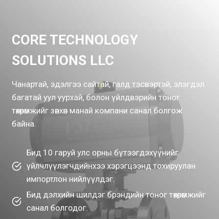
CORE TECHNOLOGY
SOLUTIONS LLC
Чанартай, эдэлгээ сайтай, галд тэсвэртэй, элэгдэл
багатай уул уурхай, болон үйлдвэрийн тоног
төхөөрөмжийг зөвхөн манай компани санал болгож
байна.
Бид 10 гаруй улс орны бүтээгдэхүүнийг
үйлчлүүлэгчдийнхээ хэрэгцээнд тохируулан
импортлон нийлүүлдэг.
Бид дэлхийн шилдэг брэндийн тоног төхөөрөмжийг
санал болгодог.