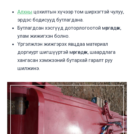
Алхны
цохилтын хүчээр том ширхэгтэй чулуу,
эрдэс бодисууд бутлагдана.
Бутлагдсан хэсгүүд доторлогоотой мөргөлдөж,
улам жижигхэн болно.
Үргэлжлэн жижгэрэх явцдаа материал
доргиурт шигшүүртэй мөргөлдөж, шаардлага
хангасан хэмжээний бутархай гаралт руу
шилжинэ.