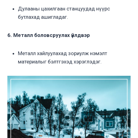
Дулааны цахилгаан станцуудад нүүрс
бутлахад ашигладаг.
6. Металл боловсруулах үйлдвэр
Металл хайлуулахад зориулж нэмэлт
материалыг бэлтгэхэд хэрэглэдэг.