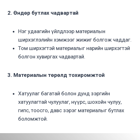
2. Өндөр бутлах чадвартай
Нэг удаагийн үйлдлээр материалын
ширхэглэлийн хэмжээг жижиг болгож чаддаг.
Том ширхэгтэй материалыг нарийн ширхэгтэй
болгон хувиргах чадвартай.
3. Материалын төрөлд тохиромжтой
Хатуулаг багатай болон дунд зэргийн
хатуулагтай чулуулаг, нүүрс, шохойн чулуу,
гипс, тоосго, давс зэрэг материалыг бутлах
боломжтой.