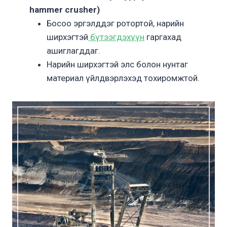
hammer crusher)
Босоо эргэлддэг ротортой, нарийн
ширхэгтэй
бүтээгдэхүүн
гаргахад
ашиглагддаг.
Нарийн ширхэгтэй элс болон нунтаг
материал үйлдвэрлэхэд тохиромжтой.