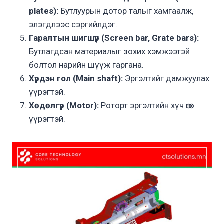
plates):
Бутлуурын дотор талыг хамгаалж,
элэгдлээс сэргийлдэг.
Гаралтын шигшүүр (Screen bar, Grate bars):
Бутлагдсан материалыг зохих хэмжээтэй
болтол нарийн шүүж гаргана.
Хүрдэн гол (Main shaft):
Эргэлтийг дамжуулах
үүрэгтэй.
Хөдөлгүүр (Motor):
Роторт эргэлтийн хүч өгөх
үүрэгтэй.