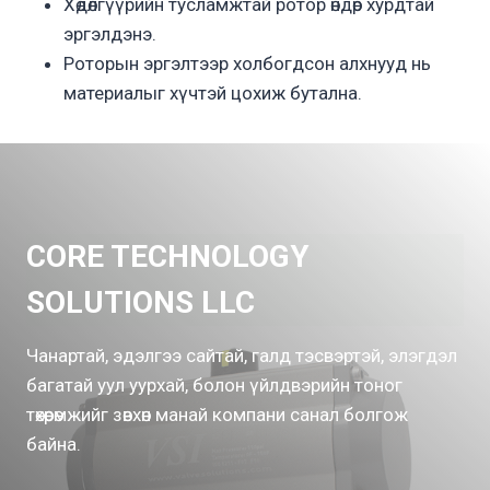
Хөдөлгүүрийн тусламжтай ротор өндөр хурдтай
эргэлдэнэ.
Роторын эргэлтээр холбогдсон алхнууд нь
материалыг хүчтэй цохиж бутална.
CORE TECHNOLOGY
SOLUTIONS LLC
Чанартай, эдэлгээ сайтай, галд тэсвэртэй, элэгдэл
багатай уул уурхай, болон үйлдвэрийн тоног
төхөөрөмжийг зөвхөн манай компани санал болгож
байна.