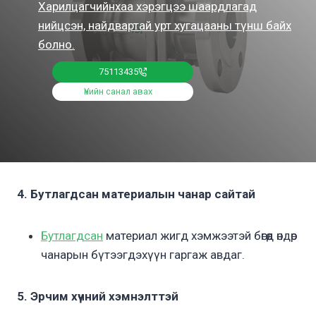
Харилцагчийнхаа хэрэгцээ шаардлагад
нийцсэн, найдвартай урт хугацааны түнш байх
болно.
75113435
Үнийн санал авах
4. Бутлагдсан материалын чанар сайтай
Бутлагдсан
материал жигд хэмжээтэй бөгөөд өндөр
чанарын бүтээгдэхүүн гаргаж авдаг.
5. Эрчим хүчний хэмнэлттэй