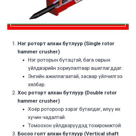
Нэг роторт алхан бутлуур (Single rotor
hammer crusher)
Нэг роторын бүтэцтэй, бага оврын
үйлдвэрийн зориулалтаар ашиглагддаг.
Энгийн ажиллагаатай, засвар үйлчилгээ
хялбар.
Хос роторт алхан бутлуур (Double rotor
hammer crusher)
Хоёр ротороор зэрэг буталдаг, илүү их
хүчин чадалтай.
Томоохон үйлдвэрүүдэд тохиромжтой.
Босоо голт алхан бутлуур (Vertical shaft