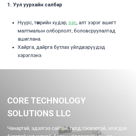
1. Уул уурхайн салбар
Нүүрс, төмрийн хүдэр,
зэс
, алт зэрэг ашигт
малтмалын олборлолт, боловсруулалтад
ашиглана.
Хайрга, дайрга бутлах үйлдвэрүүдэд
хэрэглэнэ.
CORE TECHNOLOGY
SOLUTIONS LLC
Чанартай, эдэлгээ сайтай, галд тэсвэртэй, элэгдэл