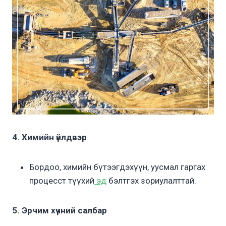
4. Химийн үйлдвэр
Бордоо, химийн бүтээгдэхүүн, уусмал гаргах
процесст түүхий
эд
бэлтгэх зориулалттай.
5. Эрчим хүчний салбар