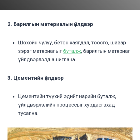
2. Барилгын материалын үйлдвэр
Шохойн чулуу, бетон хаягдал, тоосго, шавар
зэрэг материалыг
буталж
, барилгын материал
үйлдвэрлэлд ашиглана.
3. Цементийн үйлдвэр
Цементийн түүхий эдийг нарийн буталж,
үйлдвэрлэлийн процессыг хурдасгахад
тусална.