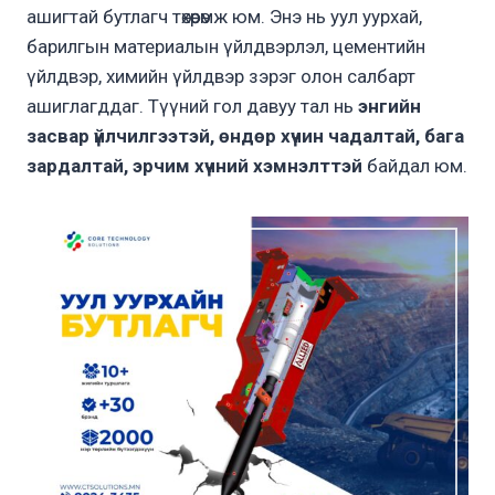
ашигтай бутлагч төхөөрөмж юм. Энэ нь уул уурхай,
барилгын материалын үйлдвэрлэл, цементийн
үйлдвэр, химийн үйлдвэр зэрэг олон салбарт
ашиглагддаг. Түүний гол давуу тал нь
энгийн
засвар үйлчилгээтэй, өндөр хүчин чадалтай, бага
зардалтай, эрчим хүчний хэмнэлттэй
байдал юм.