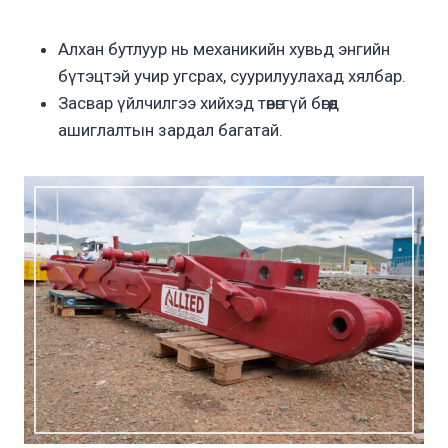
Алхан бутлуур нь механикийн хувьд энгийн
бүтэцтэй учир угсрах, суурилуулахад хялбар.
Засвар үйлчилгээ хийхэд төвөггүй бөгөөд
ашиглалтын зардал багатай.