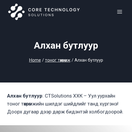
Skip
to
content
Алхан бутлуур
Home
/
тоног төхөөрөмж
/
Алхан бутлуур
Алхан бутлуур
: CTSolutions ХХК – Уул уурхайн
тоног төхөөрөмжийн шилдэг шийдлийг танд хүргэнэ!
Доорх дугаар дээр дарж бидэнтэй холбогдоорой.