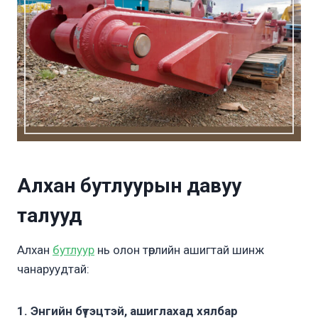
Алхан бутлуурын давуу
талууд
Алхан
бутлуур
нь олон төрлийн ашигтай шинж
чанаруудтай:
1. Энгийн бүтэцтэй, ашиглахад хялбар