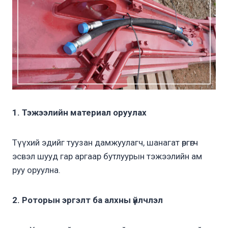
1. Тэжээлийн материал оруулах
Түүхий эдийг туузан дамжуулагч, шанагат өргөгч
эсвэл шууд гар аргаар бутлуурын тэжээлийн ам
руу оруулна.
2. Роторын эргэлт ба алхны үйлчлэл