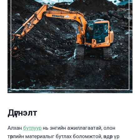
Дүгнэлт
Алхан
бутлуур
нь энгийн ажиллагаатай, олон
төрлийн материалыг бутлах боломжтой, өндөр үр