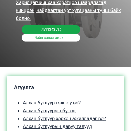
Харилцагчийнхаа хэрэгцээ шаардлагад
нийцсэн, найдвартай урт хугацааны түнш байх
болно.
75113435
Үнийн санал авах
Агуулга
Алхан бутлуур гэж юу вэ?
Алхан бутлуурын бүтэц
Алхан бутлуур хэрхэн ажилладаг вэ?
Алхан бутлуурын давуу талууд