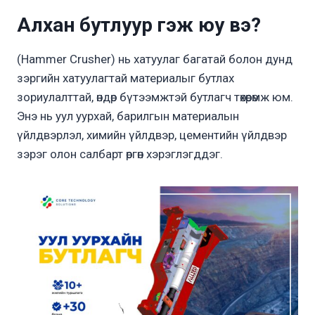
Алхан бутлуур
гэж юу вэ?
(Hammer Crusher) нь хатуулаг багатай болон дунд
зэргийн хатуулагтай материалыг бутлах
зориулалттай, өндөр бүтээмжтэй бутлагч төхөөрөмж юм.
Энэ нь уул уурхай, барилгын материалын
үйлдвэрлэл, химийн үйлдвэр, цементийн үйлдвэр
зэрэг олон салбарт өргөн хэрэглэгддэг.