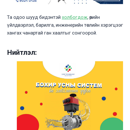
Та одоо шууд бидэнтэй
холбогдож
, өөрийн
үйлдвэрлэл, барилга, инженерийн төслийн хэрэгцээг
хангах чанартай ган хаалтыг сонгоорой.
Нийтлэл: