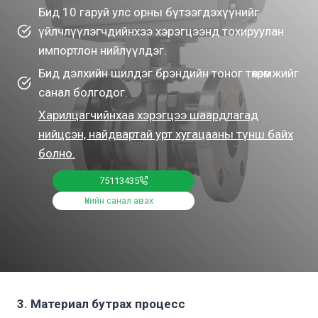
Бид 10 гаруй улс орны бүтээгдэхүүнийг
үйлчлүүлэгчдийнхээ хэрэгцээнд тохируулан
импортлон нийлүүлдэг.
Бид дэлхийн шилдэг брэндийн тоног төхөөрөмжийг
санал болгодог.
Харилцагчийнхаа хэрэгцээ шаардлагад
нийцсэн, найдвартай урт хугацааны түнш байх
болно.
75113435
Үнийн санал авах
3. Материал бутрах процесс