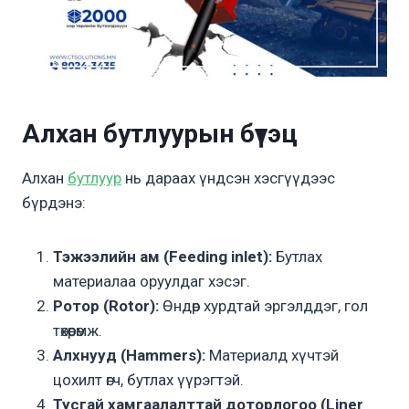
Алхан бутлуурын бүтэц
Алхан
бутлуур
нь дараах үндсэн хэсгүүдээс
бүрдэнэ:
Тэжээлийн ам (Feeding inlet):
Бутлах
материалаа оруулдаг хэсэг.
Ротор (Rotor):
Өндөр хурдтай эргэлддэг, гол
төхөөрөмж.
Алхнууд (Hammers):
Материалд хүчтэй
цохилт өгч, бутлах үүрэгтэй.
Тусгай хамгаалалттай доторлогоо (Liner