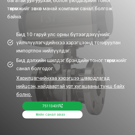
багатай уул уурхай, болон үйлдвэрийн тоног
төхөөрөмжийг зөвхөн манай компани санал болгож
байна.
Бид 10 гаруй улс орны бүтээгдэхүүнийг
үйлчлүүлэгчдийнхээ хэрэгцээнд тохируулан
импортлон нийлүүлдэг.
Бид дэлхийн шилдэг брэндийн тоног төхөөрөмжийг
санал болгодог.
Харилцагчийнхаа хэрэгцээ шаардлагад
нийцсэн, найдвартай урт хугацааны түнш байх
болно.
75113435
Үнийн санал авах