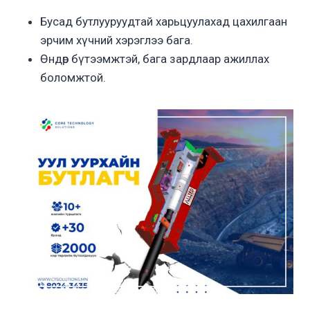
Бусад бутлууруудтай харьцуулахад цахилгаан
эрчим хүчний хэрэглээ бага.
Өндөр бүтээмжтэй, бага зардлаар ажиллах
боломжтой.