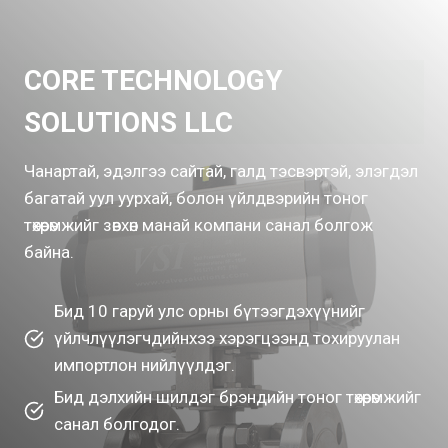
CORE TECHNOLOGY
SOLUTIONS LLC
Чанартай, эдэлгээ сайтай, галд тэсвэртэй, элэгдэл
багатай уул уурхай, болон үйлдвэрийн тоног
төхөөрөмжийг зөвхөн манай компани санал болгож
байна.
Бид 10 гаруй улс орны бүтээгдэхүүнийг
үйлчлүүлэгчдийнхээ хэрэгцээнд тохируулан
импортлон нийлүүлдэг.
Бид дэлхийн шилдэг брэндийн тоног төхөөрөмжийг
санал болгодог.