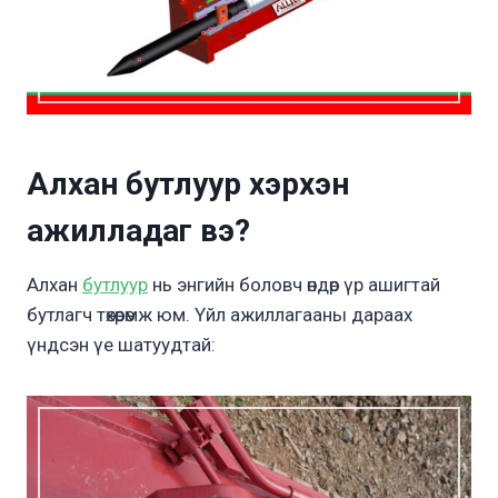
Алхан бутлуур хэрхэн
ажилладаг вэ?
Алхан
бутлуур
нь энгийн боловч өндөр үр ашигтай
бутлагч төхөөрөмж юм. Үйл ажиллагааны дараах
үндсэн үе шатуудтай: