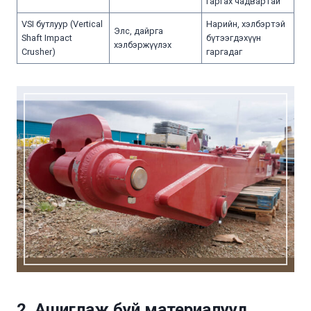
гаргах чадвартай
VSI бутлуур (Vertical
Нарийн, хэлбэртэй
Элс, дайрга
Shaft Impact
бүтээгдэхүүн
хэлбэржүүлэх
Crusher)
гаргадаг
2. Ашиглаж буй материалууд