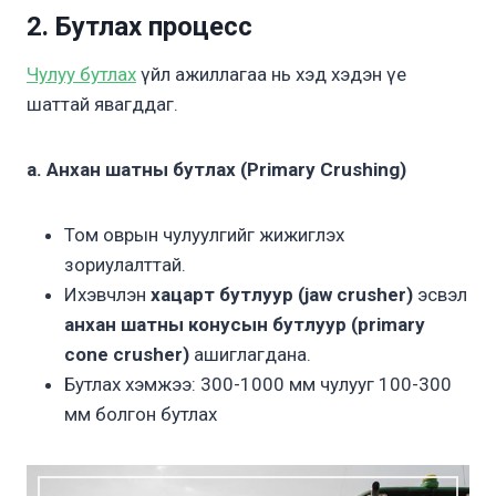
2. Бутлах процесс
Чулуу бутлах
үйл ажиллагаа нь хэд хэдэн үе
шаттай явагддаг.
a. Анхан шатны бутлах (Primary Crushing)
Том оврын чулуулгийг жижиглэх
зориулалттай.
Ихэвчлэн
хацарт бутлуур (jaw crusher)
эсвэл
анхан шатны конус
ы
н бутлуур (primary
cone crusher)
ашиглагдана.
Бутлах хэмжээ: 300-1000 мм чулууг 100-300
мм болгон бутлах