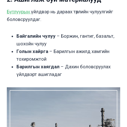
Бутлуурын
үйлдвэр нь дараах төрлийн чулуулгийг
боловсруулдаг.
Байгалийн чулуу
– Боржин, гантиг, базальт,
шохойн чулуу
Голын хайрга
– Барилгын ажилд хамгийн
тохиромжтой
Барилгын хаягдал
– Дахин боловсруулах
үйлдвэрт ашигладаг