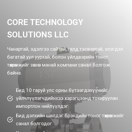
CORE TECHNOLOGY
SOLUTIONS LLC
Чанартай, эдэлгээ сайтай, галд тэсвэртэй, элэгдэл
багатай уул уурхай, болон үйлдвэрийн тоног
төхөөрөмжийг зөвхөн манай компани санал болгож
байна.
Бид 10 гаруй улс орны бүтээгдэхүүнийг
үйлчлүүлэгчдийнхээ хэрэгцээнд тохируулан
импортлон нийлүүлдэг.
Бид дэлхийн шилдэг брэндийн тоног төхөөрөмжийг
санал болгодог.