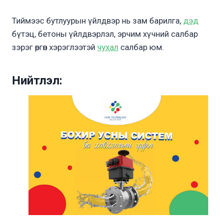
Тиймээс бутлуурын үйлдвэр нь зам барилга,
дэд
бүтэц, бетоны үйлдвэрлэл, эрчим хүчний салбар
зэрэг өргөн хэрэглээтэй
чухал
салбар юм.
Нийтлэл: