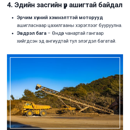
4. Эдийн засгийн үр ашигтай байдал
Эрчим хүчний хэмнэлттэй моторууд
ашигласнаар цахилгааны хэрэглээг бууруулна.
Эвдрэл бага
– Өндөр чанартай гангаар
хийгдсэн эд ангиудтай тул элэгдэл багатай.