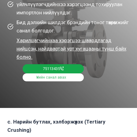
үйлчлүүлэгчдийнхээ хэрэгцээнд тохируулан
импортлон нийлүүлдэг.
Бид дэлхийн шилдэг брэндийн тоног төхөөрөмжийг
санал болгодог.
Харилцагчийнхаа хэрэгцээ шаардлагад
нийцсэн, найдвартай урт хугацааны түнш байх
болно.
75113435
Үнийн санал авах
c. Нарийн бутлах, хэлбэржүүлэх (Tertiary
Crushing)