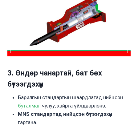
3. Өндөр чанартай, бат бөх
бүтээгдэхүүн
Барилгын стандартын шаардлагад нийцсэн
буталмал
чулуу, хайрга үйлдвэрлэнэ.
MNS стандартад нийцсэн бүтээгдэхүүн
гаргана.