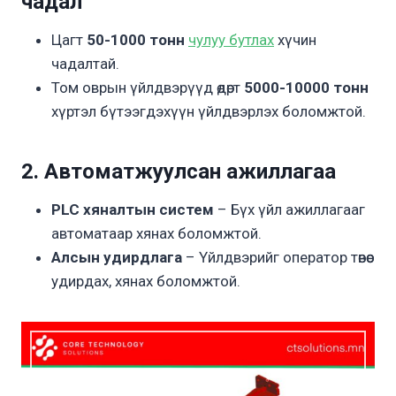
чадал
Цагт
50-1000 тонн
чулуу бутлах
хүчин
чадалтай.
Том оврын үйлдвэрүүд өдөрт
5000-10000 тонн
хүртэл бүтээгдэхүүн үйлдвэрлэх боломжтой.
2. Автоматжуулсан ажиллагаа
PLC хяналтын систем
– Бүх үйл ажиллагааг
автоматаар хянах боломжтой.
Алсын удирдлага
– Үйлдвэрийг оператор төвөөс
удирдах, хянах боломжтой.