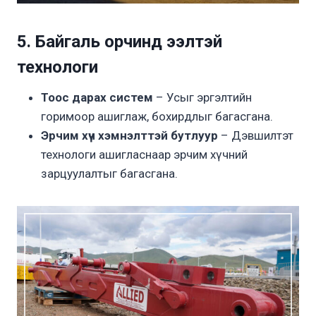
5. Байгаль орчинд ээлтэй
технологи
Тоос дарах систем
– Усыг эргэлтийн
горимоор ашиглаж, бохирдлыг багасгана.
Эрчим хүч хэмнэлттэй бутлуур
– Дэвшилтэт
технологи ашигласнаар эрчим хүчний
зарцуулалтыг багасгана.