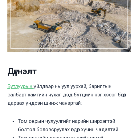
Дүгнэлт
Бутлуурын
үйлдвэр нь уул уурхай, барилгын
салбарт хамгийн чухал дэд бүтцийн нэг хэсэг бөгөөд
дараах үндсэн шинж чанартай:
Том оврын чулуулгийг нарийн ширхэгтэй
болтол боловсруулах өндөр хүчин чадалтай
Технологийн дэвшилтэт шийдэлтэй,