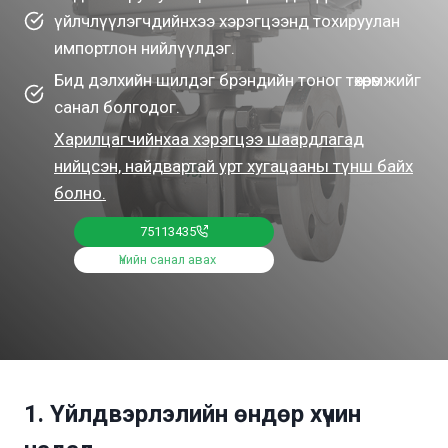
үйлчлүүлэгчдийнхээ хэрэгцээнд тохируулан
импортлон нийлүүлдэг.
Бид дэлхийн шилдэг брэндийн тоног төхөөрөмжийг
санал болгодог.
Харилцагчийнхаа хэрэгцээ шаардлагад
нийцсэн, найдвартай урт хугацааны түнш байх
болно.
75113435
Үнийн санал авах
1. Үйлдвэрлэлийн өндөр хүчин