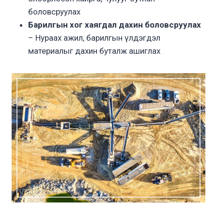
боловсруулах
Барилгын хог хаягдал дахин боловсруулах
– Нураах ажил, барилгын үлдэгдэл
материалыг дахин буталж ашиглах