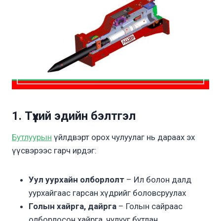
1. Түүхий эдийн бэлтгэл
Бутлуурын
үйлдвэрт орох чулуулаг нь дараах эх
үүсвэрээс гарч ирдэг:
Уул уурхайн олборлолт
– Ил болон далд
уурхайгаас гарсан хүдрийг боловсруулах
Голын хайрга, дайрга
– Голын сайраас
олборлосон хайрга, чулууг бутлан