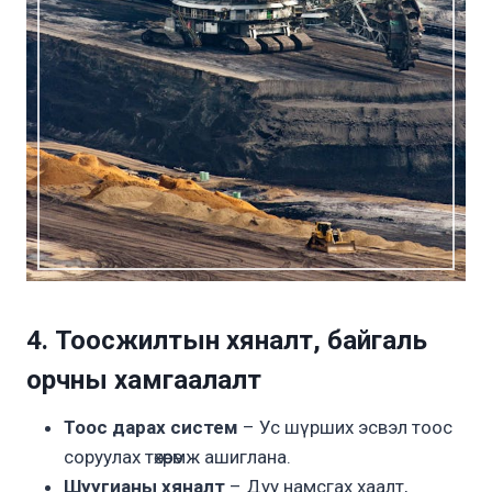
4. Тоосжилтын хяналт, байгаль
орчны хамгаалалт
Тоос дарах систем
– Ус шүрших эсвэл тоос
соруулах төхөөрөмж ашиглана.
Шуугианы хяналт
– Дуу намсгах хаалт,