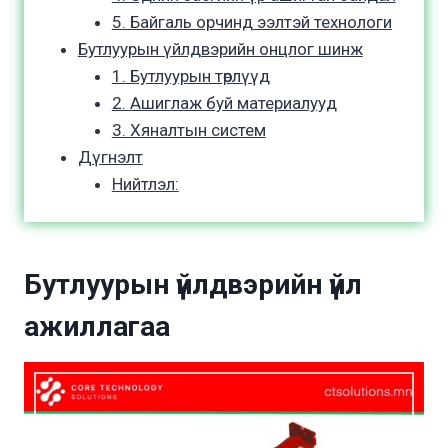
5. Байгаль орчинд ээлтэй технологи
Бутлуурын үйлдвэрийн онцлог шинж
1. Бутлуурын төрлүүд
2. Ашиглаж буй материалууд
3. Хяналтын систем
Дүгнэлт
Нийтлэл:
Бутлуурын үйлдвэрийн үйл
ажиллагаа