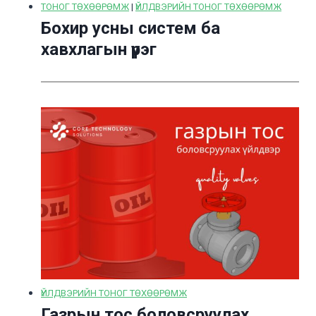
ТОНОГ ТӨХӨӨРӨМЖ
|
ҮЙЛДВЭРИЙН ТОНОГ ТӨХӨӨРӨМЖ
Бохир усны систем ба
хавхлагын үүрэг
ҮЙЛДВЭРИЙН ТОНОГ ТӨХӨӨРӨМЖ
Газрын тос боловсруулах