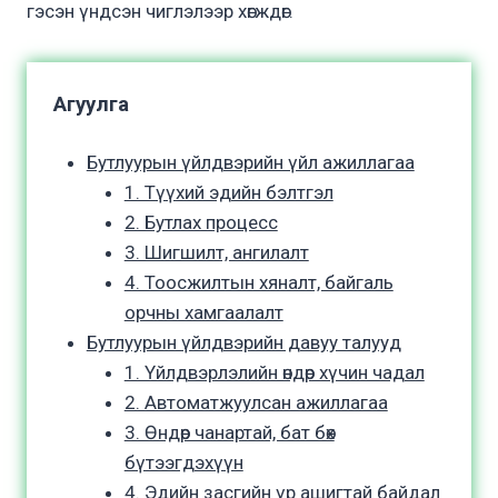
гэсэн үндсэн чиглэлээр хөгждөг.
Агуулга
Бутлуурын үйлдвэрийн үйл ажиллагаа
1. Түүхий эдийн бэлтгэл
2. Бутлах процесс
3. Шигшилт, ангилалт
4. Тоосжилтын хяналт, байгаль
орчны хамгаалалт
Бутлуурын үйлдвэрийн давуу талууд
1. Үйлдвэрлэлийн өндөр хүчин чадал
2. Автоматжуулсан ажиллагаа
3. Өндөр чанартай, бат бөх
бүтээгдэхүүн
4. Эдийн засгийн үр ашигтай байдал