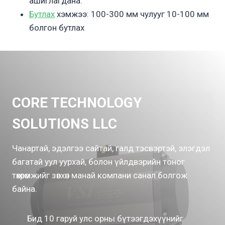
ашиглагдана.
Бутлах
хэмжээ: 100-300 мм чулууг 10-100 мм
болгон бутлах
CORE TECHNOLOGY
SOLUTIONS LLC
Чанартай, эдэлгээ сайтай, галд тэсвэртэй, элэгдэл
багатай уул уурхай, болон үйлдвэрийн тоног
төхөөрөмжийг зөвхөн манай компани санал болгож
байна.
Бид 10 гаруй улс орны бүтээгдэхүүнийг