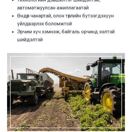
автоматжуулсан ажиллагаатай
Өндөр чанартай, олон төрлийн бүтээгдэхүүн
үйлдвэрлэх боломжтой
Эрчим хүч хэмнэж, байгаль орчинд ээлтэй
шийдэлтэй