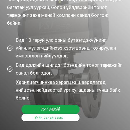
багатай уул уурхай, болон үйлдвэрийн тоног
төхөөрөмжийг зөвхөн манай компани санал болгож
байна.
Бид 10 гаруй улс орны бүтээгдэхүүнийг
үйлчлүүлэгчдийнхээ хэрэгцээнд тохируулан
импортлон нийлүүлдэг.
Бид дэлхийн шилдэг брэндийн тоног төхөөрөмжийг
санал болгодог.
Харилцагчийнхаа хэрэгцээ шаардлагад
нийцсэн, найдвартай урт хугацааны түнш байх
болно.
75113435
Үнийн санал авах