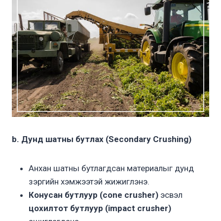
b. Дунд шатны бутлах (Secondary Crushing)
Анхан шатны бутлагдсан материалыг дунд
зэргийн хэмжээтэй жижиглэнэ.
Конусан бутлуур (cone crusher)
эсвэл
цохилтот бутлуур (impact crusher)