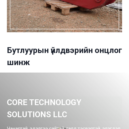
Бутлуурын үйлдвэрийн онцлог
шинж
CORE TECHNOLOGY
SOLUTIONS LLC
Чанартай, эдэлгээ сайтай, галд тэсвэртэй, элэгдэл