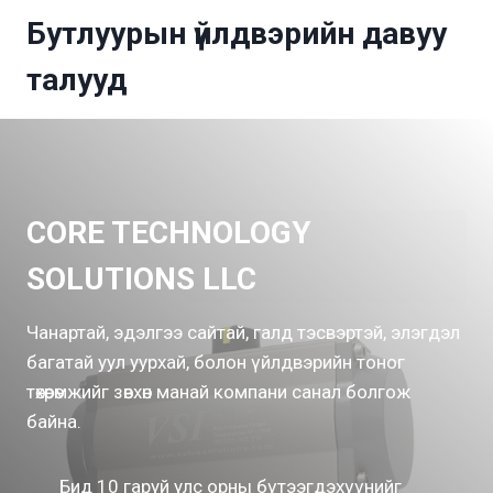
Бутлуурын үйлдвэрийн давуу
талууд
CORE TECHNOLOGY
SOLUTIONS LLC
Чанартай, эдэлгээ сайтай, галд тэсвэртэй, элэгдэл
багатай уул уурхай, болон үйлдвэрийн тоног
төхөөрөмжийг зөвхөн манай компани санал болгож
байна.
Бид 10 гаруй улс орны бүтээгдэхүүнийг