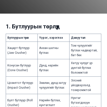
1. Бутлуурын төрлүүд
Бутлуурын төрөл
Үүрэг, хэрэглээ
Давуу тал
Том чулуулгийг
Хацарт бутлуур
Анхан шатны
бутлах чадвартай,
(Jaw Crusher)
бутлах
бат бөх
Хатуу чулууг үр
Конусан бутлуур
Дунд, нарийн
дүнтэй бутлах
(Cone Crusher)
бутлах
боломжтой
Элсний
Цохилтот бутлуур
Зөөлөн, дунд хатуу
үйлдвэрлэлд
(Impact Crusher)
чулуулгийг бутлах
тохиромжтой
Нунтаг
Булт бутлуур (Roll
Нарийн бутлах,
бүтээгдэхүүн
Crusher)
нунтаглалт