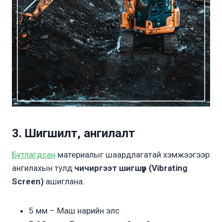
3. Шигшилт, ангилалт
Бутлагдсан
материалыг шаардлагатай хэмжээгээр
ангилахын тулд
чичиргээт шигшүүр (Vibrating
Screen)
ашиглана.
5 мм – Маш нарийн элс