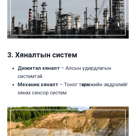
3. Хяналтын систем
Дижитал хяналт
– Алсын удирдлагын
системтэй.
Механик хяналт
– Тоног төхөөрөмжийн эвдрэлийг
хянах сенсор систем.