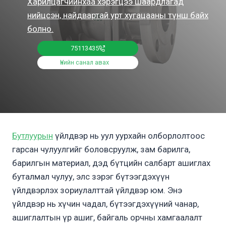
Харилцагчийнхаа хэрэгцээ шаардлагад
нийцсэн, найдвартай урт хугацааны түнш байх
болно.
75113435
Үнийн санал авах
Бутлуурын
үйлдвэр нь уул уурхайн олборлолтоос
гарсан чулуулгийг боловсруулж, зам барилга,
барилгын материал, дэд бүтцийн салбарт ашиглах
буталмал чулуу, элс зэрэг бүтээгдэхүүн
үйлдвэрлэх зориулалттай үйлдвэр юм. Энэ
үйлдвэр нь хүчин чадал, бүтээгдэхүүний чанар,
ашиглалтын үр ашиг, байгаль орчны хамгаалалт