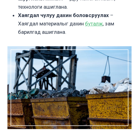
технологи ашиглана.
Хаягдал чулуу дахин боловсруулах
–
Хаягдал материалыг дахин
буталж
, зам
барилгад ашиглана.