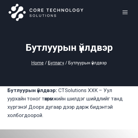
Skip
to
content
Бутлуурын үйлдвэр
Home
/
Бутлагч
/
Бутлуурын үйлдвэр
Бутлуурын үйлдвэр:
CTSolutions ХХК – Уул
уурхайн тоног төхөөрөмжийн шилдэг шийдлийг танд
хүргэнэ! Доорх дугаар дээр дарж бидэнтэй
холбогдоорой.