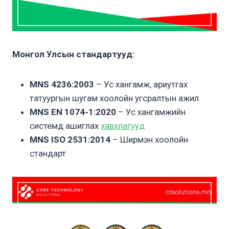
Монгол Улсын стандартууд:
MNS 4236:2003
– Ус хангамж, ариутгах
татуургын шугам хоолойн угсралтын ажил
MNS EN 1074-1:2020
– Ус хангамжийн
системд ашиглах
хавхлагууд
MNS ISO 2531:2014
– Ширмэн хоолойн
стандарт