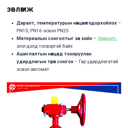
зөвлөмж
Даралт, температурын нөхцөлөө тодорхойлох
–
PN10, PN16 эсвэл PN25
Материалын сонголтыг зөв хийх
–
Зэврэлт
,
элэгдэлд тэсвэртэй байх
Ашиглалтын нөхцөлд тохируулан
удирдлагын төрөл сонгох
– Гар удирдлагатай
эсвэл автомат