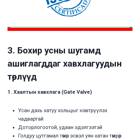
3. Бохир усны шугамд
ашиглагддаг хавхлагуудын
төрлүүд
1. Хаалтын хавхлага (Gate Valve)
Усан дахь хатуу хольцыг нэвтрүүлэх
чадвартай
Доторлогоотой, удаан эдэлгээтэй
Голдуу цутгамал төмөр эсвэл уян хатан төмрөөр