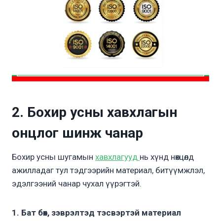
2. Бохир усны хавхлагын
онцлог шинж чанар
Бохир усны шугамын
хавхлагууд
нь хүнд нөхцөлд
ажилладаг тул тэдгээрийн материал, битүүмжлэл,
эдэлгээний чанар чухал үүрэгтэй.
1. Бат бөх, зэврэлтэд тэсвэртэй материал