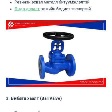
Резинэн эсвэл металл битүүмжлэлтэй
Өндөр даралт
, химийн бодист тэсвэртэй
3. Бөмбөлгөн хаалт (Ball Valve)