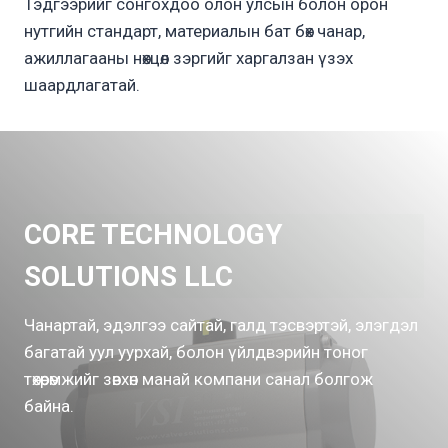
Тэдгээрийг сонгохдоо олон улсын болон орон
нутгийн стандарт, материалын бат бөх чанар,
ажиллагааны нөхцөл зэргийг харгалзан үзэх
шаардлагатай.
CORE TECHNOLOGY
SOLUTIONS LLC
Чанартай, эдэлгээ сайтай, галд тэсвэртэй, элэгдэл
багатай уул уурхай, болон үйлдвэрийн тоног
төхөөрөмжийг зөвхөн манай компани санал болгож
байна.