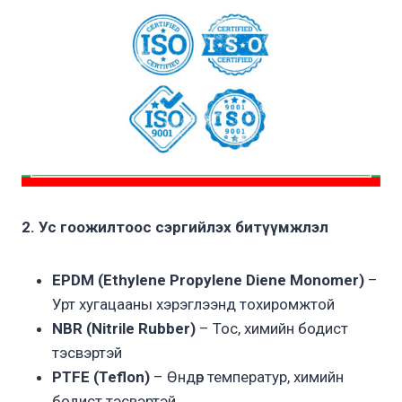
2. Ус гоожилтоос сэргийлэх битүүмжлэл
EPDM (Ethylene Propylene Diene Monomer)
–
Урт хугацааны хэрэглээнд тохиромжтой
NBR (Nitrile Rubber)
– Тос, химийн бодист
тэсвэртэй
PTFE (Teflon)
– Өндөр температур, химийн
бодист тэсвэртэй