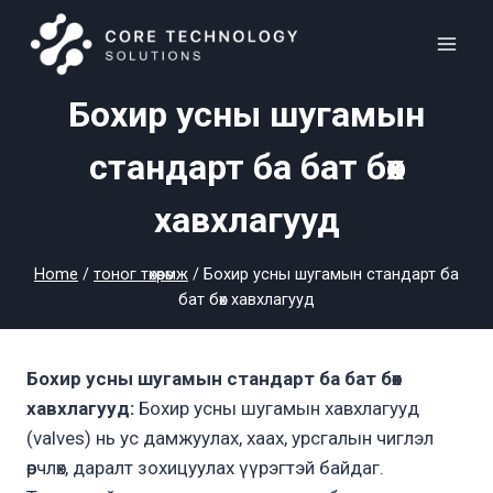
Skip
to
content
Бохир усны шугамын
стандарт ба бат бөх
хавхлагууд
Home
/
тоног төхөөрөмж
/
Бохир усны шугамын стандарт ба
бат бөх хавхлагууд
Бохир усны шугамын стандарт ба бат бөх
хавхлагууд:
Бохир усны шугамын хавхлагууд
(valves) нь ус дамжуулах, хаах, урсгалын чиглэл
өөрчлөх, даралт зохицуулах үүрэгтэй байдаг.