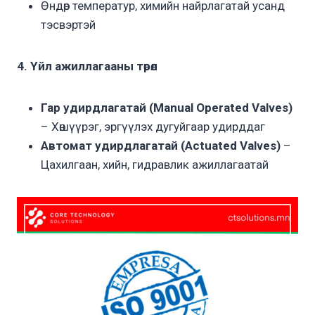
Өндөр температур, химийн найрлагатай усанд
тэсвэртэй
4. Үйл ажиллагааны төрөл
Гар удирдлагатай (Manual Operated Valves)
– Хөшүүрэг, эргүүлэх дугуйгаар удирддаг
Автомат удирдлагатай (Actuated Valves)
–
Цахилгаан, хийн, гидравлик ажиллагаатай