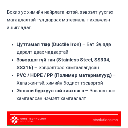
Бохир ус химийн найрлага ихтэй, зэврэлт үүсгэх
магадлалтай тул дараах материалыг ихэвчлэн
ашигладаг.
Цутгамал төмөр (Ductile Iron)
– Бат бөх, өндөр
даралт даах чадвартай
Зэвэрдэггүй ган (Stainless Steel, SS304,
SS316)
– Зэврэлтээс хамгаалагдсан
PVC / HDPE / PP (Полимер материалууд)
–
Хөнгөн жинтэй, химийн бодист тэсвэртэй
Эпокси бүрхүүлтэй хавхлага
– Зэврэлтээс
хамгаалсан нэмэлт хамгаалалт