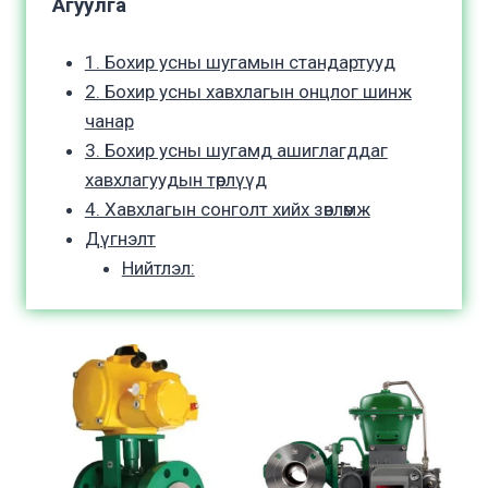
Агуулга
1. Бохир усны шугамын стандартууд
2. Бохир усны хавхлагын онцлог шинж
чанар
3. Бохир усны шугамд ашиглагддаг
хавхлагуудын төрлүүд
4. Хавхлагын сонголт хийх зөвлөмж
Дүгнэлт
Нийтлэл: