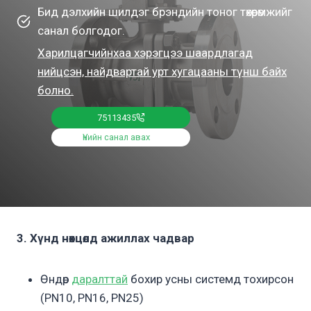
Бид дэлхийн шилдэг брэндийн тоног төхөөрөмжийг
санал болгодог.
Харилцагчийнхаа хэрэгцээ шаардлагад
нийцсэн, найдвартай урт хугацааны түнш байх
болно.
75113435
Үнийн санал авах
3. Хүнд нөхцөлд ажиллах чадвар
Өндөр
даралттай
бохир усны системд тохирсон
(PN10, PN16, PN25)