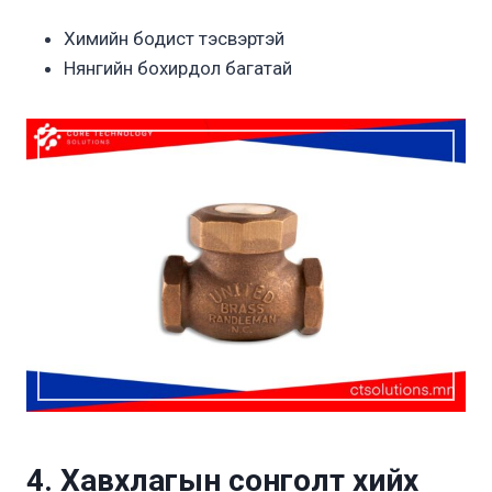
Химийн бодист тэсвэртэй
Нянгийн бохирдол багатай
4. Хавхлагын сонголт хийх