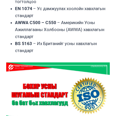
тогтолцоо
EN 1074
– Ус дамжуулах хоолойн хавхлагын
стандарт
AWWA C500 – C550
– Америкийн Усны
Ажиллагааны Холбооны (AWWA) хавхлагын
стандарт
BS 5163
– Их Британийг усны хавхлагын
стандарт