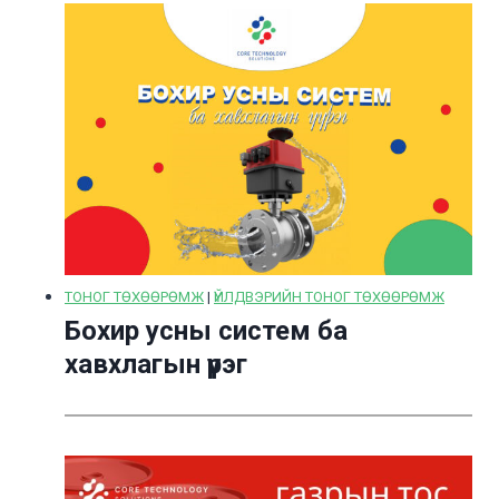
ТОНОГ ТӨХӨӨРӨМЖ
|
ҮЙЛДВЭРИЙН ТОНОГ ТӨХӨӨРӨМЖ
Бохир усны систем ба
хавхлагын үүрэг