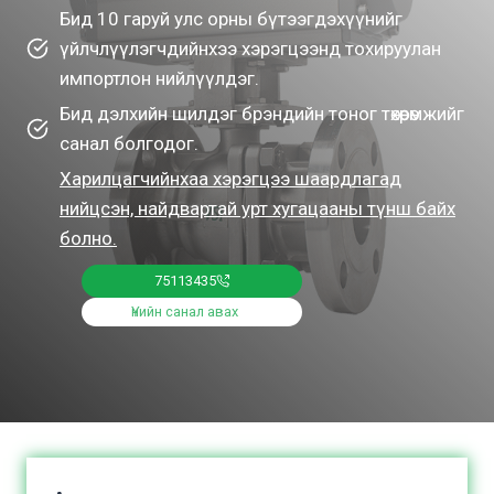
Бид 10 гаруй улс орны бүтээгдэхүүнийг
үйлчлүүлэгчдийнхээ хэрэгцээнд тохируулан
импортлон нийлүүлдэг.
Бид дэлхийн шилдэг брэндийн тоног төхөөрөмжийг
санал болгодог.
Харилцагчийнхаа хэрэгцээ шаардлагад
нийцсэн, найдвартай урт хугацааны түнш байх
болно.
75113435
Үнийн санал авах