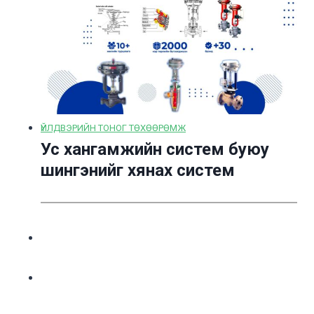
ҮЙЛДВЭРИЙН ТОНОГ ТӨХӨӨРӨМЖ
Ус хангамжийн систем буюу
шингэнийг хянах систем