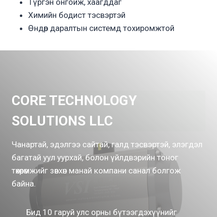
Түргэн онгойж, хаагддаг
Химийн бодист тэсвэртэй
Өндөр даралтын системд тохиромжтой
CORE TECHNOLOGY
SOLUTIONS LLC
Чанартай, эдэлгээ сайтай, галд тэсвэртэй, элэгдэл
багатай уул уурхай, болон үйлдвэрийн тоног
төхөөрөмжийг зөвхөн манай компани санал болгож
байна.
Бид 10 гаруй улс орны бүтээгдэхүүнийг