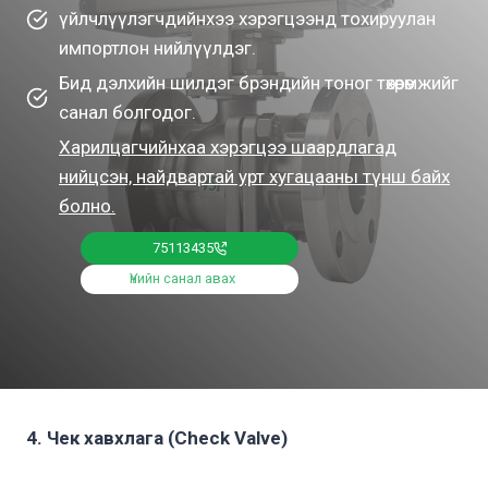
үйлчлүүлэгчдийнхээ хэрэгцээнд тохируулан
импортлон нийлүүлдэг.
Бид дэлхийн шилдэг брэндийн тоног төхөөрөмжийг
санал болгодог.
Харилцагчийнхаа хэрэгцээ шаардлагад
нийцсэн, найдвартай урт хугацааны түнш байх
болно.
75113435
Үнийн санал авах
4. Чек хавхлага (Check Valve)