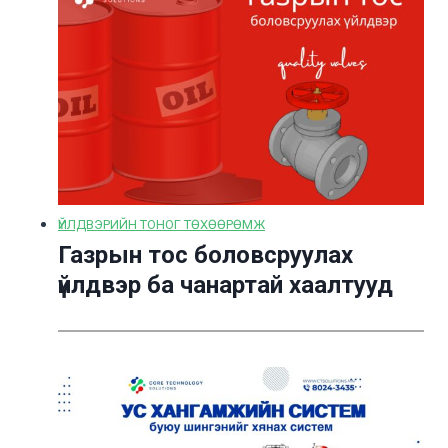
ҮЙЛДВЭРИЙН ТОНОГ ТӨХӨӨРӨМЖ
Газрын тос боловсруулах
үйлдвэр ба чанартай хаалтууд