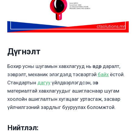
Дүгнэлт
Бохир усны шугамын хавхлагууд нь өндөр даралт,
зэврэлт, механик элэгдэлд тэсвэртэй
байх
ёстой.
Стандартын
дагуу
үйлдвэрлэгдсэн, зөв
материалтай хавхлагуудыг ашигласнаар шугам
хоолойн ашиглалтын хугацааг уртасгаж, засвар
үйлчилгээний зардлыг бууруулах боломжтой.
Нийтлэл: