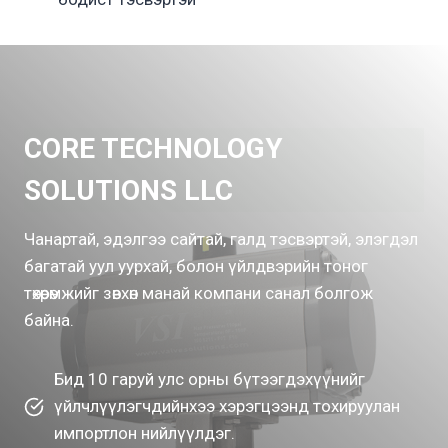
CORE TECHNOLOGY
SOLUTIONS LLC
Чанартай, эдэлгээ сайтай, галд тэсвэртэй, элэгдэл
багатай уул уурхай, болон үйлдвэрийн тоног
төхөөрөмжийг зөвхөн манай компани санал болгож
байна.
Бид 10 гаруй улс орны бүтээгдэхүүнийг
үйлчлүүлэгчдийнхээ хэрэгцээнд тохируулан
импортлон нийлүүлдэг.