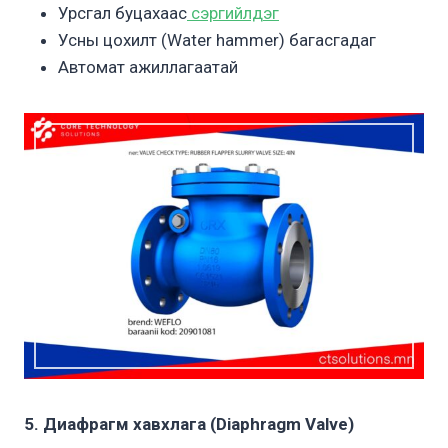
Урсгал буцахаас
сэргийлдэг
Усны цохилт (Water hammer) багасгадаг
Автомат ажиллагаатай
5. Диафрагм хавхлага (Diaphragm Valve)