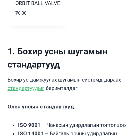
ORBIT BALL VALVE
₮
0.00
1. Бохир усны шугамын
стандартууд
Бохир ус дамжуулах шугамын системд дараах
стандартуудыг
баримталдаг:
Олон улсын стандартууд:
ISO 9001
– Чанарын удирдлагын тогтолцоо
ISO 14001
– Байгаль орчны удирдлагын