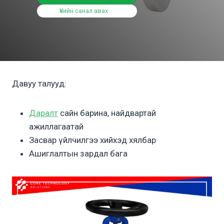
Үнийн санал авах
Давуу талууд:
Даралт
сайн барина, найдвартай
ажиллагаатай
Засвар үйлчилгээ хийхэд хялбар
Ашиглалтын зардал бага