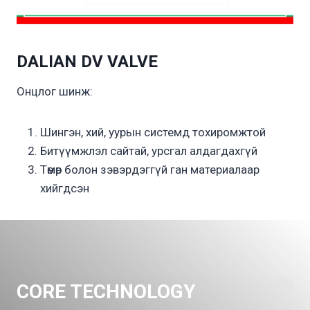
DALIAN DV VALVE
Онцлог шинж:
Шингэн, хий, уурын системд тохиромжтой
Битүүмжлэл сайтай, урсгал алдагдахгүй
Төмөр болон зэвэрдэггүй ган материалаар
хийгдсэн
CORE TECHNOLOGY