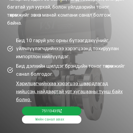
багатай уул уурхай, болон үйлдвэрийн тоног
төхөөрөмжийг зөвхөн манай компани санал болгож
байна.
Бид 10 гаруй улс орны бүтээгдэхүүнийг
үйлчлүүлэгчдийнхээ хэрэгцээнд тохируулан
импортлон нийлүүлдэг.
Бид дэлхийн шилдэг брэндийн тоног төхөөрөмжийг
санал болгодог.
Харилцагчийнхаа хэрэгцээ шаардлагад
нийцсэн, найдвартай урт хугацааны түнш байх
болно.
75113435
Үнийн санал авах