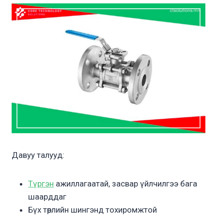
Давуу талууд:
Түргэн
ажиллагаатай, засвар үйлчилгээ бага
шаарддаг
Бүх төрлийн шингэнд тохиромжтой