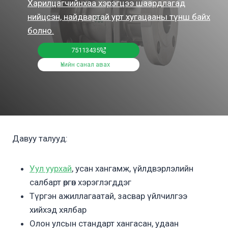
Харилцагчийнхаа хэрэгцээ шаардлагад
нийцсэн, найдвартай урт хугацааны түнш байх
болно.
75113435
Үнийн санал авах
Давуу талууд:
Уул уурхай
, усан хангамж, үйлдвэрлэлийн
салбарт өргөн хэрэглэгддэг
Түргэн ажиллагаатай, засвар үйлчилгээ
хийхэд хялбар
Олон улсын стандарт хангасан, удаан