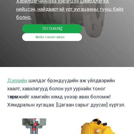
Харилцагчийнхаа хэрэгцээ шаардлагад
нийцсэн, найдвартай урт хугацааны түнш байх
болно.
75113435
Үнийн санал авах
Дэлхийн
шилдэг брэндүүдийн аж үйлдвэрийн
хаалт, хавхлагууд болон уул уурхайн тоног
төхөөрөмжийг хамгийн хямд үнээр авах боломж!
Хямдралын хугацаа: [Цагаан сарыг дуусах] хүртэл.