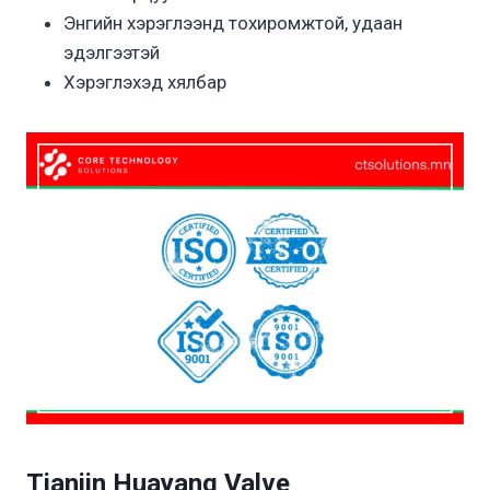
Энгийн хэрэглээнд тохиромжтой, удаан
эдэлгээтэй
Хэрэглэхэд хялбар
Tianjin Huayang Valve