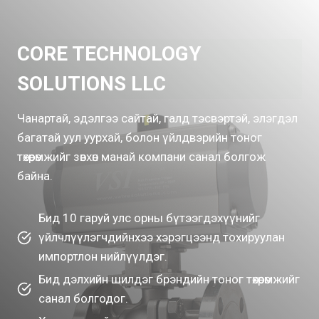
CORE TECHNOLOGY
SOLUTIONS LLC
Чанартай, эдэлгээ сайтай, галд тэсвэртэй, элэгдэл
багатай уул уурхай, болон үйлдвэрийн тоног
төхөөрөмжийг зөвхөн манай компани санал болгож
байна.
Бид 10 гаруй улс орны бүтээгдэхүүнийг
үйлчлүүлэгчдийнхээ хэрэгцээнд тохируулан
импортлон нийлүүлдэг.
Бид дэлхийн шилдэг брэндийн тоног төхөөрөмжийг
санал болгодог.