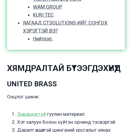
WAM GROUP
KURI TEC
ЯАГААД CTSOLUTIONS-ИЙГ СОНГОХ
ХЭРЭГТЭЙ ВЭ?
Нийтлэл:
ХЯМДРАЛТАЙ БҮТЭЭГДЭХҮҮНҮҮД
UNITED BRASS
Онцлог шинж:
Зэвэрдэггүй
гуулин материал
Хэт халуун болон хүйтэн орчинд тэсвэртэй
Даралт өндөртэй шингэний урсгалыг хянах