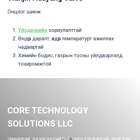
Онцлог шинж:
Үйлдвэрийн
зориулалттай
Өндөр даралт, өндөр температурт ажиллах
чадвартай
Химийн бодис, газрын тосны үйлдвэрлэлд
тохиромжтой
CORE TECHNOLOGY
SOLUTIONS LLC
Чанартай, эдэлгээ сайтай, галд тэсвэртэй, элэгдэл