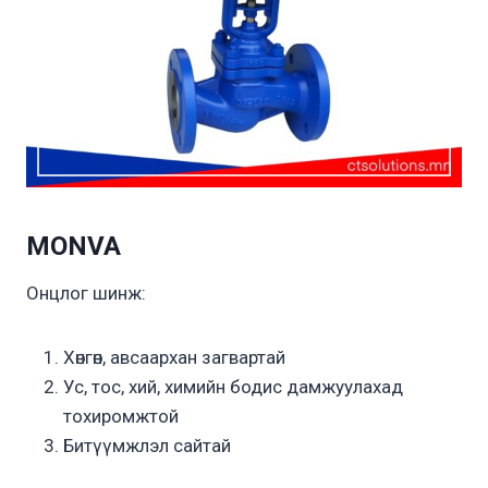
MONVA
Онцлог шинж:
Хөнгөн, авсаархан загвартай
Ус, тос, хий, химийн бодис дамжуулахад
тохиромжтой
Битүүмжлэл сайтай