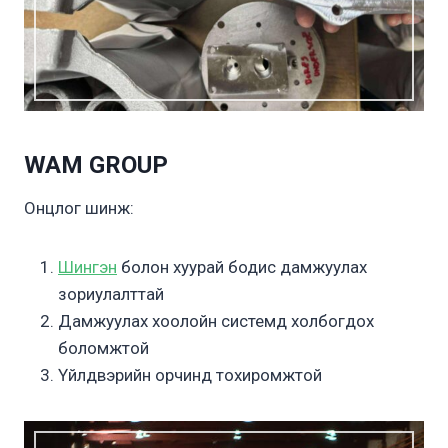
WAM GROUP
Онцлог шинж:
Шингэн
болон хуурай бодис дамжуулах
зориулалттай
Дамжуулах хоолойн системд холбогдох
боломжтой
Үйлдвэрийн орчинд тохиромжтой