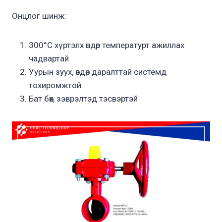
Онцлог шинж:
300°C хүртэлх өндөр температурт ажиллах
чадвартай
Уурын зуух, өндөр даралттай системд
тохиромжтой
Бат бөх, зэврэлтэд тэсвэртэй