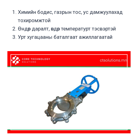
Химийн бодис, газрын тос, ус дамжуулахад
тохиромжтой
Өндөр даралт, өндөр температурт тэсвэртэй
Урт хугацааны баталгаат ажиллагаатай