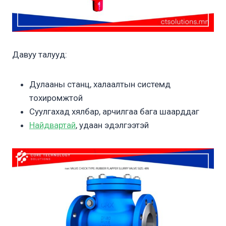
Давуу талууд:
Дулааны станц, халаалтын системд
тохиромжтой
Суулгахад хялбар, арчилгаа бага шаарддаг
Найдвартай
, удаан эдэлгээтэй