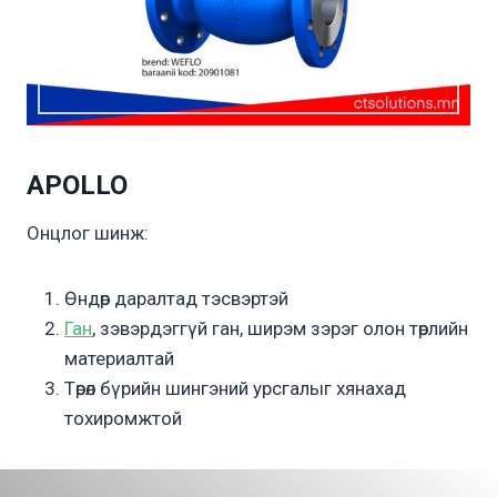
APOLLO
Онцлог шинж:
Өндөр даралтад тэсвэртэй
Ган
, зэвэрдэггүй ган, ширэм зэрэг олон төрлийн
материалтай
Төрөл бүрийн шингэний урсгалыг хянахад
тохиромжтой