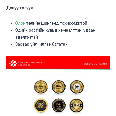
Давуу талууд:
Олон
төрлийн шингэнд тохиромжтой
Эдийн засгийн хувьд хэмнэлттэй, удаан
эдэлгээтэй
Засвар үйлчилгээ багатай