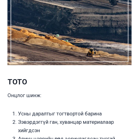
TOTO
Онцлог шинж:
Усны даралтыг тогтвортой барина
Зэвэрдэггүй ган, хуванцар материалаар
хийгдсэн
Ариун цэврийн өрөөнд зориулагдсан тусгай