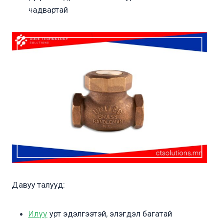
чадвартай
Давуу талууд:
Илүү
урт эдэлгээтэй, элэгдэл багатай