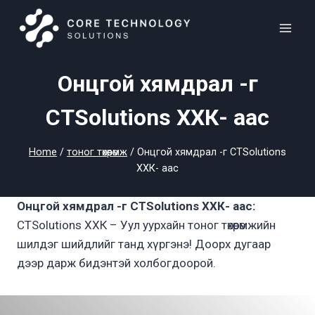
Skip
to
content
Онцгой хямдрал -г
CTSolutions ХХК- аас
Home
/
тоног төхөөрөмж
/
Онцгой хямдрал -г CTSolutions
ХХК- аас
Онцгой хямдрал -г CTSolutions ХХК- аас:
CTSolutions ХХК – Уул уурхайн тоног төхөөрөмжийн
шилдэг шийдлийг танд хүргэнэ! Доорх дугаар
дээр дарж бидэнтэй холбогдоорой.