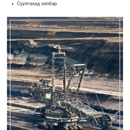
Суулгахад хялбар