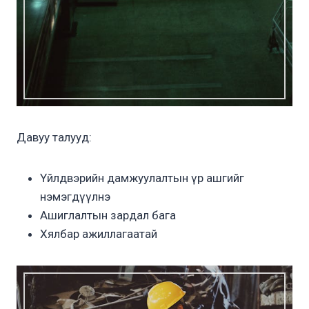
Давуу талууд:
Үйлдвэрийн дамжуулалтын үр ашгийг
нэмэгдүүлнэ
Ашиглалтын зардал бага
Хялбар ажиллагаатай