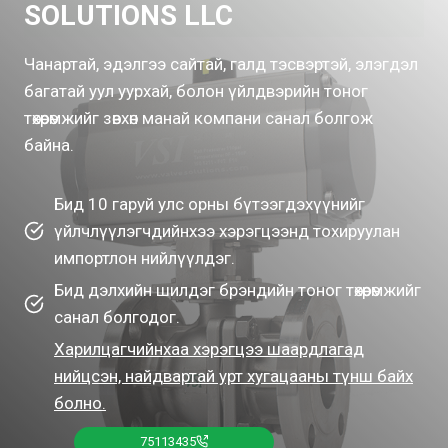
SOLUTIONS LLC
Чанартай, эдэлгээ сайтай, галд тэсвэртэй, элэгдэл
багатай уул уурхай, болон үйлдвэрийн тоног
төхөөрөмжийг зөвхөн манай компани санал болгож
байна.
Бид 10 гаруй улс орны бүтээгдэхүүнийг
үйлчлүүлэгчдийнхээ хэрэгцээнд тохируулан
импортлон нийлүүлдэг.
Бид дэлхийн шилдэг брэндийн тоног төхөөрөмжийг
санал болгодог.
Харилцагчийнхаа хэрэгцээ шаардлагад
нийцсэн, найдвартай урт хугацааны түнш байх
болно.
75113435