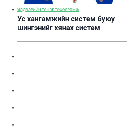
ҮЙЛДВЭРИЙН ТОНОГ ТӨХӨӨРӨМЖ
Ус хангамжийн систем буюу
шингэнийг хянах систем