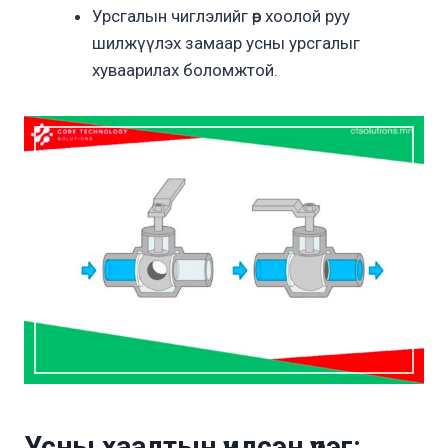
Урсгалын чиглэлийг өөр хоолой руу
шилжүүлэх замаар усны урсгалыг
хуваарилах боломжтой.
Усны хаалты
н
үндсэн үүрэг: