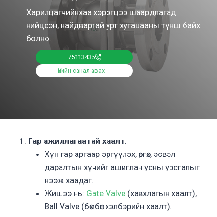
Харилцагчийнхаа хэрэгцээ шаардлагад
нийцсэн, найдвартай урт хугацааны түнш байх
болно.
75113435
Үнийн санал авах
Гар ажиллагаатай хаалт
:
Хүн гар аргаар эргүүлэх, өргөх, эсвэл
даралтын хүчийг ашиглан усны урсгалыг
нээж хаадаг.
Жишээ нь:
Gate Valve
(хавхлагын хаалт),
Ball Valve (бөмбөг хэлбэрийн хаалт).