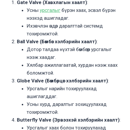
Gate Valve (Хавхлагын хаалт)
:
Усны
урсгалыг
бүрэн хаах, эсвэл бүрэн
нээхэд ашигладаг.
Ихэвчлэн өндөр даралттай системд
тохиромжтой.
Ball Valve (Бөмбөг хэлбэрийн хаалт)
:
Дотор талдаа нүхтэй бөмбөгөөр урсгалыг
нээж хаадаг.
Хялбар ажиллагаатай, хурдан нээж хаах
боломжтой.
Globe Valve (Бөмбөрцөг хэлбэрийн хаалт)
:
Урсгалыг нарийн тохируулахад
ашиглагддаг.
Усны хурд, даралтыг зохицуулахад
тохиромжтой.
Butterfly Valve (Эрвээхэй хэлбэрийн хаалт)
:
Урсгалыг хаах болон тохируулахад