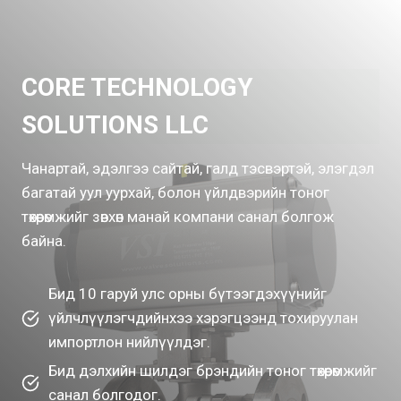
CORE TECHNOLOGY
SOLUTIONS LLC
Чанартай, эдэлгээ сайтай, галд тэсвэртэй, элэгдэл
багатай уул уурхай, болон үйлдвэрийн тоног
төхөөрөмжийг зөвхөн манай компани санал болгож
байна.
Бид 10 гаруй улс орны бүтээгдэхүүнийг
үйлчлүүлэгчдийнхээ хэрэгцээнд тохируулан
импортлон нийлүүлдэг.
Бид дэлхийн шилдэг брэндийн тоног төхөөрөмжийг
санал болгодог.