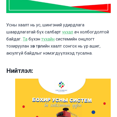
Усны хаалт нь ус, шингэний удирдлага
шаардлагатай бүх салбарт
чухал
ач холбогдолтой
байдаг.
Та
бүхэн
тухайн
системийн онцлогт
тохируулан зөв төрлийн хаалт сонгох нь үр ашиг,
аюулгүй байдлыг нэмэгдүүлэхэд тусална.
Нийтлэл: