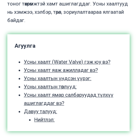
тоног төхөөрөмжтэй хамт ашиглагддаг. Усны хаалтууд
нь хэмжээ, хэлбэр, төрөл, зориулалтаараа ялгаатай
байдаг.
Агуулга
Усны хаалт (Water Valve) гэж юу вэ?
Усны хаалт яаж ажилладаг вэ?
Усны хаалтын үндсэн үүрэг:
Усны хаалтын төрлүүд:
Усны хаалт ямар салбаруудад түлхүү
ашиглагддаг вэ?
Давуу талууд:
Нийтлэл: