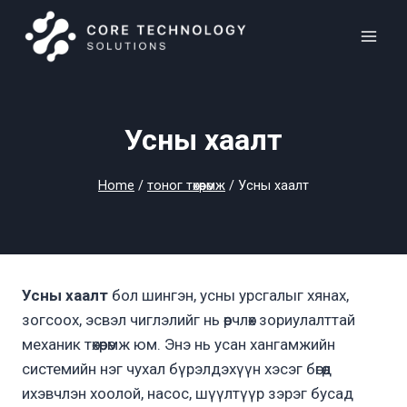
Skip
to
content
Усны хаалт
Home
/
тоног төхөөрөмж
/
Усны хаалт
Усны хаалт
бол шингэн, усны урсгалыг хянах,
зогсоох, эсвэл чиглэлийг нь өөрчлөх зориулалттай
механик төхөөрөмж юм. Энэ нь усан хангамжийн
системийн нэг чухал бүрэлдэхүүн хэсэг бөгөөд
ихэвчлэн хоолой, насос, шүүлтүүр зэрэг бусад