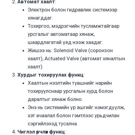
Автомат хаалт
:
Электрон болон гидравлик системээр
хянагддаг.
Тохиргоо, мэдрэгчийн тусламжтайгаар
урсгалыг автоматаар хянаж,
шаардлагатай үед нээж хаадаг.
Жишээ нь: Solenoid Valve (соронзон
хаалт), Actuated Valve (автомат хяналтын
хаалт).
Хурдыг тохируулах функц
:
Хаалтын нээлтийн түвшнийг нарийн
тохируулснаар урсгалын хурд болон
даралтыг хянаж болно.
Энэ нь системийн үр ашгийг нэмэгдүүлж,
хэт ачаалал болон гэмтлээс урьдчилан
сэргийлэхэд тусална.
Чиглэл өөрчлөх функц
: