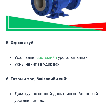
5. Хөдөө аж ахуй:
Усалгааны
системийн
урсгалыг хянах.
Усны нөөцийг зөв удирдах.
6. Газрын тос, байгалийн хий:
Дамжуулах хоолой дахь шингэн болон хий
урсгалыг хянах.