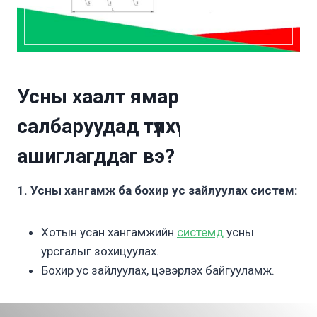
Усны хаалт ямар
салбаруудад түлхүү
ашиглагддаг вэ?
1. Усны хангамж ба бохир ус зайлуулах систем:
Хотын усан хангамжийн
системд
усны
урсгалыг зохицуулах.
Бохир ус зайлуулах, цэвэрлэх байгууламж.