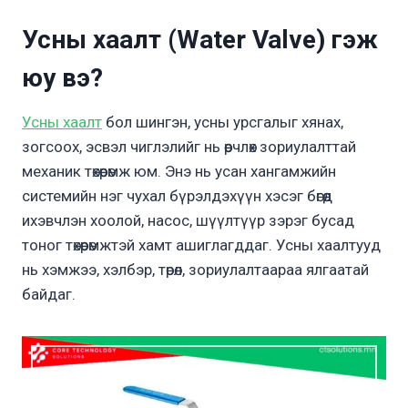
Усны хаалт (Water Valve) гэж
юу вэ?
Усны хаалт
бол шингэн, усны урсгалыг хянах,
зогсоох, эсвэл чиглэлийг нь өөрчлөх зориулалттай
механик төхөөрөмж юм. Энэ нь усан хангамжийн
системийн нэг чухал бүрэлдэхүүн хэсэг бөгөөд
ихэвчлэн хоолой, насос, шүүлтүүр зэрэг бусад
тоног төхөөрөмжтэй хамт ашиглагддаг. Усны хаалтууд
нь хэмжээ, хэлбэр, төрөл, зориулалтаараа ялгаатай
байдаг.