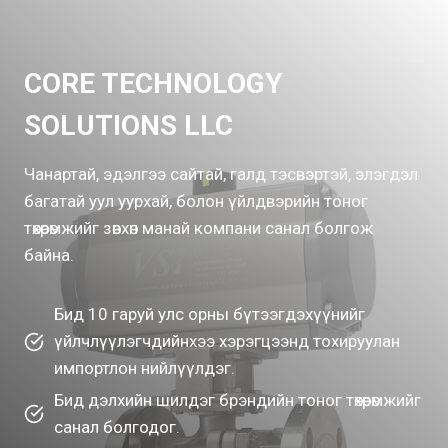
CORE TECHNOLOGY
SOLUTIONS LLC
Чанартай, эдэлгээ сайтай, галд тэсвэртэй, элэгдэл
багатай уул уурхай, болон үйлдвэрийн тоног
төхөөрөмжийг зөвхөн манай компани санал болгож
байна.
Бид 10 гаруй улс орны бүтээгдэхүүнийг
үйлчлүүлэгчдийнхээ хэрэгцээнд тохируулан
импортлон нийлүүлдэг.
Бид дэлхийн шилдэг брэндийн тоног төхөөрөмжийг
санал болгодог.