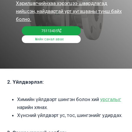
Харилцагчийнхаа хэрэгцээ шаардлагад
нийцсэн, найдвартай урт хугацааны түнш байх
болно.
75113435
Үнийн санал авах
2. Үйлдвэрлэл:
Химийн үйлдвэрт шингэн болон хий
урсгалыг
нарийн хянах.
Хүнсний үйлдвэрт ус, тос, шингэнийг удирдах.