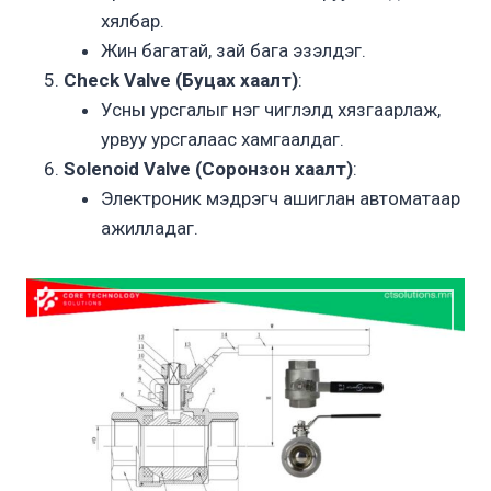
хялбар.
Жин багатай, зай бага эзэлдэг.
Check Valve (Буцах хаалт)
:
Усны урсгалыг нэг чиглэлд хязгаарлаж,
урвуу урсгалаас хамгаалдаг.
Solenoid Valve (Соронзон хаалт)
:
Электроник мэдрэгч ашиглан автоматаар
ажилладаг.