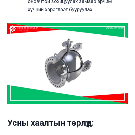
оновчтой зохицуулах замаар эрчим
хүчний хэрэглээг бууруулах.
Усны хаалты
н
төрлүүд: