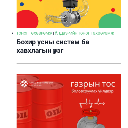
ТОНОГ ТӨХӨӨРӨМЖ
|
ҮЙЛДВЭРИЙН ТОНОГ ТӨХӨӨРӨМЖ
Бохир усны систем ба
хавхлагын үүрэг