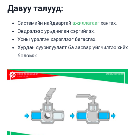
Давуу талууд:
Системийн найдвартай
ажиллагааг
хангах.
Эвдрэлээс урьдчилан сэргийлэх.
Усны үрэлгэн хэрэглээг багасгах.
Хурдан суурилуулалт ба засвар үйлчилгээ хийх
боломж.