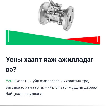
Усны хаалт яаж ажилладаг
вэ?
Усны
хаалтын үйл ажиллагаа нь хаалтын төрөл,
загвараас хамаарна. Нийтлэг зарчмууд нь дараах
байдлаар ажиллана: