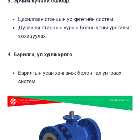
3. Эрчим хүчний салбар:
Цахилгаан станцын ус хөргөлтийн систем.
Дулааны станцын уурын болон усны урсгалыг
зохицуулах.
4. Барилга, үл хөдлөх хөрөнгө:
Барилгын усан хангамж болон гал унтраах
систем.