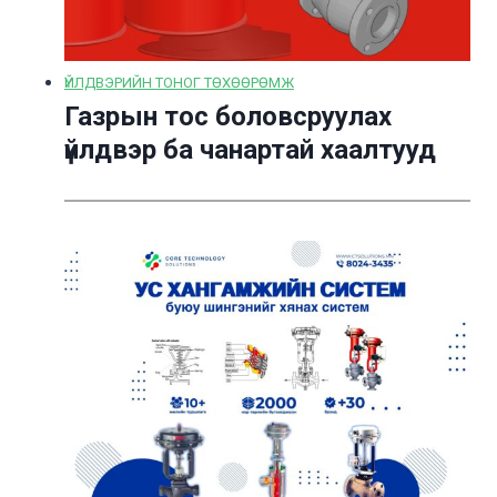
ҮЙЛДВЭРИЙН ТОНОГ ТӨХӨӨРӨМЖ
Газрын тос боловсруулах
үйлдвэр ба чанартай хаалтууд