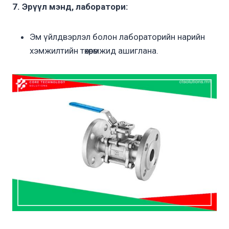
7. Эрүүл мэнд, лаборатори:
Эм үйлдвэрлэл болон лабораторийн нарийн
хэмжилтийн төхөөрөмжид ашиглана.