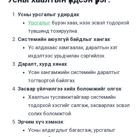
Усны урсгалыг удирдах
:
Урсгалыг
бүрэн хаах, нээх эсвэл тодорхой
түвшинд тохируулна.
Системийн аюулгүй байдлыг хангах
:
Ус алдахаас хамгаалах, даралтын хэт
ихдэлтээс урьдчилан сэргийлэх.
Даралт, хурд хянах
:
Усан хангамжийн системийн даралтыг
тогтвортой байлгах.
Засвар үйлчилгээ хийх боломжийг олгох
:
Хаалтын тусламжтайгаар системийн
тодорхой хэсгийг салгаж, засварлах эсвэл
солих боломжтой.
Эрчим хүч хэмнэх
:
Усны алдагдлыг багасгаж, урсгалыг