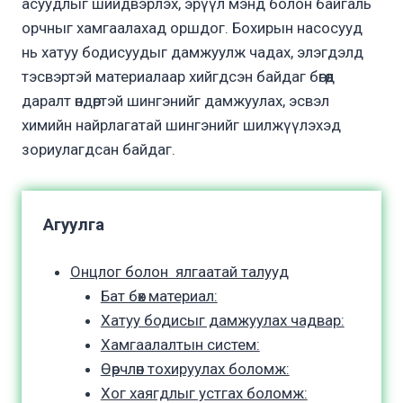
асуудлыг шийдвэрлэх, эрүүл мэнд болон байгаль
орчныг хамгаалахад оршдог. Бохирын насосууд
нь хатуу бодисуудыг дамжуулж чадах, элэгдэлд
тэсвэртэй материалаар хийгдсэн байдаг бөгөөд
даралт өндөртэй шингэнийг дамжуулах, эсвэл
химийн найрлагатай шингэнийг шилжүүлэхэд
зориулагдсан байдаг.
Агуулга
Онцлог болон ялгаатай талууд
Бат бөх материал:
Хатуу бодисыг дамжуулах чадвар:
Хамгаалалтын систем:
Өөрчлөн тохируулах боломж:
Хог хаягдлыг устгах боломж: