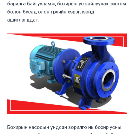
барилга байгууламж, бохирын ус зайлуулах систем
болон бусад олон төрлийн хэрэглээнд
ашиглагддаг.
Бохирын насосын үндсэн зорилго нь бохир усны