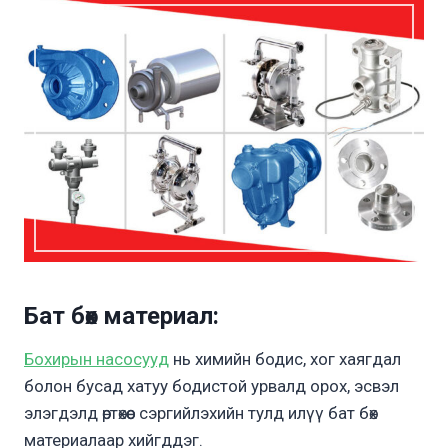
Бат бөх материал
:
Бохирын насосууд
нь химийн бодис, хог хаягдал
болон бусад хатуу бодистой урвалд орох, эсвэл
элэгдэлд өртөхөөс сэргийлэхийн тулд илүү бат бөх
материалаар хийгддэг.