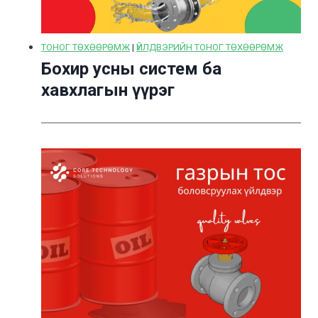
ТОНОГ ТӨХӨӨРӨМЖ
|
ҮЙЛДВЭРИЙН ТОНОГ ТӨХӨӨРӨМЖ
Бохир усны систем ба
хавхлагын үүрэг