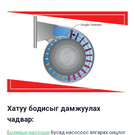
Хатуу бодисыг дамжуулах
чадвар
:
Бохирын насосын
бусад насосоос ялгарах онцлог