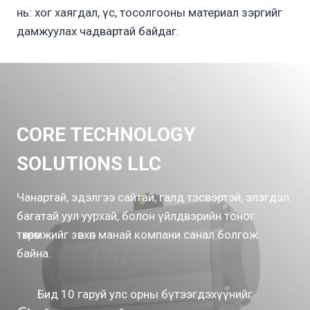
нь: хог хаягдал, үс, тосолгооны материал зэргийг
дамжуулах чадвартай байдаг.
CORE TECHNOLOGY
SOLUTIONS LLC
Чанартай, эдэлгээ сайтай, галд тэсвэртэй, элэгдэл
багатай уул уурхай, болон үйлдвэрийн тоног
төхөөрөмжийг зөвхөн манай компани санал болгож
байна.
Бид 10 гаруй улс орны бүтээгдэхүүнийг