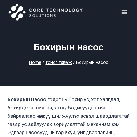
Skip
to
content
Бохирын насос
Home
/
тоног төхөөрөмж
/
Бохирын насос
Бохирын насос
гэдэг нь бохир ус, хог хаягдал,
бохирдсон шингэн, хатуу бодисуудыг нэг
байрлалаас нөгөө рүү шилжүүлэх эсвэл шаардлагатай
газар ус зайлуулах зориулалттай механизм юм.
Эдгээр насосууд нь гэр ахуй, үйлдвэрлэлийн,