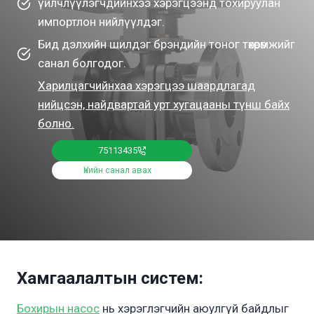
үйлчлүүлэгчдийнхээ хэрэгцээнд тохируулан
импортлон нийлүүлдэг.
Бид дэлхийн шилдэг брэндийн тоног төхөөрөмжийг
санал болгодог.
Харилцагчийнхаа хэрэгцээ шаардлагад
нийцсэн, найдвартай урт хугацааны түнш байх
болно.
75113435
Үнийн санал авах
Хамгаалалтын систем
:
Бохирын насос
нь хэрэглэгчийн аюулгүй байдлыг