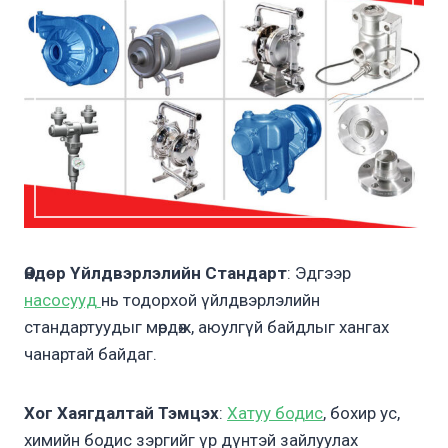
Өндөр Үйлдвэрлэлийн Стандарт
: Эдгээр
насосууд
нь тодорхой үйлдвэрлэлийн
стандартуудыг мөрдөж, аюулгүй байдлыг хангах
чанартай байдаг.
Хог Хаягдалтай Тэмцэх
:
Хатуу бодис
, бохир ус,
химийн бодис зэргийг үр дүнтэй зайлуулах