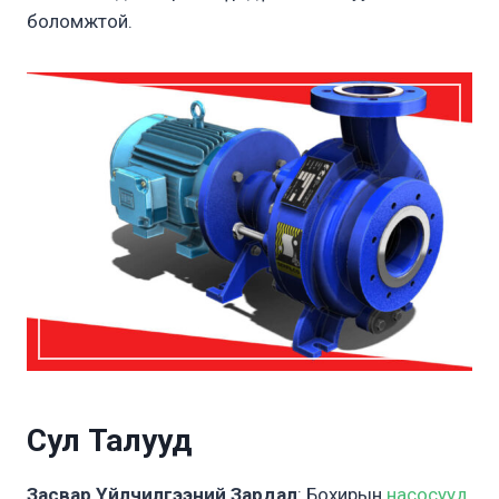
боломжтой.
Сул Талууд
Засвар Үйлчилгээний Зардал
: Бохирын
насосууд