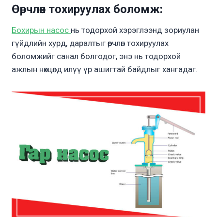
Өөрчлөн тохируулах боломж
:
Бохирын насос
нь тодорхой хэрэглээнд зориулан
гүйдлийн хурд, даралтыг өөрчлөн тохируулах
боломжийг санал болгодог, энэ нь тодорхой
ажлын нөхцөлд илүү үр ашигтай байдлыг хангадаг.