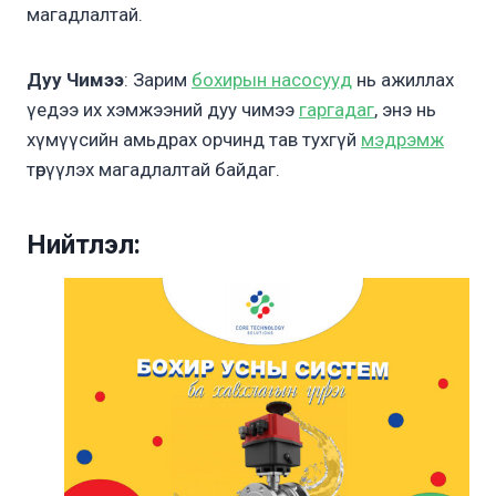
магадлалтай.
Дуу Чимээ
: Зарим
бохирын насосууд
нь ажиллах
үедээ их хэмжээний дуу чимээ
гаргадаг
, энэ нь
хүмүүсийн амьдрах орчинд тав тухгүй
мэдрэмж
төрүүлэх магадлалтай байдаг.
Нийтлэл: