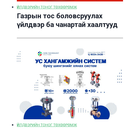
ҮЙЛДВЭРИЙН ТОНОГ ТӨХӨӨРӨМЖ
Газрын тос боловсруулах
үйлдвэр ба чанартай хаалтууд
ҮЙЛДВЭРИЙН ТОНОГ ТӨХӨӨРӨМЖ