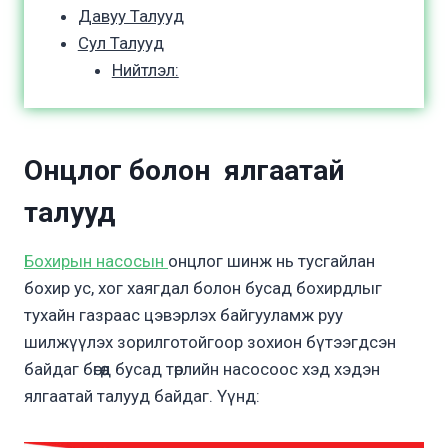
Давуу Талууд
Сул Талууд
Нийтлэл:
О
нцлог болон ялга
атай
талууд
Бохирын насосын
онцлог шинж нь тусгайлан
бохир ус, хог хаягдал болон бусад бохирдлыг
тухайн газраас цэвэрлэх байгууламж руу
шилжүүлэх зорилготойгоор зохион бүтээгдсэн
байдаг бөгөөд бусад төрлийн насосоос хэд хэдэн
ялгаатай талууд байдаг. Үүнд: