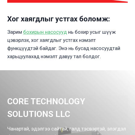
Хог хаягдлыг устгах боломж
:
Зарим
бохирын насосууд
нь бохир усыг шүүж
цэвэрлэх, хог хаягдлыг устгах нэмэлт
функцүүдтэй байдаг. Энэ нь бусад насосуудтай
харьцуулахад нэмэлт давуу тал болдог.
CORE TECHNOLOGY
SOLUTIONS LLC
Чанартай, эдэлгээ сайтай, галд тэсвэртэй, элэгдэл