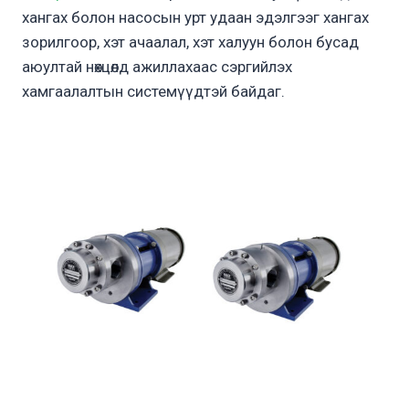
хангах болон насосын урт удаан эдэлгээг хангах
зорилгоор, хэт ачаалал, хэт халуун болон бусад
аюултай нөхцөлд ажиллахаас сэргийлэх
хамгаалалтын системүүдтэй байдаг.