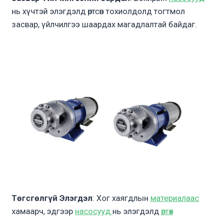
нь хүчтэй элэгдэлд өртсөн тохиолдолд тогтмол
засвар, үйлчилгээ шаардах магадлалтай байдаг.
Төгсгөлгүй Элэгдэл
: Хог хаягдлын
материалаас
хамаарч, эдгээр
насосууд
нь элэгдэлд
өртөх