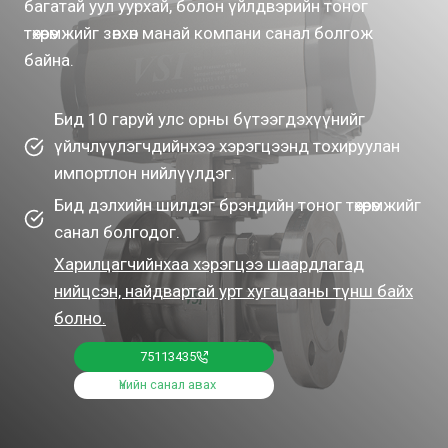
багатай уул уурхай, болон үйлдвэрийн тоног
төхөөрөмжийг зөвхөн манай компани санал болгож
байна.
Бид 10 гаруй улс орны бүтээгдэхүүнийг
үйлчлүүлэгчдийнхээ хэрэгцээнд тохируулан
импортлон нийлүүлдэг.
Бид дэлхийн шилдэг брэндийн тоног төхөөрөмжийг
санал болгодог.
Харилцагчийнхаа хэрэгцээ шаардлагад
нийцсэн, найдвартай урт хугацааны түнш байх
болно.
75113435
Үнийн санал авах