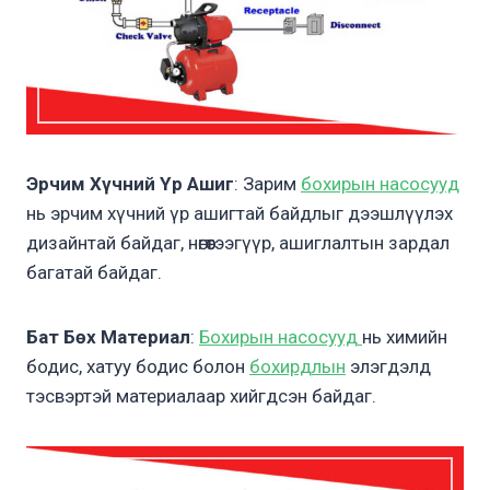
Эрчим Хүчний Үр Ашиг
: Зарим
бохирын насосууд
нь эрчим хүчний үр ашигтай байдлыг дээшлүүлэх
дизайнтай байдаг, нөгөөтээгүүр, ашиглалтын зардал
багатай байдаг.
Бат Бөх Материал
:
Бохирын насосууд
нь химийн
бодис, хатуу бодис болон
бохирдлын
элэгдэлд
тэсвэртэй материалаар хийгдсэн байдаг.