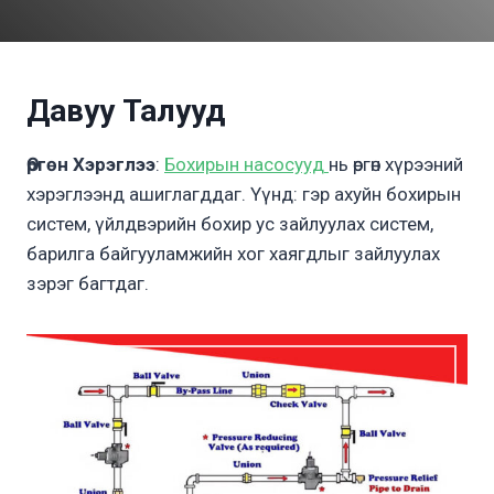
Давуу Талууд
Өргөн Хэрэглээ
:
Бохирын насосууд
нь өргөн хүрээний
хэрэглээнд ашиглагддаг. Үүнд: гэр ахуйн бохирын
систем, үйлдвэрийн бохир ус зайлуулах систем,
барилга байгууламжийн хог хаягдлыг зайлуулах
зэрэг багтдаг.