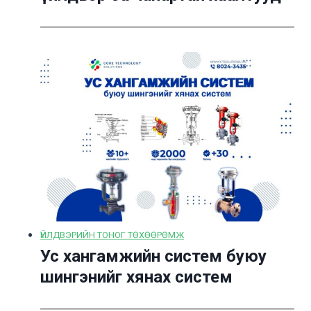
ҮЙЛДВЭРИЙН ТОНОГ ТӨХӨӨРӨМЖ
Ус хангамжийн систем буюу
шингэнийг хянах систем