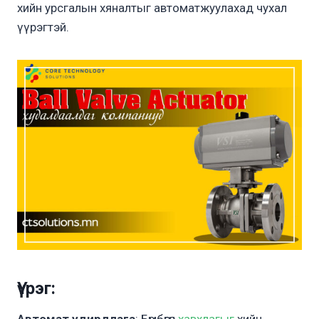
хийн урсгалын хяналтыг автоматжуулахад чухал
үүрэгтэй.
Үүрэг:
Автомат удирдлага
: Бөмбөгөн
хавхлагыг
хийн