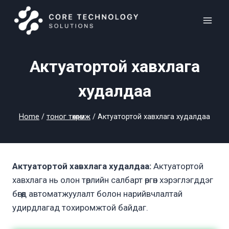
Skip
to
content
Актуатортой хавхлага
худалдаа
Home
/
тоног төхөөрөмж
/
Актуатортой хавхлага худалдаа
Актуатортой хавхлага худалдаа
:
Актуатортой
хавхлага нь олон төрлийн салбарт өргөн хэрэглэгддэг
бөгөөд автоматжуулалт болон нарийвчлалтай
удирдлагад тохиромжтой байдаг.