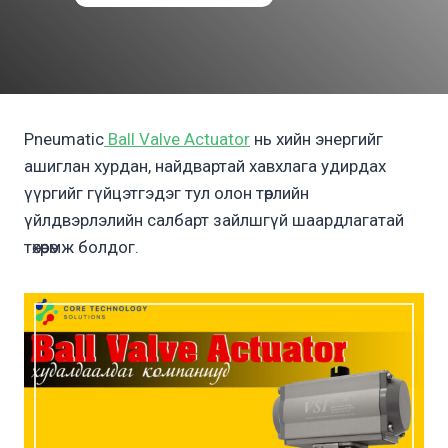
Pneumatic
Ball Valve Actuator
нь хийн энергийг
ашиглан хурдан, найдвартай хавхлага удирдах
үүргийг гүйцэтгэдэг тул олон төрлийн
үйлдвэрлэлийн салбарт зайлшгүй шаардлагатай
төхөөрөмж болдог.