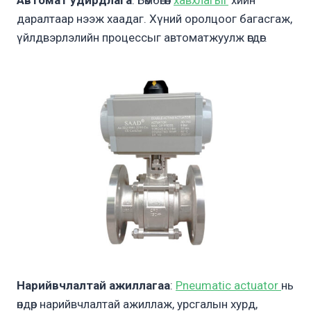
даралтаар нээж хаадаг. Хүний оролцоог багасгаж,
үйлдвэрлэлийн процессыг автоматжуулж өгдөг.
Нарийвчлалтай ажиллагаа
:
Pneumatic actuator
нь
өндөр нарийвчлалтай ажиллаж, урсгалын хурд,