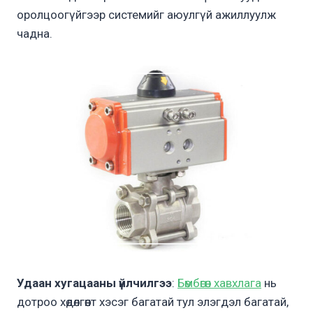
оролцоогүйгээр системийг аюулгүй ажиллуулж
чадна.
Удаан хугацааны үйлчилгээ
:
Бөмбөгөн хавхлага
нь
дотроо хөдөлгөөнт хэсэг багатай тул элэгдэл багатай,