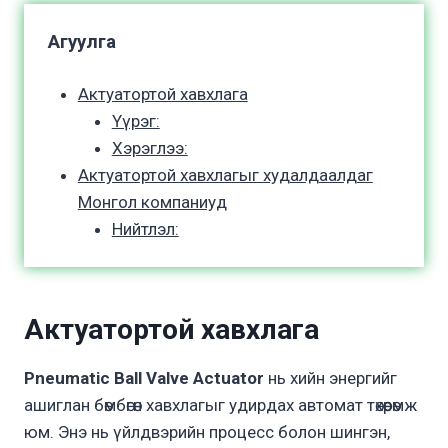
Агуулга
Актуатортой хавхлага
Үүрэг:
Хэрэглээ:
Актуатортой хавхлагыг худалдаалдаг
Монгол компаниуд
Нийтлэл:
Актуатортой хавхлага
Pneumatic Ball Valve Actuator
нь хийн энергийг
ашиглан бөмбөгөн хавхлагыг удирдах автомат төхөөрөмж
юм. Энэ нь үйлдвэрийн процесс болон шингэн,