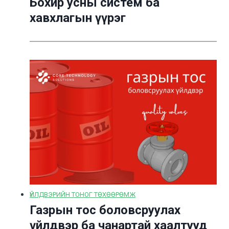
Бохир усны систем ба
хавхлагын үүрэг
ҮЙЛДВЭРИЙН ТОНОГ ТӨХӨӨРӨМЖ
Газрын тос боловсруулах
үйлдвэр ба чанартай хаалтууд