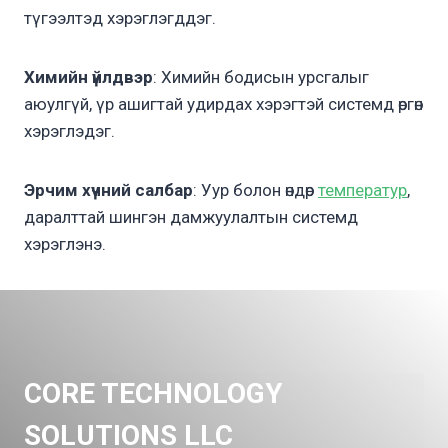
түгээлтэд хэрэглэгддэг.
Химийн үйлдвэр
: Химийн бодисын урсгалыг
аюулгүй, үр ашигтай удирдах хэрэгтэй системд өргөн
хэрэглэдэг.
Эрчим хүчний салбар
: Уур болон өндөр
температур
,
даралттай шингэн дамжуулалтын системд
хэрэглэнэ.
CORE TECHNOLOGY
SOLUTIONS LLC