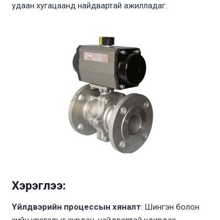
удаан хугацаанд найдвартай ажилладаг.
Хэрэглээ:
Үйлдвэрийн процесс
ы
н хяналт
: Шингэн болон