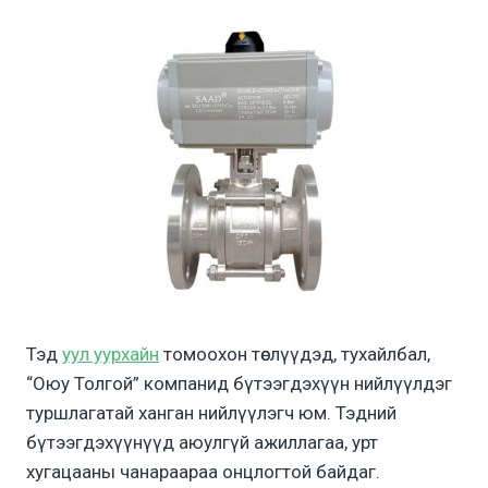
Тэд
уул уурхайн
томоохон төслүүдэд, тухайлбал,
“Оюу Толгой” компанид бүтээгдэхүүн нийлүүлдэг
туршлагатай ханган нийлүүлэгч юм. Тэдний
бүтээгдэхүүнүүд аюулгүй ажиллагаа, урт
хугацааны чанараараа онцлогтой байдаг.