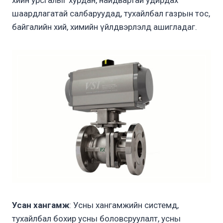
хийн урсгалыг хурдан, найдвартай удирдах
шаардлагатай салбаруудад, тухайлбал газрын тос,
байгалийн хий, химийн үйлдвэрлэлд ашигладаг.
Усан хангамж
: Усны хангамжийн системд,
тухайлбал бохир усны боловсруулалт, усны