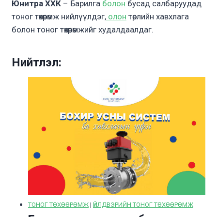
Юнитра ХХК
– Барилга
болон
бусад салбаруудад
тоног төхөөрөмж нийлүүлдэг,
олон
төрлийн хавхлага
болон тоног төхөөрөмжийг худалдаалдаг.
Нийтлэл:
ТОНОГ ТӨХӨӨРӨМЖ
|
ҮЙЛДВЭРИЙН ТОНОГ ТӨХӨӨРӨМЖ