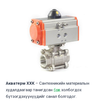
Акватерм ХХК
– Сантехникийн материалын
худалдаагаар танигдсан
бөгөөд
холбогдох
бүтээгдэхүүнүүдийг санал болгодог​.