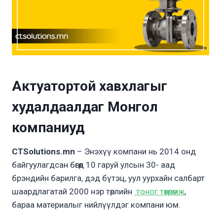
А
ктуатортой хавхлагыг
худалдаалдаг
Монгол
компаниуд
CTSolutions.mn
– Энэхүү компани нь 2014 онд
байгуулагдсан бөгөөд 10 гаруй улсын 30- аад
брэндийн барилга, дэд бүтэц, уул уурхайн салбарт
шаардлагатай 2000 нэр төрлийн
тоног төхөөрөмж
,
бараа материалыг нийлүүлдэг компани юм.