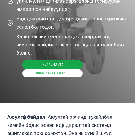
үйлчлүүлэгчдийнхээ хэрэгцээнд тохируулан
импортлон нийлүүлдэг.
Бид дэлхийн шилдэг брэндийн тоног төхөөрөмжийг
санал болгодог.
Харилцагчийнхаа хэрэгцээ шаардлагад
нийцсэн, найдвартай урт хугацааны түнш байх
болно.
75113435
Үнийн санал авах
Аюулгүй байдал
: Аюултай орчинд, тухайлбал
химийн бодис эсвэл өндөр даралттай системд
ашиглахад тохиромжтой. Энэ нь хүний шууд