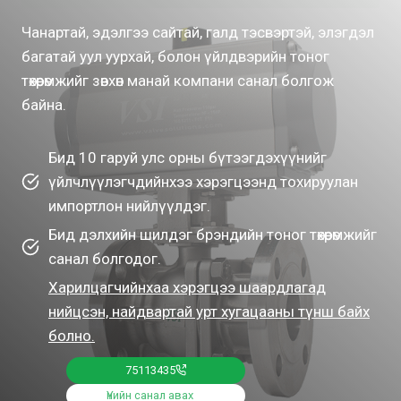
Чанартай, эдэлгээ сайтай, галд тэсвэртэй, элэгдэл
багатай уул уурхай, болон үйлдвэрийн тоног
төхөөрөмжийг зөвхөн манай компани санал болгож
байна.
Бид 10 гаруй улс орны бүтээгдэхүүнийг
үйлчлүүлэгчдийнхээ хэрэгцээнд тохируулан
импортлон нийлүүлдэг.
Бид дэлхийн шилдэг брэндийн тоног төхөөрөмжийг
санал болгодог.
Харилцагчийнхаа хэрэгцээ шаардлагад
нийцсэн, найдвартай урт хугацааны түнш байх
болно.
75113435
Үнийн санал авах