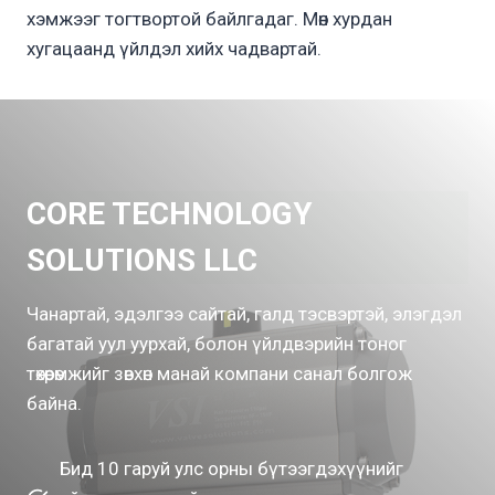
хэмжээг тогтвортой байлгадаг. Мөн хурдан
хугацаанд үйлдэл хийх чадвартай.
CORE TECHNOLOGY
SOLUTIONS LLC
Чанартай, эдэлгээ сайтай, галд тэсвэртэй, элэгдэл
багатай уул уурхай, болон үйлдвэрийн тоног
төхөөрөмжийг зөвхөн манай компани санал болгож
байна.
Бид 10 гаруй улс орны бүтээгдэхүүнийг