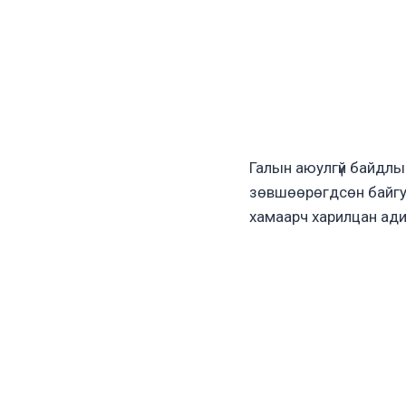
Галын аюулгүй байдлын
зөвшөөрөгдсөн байгуу
хамаарч харилцан адил