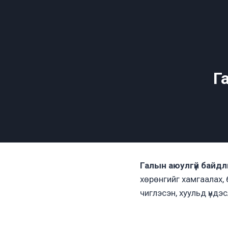
Skip
to
content
Г
Галын аюулгүй байдл
хөрөнгийг хамгаалах,
чиглэсэн, хуульд үндэ