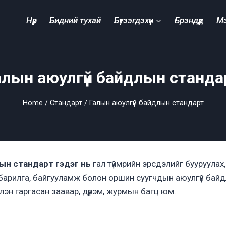
Нүүр
Бидний тухай
Бүтээгдэхүүн
Брэндүүд
М
алын аюулгүй байдлын станда
Home
/
Стандарт
/
Галын аюулгүй байдлын стандарт
ын стандарт гэдэг нь
гал түймрийн эрсдэлийг бууруулах,
 барилга, байгууламж болон оршин суугчдын аюулгүй бай
слэн гаргасан заавар, дүрэм, журмын багц юм.