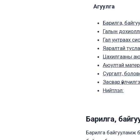
Агуулга
Барилга, байг
Галын дохиолл
Гал унтраах си
Яаралтай тусл
Цахилгааны аю
Аюултай матер
Сургалт, болов
Засвар үйлчилгэ
Нийтлэл:
Барилга, байг
Барилга байгууламж б