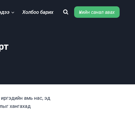
эдээ
Холбоо барих
Үнийн санал авах
рт
 иргэдийн амь нас, эд
длыг хангахад