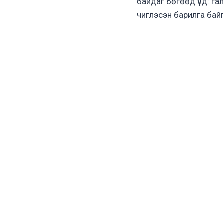
байдаг бөгөөд үүнд: га
чиглэсэн барилга бай