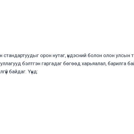
 стандартуудыг орон нутаг, үндэсний болон олон улсын т
ллагууд бэлтгэн гаргадаг бөгөөд харьяалал, барилга б
гүй байдаг. Үүнд: