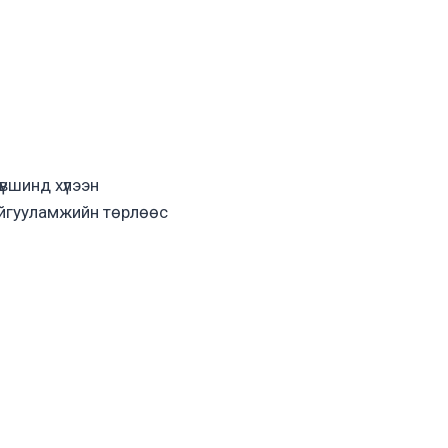
үвшинд хүлээн
айгууламжийн төрлөөс