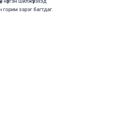
 нүүлгэн шилжүүлэхэд
 горим зэрэг багтдаг.