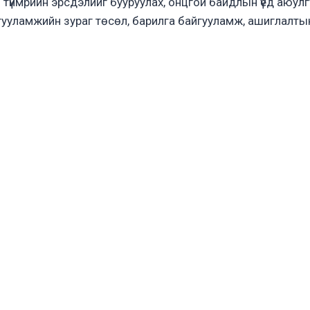
л түймрийн эрсдэлийг бууруулах, онцгой байдлын үед аюулгүй
гууламжийн зураг төсөл, барилга байгууламж, ашиглалтын