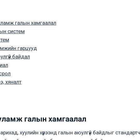
ууламж галын хамгаалал
ын систем
стем
амжийн гарцууд
улгүй байдал
иал
срол
э, хяналт
ууламж галын хамгаалал
арихад, хуулийн хүрээнд галын аюулгүй байдлыг стандартч