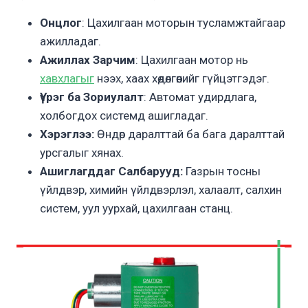
Онцлог
: Цахилгаан моторын тусламжтайгаар
ажилладаг.
Ажиллах Зарчим
: Цахилгаан мотор нь
хавхлагыг
нээх, хаах хөдөлгөөнийг гүйцэтгэдэг.
Үүрэг ба Зориулалт
: Автомат удирдлага,
холбогдох системд ашигладаг.
Хэрэглээ:
Өндөр даралттай ба бага даралттай
урсгалыг хянах.
Ашиглагддаг Салбарууд:
Газрын тосны
үйлдвэр, химийн үйлдвэрлэл, халаалт, салхин
систем, уул уурхай, цахилгаан станц.