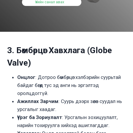
Үнийн санал авах
3. Бөмбөрцөг Хавхлага (Globe
Valve)
Онцлог
: Дотроо бөмбөрцөг хэлбэрийн суурьтай
байдаг бөгөөд тус эд анги нь эргэлтэд
оролцдоггүй.
Ажиллах Зарчим
: Суурь дээрх зөөлөн суудал нь
урсгалыг хаадаг.
Үүрэг ба Зориулалт
: Урсгалын зохицуулалт,
нарийн тохируулга хийхэд ашиглагддаг.