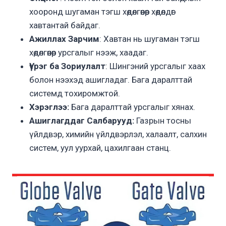
хооронд шугаман тэгш хөдөлгөөнөөр хөдөлдөг
хавтантай байдаг.
Ажиллах Зарчим
: Хавтан нь шугаман тэгш
хөдөлгөөнөөр урсгалыг нээж, хаадаг.
Үүрэг ба Зориулалт
: Шингэний урсгалыг хаах
болон нээхэд ашигладаг. Бага даралттай
системд тохиромжтой.
Хэрэглээ:
Бага даралттай урсгалыг хянах.
Ашиглагддаг Салбарууд:
Газрын тосны
үйлдвэр, химийн үйлдвэрлэл, халаалт, салхин
систем, уул уурхай, цахилгаан станц.