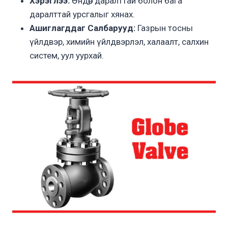
Хэрэглээ:
Өндөр даралттай болон бага
даралттай урсгалыг хянах.
Ашиглагддаг Салбарууд:
Газрын тосны
үйлдвэр, химийн үйлдвэрлэл, халаалт, салхин
систем, уул уурхай.