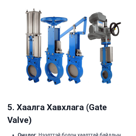
5. Хаалга Хавхлага (Gate
Valve)
Онцлог
: Нээлттэй болон хаалттай байдлын