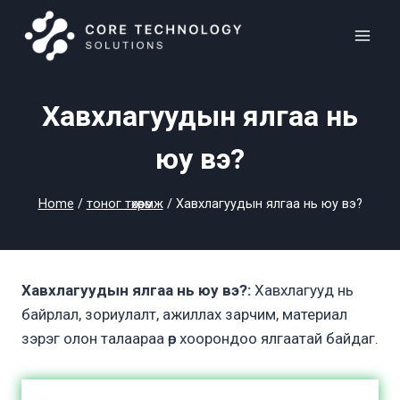
Skip
to
content
Хавхлагуудын ялгаа нь
юу вэ?
Home
/
тоног төхөөрөмж
/
Хавхлагуудын ялгаа нь юу вэ?
Хавхлагуудын ялгаа нь юу вэ?:
Хавхлагууд нь
байрлал, зориулалт, ажиллах зарчим, материал
зэрэг олон талаараа өөр хоорондоо ялгаатай байдаг.