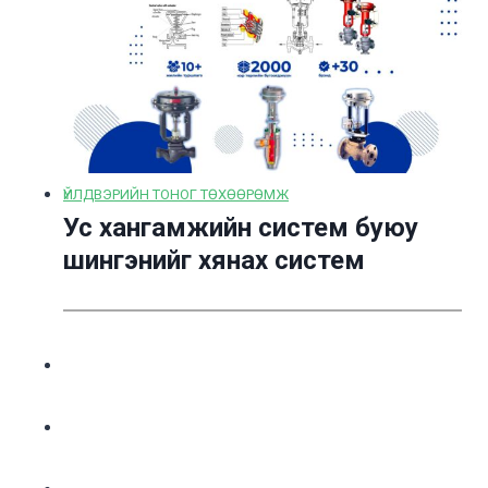
ҮЙЛДВЭРИЙН ТОНОГ ТӨХӨӨРӨМЖ
Ус хангамжийн систем буюу
шингэнийг хянах систем