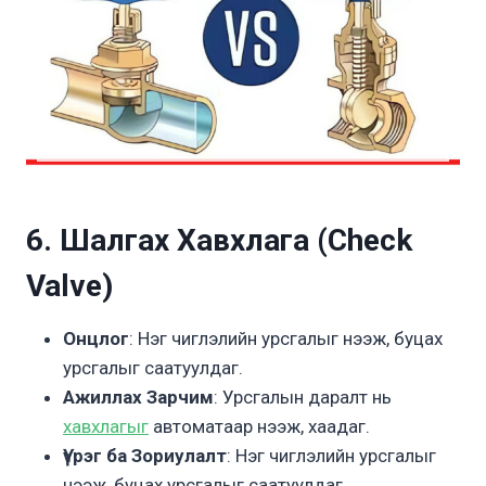
6. Шалгах Хавхлага (Check
Valve)
Онцлог
: Нэг чиглэлийн урсгалыг нээж, буцах
урсгалыг саатуулдаг.
Ажиллах Зарчим
: Урсгалын даралт нь
хавхлагыг
автоматаар нээж, хаадаг.
Үүрэг ба Зориулалт
: Нэг чиглэлийн урсгалыг
нээж, буцах урсгалыг саатуулдаг.