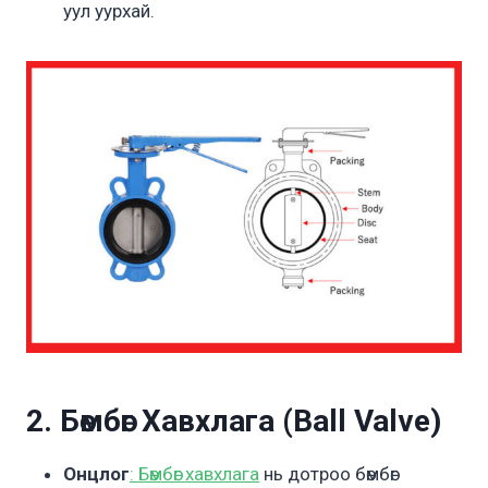
уул уурхай.
2. Бөмбөг Хавхлага (Ball Valve)
Онцлог
: Бөмбөг хавхлага
нь дотроо бөмбөг