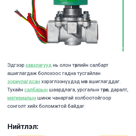
Эдгээр
хавхлагууд
нь олон төрлийн салбарт
ашиглагдаж болохоос гадна тусгайлан
зориулагдсан
хэрэглээнүүдэд мөн ашиглагддаг.
Тухайн
салбарын
шаардлага, урсгалын төрөл, даралт,
материалын
шинж чанартай холбоотойгоор
сонголт хийх боломжтой байдаг.
Нийтлэл: