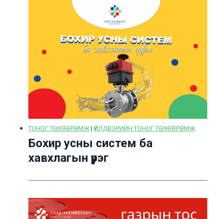
ТОНОГ ТӨХӨӨРӨМЖ
|
ҮЙЛДВЭРИЙН ТОНОГ ТӨХӨӨРӨМЖ
Бохир усны систем ба
хавхлагын үүрэг