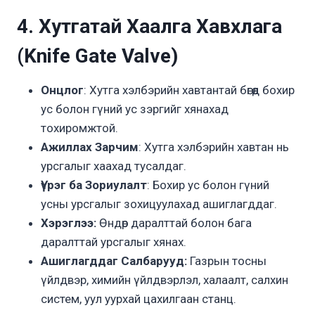
4. Хутгатай Хаалга Хавхлага
(Knife Gate Valve)
Онцлог
: Хутга хэлбэрийн хавтантай бөгөөд бохир
ус болон гүний ус зэргийг хянахад
тохиромжтой.
Ажиллах Зарчим
: Хутга хэлбэрийн хавтан нь
урсгалыг хаахад тусалдаг.
Үүрэг ба Зориулалт
: Бохир ус болон гүний
усны урсгалыг зохицуулахад ашиглагддаг.
Хэрэглээ:
Өндөр даралттай болон бага
даралттай урсгалыг хянах.
Ашиглагддаг Салбарууд:
Газрын тосны
үйлдвэр, химийн үйлдвэрлэл, халаалт, салхин
систем, уул уурхай цахилгаан станц.