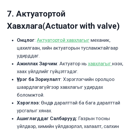
7. Актуатортой
Хавхлага
(Actuator with valve)
Онцлог
:
Актуатортой хавхлагыг
механик,
цахилгаан, хийн актуаторын тусламжтайгаар
удирддаг.
Ажиллах Зарчим
: Актуатор нь
хавхлагыг
нээх,
хаах үйлдлийг гүйцэтгэдэг.
Үүрэг ба Зориулалт
: Хэрэглэгчийн оролцоо
шаардлагагүйгээр хавхлагыг удирдах
боломжтой.
Хэрэглээ:
Өндөр даралттай ба бага даралттай
урсгалыг хянах.
Ашиглагддаг Салбарууд:
Газрын тосны
үйлдвэр, химийн үйлдвэрлэл, халаалт, салхин