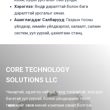
Хэрэглээ:
Өндөр даралттай болон бага
даралттай урсгалыг хянах.
Ашиглагддаг Салбарууд:
Газрын тосны
үйлдвэр, химийн үйлдвэрлэл, халаалт, салхин
систем, уул уурхай, цахилгаан станц.
CORE TECHNOLOGY
SOLUTIONS LLC
Чанартай, эдэлгээ сайтай, галд тэсвэртэй, элэгдэл
багатай уул уурхай, болон үйлдвэрийн тоног
төхөөрөмжийг зөвхөн манай компани санал болгож