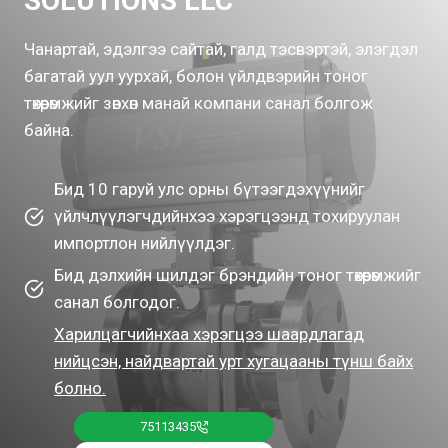
SOLUTIONS LLC
Чанартай, эдэлгээ сайтай, галд тэсвэртэй, элэгдэл
багатай уул уурхай, болон үйлдвэрийн тоног
төхөөрөмжийг зөвхөн манай компани санал болгож
байна.
Бид 10 гаруй улс орны бүтээгдэхүүнийг
үйлчлүүлэгчдийнхээ хэрэгцээнд тохируулан
импортлон нийлүүлдэг.
Бид дэлхийн шилдэг брэндийн тоног төхөөрөмжийг
санал болгодог.
Харилцагчийнхаа хэрэгцээ шаардлагад
нийцсэн, найдвартай урт хугацааны түнш байх
болно.
75113435