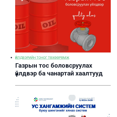
ҮЙЛДВЭРИЙН ТОНОГ ТӨХӨӨРӨМЖ
Газрын тос боловсруулах
үйлдвэр ба чанартай хаалтууд