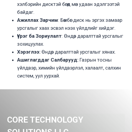
хэлбэрийн дисктэй бөгөөд мөн удаан эдэлгээтэй
байдаг.
Ажиллах Зарчим
: Бөмбөг диск нь эргэх замаар
урсгалыг хаах эсвэл нээх үйлдлийг хийдэг.
Үүрэг ба Зориулалт
: Өндөр даралттай урсгалыг
зохицуулах.
Хэрэглээ:
Өндөр даралттай урсгалыг хянах.
Ашиглагддаг Салбарууд:
Газрын тосны
үйлдвэр, химийн үйлдвэрлэл, халаалт, салхин
систем, уул уурхай.
CORE TECHNOLOGY