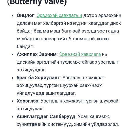
(Butterfly Valve)
Онцлог
:
Эрвээхэй хавхлагын
дотор эрвээхэйн
далавч мэт хэлбэртэй нээгдэж, хаагддаг диск
байдаг бөгөөд мөн маш бага зай эзэлдгээс гадна
хялбархан засвар хийх боломжтой, хөнгөхөн
байдаг.
Ажиллах Зарчим
:
Эрвээхэй хавхлага
нь
дискийн эргэлтийн тусламжтайгаар урсгалыг
зохицуулдаг.
Үүрэг ба Зориулалт
: Урсгалын хэмжээг
зохицуулах, түргэн шуурхай хаах/нээх
үйлдлүүдэд ашиглагддаг.
Хэрэглээ:
Урсгалын хэмжээг түргэн шуурхай
зохицуулах.
Ашиглагддаг Салбарууд:
Усан хангамж,
хүчилтөрөгчийн системүүд, химийн үйлдвэрлэл,