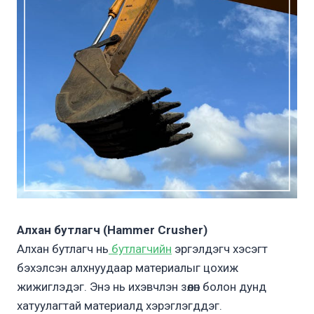
Алхан бутлагч (Hammer Crusher)
Алхан бутлагч нь
бутлагчийн
эргэлдэгч хэсэгт
бэхэлсэн алхнуудаар материалыг цохиж
жижиглэдэг. Энэ нь ихэвчлэн зөөлөн болон дунд
хатуулагтай материалд хэрэглэгддэг.