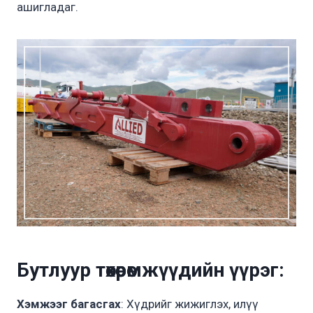
ашигладаг.
Бутл
уур
төхөөрөмжүүдийн үүрэг:
Хэмжээг багасгах
: Хүдрийг жижиглэх, илүү