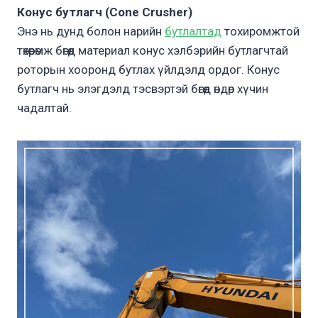
Конус бутлагч (Cone Crusher)
Энэ нь дунд болон нарийн
бутлалтад
тохиромжтой
төхөөрөмж бөгөөд материал конус хэлбэрийн бутлагчтай
роторын хооронд бутлах үйлдэлд ордог. Конус
бутлагч нь элэгдэлд тэсвэртэй бөгөөд өндөр хүчин
чадалтай.