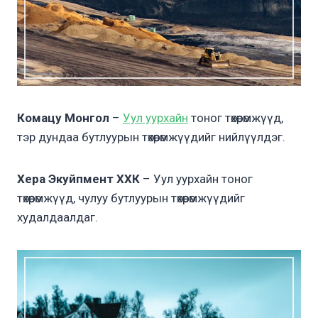
Комацу Монгол
–
Уул уурхайн
тоног төхөөрөмжүүд,
тэр дундаа бутлуурын төхөөрөмжүүдийг нийлүүлдэг.
Хера Экуйпмент ХХК
– Уул уурхайн тоног
төхөөрөмжүүд, чулуу бутлуурын төхөөрөмжүүдийг
худалдаалдаг.