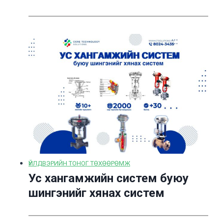
ҮЙЛДВЭРИЙН ТОНОГ ТӨХӨӨРӨМЖ
Ус хангамжийн систем буюу
шингэнийг хянах систем