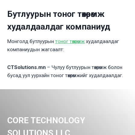
Бутлуурын тоног төхөөрөмж
худалдаалдаг компаниуд
Монголд бутлуурын
тоног төхөөрөмж
худалдаалдаг
компаниудын жагсаалт:
CTSolutions.mn
– Чулуу бутлуурын төхөөрөмж болон
бусад уул уурхайн тоног төхөөрөмжийг худалдаалдаг.
CORE TECHNOLOGY
SOLUTIONS LLC