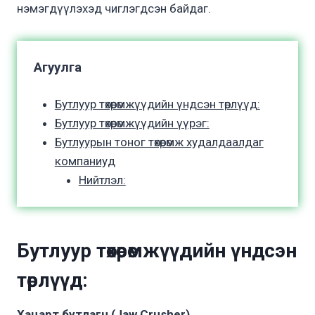
нэмэгдүүлэхэд чиглэгдсэн байдаг.
Агуулга
Бутлуур төхөөрөмжүүдийн үндсэн төрлүүд:
Бутлуур төхөөрөмжүүдийн үүрэг:
Бутлуурын тоног төхөөрөмж худалдаалдаг
компаниуд
Нийтлэл:
Бутл
уур
төхөөрөмжүүдийн үндсэн
төрлүүд:
Хацарт бутлагч (Jaw Crusher)