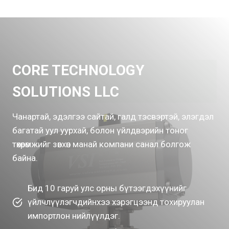
CORE TECHNOLOGY
SOLUTIONS LLC
Чанартай, эдэлгээ сайтай, галд тэсвэртэй, элэгдэл
багатай уул уурхай, болон үйлдвэрийн тоног
төхөөрөмжийг зөвхөн манай компани санал болгож
байна.
Бид 10 гаруй улс орны бүтээгдэхүүнийг
үйлчлүүлэгчдийнхээ хэрэгцээнд тохируулан
импортлон нийлүүлдэг.