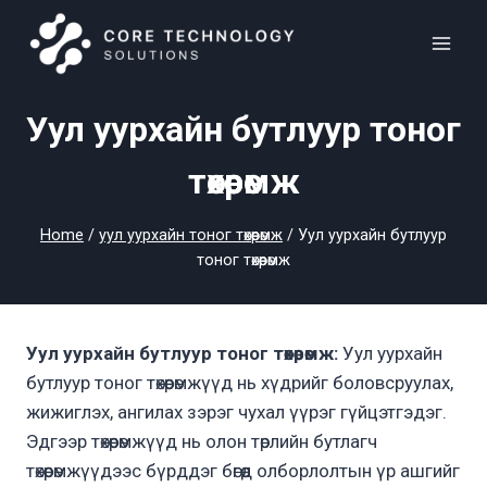
Skip
to
content
Уул уурхайн бутлуур тоног
төхөөрөмж
Home
/
уул уурхайн тоног төхөөрөмж
/
Уул уурхайн бутлуур
тоног төхөөрөмж
Уул уурхайн бутлуур тоног төхөөрөмж:
Уул уурхайн
бутлуур тоног төхөөрөмжүүд нь хүдрийг боловсруулах,
жижиглэх, ангилах зэрэг чухал үүрэг гүйцэтгэдэг.
Эдгээр төхөөрөмжүүд нь олон төрлийн бутлагч
төхөөрөмжүүдээс бүрддэг бөгөөд олборлолтын үр ашгийг