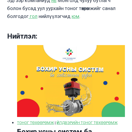
Эдгээр компаниуд
нь
Монголд чулуу бутлагч
болон бусад уул уурхайн тоног төхөөрөмжийг санал
болгодог
гол
нийлүүлэгчид
юм
.
Нийтлэл:
ТОНОГ ТӨХӨӨРӨМЖ
|
ҮЙЛДВЭРИЙН ТОНОГ ТӨХӨӨРӨМЖ
Бохир усны систем ба