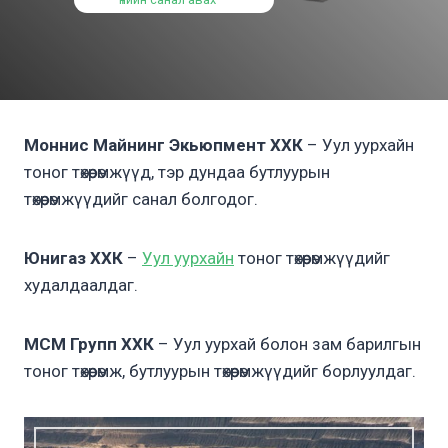
Моннис Майнинг Экьюпмент ХХК
– Уул уурхайн
тоног төхөөрөмжүүд, тэр дундаа бутлуурын
төхөөрөмжүүдийг санал болгодог.
Юнигаз ХХК
–
Уул уурхайн
тоног төхөөрөмжүүдийг
худалдаалдаг.
МСМ Групп ХХК
– Уул уурхай болон зам барилгын
тоног төхөөрөмж, бутлуурын төхөөрөмжүүдийг борлуулдаг.