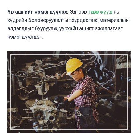
Үр ашгийг нэмэгдүүлэх
: Эдгээр
төхөөрөмжүүд
нь
хүдрийн боловсруулалтыг хурдасгаж, материалын
алдагдлыг бууруулж, уурхайн ашигт ажиллагааг
нэмэгдүүлдэг.