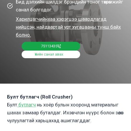
Бид дэлхийн шилдэг брэндийн тоног төхөөрөмжийг
санал болгодог.
Харилцагчийнхаа хэрэгцээ шаардлагад
нийцсэн, найдвартай урт хугацааны түнш байх
болно.
75113435
Үнийн санал авах
Булт бутлагч (Roll Crusher)
Булт
бутлагч
нь хоёр булын хооронд материалыг
шахах замаар буталдаг. Ихэвчлэн нүүрс болон зөөлөн
чулуулагтай харьцахад ашиглагддаг.