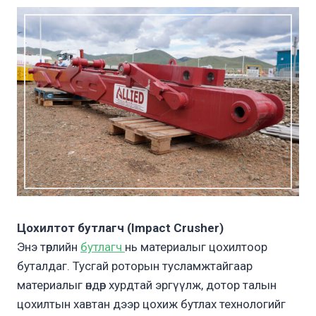
Цохилтот бутлагч (Impact Crusher)
Энэ төрлийн
бутлагч
нь материалыг цохилтоор
буталдаг. Тусгай роторын тусламжтайгаар
материалыг өндөр хурдтай эргүүлж, дотор талын
цохилтын хавтан дээр цохиж бутлах технологийг