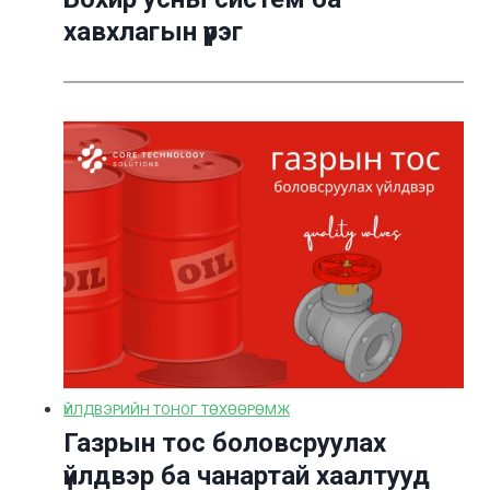
хавхлагын үүрэг
ҮЙЛДВЭРИЙН ТОНОГ ТӨХӨӨРӨМЖ
Газрын тос боловсруулах
үйлдвэр ба чанартай хаалтууд