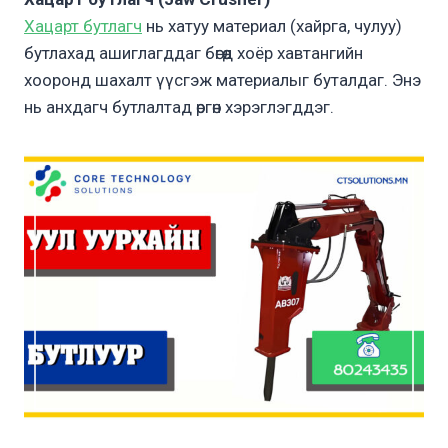
Хацарт бутлагч
нь хатуу материал (хайрга, чулуу)
бутлахад ашиглагддаг бөгөөд хоёр хавтангийн
хооронд шахалт үүсгэж материалыг буталдаг. Энэ
нь анхдагч бутлалтад өргөн хэрэглэгддэг.