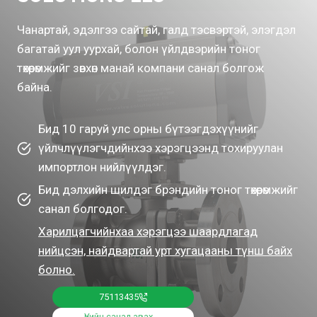
Чанартай, эдэлгээ сайтай, галд тэсвэртэй, элэгдэл
багатай уул уурхай, болон үйлдвэрийн тоног
төхөөрөмжийг зөвхөн манай компани санал болгож
байна.
Бид 10 гаруй улс орны бүтээгдэхүүнийг
үйлчлүүлэгчдийнхээ хэрэгцээнд тохируулан
импортлон нийлүүлдэг.
Бид дэлхийн шилдэг брэндийн тоног төхөөрөмжийг
санал болгодог.
Харилцагчийнхаа хэрэгцээ шаардлагад
нийцсэн, найдвартай урт хугацааны түнш байх
болно.
75113435
Үнийн санал авах