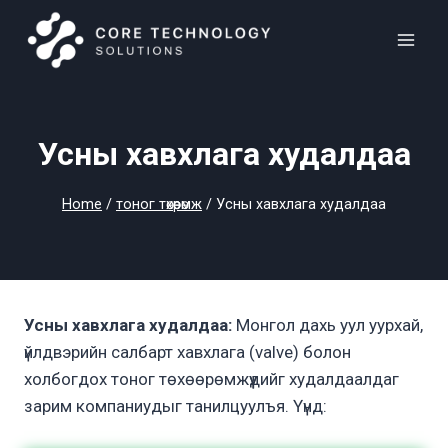
Skip
to
content
Усны хавхлага худалдаа
Home
/
тоног төхөөрөмж
/
Усны хавхлага худалдаа
Усны хавхлага худалдаа
:
Монгол дахь уул уурхай,
үйлдвэрийн салбарт хавхлага (valve) болон
холбогдох тоног төхөөрөмжүүдийг худалдаалдаг
зарим компаниудыг танилцуулъя. Үүнд: