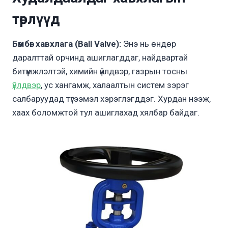
төрлүүд
Бөмбөг хавхлага (Ball Valve):
Энэ нь өндөр
даралттай орчинд ашиглагддаг, найдвартай
битүүмжлэлтэй, химийн үйлдвэр, газрын тосны
үйлдвэр
, ус хангамж, халаалтын систем зэрэг
салбаруудад түгээмэл хэрэглэгддэг. Хурдан нээж,
хаах боломжтой тул ашиглахад хялбар байдаг.