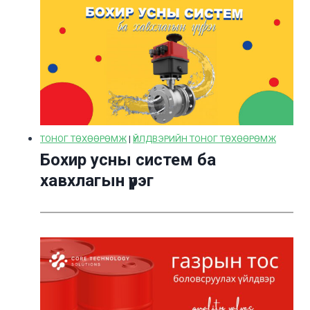
ТОНОГ ТӨХӨӨРӨМЖ
|
ҮЙЛДВЭРИЙН ТОНОГ ТӨХӨӨРӨМЖ
Бохир усны систем ба
хавхлагын үүрэг