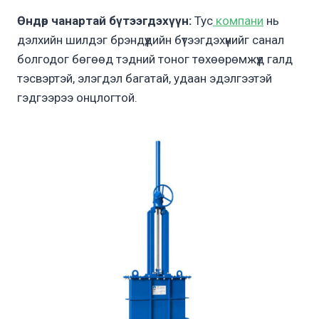
Өндөр чанартай бүтээгдэхүүн:
Тус
компани
нь
дэлхийн шилдэг брэндүүдийн бүтээгдэхүүнийг санал
болгодог бөгөөд тэдний тоног төхөөрөмжүүд галд
тэсвэртэй, элэгдэл багатай, удаан эдэлгээтэй
гэдгээрээ онцлогтой.