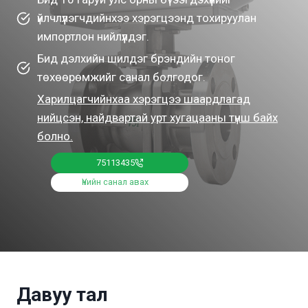
үйлчлүүлэгчдийнхээ хэрэгцээнд тохируулан
импортлон нийлүүлдэг.
Бид дэлхийн шилдэг брэндийн тоног
төхөөрөмжийг санал болгодог.
Харилцагчийнхаа хэрэгцээ шаардлагад
нийцсэн, найдвартай урт хугацааны түнш байх
болно.
75113435
Үнийн санал авах
Давуу тал