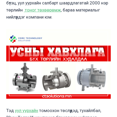
бүтэц, уул уурхайн салбарт шаардлагатай 2000 нэр
төрлийн
тоног төхөөрөмж
, бараа материалыг
нийлүүлдэг компани юм.
Тэд
уул уурхайн
томоохон төслүүдэд, тухайлбал,