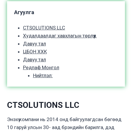
Агуулга
CTSOLUTIONS LLC
Худалдаалдаг хавхлагын төрлүүд
Давуу тал
ЦБОН ХХК
Давуу тал
Редпаф Монгол
Нийтлэл:
CTSOLUTIONS LLC
Энэхүү компани нь 2014 онд байгуулагдсан бөгөөд
10 гаруй улсын 30- аад брэндийн барилга, дэд