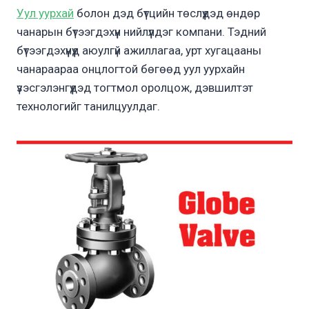
Уул уурхай
болон дэд бүтцийн төслүүдэд өндөр
чанарын бүтээгдэхүүн нийлүүлдэг компани. Тэдний
бүтээгдэхүүнүүд аюулгүй ажиллагаа, урт хугацааны
чанараараа онцлогтой бөгөөд уул уурхайн
үзэсгэлэнгүүдэд тогтмол оролцож, дэвшилтэт
технологийг танилцуулдаг​.