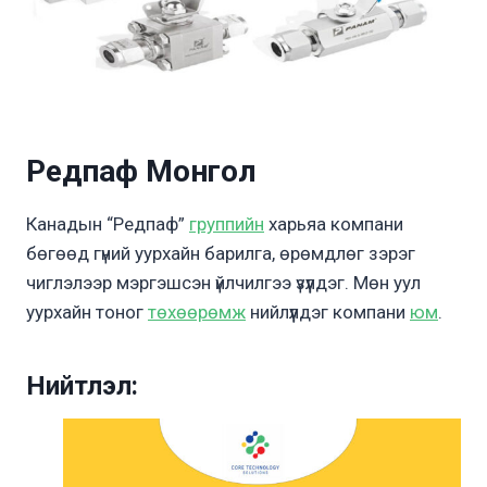
Редпаф Монгол
Канадын “Редпаф”
группийн
харьяа компани
бөгөөд гүний уурхайн барилга, өрөмдлөг зэрэг
чиглэлээр мэргэшсэн үйлчилгээ үзүүлдэг. Мөн уул
уурхайн тоног
төхөөрөмж
нийлүүлдэг компани
юм
.
Нийтлэл: