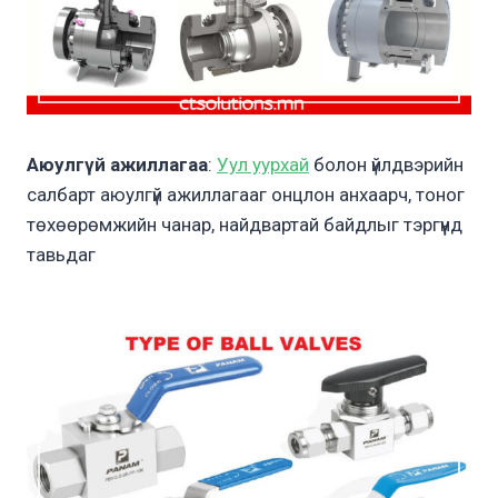
Аюулгүй ажиллагаа
:
Уул уурхай
болон үйлдвэрийн
салбарт аюулгүй ажиллагааг онцлон анхаарч, тоног
төхөөрөмжийн чанар, найдвартай байдлыг тэргүүнд
тавьдаг​