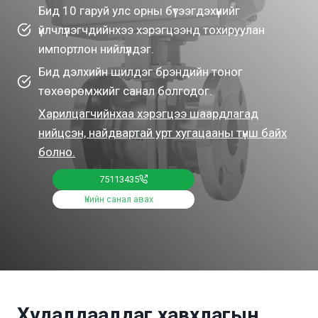
Бид 10 гаруй улс орны бүтээгдэхүүнийг
үйлчлүүлэгчдийнхээ хэрэгцээнд тохируулан
импортлон нийлүүлдэг.
Бид дэлхийн шилдэг брэндийн тоног
төхөөрөмжийг санал болгодог.
Харилцагчийнхаа хэрэгцээ шаардлагад
нийцсэн, найдвартай урт хугацааны түнш байх
болно.
75113435
Үнийн санал авах
Худалдаалдаг хавхлагын