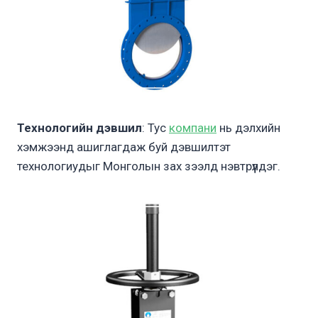
Технологийн дэвшил
: Тус
компани
нь дэлхийн
хэмжээнд ашиглагдаж буй дэвшилтэт
технологиудыг Монголын зах зээлд нэвтрүүлдэг.