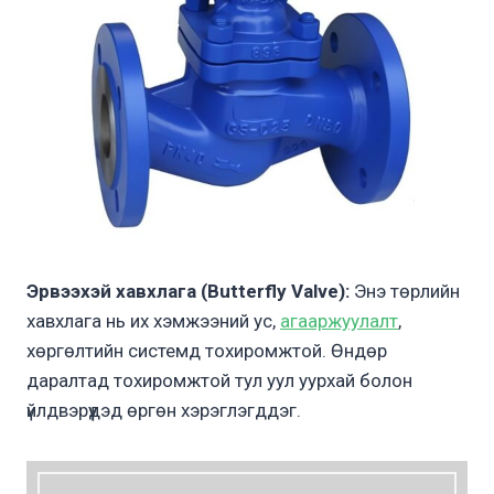
Эрвээхэй хавхлага (Butterfly Valve):
Энэ төрлийн
хавхлага нь их хэмжээний ус,
агааржуулалт
,
хөргөлтийн системд тохиромжтой. Өндөр
даралтад тохиромжтой тул уул уурхай болон
үйлдвэрүүдэд өргөн хэрэглэгддэг.