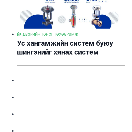
ҮЙЛДВЭРИЙН ТОНОГ ТӨХӨӨРӨМЖ
Ус хангамжийн систем буюу
шингэнийг хянах систем