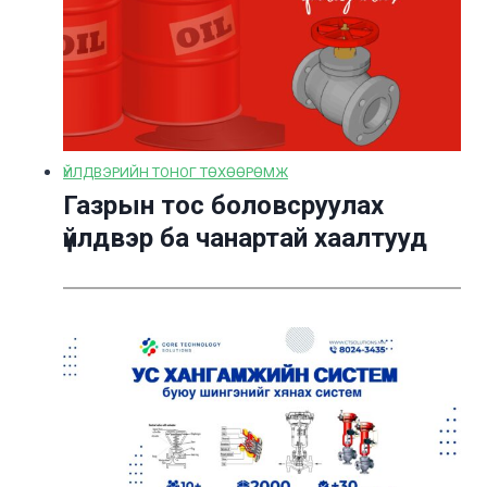
ҮЙЛДВЭРИЙН ТОНОГ ТӨХӨӨРӨМЖ
Газрын тос боловсруулах
үйлдвэр ба чанартай хаалтууд