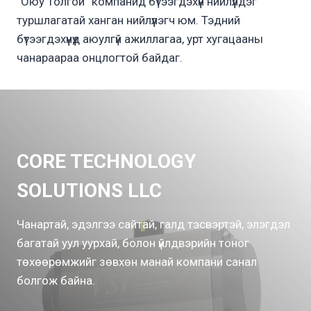
“Оюу Толгой” компанид бүтээгдэхүүн нийлүүлдэг
туршлагатай ханган нийлүүлэгч юм. Тэдний
бүтээгдэхүүнүүд аюулгүй ажиллагаа, урт хугацааны
чанараараа онцлогтой байдаг.
CORE TECHNOLOGY
SOLUTIONS LLC
Чанартай, эдэлгээ сайтай, галд тэсвэртэй, элэгдэл
багатай уул уурхай, болон үйлдвэрийн тоног
төхөөрөмжийг зөвхөн манай компани санал
болгож байна.