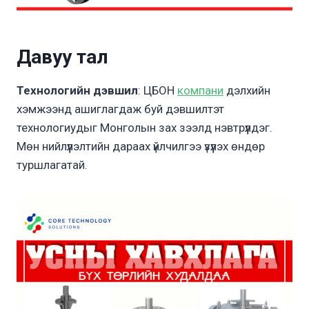
Давуу тал
Технологийн дэвшил
: ЦБОН
компани
дэлхийн
хэмжээнд ашиглагдаж буй дэвшилтэт
технологиудыг Монголын зах зээлд нэвтрүүлдэг.
Мөн нийлүүлэлтийн дараах үйлчилгээ үзүүлэх өндөр
туршлагатай.