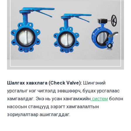
Шалгах хавхлага (Check Valve):
Шингэний
урсгалыг нэг чиглэлд зөвшөөрч, буцах урсгалаас
хамгаалдаг. Энэ нь усан хангамжийн
систем
болон
насосын станцууд зэрэгт хамгаалалтын
зориулалтаар ашиглагддаг.