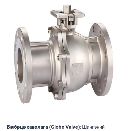
Бөмбөрцөг хавхлага (Globe Valve):
Шингэний