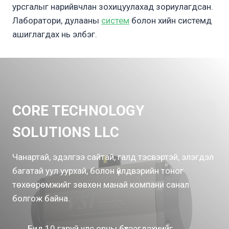
урсгалыг нарийвчлан зохицуулахад зориулагдсан.
Лаборатори, дулааны
систем
болон хийн системд
ашиглагдах нь элбэг.
CORE TECHNOLOGY
SOLUTIONS LLC
Чанартай, эдэлгээ сайтай, галд тэсвэртэй, элэгдэл
багатай уул уурхай, болон үйлдвэрийн тоног
төхөөрөмжийг зөвхөн манай компани санал
болгож байна.
Бид 10 гаруй улс орны бүтээгдэхүүнийг