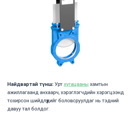
Найдвартай түнш:
Урт
хугацааны
хамтын
ажиллагаанд анхаарч, хэрэглэгчдийн хэрэгцээнд
тохирсон шийдлүүдийг боловсруулдаг нь тэдний
давуу тал болдог.