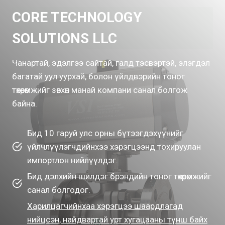
CORE TECHNOLOGY
SOLUTIONS LLC
Чанартай, эдэлгээ сайтай, галд тэсвэртэй, элэгдэл
багатай уул уурхай, болон үйлдвэрийн тоног
төхөөрөмжийг зөвхөн манай компани санал болгож
байна.
Бид 10 гаруй улс орны бүтээгдэхүүнийг
үйлчлүүлэгчдийнхээ хэрэгцээнд тохируулан
импортлон нийлүүлдэг.
Бид дэлхийн шилдэг брэндийн тоног төхөөрөмжийг
санал болгодог.
Харилцагчийнхаа хэрэгцээ шаардлагад
нийцсэн, найдвартай урт хугацааны түнш байх