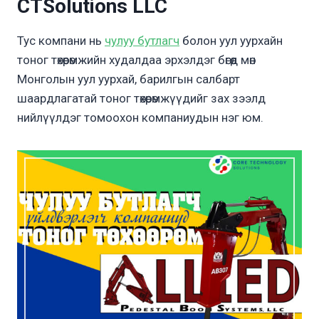
CTSolutions LLC
Тус компани нь
чулуу бутлагч
болон уул уурхайн
тоног төхөөрөмжийн худалдаа эрхэлдэг бөгөөд мөн
Монголын уул уурхай, барилгын салбарт
шаардлагатай тоног төхөөрөмжүүдийг зах зээлд
нийлүүлдэг томоохон компаниудын нэг юм.