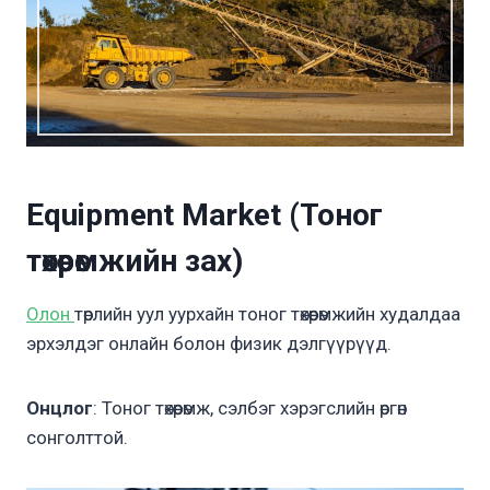
Equipment Market (Тоног
төхөөрөмжийн зах)
Олон
төрлийн уул уурхайн тоног төхөөрөмжийн худалдаа
эрхэлдэг онлайн болон физик дэлгүүрүүд.
Онцлог
: Тоног төхөөрөмж, сэлбэг хэрэгслийн өргөн
сонголттой.