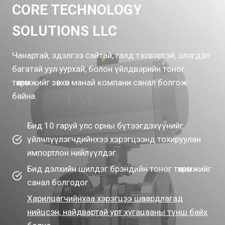
CORE TECHNOLOGY
SOLUTIONS LLC
Чанартай, эдэлгээ сайтай, галд тэсвэртэй, элэгдэл
багатай уул уурхай, болон үйлдвэрийн тоног
төхөөрөмжийг зөвхөн манай компани санал болгож
байна.
Бид 10 гаруй улс орны бүтээгдэхүүнийг
үйлчлүүлэгчдийнхээ хэрэгцээнд тохируулан
импортлон нийлүүлдэг.
Бид дэлхийн шилдэг брэндийн тоног төхөөрөмжийг
санал болгодог.
Харилцагчийнхаа хэрэгцээ шаардлагад
нийцсэн, найдвартай урт хугацааны түнш байх