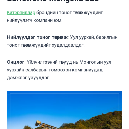
Катерпиллар
брэндийн тоног төхөөрөмжүүдийг
нийлүүлэгч компани юм.
Нийлүүлдэг тоног төхөөрөмж
: Уул уурхай, барилгын
тоног төхөөрөмжүүдийг худалдаалдаг.
Онцлог
: Үйлчилгээний төвүүд нь Монголын уул
уурхайн салбарын томоохон компаниудад
дэмжлэг үзүүлдэг.