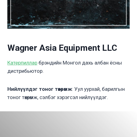
Wagner Asia Equipment LLC
Катерпиллар
брэндийн Монгол дахь албан ёсны
дистрибьютор.
Нийлүүлдэг тоног төхөөрөмж
: Уул уурхай, барилгын
тоног төхөөрөмж, сэлбэг хэрэгсэл нийлүүлдэг.