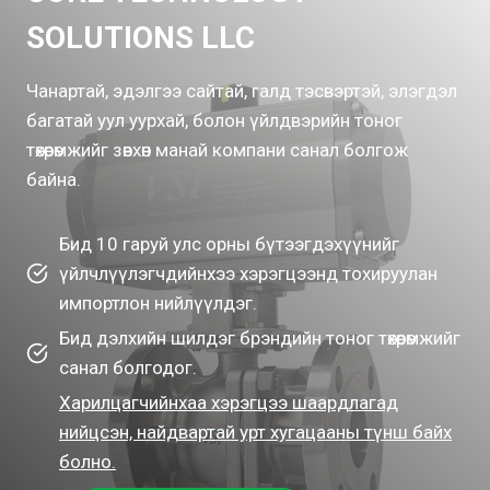
SOLUTIONS LLC
Чанартай, эдэлгээ сайтай, галд тэсвэртэй, элэгдэл
багатай уул уурхай, болон үйлдвэрийн тоног
төхөөрөмжийг зөвхөн манай компани санал болгож
байна.
Бид 10 гаруй улс орны бүтээгдэхүүнийг
үйлчлүүлэгчдийнхээ хэрэгцээнд тохируулан
импортлон нийлүүлдэг.
Бид дэлхийн шилдэг брэндийн тоног төхөөрөмжийг
санал болгодог.
Харилцагчийнхаа хэрэгцээ шаардлагад
нийцсэн, найдвартай урт хугацааны түнш байх
болно.