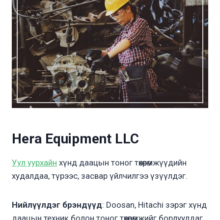
Hera Equipment LLC
Уул уурхайн
хүнд даацын тоног төхөөрөмжүүдийн
худалдаа, түрээс, засвар үйлчилгээ үзүүлдэг.
Нийлүүлдэг брэндүүд
: Doosan, Hitachi зэрэг хүнд
даацын техник болон тоног төхөөрөмжийг борлуулдаг.