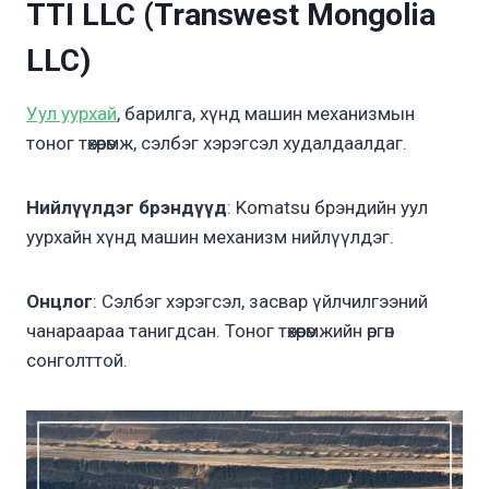
TTI LLC (Transwest Mongolia
LLC)
Уул уурхай
, барилга, хүнд машин механизмын
тоног төхөөрөмж, сэлбэг хэрэгсэл худалдаалдаг.
Нийлүүлдэг брэндүүд
: Komatsu брэндийн уул
уурхайн хүнд машин механизм нийлүүлдэг.
Онцлог
: Сэлбэг хэрэгсэл, засвар үйлчилгээний
чанараараа танигдсан. Тоног төхөөрөмжийн өргөн
сонголттой.