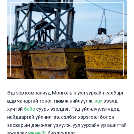
Эдгээр компаниуд Монголын уул уурхайн салбарт
өндөр чанартай тоног төхөөрөмж нийлүүлж,
зах
зээлд
хүчтэй
байр
суурь эзэлдэг. Тэд үйлчлүүлэгчдэд
найдвартай үйлчилгээ, сэлбэг хэрэгсэл болон
засварын дэмжлэг үзүүлж, уул уурхайн үр ашигтай
ажиллах
нөхцөлийг
бүрдүүлдэг.