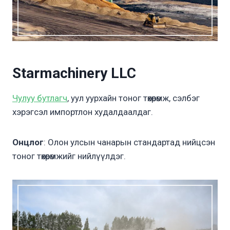
Starmachinery LLC
Чулуу бутлагч
, уул уурхайн тоног төхөөрөмж, сэлбэг
хэрэгсэл импортлон худалдаалдаг.
Онцлог
: Олон улсын чанарын стандартад нийцсэн
тоног төхөөрөмжийг нийлүүлдэг.