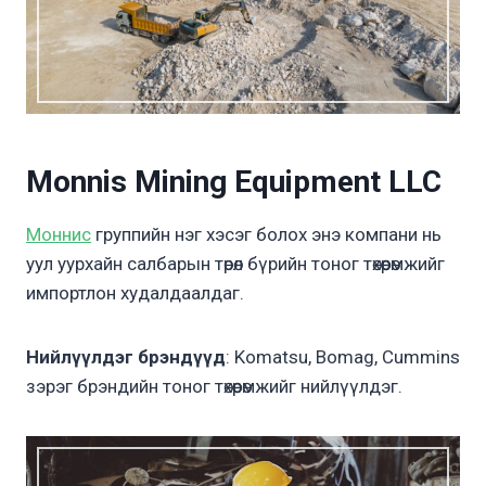
Monnis Mining Equipment LLC
Моннис
группийн нэг хэсэг болох энэ компани нь
уул уурхайн салбарын төрөл бүрийн тоног төхөөрөмжийг
импортлон худалдаалдаг.
Нийлүүлдэг брэндүүд
: Komatsu, Bomag, Cummins
зэрэг брэндийн тоног төхөөрөмжийг нийлүүлдэг.