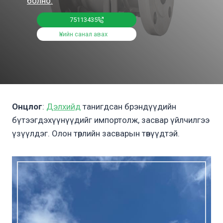
болно.
75113435
Үнийн санал авах
Онцлог
:
Дэлхийд
танигдсан брэндүүдийн
бүтээгдэхүүнүүдийг импортолж, засвар үйлчилгээ
үзүүлдэг. Олон төрлийн засварын төвүүдтэй.