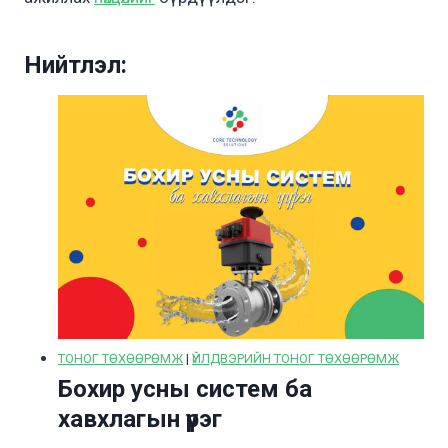
Нийтлэл:
ТОНОГ ТӨХӨӨРӨМЖ
|
ҮЙЛДВЭРИЙН ТОНОГ ТӨХӨӨРӨМЖ
Бохир усны систем ба
хавхлагын үүрэг