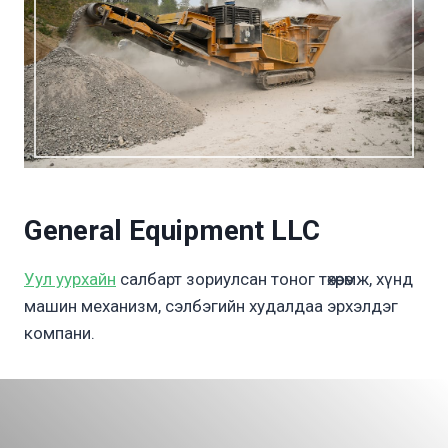
General Equipment LLC
Уул уурхайн
салбарт зориулсан тоног төхөөрөмж, хүнд
машин механизм, сэлбэгийн худалдаа эрхэлдэг
компани.