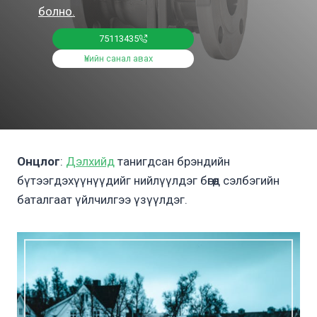
болно.
75113435
Үнийн санал авах
Онцлог
:
Дэлхийд
танигдсан брэндийн
бүтээгдэхүүнүүдийг нийлүүлдэг бөгөөд сэлбэгийн
баталгаат үйлчилгээ үзүүлдэг.