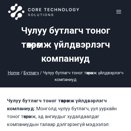
Skip
to
content
Чулуу бутлагч тоног
төхөөрөмж үйлдвэрлэгч
компаниуд
Home
/
Бутлагч
/
Чулуу бутлагч тоног төхөөрөмж үйлдвэрлэгч
компаниуд
Чулуу бутлагч тоног төхөөрөмж үйлдвэрлэгч
компаниуд:
Монголд чулуу бутлагч, уул уурхайн
тоног төхөөрөмж, эд ангиудыг худалдаалдаг
компаниудын талаар дэлгэрэнгүй мэдээлэл: