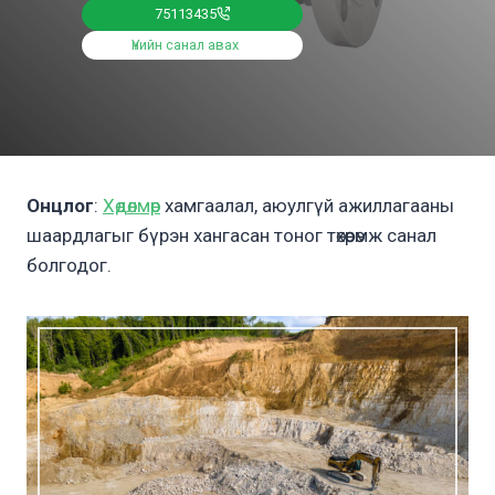
75113435
Үнийн санал авах
Онцлог
:
Хөдөлмөр
хамгаалал, аюулгүй ажиллагааны
шаардлагыг бүрэн хангасан тоног төхөөрөмж санал
болгодог.