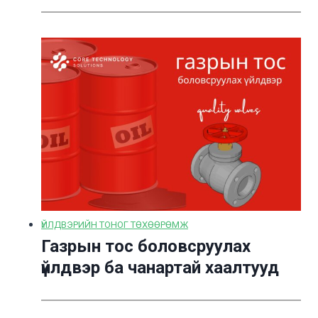
ҮЙЛДВЭРИЙН ТОНОГ ТӨХӨӨРӨМЖ
Газрын тос боловсруулах
үйлдвэр ба чанартай хаалтууд