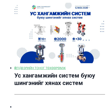
ҮЙЛДВЭРИЙН ТОНОГ ТӨХӨӨРӨМЖ
Ус хангамжийн систем буюу
шингэнийг хянах систем