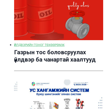
ҮЙЛДВЭРИЙН ТОНОГ ТӨХӨӨРӨМЖ
Газрын тос боловсруулах
үйлдвэр ба чанартай хаалтууд