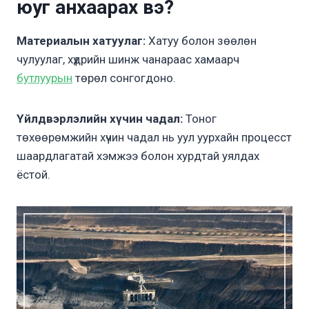
юуг анхаарах вэ?
Материалын хатуулаг:
Хатуу болон зөөлөн
чулуулаг, хүдрийн шинж чанараас хамаарч
бутлуурын
төрөл сонгогдоно.
Үйлдвэрлэлийн хүчин чадал:
Тоног
төхөөрөмжийн хүчин чадал нь уул уурхайн процесст
шаардлагатай хэмжээ болон хурдтай уялдах
ёстой.