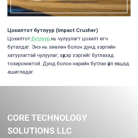
Цохилтот бутлуур (Impact Crusher)
Цохилтот
бутлуур
нь чулуулагт цохилт өгч
буталдаг. Энэ нь зөөлөн болон дунд зэргийн
хатуулагтай чулуулаг, хүдэр зэргийг бутлахад
тохиромжтой. Дунд болон нарийн бутлах үйл явцад
ашигладаг.
CORE TECHNOLOGY
SOLUTIONS LLC