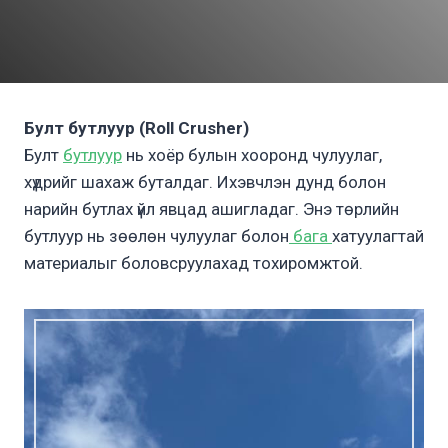
Булт бутлуур (Roll Crusher)
Булт
бутлуур
нь хоёр булын хооронд чулуулаг,
хүдрийг шахаж буталдаг. Ихэвчлэн дунд болон
нарийн бутлах үйл явцад ашигладаг. Энэ төрлийн
бутлуур нь зөөлөн чулуулаг болон
бага
хатуулагтай
материалыг боловсруулахад тохиромжтой.