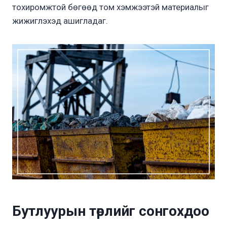
тохиромжтой бөгөөд том хэмжээтэй материалыг
жижиглэхэд ашигладаг.
Бутлуурын төрлийг сонгохдоо