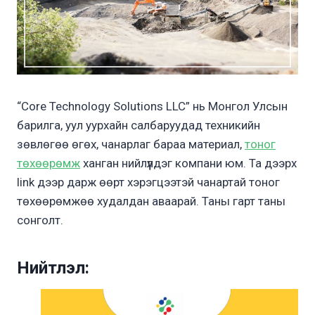
“Core Technology Solutions LLC” нь Монгол Улсын
барилга, уул уурхайн салбаруудад техникийн
зөвлөгөө өгөх, чанарлаг бараа материал,
тоног
төхөөрөмж
ханган нийлүүлдэг компани юм. Та дээрх
link дээр дарж өөрт хэрэгцээтэй чанартай тоног
төхөөрөмжөө худалдан аваарай. Таны гарт таны
сонголт.
Нийтлэл: