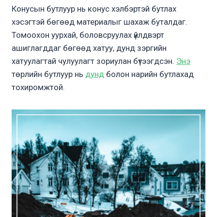
Конусын бутлуур нь конус хэлбэртэй бутлах
хэсэгтэй бөгөөд материалыг шахаж буталдаг.
Томоохон уурхай, боловсруулах үйлдвэрт
ашиглагддаг бөгөөд хатуу, дунд зэргийн
хатуулагтай чулуулагт зориулан бүтээгдсэн.
Энэ
төрлийн бутлуур нь
дунд
болон нарийн бутлахад
тохиромжтой.