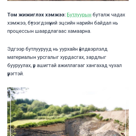
Том жижиглэх хэмжээ:
Бутлуурын
буталж чадах
хэмжээ, бүтээгдэхүүний эцсийн нарийн байдал нь
процессын шаардлагаас хамаарна.
Эдгээр бутлуурууд нь уурхайн үйлдвэрлэлд
материалын урсгалыг хурдасгах, зардлыг
бууруулах, үр ашигтай ажиллагааг хангахад чухал
үүрэгтэй.