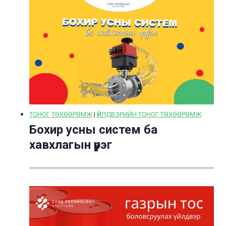
ТОНОГ ТӨХӨӨРӨМЖ
|
ҮЙЛДВЭРИЙН ТОНОГ ТӨХӨӨРӨМЖ
Бохир усны систем ба
хавхлагын үүрэг