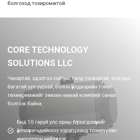
болгоход тохиромжтой.
CORE TECHNOLOGY
SOLUTIONS LLC
Чанартай, эдэлгээ сайтай, галд тэсвэртэй, элэгдэл
багатай уул уурхай, болон үйлдвэрийн тоног
төхөөрөмжийг зөвхөн манай компани санал
болгож байна.
Бид 10 гаруй улс орны бүтээгдэхүүнийг
үйлчлүүлэгчдийнхээ хэрэгцээнд тохируулан
импортлон нийлүүлдэг.