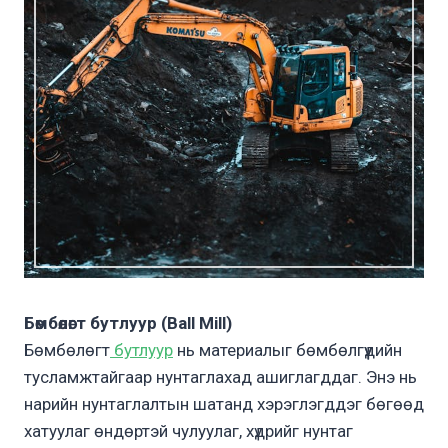
Бөмбөлөгт бутлуур (Ball Mill)
Бөмбөлөгт
бутлуур
нь материалыг бөмбөлгүүдийн
тусламжтайгаар нунтаглахад ашиглагддаг. Энэ нь
нарийн нунтаглалтын шатанд хэрэглэгддэг бөгөөд
хатуулаг өндөртэй чулуулаг, хүдрийг нунтаг