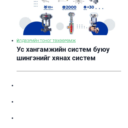
ҮЙЛДВЭРИЙН ТОНОГ ТӨХӨӨРӨМЖ
Ус хангамжийн систем буюу
шингэнийг хянах систем