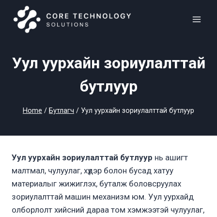
Skip
to
content
Уул уурхайн зориулалттай
бутлуур
Home
/
Бутлагч
/
Уул уурхайн зориулалттай бутлуур
Уул уурхайн зориулалттай бутлуур
нь ашигт
малтмал, чулуулаг, хүдэр болон бусад хатуу
материалыг жижиглэх, буталж боловсруулах
зориулалттай машин механизм юм. Уул уурхайд
олборлолт хийсний дараа том хэмжээтэй чулуулаг,