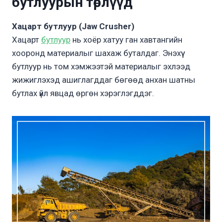
бутлуур
ын төрлүүд
Хацарт бутлуур (Jaw Crusher)
Хацарт
бутлуур
нь хоёр хатуу ган хавтангийн
хооронд материалыг шахаж буталдаг. Энэхүү
бутлуур нь том хэмжээтэй материалыг эхлээд
жижиглэхэд ашиглагддаг бөгөөд анхан шатны
бутлах үйл явцад өргөн хэрэглэгддэг.