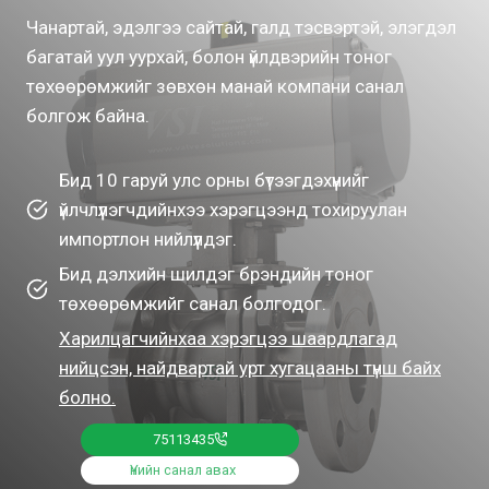
Чанартай, эдэлгээ сайтай, галд тэсвэртэй, элэгдэл
багатай уул уурхай, болон үйлдвэрийн тоног
төхөөрөмжийг зөвхөн манай компани санал
болгож байна.
Бид 10 гаруй улс орны бүтээгдэхүүнийг
үйлчлүүлэгчдийнхээ хэрэгцээнд тохируулан
импортлон нийлүүлдэг.
Бид дэлхийн шилдэг брэндийн тоног
төхөөрөмжийг санал болгодог.
Харилцагчийнхаа хэрэгцээ шаардлагад
нийцсэн, найдвартай урт хугацааны түнш байх
болно.
75113435
Үнийн санал авах