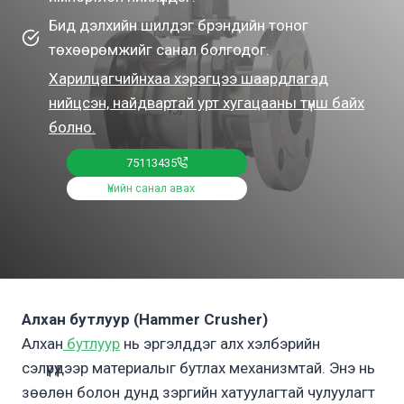
Бид дэлхийн шилдэг брэндийн тоног
төхөөрөмжийг санал болгодог.
Харилцагчийнхаа хэрэгцээ шаардлагад
нийцсэн, найдвартай урт хугацааны түнш байх
болно.
75113435
Үнийн санал авах
Алхан бутлуур (Hammer Crusher)
Алхан
бутлуур
нь эргэлддэг алх хэлбэрийн
сэлүүрүүдээр материалыг бутлах механизмтай. Энэ нь
зөөлөн болон дунд зэргийн хатуулагтай чулуулагт