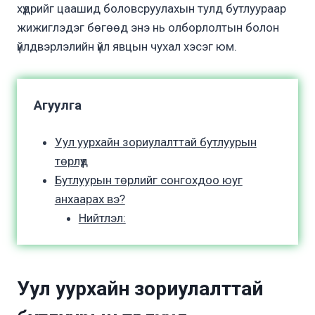
хүдрийг цаашид боловсруулахын тулд бутлуураар
жижиглэдэг бөгөөд энэ нь олборлолтын болон
үйлдвэрлэлийн үйл явцын чухал хэсэг юм.
Агуулга
Уул уурхайн зориулалттай бутлуурын
төрлүүд
Бутлуурын төрлийг сонгохдоо юуг
анхаарах вэ?
Нийтлэл:
Уул уурхайн зориулалттай