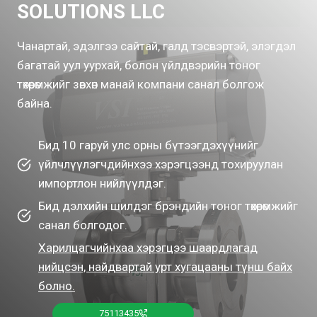
SOLUTIONS LLC
Чанартай, эдэлгээ сайтай, галд тэсвэртэй, элэгдэл
багатай уул уурхай, болон үйлдвэрийн тоног
төхөөрөмжийг зөвхөн манай компани санал болгож
байна.
Бид 10 гаруй улс орны бүтээгдэхүүнийг
үйлчлүүлэгчдийнхээ хэрэгцээнд тохируулан
импортлон нийлүүлдэг.
Бид дэлхийн шилдэг брэндийн тоног төхөөрөмжийг
санал болгодог.
Харилцагчийнхаа хэрэгцээ шаардлагад
нийцсэн, найдвартай урт хугацааны түнш байх
болно.
75113435