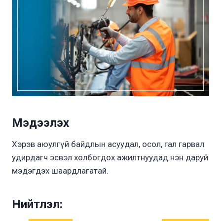
Мэдээлэх
Хэрэв аюулгүй байдлын асуудал, осол, гал гарвал
удирдагч эсвэл холбогдох ажилтнуудад нэн даруй
мэдэгдэх шаардлагатай.
Нийтлэл: