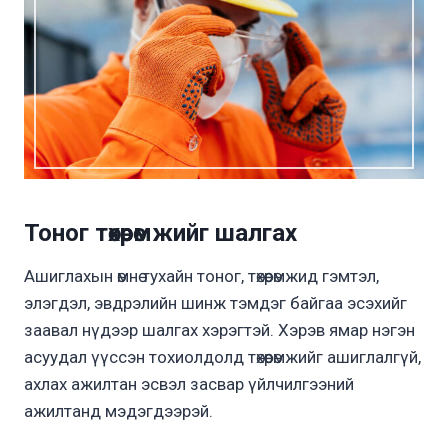
Тоног төхөөрөмжийг шалгах
Ашиглахын өмнө тухайн тоног, төхөөрөмжид гэмтэл,
элэгдэл, эвдрэлийн шинж тэмдэг байгаа эсэхийг
заавал нүдээр шалгах хэрэгтэй. Хэрэв ямар нэгэн
асуудал үүссэн тохиолдолд төхөөрөмжийг ашиглалгүй,
ахлах ажилтан эсвэл засвар үйлчилгээний
ажилтанд мэдэгдээрэй.