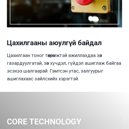
Цахилгааны аюулгүй байдал
Цахилгаан тоног төхөөрөмжтэй ажиллахдаа зөв
газардуулгатай, зөв ​​хүчдэл, гүйдэл ашиглаж байгаа
эсэхээ шалгаарай. Гэмтсэн утас, залгуурыг
ашиглахаас зайлсхийх хэрэгтэй.
CORE TECHNOLOGY