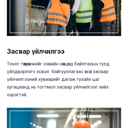
Засвар үйлчилгээ
Тоног төхөөрөмжийг хэвийн нөхцөлд байлгахын тулд
үйлдвэрлэгч эсвэл байгууллагаас өгсөн засвар
үйлчилгээний хуваарийг дагаж тухайн цаг
хугацаанд нь тогтмол засвар үйлчилгээг хийх
хэрэгтэй.