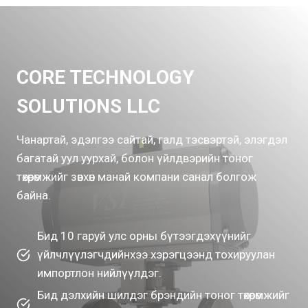
CORE TECHNOLOGY
SOLUTIONS LLC
Чанартай, эдэлгээ сайтай, галд тэсвэртэй, элэгдэл
багатай уул уурхай, болон үйлдвэрийн тоног
төхөөрөмжийг зөвхөн манай компани санал болгож
байна.
Бид 10 гаруй улс орны бүтээгдэхүүнийг
үйлчлүүлэгчдийнхээ хэрэгцээнд тохируулан
импортлон нийлүүлдэг.
Бид дэлхийн шилдэг брэндийн тоног төхөөрөмжийг