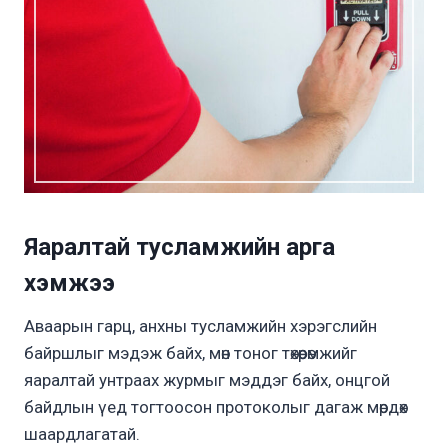
Яаралтай тусламжийн арга
хэмжээ
Аваарын гарц, анхны тусламжийн хэрэгслийн
байршлыг мэдэж байх, мөн тоног төхөөрөмжийг
яаралтай унтраах журмыг мэддэг байх, онцгой
байдлын үед тогтоосон протоколыг дагаж мөрдөх
шаардлагатай.