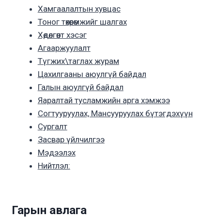
Хамгаалалтын хувцас
Тоног төхөөрөмжийг шалгах
Хөдөлгөөнт хэсэг
Агааржуулалт
Түгжих\таглах журам
Цахилгааны аюулгүй байдал
Галын аюулгүй байдал
Яаралтай тусламжийн арга хэмжээ
Согтууруулах, Мансууруулах бүтэгдэхүүн
Сургалт
Засвар үйлчилгээ
Мэдээлэх
Нийтлэл:
Гарын авлага