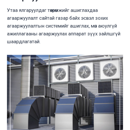
Утаа ялгаруулдаг төхөөрөмжийг ашиглахдаа
агааржуулалт сайтай газар байх эсвэл зохих
агааржуулалтын системийг ашиглах, мөн аюулгүй
ажиллагааны агааржуулах аппарат зүүх зайлшгүй
шаардлагатай.