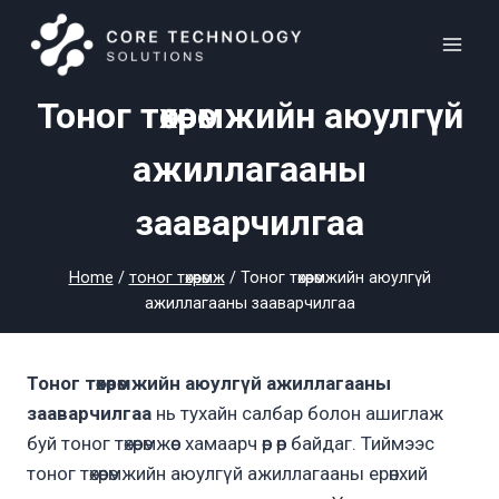
Skip
to
content
Тоног төхөөрөмжийн аюулгүй
ажиллагааны
зааварчилгаа
Home
/
тоног төхөөрөмж
/
Тоног төхөөрөмжийн аюулгүй
ажиллагааны зааварчилгаа
Тоног төхөөрөмжийн аюулгүй ажиллагааны
зааварчилгаа
нь тухайн салбар болон ашиглаж
буй тоног төхөөрөмжөөс хамаарч өөр өөр байдаг. Тиймээс
тоног төхөөрөмжийн аюулгүй ажиллагааны ерөнхий