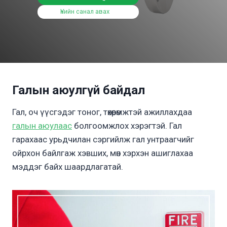
Үнийн санал авах
Галын аюулгүй байдал
Гал, оч үүсгэдэг тоног, төхөөрөмжтэй ажиллахдаа
галын аюулаас
болгоомжлох хэрэгтэй. Гал
гарахаас урьдчилан сэргийлж гал унтраагчийг
ойрхон байлгаж хэвших, мөн хэрхэн ашиглахаа
мэддэг байх шаардлагатай.