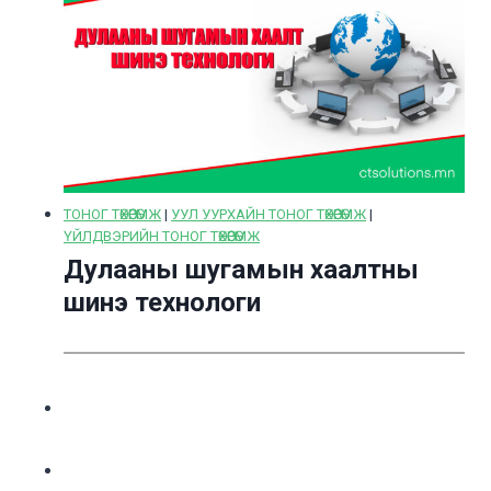
ТОНОГ ТӨХӨӨРӨМЖ
|
УУЛ УУРХАЙН ТОНОГ ТӨХӨӨРӨМЖ
|
ҮЙЛДВЭРИЙН ТОНОГ ТӨХӨӨРӨМЖ
Дулааны шугамын хаалтны
шинэ технологи