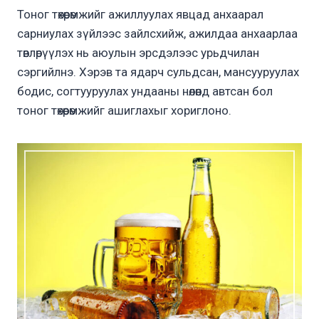
Тоног төхөөрөмжийг ажиллуулах явцад анхаарал
сарниулах зүйлээс зайлсхийж, ажилдаа анхаарлаа
төвлөрүүлэх нь аюулын эрсдэлээс урьдчилан
сэргийлнэ. Хэрэв та ядарч сульдсан, мансууруулах
бодис, согтууруулах ундааны нөлөөнд автсан бол
тоног төхөөрөмжийг ашиглахыг хориглоно.