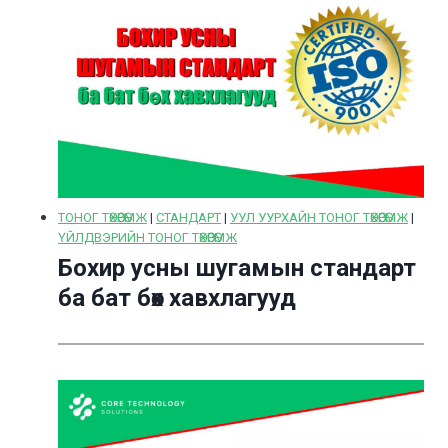
ТОНОГ ТӨХӨӨРӨМЖ
|
СТАНДАРТ
|
УУЛ УУРХАЙН ТОНОГ ТӨХӨӨРӨМЖ
|
ҮЙЛДВЭРИЙН ТОНОГ ТӨХӨӨРӨМЖ
Бохир усны шугамын стандарт
ба бат бөх хавхлагууд