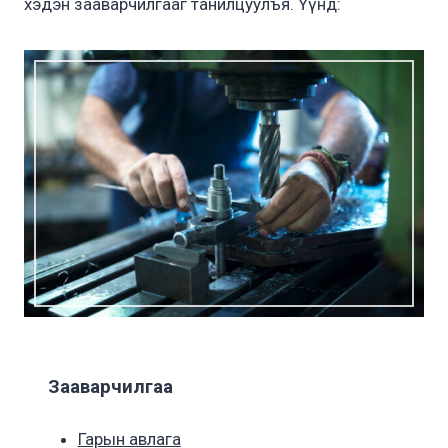
хэдэн зааварчилгааг танилцуулъя. Үүнд:
Зааварчилгаа
Гарын авлага