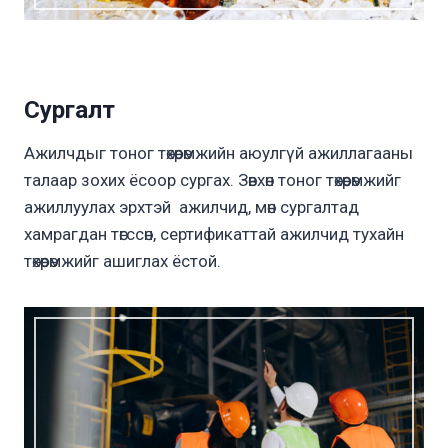
Сургалт
Ажилчдыг тоног төхөөрөмжийн аюулгүй ажиллагааны
талаар зохих ёсоор сургах. Зөвхөн тоног төхөөрөмжийг
ажиллуулах эрхтэй ажилчид, мөн сургалтад
хамрагдан төгссөн, сертификаттай ажилчид тухайн
төхөөрөмжийг ашиглах ёстой.