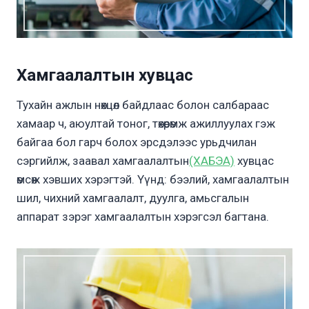
Хамгаалалтын хувцас
Тухайн ажлын нөхцөл байдлаас болон салбараас
хамаар ч, аюултай тоног, төхөөрөмж ажиллуулах гэж
байгаа бол гарч болох эрсдэлээс урьдчилан
сэргийлж, заавал хамгаалалтын
(ХАБЭА)
хувцас
өмсөж хэвших хэрэгтэй. Үүнд: бээлий, хамгаалалтын
шил, чихний хамгаалалт, дуулга, амьсгалын
аппарат зэрэг хамгаалалтын хэрэгсэл багтана.