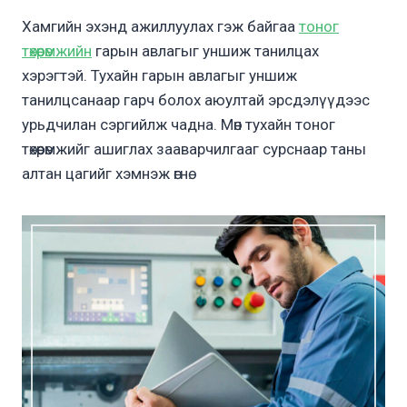
Хамгийн эхэнд ажиллуулах гэж байгаа
тоног
төхөөрөмжийн
гарын авлагыг уншиж танилцах
хэрэгтэй. Тухайн гарын авлагыг уншиж
танилцсанаар гарч болох аюултай эрсдэлүүдээс
урьдчилан сэргийлж чадна. Мөн тухайн тоног
төхөөрөмжийг ашиглах зааварчилгааг сурснаар таны
алтан цагийг хэмнэж өгнө.