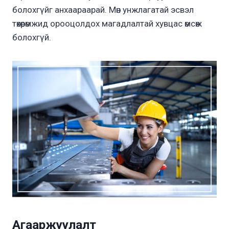
болохгүйг анхаараарай. Мөн унжлагатай эсвэл
төхөөрөмжид орооцолдох магадлалтай хувцас өмсөж
болохгүй.
Агааржуулалт