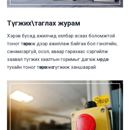
Түгжих\таглах журам
Хэрэв бусад ажилчид хялбар асаах боломжтой
тоног төхөөрөмж дээр ажиллаж байгаа бол гэнэтийн,
санамсаргүй, осол, аваар гарахаас сэргийлж
заавал түгжих хаалтын горимыг дагаж мөрдөн
тухайн тоног төхөөрөмжөө түгжиж заншаарай.