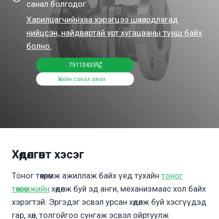
санал болгодог.
Харилцагчийнхаа хэрэгцээ шаардлагад
нийцсэн, найдвартай урт хугацааны түнш байх
болно.
75113435
Үнийн санал авах
Хөдөлгөөнт хэсэг
Тоног төхөөрөмж ажиллаж байх үед тухайн
тоног
төхөөрөмжийн
хөдөлж буй эд анги, механизмаас хол байх
хэрэгтэй. Эргэдэг эсвэл урсан хөдөлж буй хэсгүүдэд
гар, хөл, толгойгоо сунгаж эсвэл ойртуулж