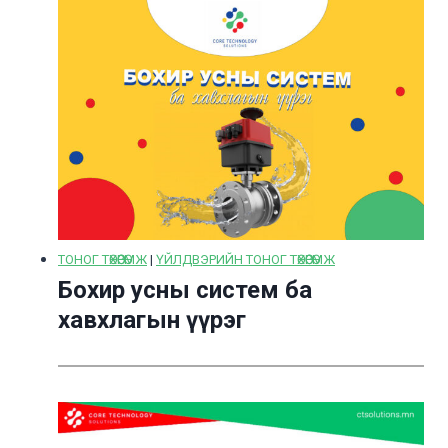
ТОНОГ ТӨХӨӨРӨМЖ
|
ҮЙЛДВЭРИЙН ТОНОГ ТӨХӨӨРӨМЖ
Бохир усны систем ба
хавхлагын үүрэг