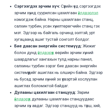
Сэргээгдэх эрчим хүч:
Сүүлийн үед сэргээгдэх
эрчим хүчид суурилсан цахилгаан
үйлдвэрлэл
нэмэгдэж байна. Нарны цахилгаан станц,
салхин турбин, усан хүчилтөрөгчийн станц гэх
мэт. Эдгээр нь байгаль орчинд ээлтэй, урт
хугацаанд ашиг тустай сонголт болдог.
Бие даасан энергийн системүүд:
Жижиг
болон дунд
үйлдвэрүүд
өөрийн эрчим хүчний
шаардлагыг хангахын тулд нарны панел,
салхины турбин зэрэг бие даасан энергийн
системүүдийг ашиглах нь олширч байна. Эдгээр
нь бусад эрчим хүчний эх үүсвэртэй хослуулан
ашиглах боломжтой байдаг.
Дулааны цахилгаан станцууд:
Зарим
үйлдвэрүүд
дулааны цахилгаан станцуудаас
эрчим хүч авдаг. Эдгээр станцууд нь түлш, хий,