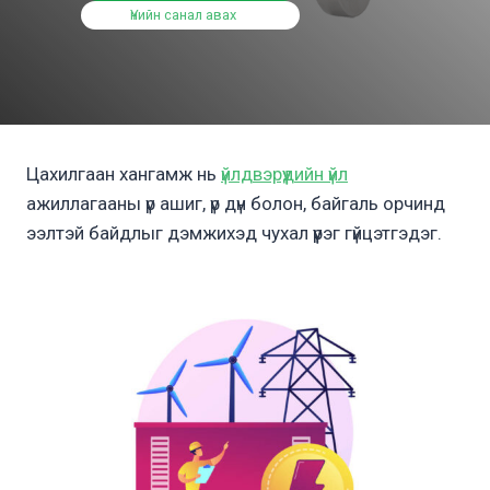
Үнийн санал авах
Цахилгаан хангамж нь
үйлдвэрүүдийн үйл
ажиллагааны үр ашиг, үр дүн болон, байгаль орчинд
ээлтэй байдлыг дэмжихэд чухал үүрэг гүйцэтгэдэг.