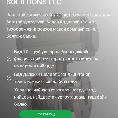
SOLUTIONS LLC
Чанартай, эдэлгээ сайтай, галд тэсвэртэй, элэгдэл
багатай уул уурхай, болон үйлдвэрийн тоног
төхөөрөмжийг зөвхөн манай компани санал
болгож байна.
Бид 10 гаруй улс орны бүтээгдэхүүнийг
үйлчлүүлэгчдийнхээ хэрэгцээнд тохируулан
импортлон нийлүүлдэг.
Бид дэлхийн шилдэг брэндийн тоног
төхөөрөмжийг санал болгодог.
Харилцагчийнхаа хэрэгцээ шаардлагад
нийцсэн, найдвартай урт хугацааны түнш байх
болно.
75113435