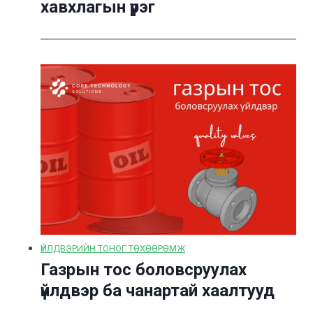
хавхлагын үүрэг
ҮЙЛДВЭРИЙН ТОНОГ ТӨХӨӨРӨМЖ
Газрын тос боловсруулах
үйлдвэр ба чанартай хаалтууд