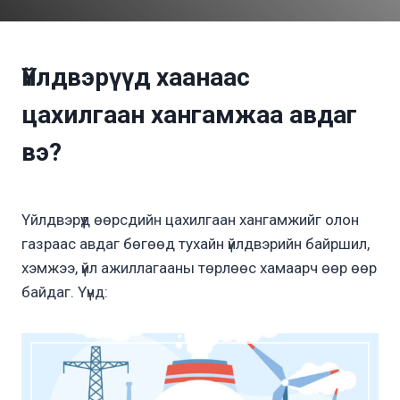
Үйлдвэрүүд хаанаас
цахилгаан хангамжаа авдаг
вэ?
Үйлдвэрүүд өөрсдийн цахилгаан хангамжийг олон
газраас авдаг бөгөөд тухайн үйлдвэрийн байршил,
хэмжээ, үйл ажиллагааны төрлөөс хамаарч өөр өөр
байдаг. Үүнд: