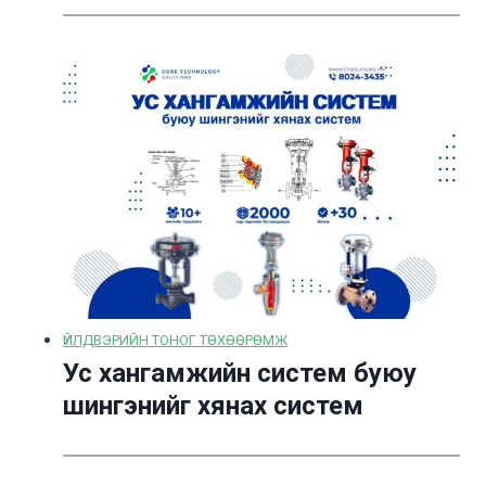
ҮЙЛДВЭРИЙН ТОНОГ ТӨХӨӨРӨМЖ
Ус хангамжийн систем буюу
шингэнийг хянах систем