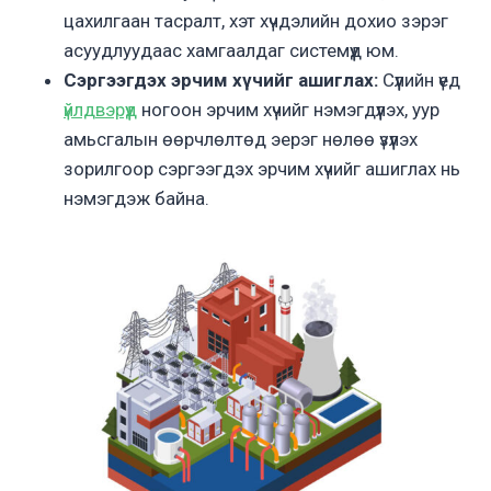
цахилгаан тасралт, хэт хүчдэлийн дохио зэрэг
асуудлуудаас хамгаалдаг системүүд юм.
Сэргээгдэх эрчим хүчийг ашиглах:
Сүүлийн үед
үйлдвэрүүд
ногоон эрчим хүчийг нэмэгдүүлэх, уур
амьсгалын өөрчлөлтөд эерэг нөлөө үзүүлэх
зорилгоор сэргээгдэх эрчим хүчийг ашиглах нь
нэмэгдэж байна.