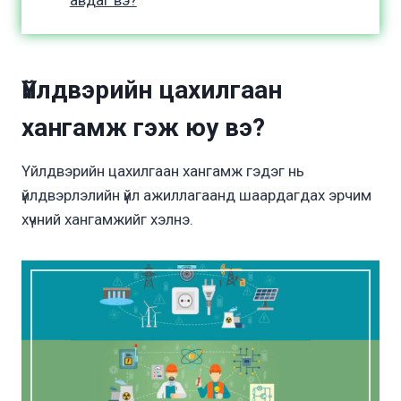
авдаг вэ?
Үйлдвэрийн цахилгаан
хангамж гэж юу вэ?
Үйлдвэрийн цахилгаан хангамж гэдэг нь
үйлдвэрлэлийн үйл ажиллагаанд шаардагдах эрчим
хүчний хангамжийг хэлнэ.