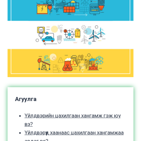
Агуулга
Үйлдвэрийн цахилгаан хангамж гэж юу
вэ?
Үйлдвэрүүд хаанаас цахилгаан хангамжаа