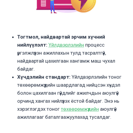
Тогтмол, найдвартай эрчим хүчний
нийлүүлэлт:
Үйлдвэрлэлийн
процесс
үргэлжлүүлэн ажиллахын тулд тасралтгүй,
найдвартай цахилгаан хангамж маш чухал
байдаг.
Хүчдэлийн стандарт:
Үйлдвэрлэлийн тоног
төхөөрөмжүүдийн шаардлагад нийцсэн хүчдэл
болон цахилгаан гүйдлийг ажилчдын аюулгүй
орчинд хангах нийлүүлэх ёстой байдаг. Энэ нь
хэрэглэгдэх тоног
төхөөрөмжүүдийн
аюулгүй
ажиллагааг баталгаажуулахад тусалдаг.