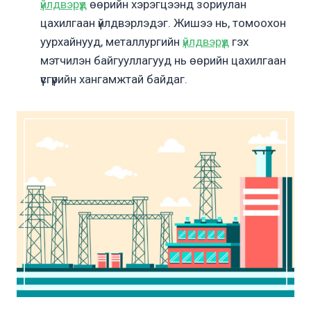
үйлдвэрүүд
өөрийн хэрэгцээнд зориулан
цахилгаан үйлдвэрлэдэг. Жишээ нь, томоохон
уурхайнууд, металлургийн
үйлдвэрүүд
гэх
мэтчилэн байгууллагууд нь өөрийн цахилгаан
үүсгүүрийн хангамжтай байдаг.