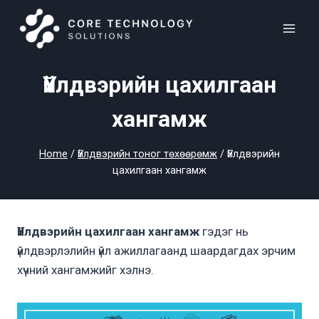
Skip
to
content
Үйлдвэрийн цахилгаан
хангамж
Home
/
Үйлдвэрийн тоног төхөөрөмж
/
Үйлдвэрийн
цахилгаан хангамж
Үйлдвэрийн цахилгаан хангамж
гэдэг нь
үйлдвэрлэлийн үйл ажиллагаанд шаардагдах эрчим
хүчний хангамжийг хэлнэ.