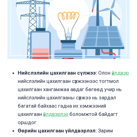
Нийслэлийн цахилгаан сүлжээ:
Олон
үйлдвэр
нийслэлийн цахилгаан сүлжээнээс тогтмол
цахилгаан хангамжаа авдаг бөгөөд учир нь
нийслэлийн цахилгааны сүлжээ нь зардал
багатай байхаас гадна их хэмжээний
цахилгаан
үйлдвэрлэх
боломжтой байдагт
оршдог.
Өөрийн цахилгаан үйлдвэрлэл:
Зарим