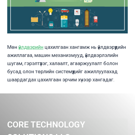
Мөн
үйлдвэрийн
цахилгаан хангамж нь үйлдвэрүүдийн
ажиллагаа, машин механизмууд, үйлдвэрлэлийн
шугам, гэрэлтүүлэг, халаалт, агааржуулалт болон
бусад олон төрлийн системүүдийг ажиллуулахад
шаардагдах цахилгаан эрчим хүчээр хангадаг.
CORE TECHNOLOGY