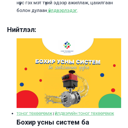
нүүрс гэх мэт түүхий эдээр ажиллаж, цахилгаан
болон дулаан
үйлдвэрлэдэг
.
Нийтлэл:
ТОНОГ ТӨХӨӨРӨМЖ
|
ҮЙЛДВЭРИЙН ТОНОГ ТӨХӨӨРӨМЖ
Бохир усны систем ба