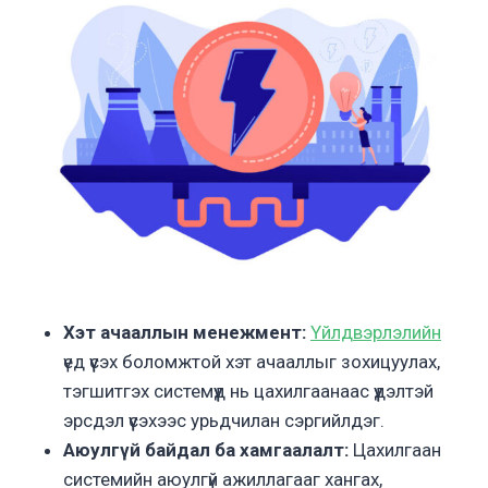
Хэт ачааллын менежмент:
Үйлдвэрлэлийн
үед үүсэх боломжтой хэт ачааллыг зохицуулах,
тэгшитгэх системүүд нь цахилгаанаас үүдэлтэй
эрсдэл үүсэхээс урьдчилан сэргийлдэг.
Аюулгүй байдал ба хамгаалалт:
Цахилгаан
системийн аюулгүй ажиллагааг хангах,