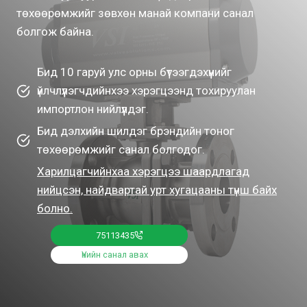
төхөөрөмжийг зөвхөн манай компани санал
болгож байна.
Бид 10 гаруй улс орны бүтээгдэхүүнийг
үйлчлүүлэгчдийнхээ хэрэгцээнд тохируулан
импортлон нийлүүлдэг.
Бид дэлхийн шилдэг брэндийн тоног
төхөөрөмжийг санал болгодог.
Харилцагчийнхаа хэрэгцээ шаардлагад
нийцсэн, найдвартай урт хугацааны түнш байх
болно.
75113435
Үнийн санал авах