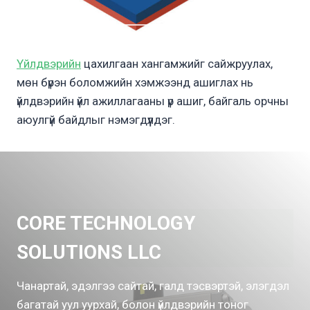
Үйлдвэрийн
цахилгаан хангамжийг сайжруулах,
мөн бүрэн боломжийн хэмжээнд ашиглах нь
үйлдвэрийн үйл ажиллагааны үр ашиг, байгаль орчны
аюулгүй байдлыг нэмэгдүүлдэг.
CORE TECHNOLOGY
SOLUTIONS LLC
Чанартай, эдэлгээ сайтай, галд тэсвэртэй, элэгдэл
багатай уул уурхай, болон үйлдвэрийн тоног