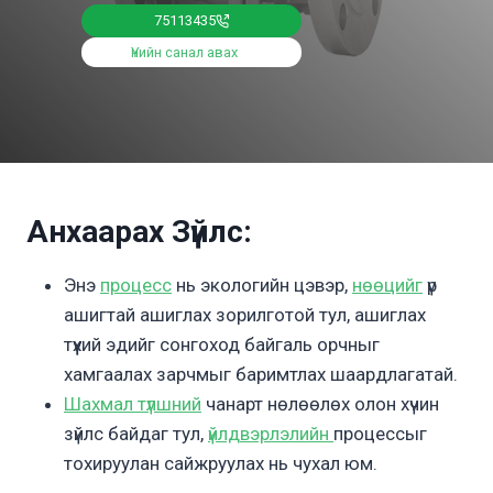
75113435
Үнийн санал авах
Анхаарах Зүйлс:
Энэ
процесс
нь экологийн цэвэр,
нөөцийг
үр
ашигтай ашиглах зорилготой тул, ашиглах
түүхий эдийг сонгоход байгаль орчныг
хамгаалах зарчмыг баримтлах шаардлагатай.
Шахмал түлшний
чанарт нөлөөлөх олон хүчин
зүйлс байдаг тул,
үйлдвэрлэлийн
процессыг
тохируулан сайжруулах нь чухал юм.