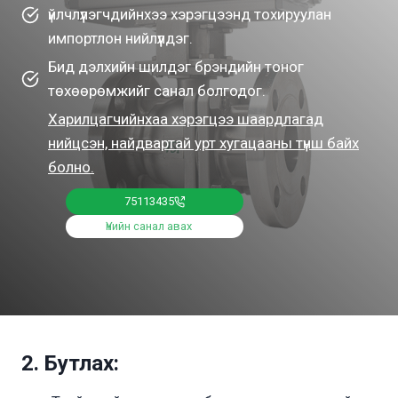
үйлчлүүлэгчдийнхээ хэрэгцээнд тохируулан
импортлон нийлүүлдэг.
Бид дэлхийн шилдэг брэндийн тоног
төхөөрөмжийг санал болгодог.
Харилцагчийнхаа хэрэгцээ шаардлагад
нийцсэн, найдвартай урт хугацааны түнш байх
болно.
75113435
Үнийн санал авах
2. Бутлах: