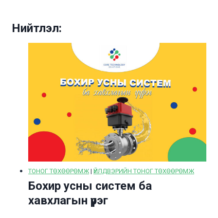
Нийтлэл:
ТОНОГ ТӨХӨӨРӨМЖ
|
ҮЙЛДВЭРИЙН ТОНОГ ТӨХӨӨРӨМЖ
Бохир усны систем ба
хавхлагын үүрэг