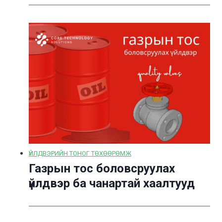
ҮЙЛДВЭРИЙН ТОНОГ ТӨХӨӨРӨМЖ
Газрын тос боловсруулах
үйлдвэр ба чанартай хаалтууд