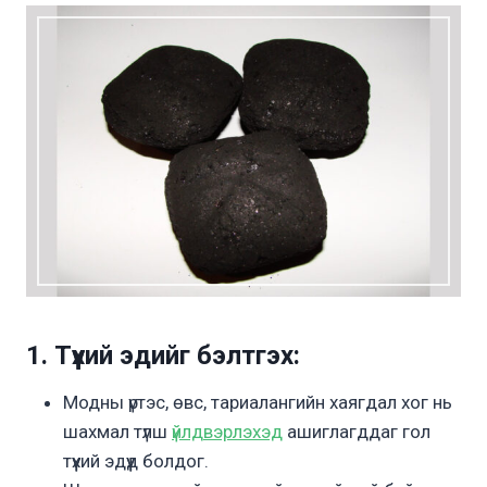
1. Түүхий эдийг бэлтгэх:
Модны үртэс, өвс, тариалангийн хаягдал хог нь
шахмал түлш
үйлдвэрлэхэд
ашиглагддаг гол
түүхий эдүүд болдог.