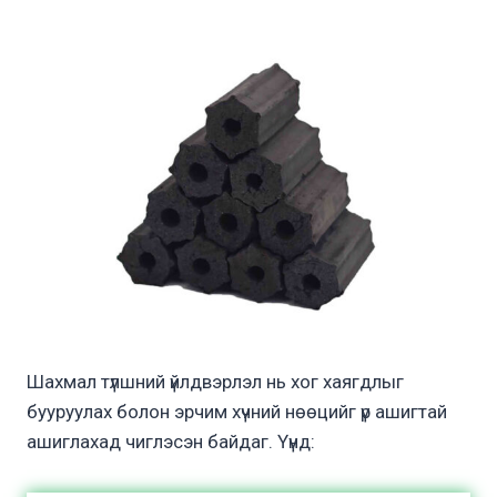
Шахмал түлшний үйлдвэрлэл нь хог хаягдлыг
бууруулах болон эрчим хүчний нөөцийг үр ашигтай
ашиглахад чиглэсэн байдаг. Үүнд: