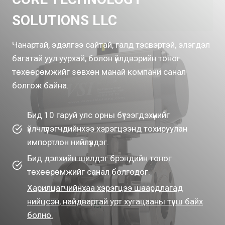
SOLUTIONS LLC
Чанартай, эдэлгээ сайтай, галд тэсвэртэй, элэгдэл
багатай уул уурхай, болон үйлдвэрийн тоног
төхөөрөмжийг зөвхөн манай компани санал
болгож байна.
Бид 10 гаруй улс орны бүтээгдэхүүнийг
үйлчлүүлэгчдийнхээ хэрэгцээнд тохируулан
импортлон нийлүүлдэг.
Бид дэлхийн шилдэг брэндийн тоног
төхөөрөмжийг санал болгодог.
Харилцагчийнхаа хэрэгцээ шаардлагад
нийцсэн, найдвартай урт хугацааны түнш байх
болно.