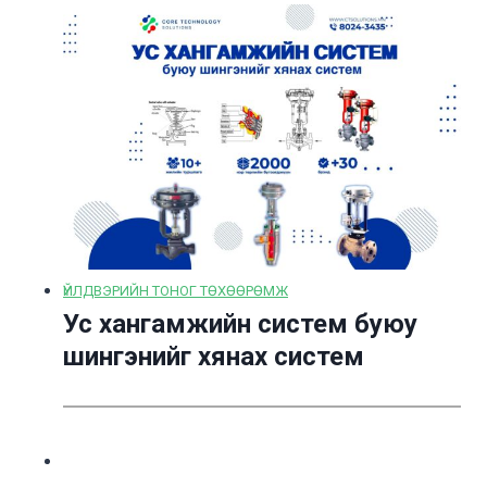
ҮЙЛДВЭРИЙН ТОНОГ ТӨХӨӨРӨМЖ
Ус хангамжийн систем буюу
шингэнийг хянах систем