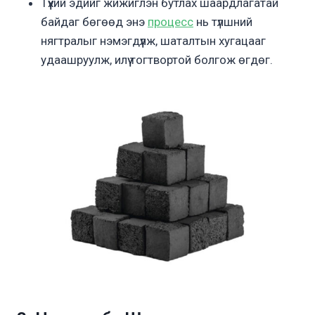
Түүхий эдийг жижиглэн бутлах шаардлагатай
байдаг бөгөөд энэ
процесс
нь түлшний
нягтралыг нэмэгдүүлж, шаталтын хугацааг
удаашруулж, илүү тогтвортой болгож өгдөг.