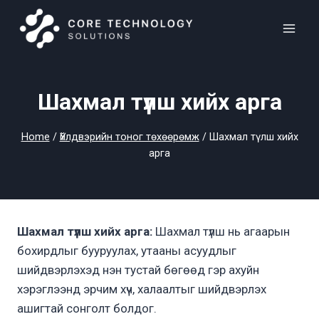
Skip
to
content
Шахмал түлш хийх арга
Home
/
Үйлдвэрийн тоног төхөөрөмж
/
Шахмал түлш хийх
арга
Шахмал түлш хийх арга:
Шахмал түлш нь агаарын
бохирдлыг бууруулах, утааны асуудлыг
шийдвэрлэхэд нэн тустай бөгөөд гэр ахуйн
хэрэглээнд эрчим хүч, халаалтыг шийдвэрлэх
ашигтай сонголт болдог.