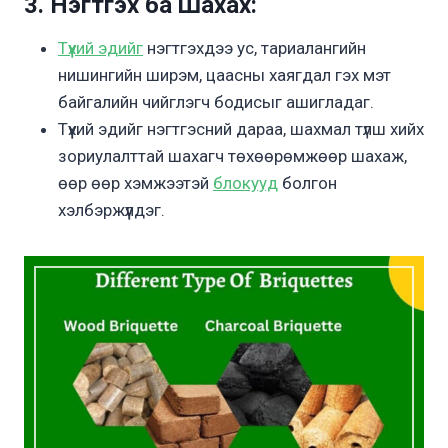
3. Нэгтгэх ба Шахах:
Түүхий эдийг
нэгтгэхдээ ус, тариалангийн
нишингийн ширэм, цаасны хаягдал гэх мэт
байгалийн чийглэгч бодисыг ашигладаг.
Түүхий эдийг нэгтгэсний дараа, шахмал түлш хийх
зориулалттай шахагч төхөөрөмжөөр шахаж,
өөр өөр хэмжээтэй
блокууд
болгон
хэлбэржүүлдэг.