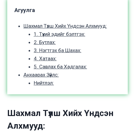
Агуулга
Шахмал Түлш Хийх Үндсэн Алхмууд:
1. Түүхий эдийг бэлтгэх:
2. Бутлах:
3. Нэгтгэх ба Шахах:
4. Хатаах:
5. Савлах ба Хадгалах:
Анхаарах Зүйлс:
Нийтлэл:
Шахмал Түлш Хийх Үндсэн
Алхмууд: