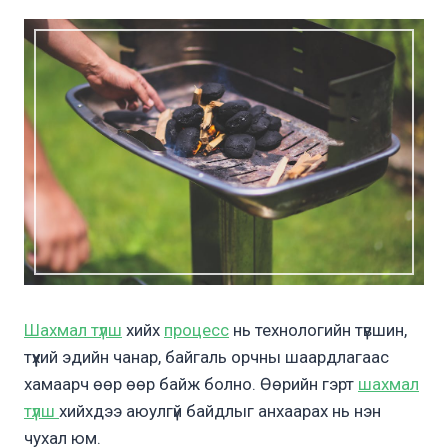
Шахмал түлш
хийх
процесс
нь технологийн түвшин,
түүхий эдийн чанар, байгаль орчны шаардлагаас
хамаарч өөр өөр байж болно. Өөрийн гэрт
шахмал
түлш
хийхдээ аюулгүй байдлыг анхаарах нь нэн
чухал юм.