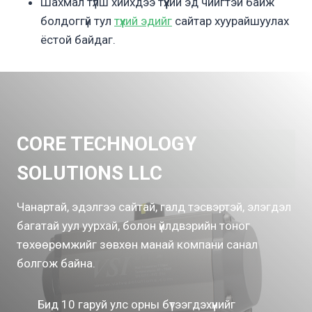
Шахмал түлш хийхдээ түүхий эд чийгтэй байж
болдоггүй тул
түүхий эдийг
сайтар хуурайшуулах
ёстой байдаг.
CORE TECHNOLOGY
SOLUTIONS LLC
Чанартай, эдэлгээ сайтай, галд тэсвэртэй, элэгдэл
багатай уул уурхай, болон үйлдвэрийн тоног
төхөөрөмжийг зөвхөн манай компани санал
болгож байна.
Бид 10 гаруй улс орны бүтээгдэхүүнийг