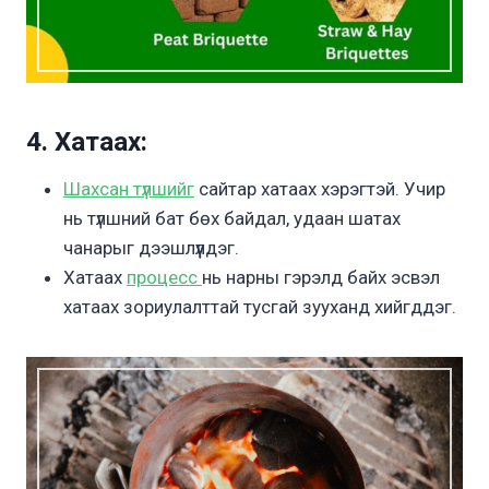
4. Хатаах:
Шахсан түлшийг
сайтар хатаах хэрэгтэй. Учир
нь түлшний бат бөх байдал, удаан шатах
чанарыг дээшлүүлдэг.
Хатаах
процесс
нь нарны гэрэлд байх эсвэл
хатаах зориулалттай тусгай зууханд хийгддэг.