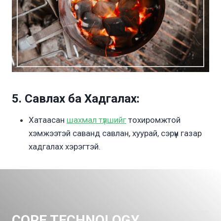
5. Савлах ба Хадгалах:
Хатаасан
шахмал түлшийг
тохиромжтой
хэмжээтэй саванд савлан, хуурай, сэрүүн газар
хадгалах хэрэгтэй.
CORE TECHNOLOGY