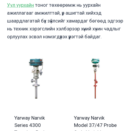
Уул уурхайн
тоног төхөөрөмж нь уурхайн
ажиллагааг амжилттай, үр ашигтай хийхэд
шаардлагатай бүх зүйлсийг хамардаг бөгөөд эдгээр
нь техник хэрэгслийн хэлбэрээр хүний хүчин чадлыг
орлуулах эсвэл нэмэгдүүлэх үүрэгтэй байдаг.
Yarway Narvik
Yarway Narvik
Series 4300
Model 37/47 Probe