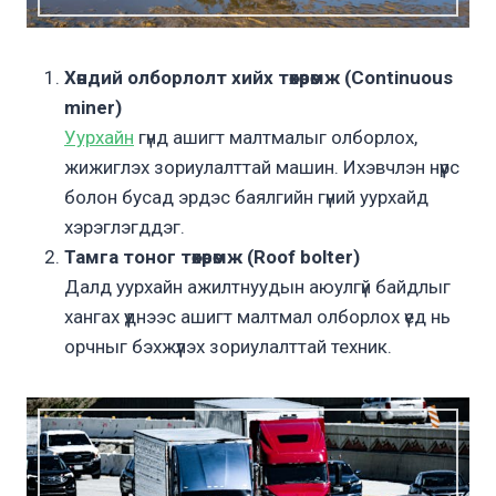
Хөндий олборлолт хийх төхөөрөмж (Continuous
miner)
Уурхайн
гүнд ашигт малтмалыг олборлох,
жижиглэх зориулалттай машин. Ихэвчлэн нүүрс
болон бусад эрдэс баялгийн гүний уурхайд
хэрэглэгддэг.
Тамга тоног төхөөрөмж (Roof bolter)
Далд уурхайн ажилтнуудын аюулгүй байдлыг
хангах үүднээс ашигт малтмал олборлох үед нь
орчныг бэхжүүлэх зориулалттай техник.