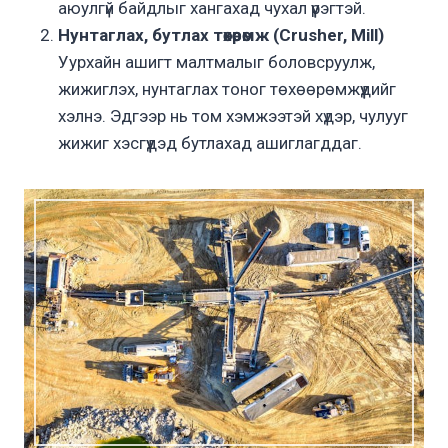
аюулгүй байдлыг хангахад чухал үүрэгтэй.
Нунтаглах, бутлах төхөөрөмж (Crusher, Mill)
Уурхайн ашигт малтмалыг боловсруулж,
жижиглэх, нунтаглах тоног төхөөрөмжүүдийг
хэлнэ. Эдгээр нь том хэмжээтэй хүдэр, чулууг
жижиг хэсгүүдэд бутлахад ашиглагддаг.