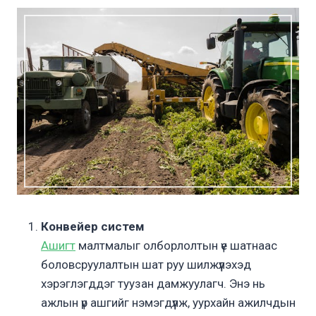
Конвейер систем
Ашигт
малтмалыг олборлолтын үе шатнаас
боловсруулалтын шат руу шилжүүлэхэд
хэрэглэгддэг туузан дамжуулагч. Энэ нь
ажлын үр ашгийг нэмэгдүүлж, уурхайн ажилчдын