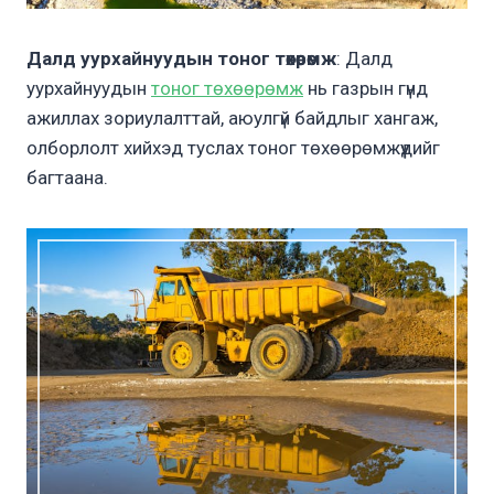
Далд уурхайнуудын тоног төхөөрөмж
: Далд
уурхайнуудын
тоног төхөөрөмж
нь газрын гүнд
ажиллах зориулалттай, аюулгүй байдлыг хангаж,
олборлолт хийхэд туслах тоног төхөөрөмжүүдийг
багтаана.