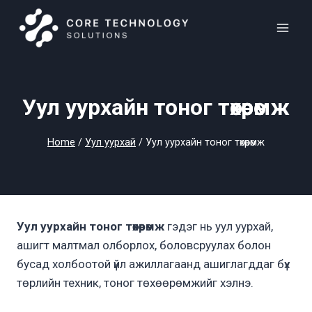
Skip
to
content
Уул уурхайн тоног төхөөрөмж
Home
/
Уул уурхай
/
Уул уурхайн тоног төхөөрөмж
Уул уурхайн тоног төхөөрөмж
гэдэг нь уул уурхай,
ашигт малтмал олборлох, боловсруулах болон
бусад холбоотой үйл ажиллагаанд ашиглагддаг бүх
төрлийн техник, тоног төхөөрөмжийг хэлнэ.