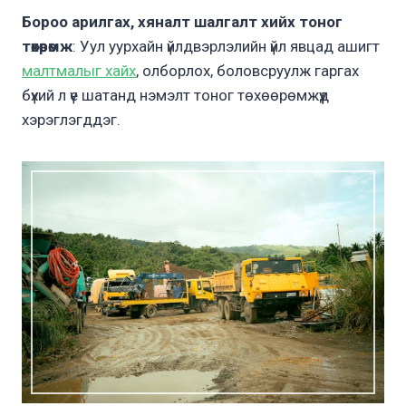
Бороо арилгах, хяналт шалгалт хийх тоног
төхөөрөмж
: Уул уурхайн үйлдвэрлэлийн үйл явцад ашигт
малтмалыг хайх
, олборлох, боловсруулж гаргах
бүхий л үе шатанд нэмэлт тоног төхөөрөмжүүд
хэрэглэгддэг.