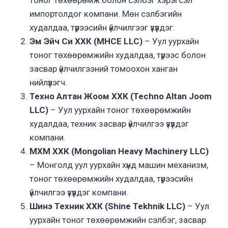
импортолдог компани. Мөн сэлбэгийн
худалдаа, түрээсийн үйлчилгээг үзүүлдэг.
Эм Эйч Си ХХК (MHCE LLC)
– Уул уурхайн
тоног төхөөрөмжийн худалдаа, түрээс болон
засвар үйлчилгээний томоохон ханган
нийлүүлэгч.
Техно Алтан Жоом ХХК (Techno Altan Joom
LLC)
– Уул уурхайн тоног төхөөрөмжийн
худалдаа, техник засвар үйлчилгээ үзүүлдэг
компани.
МХМ ХХК (Mongolian Heavy Machinery LLC)
– Монголд уул уурхайн хүнд машин механизм,
тоног төхөөрөмжийн худалдаа, түрээсийн
үйлчилгээ үзүүлдэг компани.
Шинэ Техник ХХК (Shine Tekhnik LLC)
– Уул
уурхайн тоног төхөөрөмжийн сэлбэг, засвар