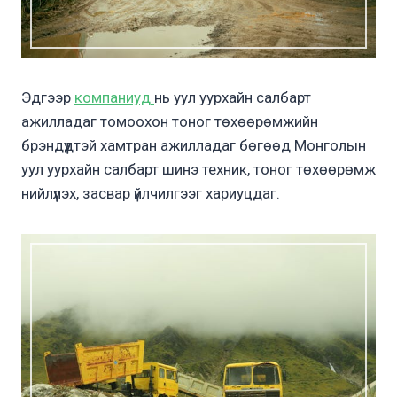
Эдгээр
компаниуд
нь уул уурхайн салбарт
ажилладаг томоохон тоног төхөөрөмжийн
брэндүүдтэй хамтран ажилладаг бөгөөд Монголын
уул уурхайн салбарт шинэ техник, тоног төхөөрөмж
нийлүүлэх, засвар үйлчилгээг хариуцдаг.