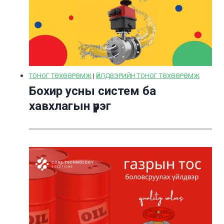
ТОНОГ ТӨХӨӨРӨМЖ
|
ҮЙЛДВЭРИЙН ТОНОГ ТӨХӨӨРӨМЖ
Бохир усны систем ба
хавхлагын үүрэг