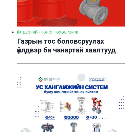
ҮЙЛДВЭРИЙН ТОНОГ ТӨХӨӨРӨМЖ
Газрын тос боловсруулах
үйлдвэр ба чанартай хаалтууд