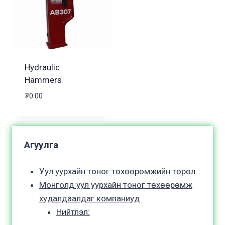
Hydraulic
Hammers
₮
0.00
Агуулга
Уул уурхайн тоног төхөөрөмжийн төрөл
Монголд уул уурхайн тоног төхөөрөмж
худалдаалдаг компаниуд
Нийтлэл: