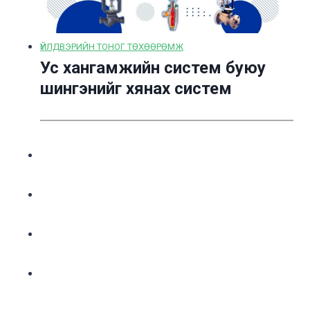
ҮЙЛДВЭРИЙН ТОНОГ ТӨХӨӨРӨМЖ
Ус хангамжийн систем буюу
шингэнийг хянах систем