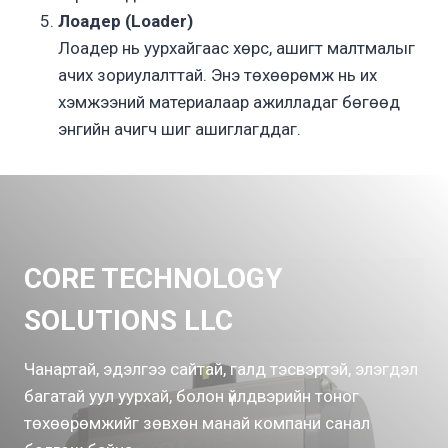
Лоадер (Loader)
Лоадер нь уурхайгаас хөрс, ашигт малтмалыг
ачих зориулалттай. Энэ төхөөрөмж нь их
хэмжээний материалаар ажилладаг бөгөөд
энгийн ачигч шиг ашиглагддаг.
CORE TECHNOLOGY
SOLUTIONS LLC
Чанартай, эдэлгээ сайтай, галд тэсвэртэй, элэгдэл
багатай уул уурхай, болон үйлдвэрийн тоног
төхөөрөмжийг зөвхөн манай компани санал