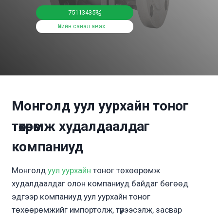
75113435
Үнийн санал авах
Монголд уул уурхайн тоног
төхөөрөмж худалдаалдаг
компаниуд
Монголд
уул уурхайн
тоног төхөөрөмж
худалдаалдаг олон компаниуд байдаг бөгөөд
эдгээр компаниуд уул уурхайн тоног
төхөөрөмжийг импортолж, түрээсэлж, засвар