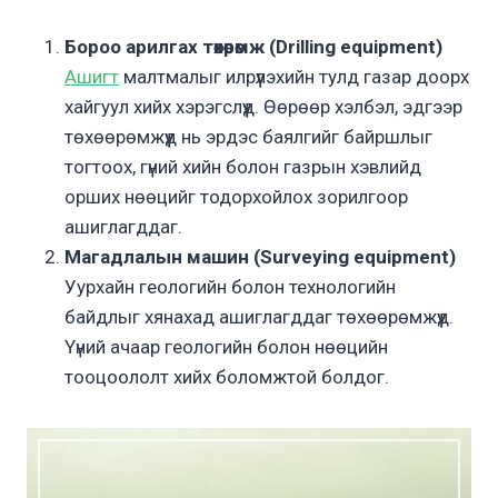
Бороо арилгах төхөөрөмж (Drilling equipment)
Ашигт
малтмалыг илрүүлэхийн тулд газар доорх
хайгуул хийх хэрэгслүүд. Өөрөөр хэлбэл, эдгээр
төхөөрөмжүүд нь эрдэс баялгийг байршлыг
тогтоох, гүний хийн болон газрын хэвлийд
орших нөөцийг тодорхойлох зорилгоор
ашиглагддаг.
Магадлалын машин (Surveying equipment)
Уурхайн геологийн болон технологийн
байдлыг хянахад ашиглагддаг төхөөрөмжүүд.
Үүний ачаар геологийн болон нөөцийн
тооцоололт хийх боломжтой болдог.