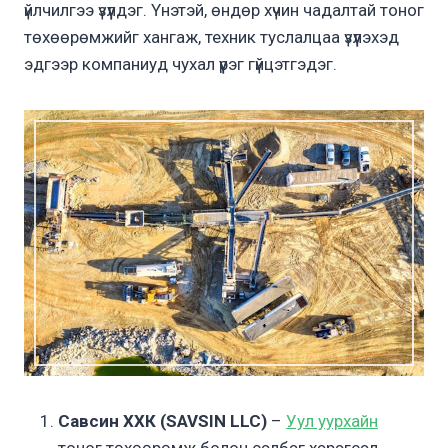
үйлчилгээ үзүүлдэг. Үнэтэй, өндөр хүчин чадалтай тоног
төхөөрөмжийг хангаж, техник туслалцаа үзүүлэхэд
эдгээр компаниуд чухал үүрэг гүйцэтгэдэг.
Савсин ХХК (SAVSIN LLC)
–
Уул уурхайн
тоног төхөөрөмж болон сэлбэг хэрэгсэл