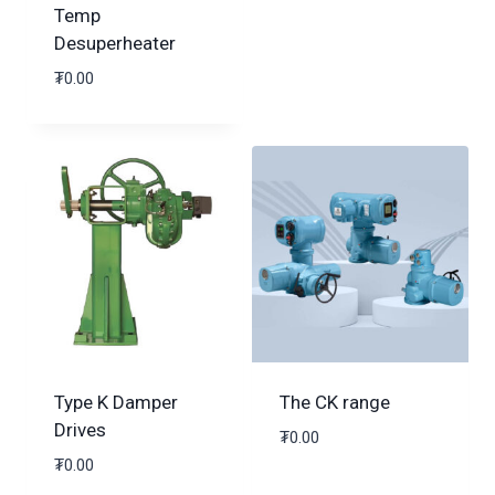
Temp
Desuperheater
₮
0.00
Type K Damper
The CK range
Drives
₮
0.00
₮
0.00