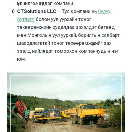
үйлчилгээ үзүүлдэг компани.
CTSolutions LLC
– Тус компани нь
чулуу
бутлагч
болон уул уурхайн тоног
төхөөрөмжийн худалдаа эрхэлдэг бөгөөд
мөн Монголын уул уурхай, барилгын салбарт
шаардлагатай тоног төхөөрөмжүүдийг зах
зээлд нийлүүлдэг томоохон компаниудын нэг
юм.