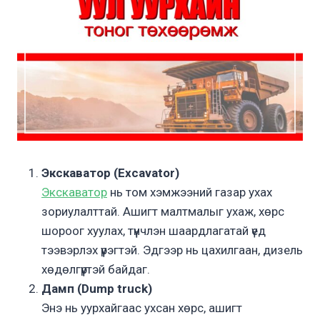
Экскаватор (Excavator)
Экскаватор
нь том хэмжээний газар ухах
зориулалттай. Ашигт малтмалыг ухаж, хөрс
шороог хуулах, түүнчлэн шаардлагатай үед
тээвэрлэх үүрэгтэй. Эдгээр нь цахилгаан, дизель
хөдөлгүүртэй байдаг.
Дамп (Dump truck)
Энэ нь уурхайгаас ухсан хөрс, ашигт