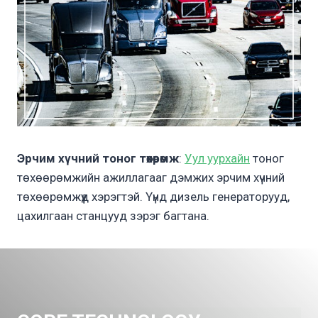
Эрчим хүчний тоног төхөөрөмж
:
Уул уурхайн
тоног
төхөөрөмжийн ажиллагааг дэмжих эрчим хүчний
төхөөрөмжүүд хэрэгтэй. Үүнд дизель генераторууд,
цахилгаан станцууд зэрэг багтана.