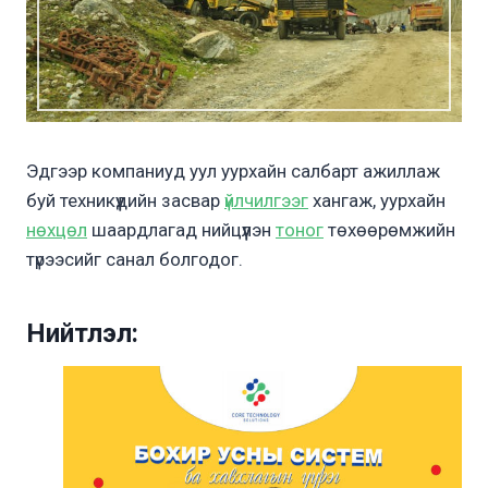
Эдгээр компаниуд уул уурхайн салбарт ажиллаж
буй техникүүдийн засвар
үйлчилгээг
хангаж, уурхайн
нөхцөл
шаардлагад нийцүүлэн
тоног
төхөөрөмжийн
түрээсийг санал болгодог.
Нийтлэл: