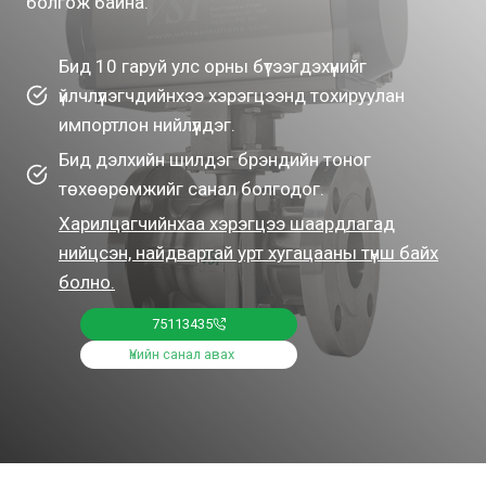
болгож байна.
Бид 10 гаруй улс орны бүтээгдэхүүнийг
үйлчлүүлэгчдийнхээ хэрэгцээнд тохируулан
импортлон нийлүүлдэг.
Бид дэлхийн шилдэг брэндийн тоног
төхөөрөмжийг санал болгодог.
Харилцагчийнхаа хэрэгцээ шаардлагад
нийцсэн, найдвартай урт хугацааны түнш байх
болно.
75113435
Үнийн санал авах