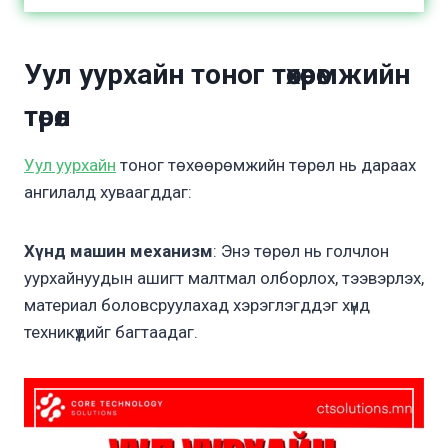
Уул уурхайн тоног төхөөрөмжийн
төрөл
Уул уурхайн
тоног төхөөрөмжийн төрөл нь дараах
ангилалд хуваагддаг:
Хүнд машин механизм
: Энэ төрөл нь голчлон
уурхайнуудын ашигт малтмал олборлох, тээвэрлэх,
материал боловсруулахад хэрэглэгддэг хүнд
техникүүдийг багтаадаг.