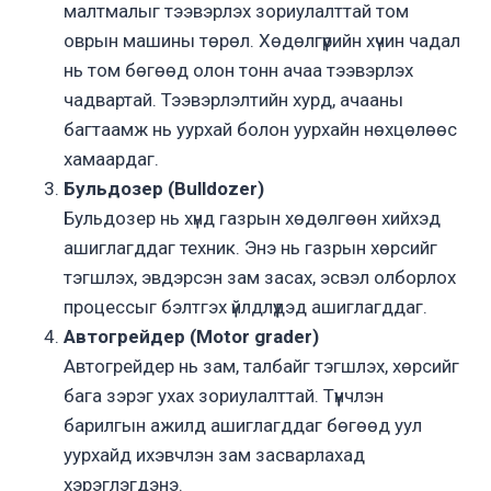
малтмалыг тээвэрлэх зориулалттай том
оврын машины төрөл. Хөдөлгүүрийн хүчин чадал
нь том бөгөөд олон тонн ачаа тээвэрлэх
чадвартай. Тээвэрлэлтийн хурд, ачааны
багтаамж нь уурхай болон уурхайн нөхцөлөөс
хамаардаг.
Бульдозер (Bulldozer)
Бульдозер нь хүнд газрын хөдөлгөөн хийхэд
ашиглагддаг техник. Энэ нь газрын хөрсийг
тэгшлэх, эвдэрсэн зам засах, эсвэл олборлох
процессыг бэлтгэх үйлдлүүдэд ашиглагддаг.
Автогрейдер (Motor grader)
Автогрейдер нь зам, талбайг тэгшлэх, хөрсийг
бага зэрэг ухах зориулалттай. Түүнчлэн
барилгын ажилд ашиглагддаг бөгөөд уул
уурхайд ихэвчлэн зам засварлахад
хэрэглэгдэнэ.