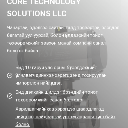
CORE TECHNOLOGY
SOLUTIONS LLC
Чанартай, эдэлгээ сайтай, галд тэсвэртэй, элэгдэл
багатай уул уурхай, болон үйлдвэрийн тоног
төхөөрөмжийг зөвхөн манай компани санал
болгож байна.
Бид 10 гаруй улс орны бүтээгдэхүүнийг
үйлчлүүлэгчдийнхээ хэрэгцээнд тохируулан
импортлон нийлүүлдэг.
Бид дэлхийн шилдэг брэндийн тоног
төхөөрөмжийг санал болгодог.
Харилцагчийнхаа хэрэгцээ шаардлагад
нийцсэн, найдвартай урт хугацааны түнш байх
болно.