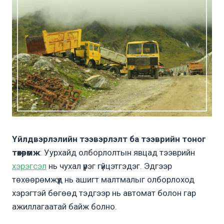
Үйлдвэрлэлийн тээвэрлэлт ба тээврийн тоног
төхөөрөмж
: Уурхайд олборлолтын явцад тээврийн
хэрэгсэл
нь чухал үүрэг гүйцэтгэдэг. Эдгээр
төхөөрөмжүүд нь ашигт малтмалыг олборлоход
хэрэгтэй бөгөөд тэдгээр нь автомат болон гар
ажиллагаатай байж болно.