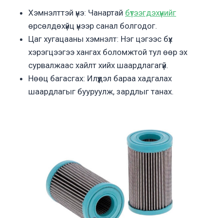
Хэмнэлттэй үнэ: Чанартай
бүтээгдэхүүнийг
өрсөлдөхүйц үнээр санал болгодог.
Цаг хугацааны хэмнэлт: Нэг цэгээс бүх
хэрэгцээгээ хангах боломжтой тул өөр эх
сурвалжаас хайлт хийх шаардлагагүй.
Нөөц багасгах: Илүүдэл бараа хадгалах
шаардлагыг бууруулж, зардлыг танах.