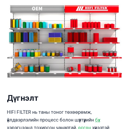
Дүгнэлт
HIFI FILTER нь таны тоног төхөөрөмж,
үйлдвэрлэлийн процесс болон шүүлтүүрийн
бүх
хэрэгцээнд тохирсон чанартай,
өргөн
хүрээтэй