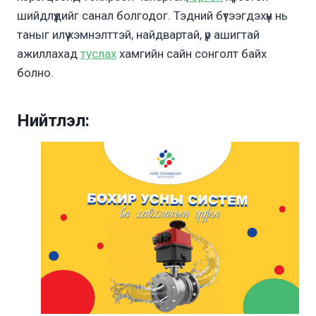
шийдлүүдийг санал болгодог. Тэдний бүтээгдэхүүн нь
таныг илүү хэмнэлттэй, найдвартай, үр ашигтай
ажиллахад
туслах
хамгийн сайн сонголт байх
болно.
Нийтлэл: