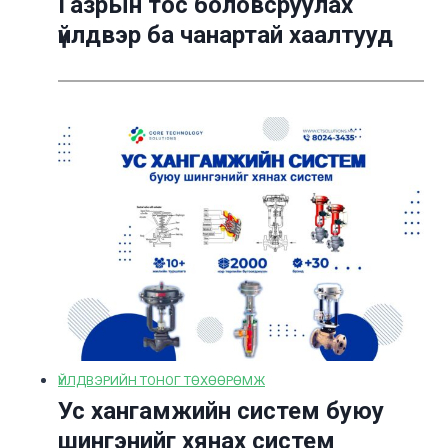
Газрын тос боловсруулах
үйлдвэр ба чанартай хаалтууд
ҮЙЛДВЭРИЙН ТОНОГ ТӨХӨӨРӨМЖ
Ус хангамжийн систем буюу
шингэнийг хянах систем