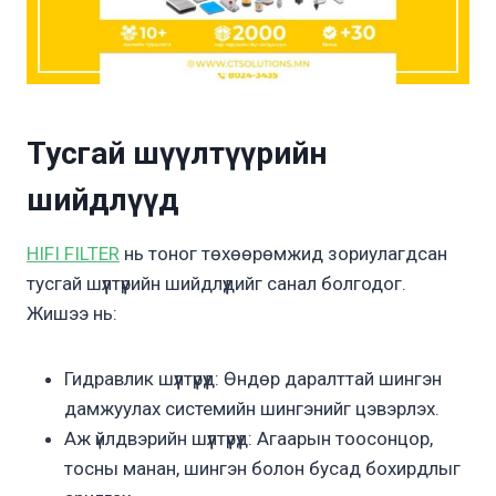
Тусгай шүүлтүүрийн
шийдлүүд
HIFI FILTER
нь тоног төхөөрөмжид зориулагдсан
тусгай шүүлтүүрийн шийдлүүдийг санал болгодог.
Жишээ нь:
Гидравлик шүүлтүүрүүд: Өндөр даралттай шингэн
дамжуулах системийн шингэнийг цэвэрлэх.
Аж үйлдвэрийн шүүлтүүрүүд: Агаарын тоосонцор,
тосны манан, шингэн болон бусад бохирдлыг