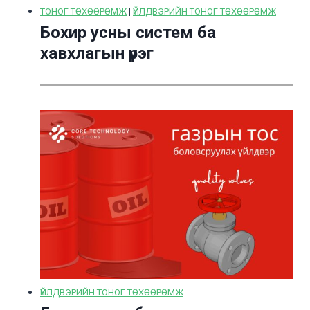
ТОНОГ ТӨХӨӨРӨМЖ
|
ҮЙЛДВЭРИЙН ТОНОГ ТӨХӨӨРӨМЖ
Бохир усны систем ба
хавхлагын үүрэг
ҮЙЛДВЭРИЙН ТОНОГ ТӨХӨӨРӨМЖ