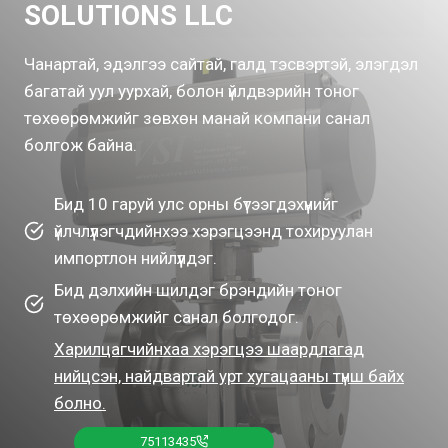
SOLUTIONS LLC
Чанартай, эдэлгээ сайтай, галд тэсвэртэй, элэгдэл
багатай уул уурхай, болон үйлдвэрийн тоног
төхөөрөмжийг зөвхөн манай компани санал
болгож байна.
Бид 10 гаруй улс орны бүтээгдэхүүнийг
үйлчлүүлэгчдийнхээ хэрэгцээнд тохируулан
импортлон нийлүүлдэг.
Бид дэлхийн шилдэг брэндийн тоног
төхөөрөмжийг санал болгодог.
Харилцагчийнхаа хэрэгцээ шаардлагад
нийцсэн, найдвартай урт хугацааны түнш байх
болно.
75113435