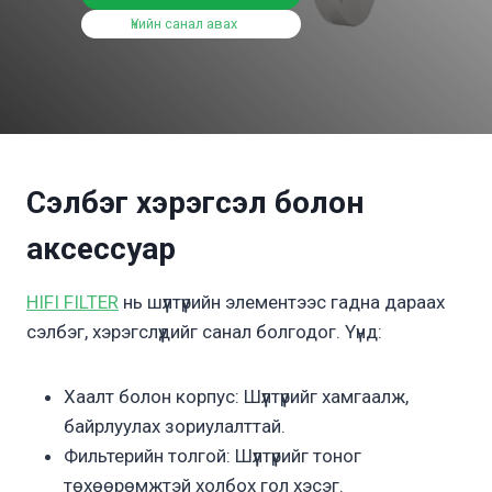
Үнийн санал авах
Сэлбэг хэрэгсэл болон
аксессуар
HIFI FILTER
нь шүүлтүүрийн элементээс гадна дараах
сэлбэг, хэрэгслүүдийг санал болгодог. Үүнд:
Хаалт болон корпус: Шүүлтүүрийг хамгаалж,
байрлуулах зориулалттай.
Фильтерийн толгой: Шүүлтүүрийг тоног
төхөөрөмжтэй холбох гол хэсэг.