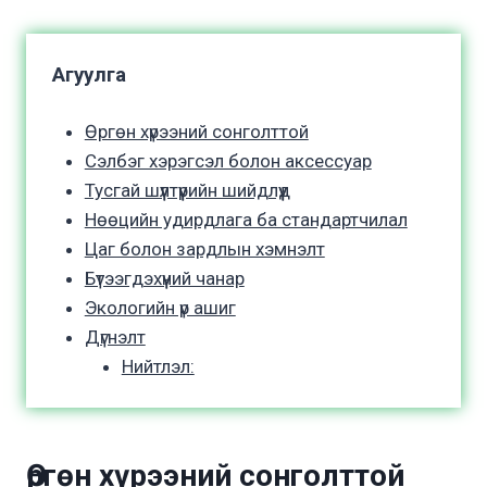
Агуулга
Өргөн хүрээний сонголттой
Сэлбэг хэрэгсэл болон аксессуар
Тусгай шүүлтүүрийн шийдлүүд
Нөөцийн удирдлага ба стандартчилал
Цаг болон зардлын хэмнэлт
Бүтээгдэхүүний чанар
Экологийн үр ашиг
Дүгнэлт
Нийтлэл:
Өргөн хүрээний сонголттой