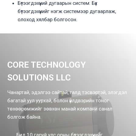
Бүтээгдэхүүний дугаарын систем: Бүх
бүтээгдэхүүнийг нэгж системээр дугаарлаж,
олоход хялбар болгосон.
CORE TECHNOLOGY
SOLUTIONS LLC
Чанартай, эдэлгээ сайтай, галд тэсвэртэй, элэгдэл
багатай уул уурхай, болон үйлдвэрийн тоног
төхөөрөмжийг зөвхөн манай компани санал
болгож байна.
Бид 10 гаруй улс орны бүтээгдэхүүнийг