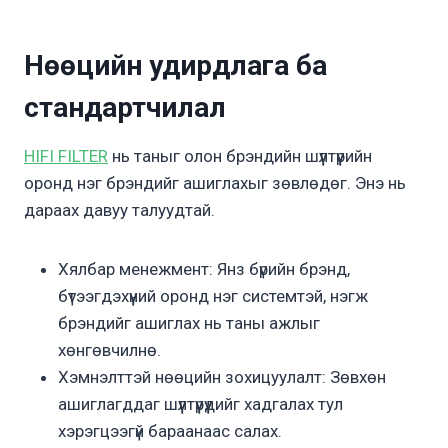
Нөөцийн удирдлага ба
стандартчилал
HIFI FILTER
нь таныг олон брэндийн шүүлтүүрийн
оронд нэг брэндийг ашиглахыг зөвлөдөг. Энэ нь
дараах давуу талуудтай.
Хялбар менежмент: Янз бүрийн брэнд,
бүтээгдэхүүний оронд нэг системтэй, нэгж
брэндийг ашиглах нь таны ажлыг
хөнгөвчилнө.
Хэмнэлттэй нөөцийн зохицуулалт: Зөвхөн
ашиглагддаг шүүлтүүрүүдийг хадгалах тул
хэрэгцээгүй бараанаас салах.