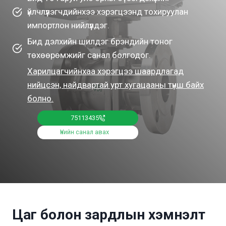
үйлчлүүлэгчдийнхээ хэрэгцээнд тохируулан
импортлон нийлүүлдэг.
Бид дэлхийн шилдэг брэндийн тоног
төхөөрөмжийг санал болгодог.
Харилцагчийнхаа хэрэгцээ шаардлагад
нийцсэн, найдвартай урт хугацааны түнш байх
болно.
75113435
Үнийн санал авах
Цаг болон зардлын хэмнэлт