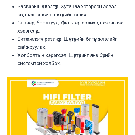
Засварын үзүүлэлтүүд: Хугацаа хэтэрсэн эсвэл
эвдрэл гарсан шүүлтүүрийг таних.
Спанер, боолтууд: Фильтер солиход хэрэглэх
хэрэгслүүд.
Битүүмжлэгч резинүүд: Шүүлтүүрийн битүүмжлэлийг
сайжруулах.
Холболтын хэрэгсэл: Шүүлтүүрийг янз бүрийн
системтэй холбох.