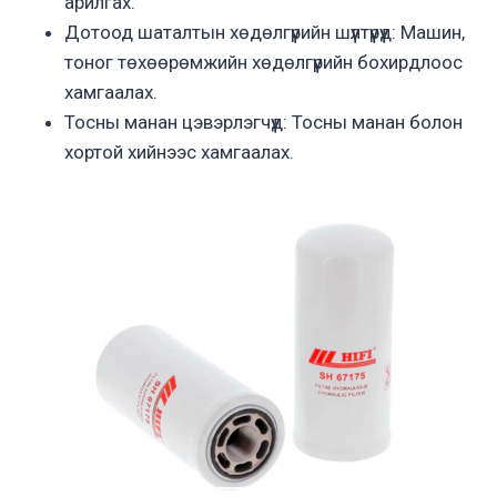
арилгах.
Дотоод шаталтын хөдөлгүүрийн шүүлтүүрүүд: Машин,
тоног төхөөрөмжийн хөдөлгүүрийн бохирдлоос
хамгаалах.
Тосны манан цэвэрлэгчүүд: Тосны манан болон
хортой хийнээс хамгаалах.