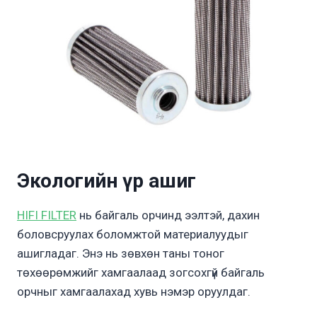
Экологийн үр ашиг
HIFI FILTER
нь байгаль орчинд ээлтэй, дахин
боловсруулах боломжтой материалуудыг
ашигладаг. Энэ нь зөвхөн таны тоног
төхөөрөмжийг хамгаалаад зогсохгүй байгаль
орчныг хамгаалахад хувь нэмэр оруулдаг.