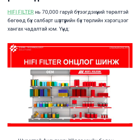
HIFI FILTER
нь 70,000 гаруй бүтээгдэхүүний төрөлтэй
бөгөөд бүх салбарт шүүлтүүрийн бүх төрлийн хэрэгцээг
хангах чадалтай юм. Үүнд: