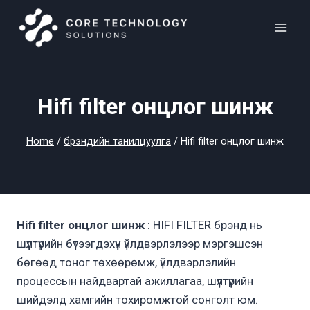
Skip
to
content
Hifi filter онцлог шинж
Home
/
брэндийн танилцуулга
/
Hifi filter онцлог шинж
Hifi filter онцлог шинж
: HIFI FILTER брэнд нь
шүүлтүүрийн бүтээгдэхүүн үйлдвэрлэлээр мэргэшсэн
бөгөөд тоног төхөөрөмж, үйлдвэрлэлийн
процессын найдвартай ажиллагаа, шүүлтүүрийн
шийдэлд хамгийн тохиромжтой сонголт юм.