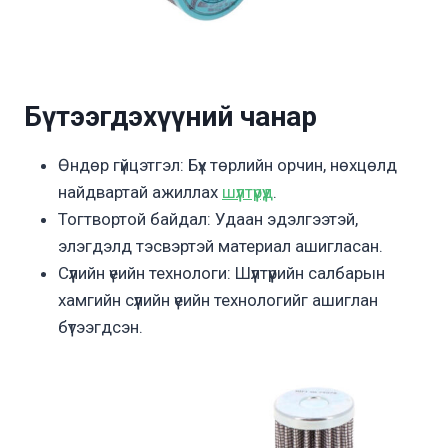
Бүтээгдэхүүний чанар
Өндөр гүйцэтгэл: Бүх төрлийн орчин, нөхцөлд
найдвартай ажиллах
шүүлтүүрүүд
.
Тогтвортой байдал: Удаан эдэлгээтэй,
элэгдэлд тэсвэртэй материал ашигласан.
Сүүлийн үеийн технологи: Шүүлтүүрийн салбарын
хамгийн сүүлийн үеийн технологийг ашиглан
бүтээгдсэн.