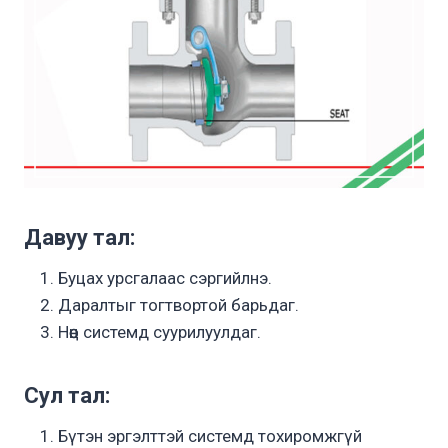
Давуу тал:
Буцах урсгалаас сэргийлнэ.
Даралтыг тогтвортой барьдаг.
Нөөц системд суурилуулдаг.
Сул тал:
Бүтэн эргэлттэй системд тохиромжгүй