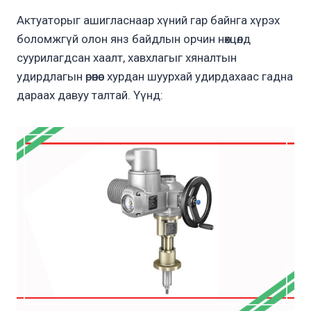
Актуаторыг ашигласнаар хүний гар байнга хүрэх
боломжгүй олон янз байдлын орчин нөхцөлд
суурилагдсан хаалт, хавхлагыг хяналтын
удирдлагын өрөөнөөс хурдан шуурхай удирдахаас гадна
дараах давуу талтай. Үүнд: