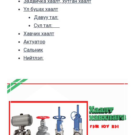
Задвичка хаалт, хутган хаалт
Үл буцах хаалт
Давуу тал:
Сул тал:
Хавчих хаалт
Актуатор
Сальник
Нийтлэл: