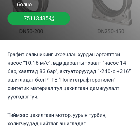
болно.
75113435
Графит сальникийг ихэвчлэн хурдан эргэлттэй
насос “10.16 м/с”, өндөр даралтыг хаалт “насос 14
бар, хаалтад 83 бар”, актуаторуудад “-240-с +316”
ашигладаг бол PTFE “Политетрафторэтилен”
синтетик материал тул цахилгаан дамжуулалт
үүсгэдэггүй.
Тиймээс цахилгаан мотор, уурын турбин,
холигчуудад нийтлэг ашигладаг.