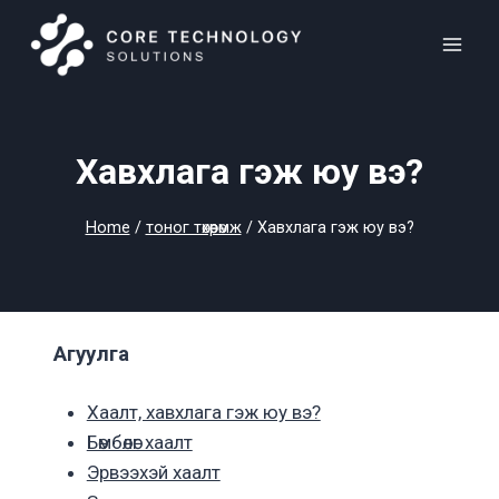
Skip
to
content
Хавхлага гэж юу вэ?
Home
/
тоног төхөөрөмж
/
Хавхлага гэж юу вэ?
Агуулга
Хаалт, хавхлага гэж юу вэ?
Бөмбөлөг хаалт
Эрвээхэй хаалт