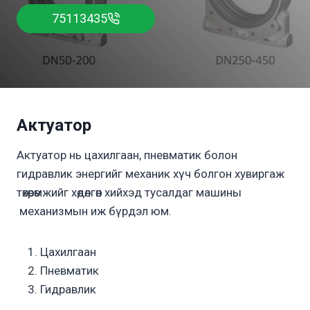
75113435
Актуатор
Актуатор нь цахилгаан, пневматик болон
гидравлик энергийг механик хүч болгон хувиргаж
төхөөрөмжийг хөдөлгөөн хийхэд тусалдаг машины
механизмын иж бүрдэл юм.
Цахилгаан
Пневматик
Гидравлик