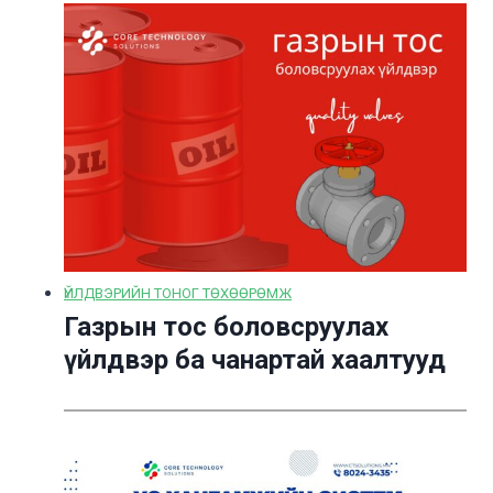
ҮЙЛДВЭРИЙН ТОНОГ ТӨХӨӨРӨМЖ
Газрын тос боловсруулах
үйлдвэр ба чанартай хаалтууд