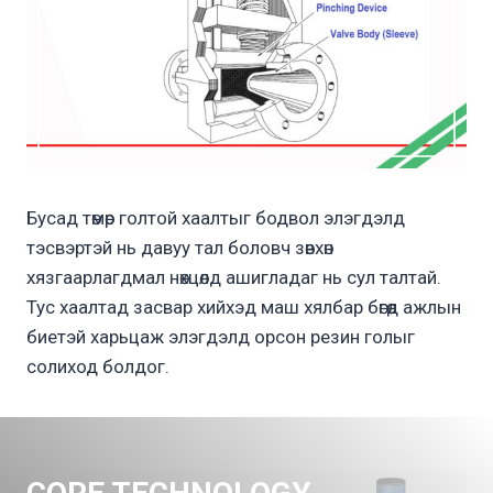
Бусад төмөр голтой хаалтыг бодвол элэгдэлд
тэсвэртэй нь давуу тал боловч зөвхөн
хязгаарлагдмал нөхцөлд ашигладаг нь сул талтай.
Тус хаалтад засвар хийхэд маш хялбар бөгөөд ажлын
биетэй харьцаж элэгдэлд орсон резин голыг
солиход болдог.