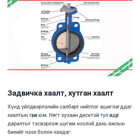
Задвичка хаалт, хутган хаалт
Хүнд үйлдвэрлэлийн салбарт нийтлэг ашиглагддаг
хаалтын төрөл юм. Нягт зузаан дисктэй тул өндөр
даралтыг тэсвэрлэж шугам хоолой дахь ажлын
биеийг нээх болон хаадаг.