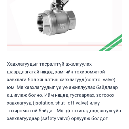
Хавхлагуудыг тасралтгүй ажиллуулах
шаардлагатай нөхцөлд хамгийн тохиромжтой
хавхлага бол хяналтын хавхлагууд(control valve)
юм. Мөн хавхлагуудыг үе үе ажиллуулах байдлаар
ашиглаж болно. Ийм нөхцөлд тусгаарлах, зогсоох
хавхлагууд (isolation, shut- off valve) илүү
тохиромжтой байдаг. Мөн цөөн тохиолдолд аюулгүйн
хавхлагуудаар (safety valve) орлуулж болдог.