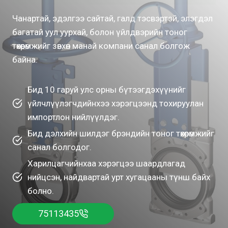
Чанартай, эдэлгээ сайтай, галд тэсвэртэй, элэгдэл
багатай уул уурхай, болон үйлдвэрийн тоног
төхөөрөмжийг зөвхөн манай компани санал болгож
байна.
Бид 10 гаруй улс орны бүтээгдэхүүнийг
үйлчлүүлэгчдийнхээ хэрэгцээнд тохируулан
импортлон нийлүүлдэг.
Бид дэлхийн шилдэг брэндийн тоног төхөөрөмжийг
санал болгодог.
Харилцагчийнхаа хэрэгцээ шаардлагад
нийцсэн, найдвартай урт хугацааны түнш байх
болно.
75113435