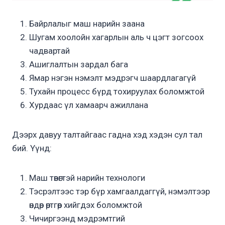
Байрлалыг маш нарийн заана
Шугам хоолойн хагарлын аль ч цэгт зогсоох
чадвартай
Ашиглалтын зардал бага
Ямар нэгэн нэмэлт мэдрэгч шаардлагагүй
Тухайн процесс бүрд тохируулах боломжтой
Хурдаас үл хамаарч ажиллана
Дээрх давуу талтайгаас гадна хэд хэдэн сул тал
бий. Үүнд:
Маш төвөгтэй нарийн технологи
Тэсрэлтээс тэр бүр хамгаалдаггүй, нэмэлтээр
өндөр өртгөөр хийгдэх боломжтой
Чичиргээнд мэдрэмтгий