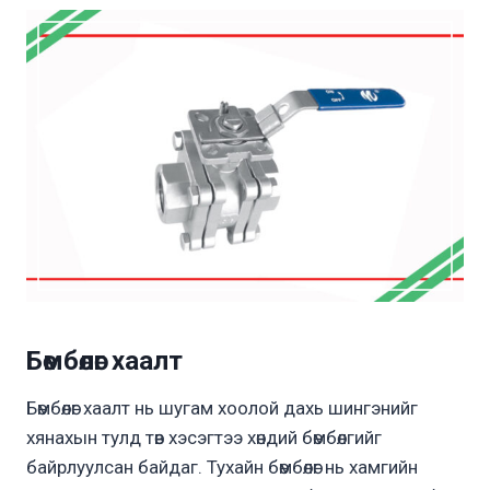
Бөмбөлөг хаалт
Бөмбөлөг хаалт нь шугам хоолой дахь шингэнийг
хянахын тулд төв хэсэгтээ хөндий бөмбөлгийг
байрлуулсан байдаг. Тухайн бөмбөлөг нь хамгийн