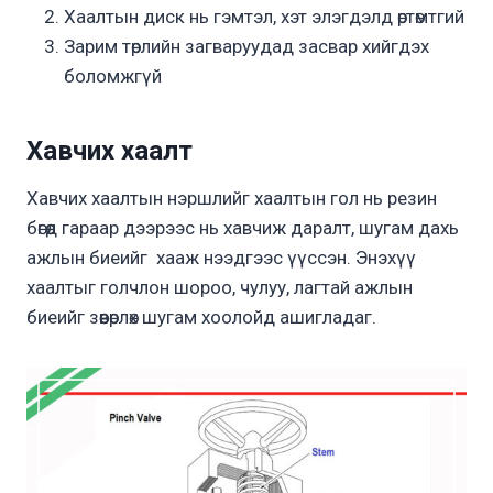
Хаалтын диск нь гэмтэл, хэт элэгдэлд өртөмтгий
Зарим төрлийн загваруудад засвар хийгдэх
боломжгүй
Хавчих хаалт
Хавчих хаалтын нэршлийг хаалтын гол нь резин
бөгөөд гараар дээрээс нь хавчиж даралт, шугам дахь
ажлын биеийг хааж нээдгээс үүссэн. Энэхүү
хаалтыг голчлон шороо, чулуу, лагтай ажлын
биеийг зөөвөрлөх шугам хоолойд ашигладаг.