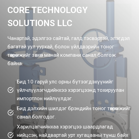
CORE TECHNOLOGY
SOLUTIONS LLC
Чанартай, эдэлгээ сайтай, галд тэсвэртэй, элэгдэл
багатай уул уурхай, болон үйлдвэрийн тоног
төхөөрөмжийг зөвхөн манай компани санал болгож
байна.
Бид 10 гаруй улс орны бүтээгдэхүүнийг
үйлчлүүлэгчдийнхээ хэрэгцээнд тохируулан
импортлон нийлүүлдэг.
Бид дэлхийн шилдэг брэндийн тоног төхөөрөмжийг
санал болгодог.
Харилцагчийнхаа хэрэгцээ шаардлагад
нийцсэн, найдвартай урт хугацааны түнш байх