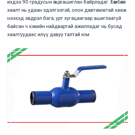
ихдээ 90 градусын өнцөг ашиглан байрладаг. Бөмбөлөг
хаалт нь удаан эдэлгээтэй, олон давтамжтай хааж
нээхэд эвдрэл бага, урт хугацаагаар ашиглаагүй
байсан ч хэвийн найдвартай ажилладаг нь бусад
хаалтуудаас илүү давуу талтай юм.