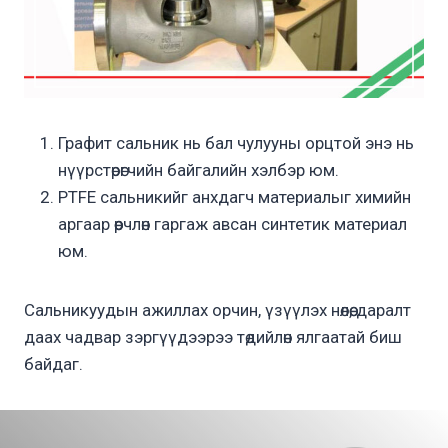
Графит сальник нь бал чулууны орцтой энэ нь
нүүрстөрөгчийн байгалийн хэлбэр юм.
PTFE сальникийг анхдагч материалыг химийн
аргаар өөрчлөн гаргаж авсан синтетик материал
юм.
Сальникуудын ажиллах орчин, үзүүлэх нөлөө, даралт
даах чадвар зэргүүдээрээ төдийлөн ялгаатай биш
байдаг.