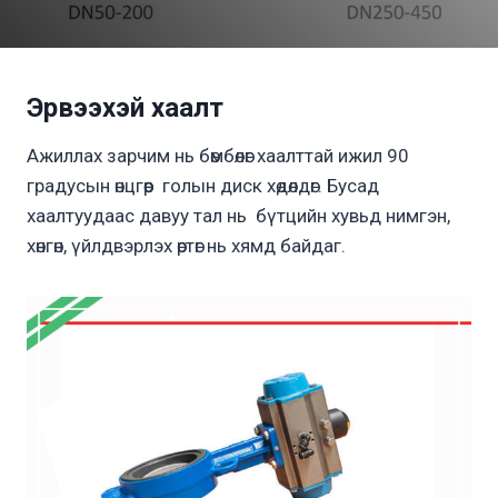
Эрвээхэй хаалт
Ажиллах зарчим нь бөмбөлөг хаалттай ижил 90
градусын өнцгөөр голын диск хөдөлдөг. Бусад
хаалтуудаас давуу тал нь бүтцийн хувьд нимгэн,
хөнгөн, үйлдвэрлэх өртөг нь хямд байдаг.