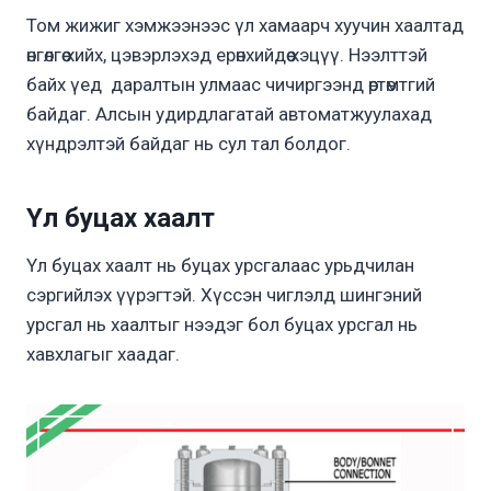
Том жижиг хэмжээнээс үл хамаарч хуучин хаалтад
өнгөлгөө хийх, цэвэрлэхэд ерөнхийдөө хэцүү. Нээлттэй
байх үед даралтын улмаас чичиргээнд өртөмтгий
байдаг. Алсын удирдлагатай автоматжуулахад
хүндрэлтэй байдаг нь сул тал болдог.
Үл буцах хаалт
Үл буцах хаалт нь буцах урсгалаас урьдчилан
сэргийлэх үүрэгтэй. Хүссэн чиглэлд шингэний
урсгал нь хаалтыг нээдэг бол буцах урсгал нь
хавхлагыг хаадаг.