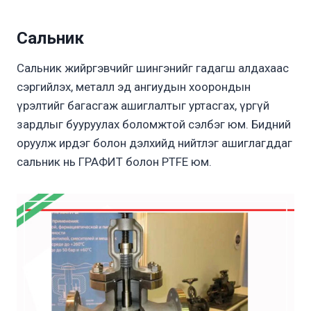
Сальник
Сальник жийргэвчийг шингэнийг гадагш алдахаас
сэргийлэх, металл эд ангиудын хоорондын
үрэлтийг багасгаж ашиглалтыг уртасгах, үргүй
зардлыг бууруулах боломжтой сэлбэг юм. Бидний
оруулж ирдэг болон дэлхийд нийтлэг ашиглагддаг
сальник нь ГРАФИТ болон PTFE юм.