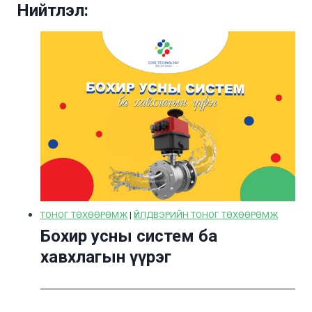
Нийтлэл:
ТОНОГ ТӨХӨӨРӨМЖ
|
ҮЙЛДВЭРИЙН ТОНОГ ТӨХӨӨРӨМЖ
Бохир усны систем ба
хавхлагын үүрэг