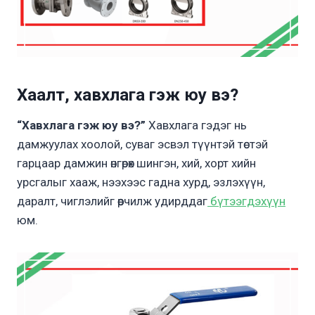
Хаалт, хавхлага гэж юу вэ?
“Хавхлага гэж юу вэ?”
Хавхлага гэдэг нь
дамжуулах хоолой, суваг эсвэл түүнтэй төстэй
гарцаар дамжин өнгөрөх шингэн, хий, хорт хийн
урсгалыг хааж, нээхээс гадна хурд, эзлэхүүн,
даралт, чиглэлийг өөрчилж удирддаг
бүтээгдэхүүн
юм.