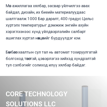
Мөн ажиллагаа хялбар, засвар үйлчилгээ авах
байдал, дизайн, их биеийн материалуудаас
шалтгаалж 1000 Бар даралт, 400 градус Цельс
хүртэлх температурыг дэмжиж энгийн ахуйн
хэрэглээнээс хүнд үйлдвэрлэлийн салбарт
ашиглах хүртэл нөхцөлийг бүрдүүлдэг юм.
Бөмбөлөг хаалтын сул тал нь автомат тохируулгатай
болгоход төвөгтэй, цэвэрлэгээ хийхэд хүндрэлтэй
тул сэлбэгийг солиход илүү хялбар байдаг.
CORE TECHNOLOGY
SOLUTIONS LLC