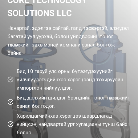
CORE TECHNOLOGY
SOLUTIONS LLC
Чанартай, эдэлгээ сайтай, галд тэсвэртэй, элэгдэл
багатай уул уурхай, болон үйлдвэрийн тоног
төхөөрөмжийг зөвхөн манай компани санал болгож
байна.
Бид 10 гаруй улс орны бүтээгдэхүүнийг
үйлчлүүлэгчдийнхээ хэрэгцээнд тохируулан
импортлон нийлүүлдэг.
Бид дэлхийн шилдэг брэндийн тоног төхөөрөмжийг
санал болгодог.
Харилцагчийнхаа хэрэгцээ шаардлагад
нийцсэн, найдвартай урт хугацааны түнш байх
болно.