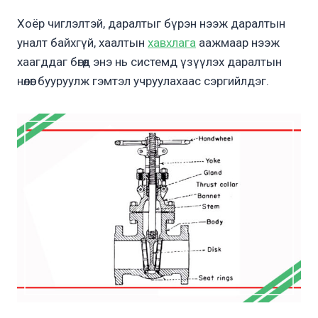
Хоёр чиглэлтэй, даралтыг бүрэн нээж даралтын
уналт байхгүй, хаалтын
хавхлага
аажмаар нээж
хаагддаг бөгөөд энэ нь системд үзүүлэх даралтын
нөлөөг бууруулж гэмтэл учруулахаас сэргийлдэг.