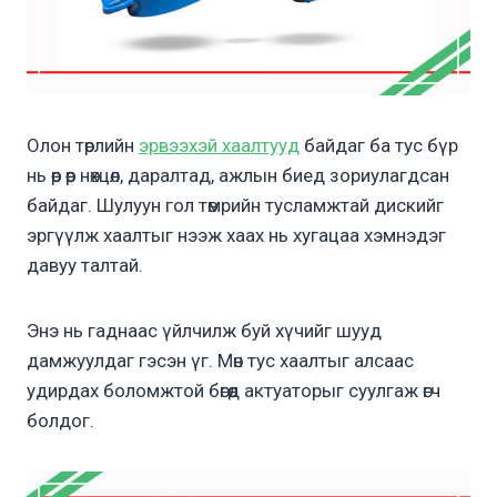
Олон төрлийн
эрвээхэй хаалтууд
байдаг ба тус бүр
нь өөр өөр нөхцөл, даралтад, ажлын биед зориулагдсан
байдаг. Шулуун гол төмрийн тусламжтай дискийг
эргүүлж хаалтыг нээж хаах нь хугацаа хэмнэдэг
давуу талтай.
Энэ нь гаднаас үйлчилж буй хүчийг шууд
дамжуулдаг гэсэн үг. Мөн тус хаалтыг алсаас
удирдах боломжтой бөгөөд актуаторыг суулгаж өгч
болдог.