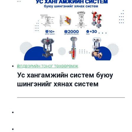
ҮЙЛДВЭРИЙН ТОНОГ ТӨХӨӨРӨМЖ
Ус хангамжийн систем буюу
шингэнийг хянах систем