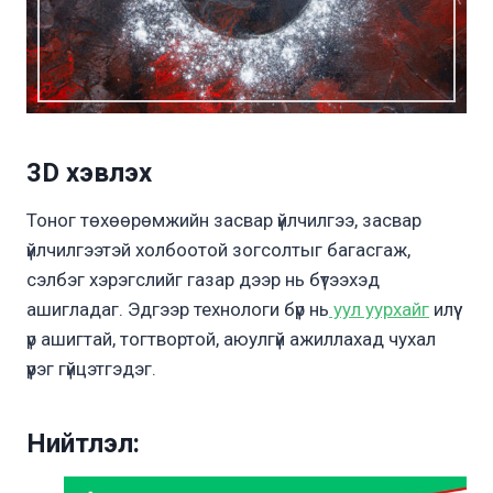
3D хэвлэх
Тоног төхөөрөмжийн засвар үйлчилгээ, засвар
үйлчилгээтэй холбоотой зогсолтыг багасгаж,
сэлбэг хэрэгслийг газар дээр нь бүтээхэд
ашигладаг. Эдгээр технологи бүр нь
уул уурхайг
илүү
үр ашигтай, тогтвортой, аюулгүй ажиллахад чухал
үүрэг гүйцэтгэдэг.
Нийтлэл: