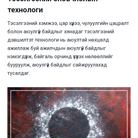
технологи
Тэсэлгээний хэмжээ, цар хүрээ, чулуулгийн цацралт
болон аюулгүй байдлыг хянадаг тэсэлгээний
дэвшилтэт технологи нь аюултай нөхцөлд
ажиллаж буй ажилчдын аюулгүй байдлыг
нэмэгдүүлж, байгаль орчинд үзүүлэх нөлөөллийг
бууруулж, аюулгүй байдлыг сайжруулахад
тусалдаг.