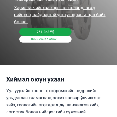
Харилцагчийнхаа хэрэгцээ шаардлагад
нийцсэн, найдвартай урт хугацааны түнш байх
болно.
75113435
Үнийн санал авах
Хиймэл оюун ухаан
Уул уурхайн тоног төхөөрөмжийн эвдрэлийг
урьдчилан таамаглаж, зохих засвар үйлчилгээг
хийх, геологийн өгөгдөлд дүн шинжилгээ хийх,
логистик болон нийлүүлэлтийн сүлжээний