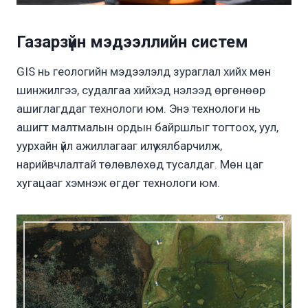
Газарзүйн мэдээллийн систем
GIS нь геологийн мэдээлэлд зураглал хийх мөн
шинжилгээ, судалгаа хийхэд нэлээд өргөнөөр
ашиглагддаг технологи юм. Энэ технологи нь
ашигт малтмалын ордын байршлыг тогтоох, уул,
уурхайн үйл ажиллагааг илүү хялбарчилж,
нарийвчлалтай төлөвлөхөд тусалдаг. Мөн цаг
хугацааг хэмнэж өгдөг технологи юм.