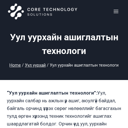
Skip
to
content
Уул уурхайн ашиглалтын
технологи
Home
/
Уул уурхай
/
Уул уурхайн ашиглалтын технологи
“Уул уурхайн ашиглалтын технологи”:
Уул,
уурхайн салбар нь ажлын үр ашиг, аюулгүй байдал,
байгаль орчинд үзүүлэх сөрөг нөлөөллийг багасгахын
тулд өргөн хүрээнд техник технологийг ашиглах
шаардлагатай болдог. Орчин үед уул, уурхайн