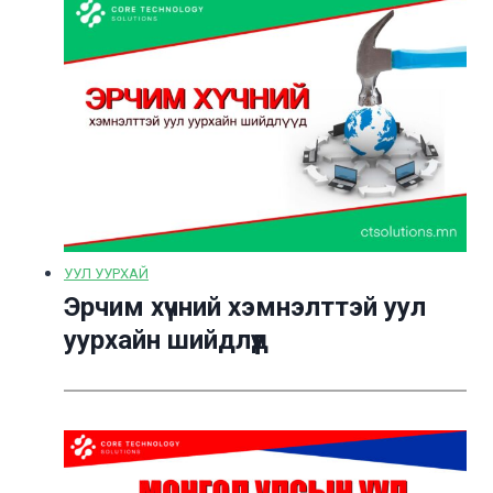
УУЛ УУРХАЙ
Эрчим хүчний хэмнэлттэй уул
уурхайн шийдлүүд