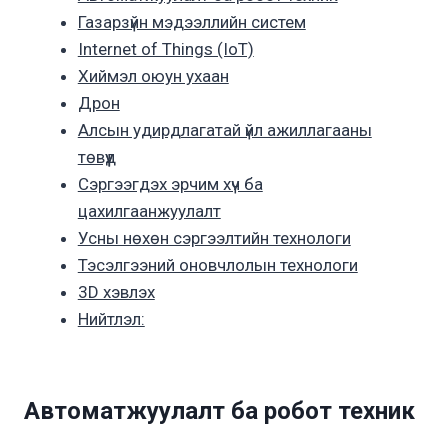
Газарзүйн мэдээллийн систем
Internet of Things (IoT)
Хиймэл оюун ухаан
Дрон
Алсын удирдлагатай үйл ажиллагааны
төвүүд
Сэргээгдэх эрчим хүч ба
цахилгаанжуулалт
Усны нөхөн сэргээлтийн технологи
Тэсэлгээний оновчлолын технологи
3D хэвлэх
Нийтлэл:
Автоматжуулалт ба робот техник