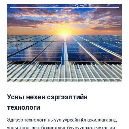
Усны нөхөн сэргээлтийн
технологи
Эдгээр технологи нь уул уурхайн үйл ажиллагаанд
усны хэрэглээ, бохирдлыг бууруулахад чухал ач