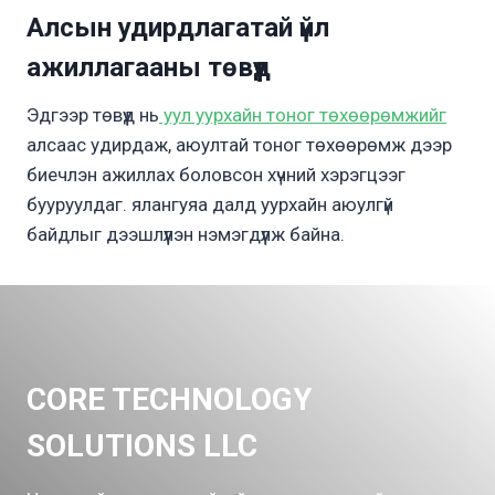
Алсын удирдлагатай үйл
ажиллагааны төвүүд
Эдгээр төвүүд нь
уул уурхайн тоног төхөөрөмжийг
алсаас удирдаж, аюултай тоног төхөөрөмж дээр
биечлэн ажиллах боловсон хүчний хэрэгцээг
бууруулдаг. ялангуяа далд уурхайн аюулгүй
байдлыг дээшлүүлэн нэмэгдүүлж байна.
CORE TECHNOLOGY
SOLUTIONS LLC