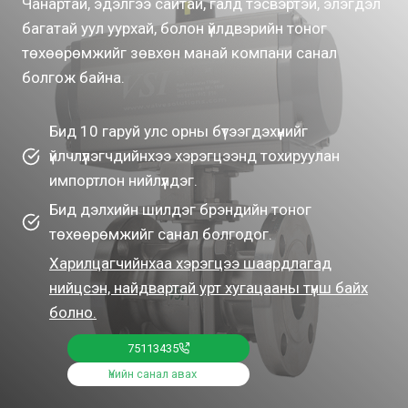
Чанартай, эдэлгээ сайтай, галд тэсвэртэй, элэгдэл
багатай уул уурхай, болон үйлдвэрийн тоног
төхөөрөмжийг зөвхөн манай компани санал
болгож байна.
Бид 10 гаруй улс орны бүтээгдэхүүнийг
үйлчлүүлэгчдийнхээ хэрэгцээнд тохируулан
импортлон нийлүүлдэг.
Бид дэлхийн шилдэг брэндийн тоног
төхөөрөмжийг санал болгодог.
Харилцагчийнхаа хэрэгцээ шаардлагад
нийцсэн, найдвартай урт хугацааны түнш байх
болно.
75113435
Үнийн санал авах