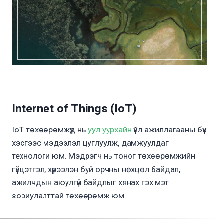
Internet of Things (IoT)
IoT төхөөрөмжүүд нь
уул уурхайн
үйл ажиллагааны бүх
хэсгээс мэдээлэл цуглуулж, дамжуулдаг
технологи юм. Мэдрэгч нь тоног төхөөрөмжийн
гүйцэтгэл, хүрээлэн буй орчны нөхцөл байдал,
ажилчдын аюулгүй байдлыг хянах гэх мэт
зориулалттай төхөөрөмж юм.