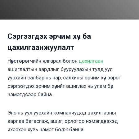
Сэргээгдэх эрчим хүч ба
цахилгаанжуулалт
Нүүрстөрөгчийн ялгарал болон
цахилгаан
ашиглалтын зардлыг бууруулахын тулд уул
уурхайн салбар нь нар, салхины эрчим хүч зэрэг
сэргээгдэх эрчим хүчийг ашиглах нь улам бүр
нэмэгдсээр байна.
Энэ нь уул уурхайн компаниудад цахилгааны
зарлаа багасгаж, ашиг, орлогоо нэмэгдүүлэхэд
ихээхэн хувь нэмэг болж байна.