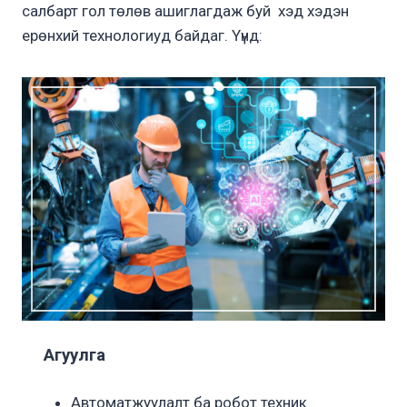
салбарт гол төлөв ашиглагдаж буй хэд хэдэн
ерөнхий технологиуд байдаг. Үүнд:
Агуулга
Автоматжуулалт ба робот техник