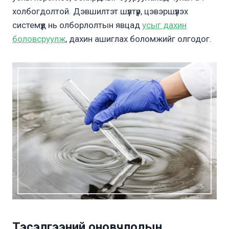
холбогдолтой. Дэвшилтэт шүүлтүүр, цэвэршүүлэх
системүүд нь олборлолтын явцад
усыг дахин
боловсруулж
, дахин ашиглах боломжийг олгодог.
Тэсэлгээний оновчлолын