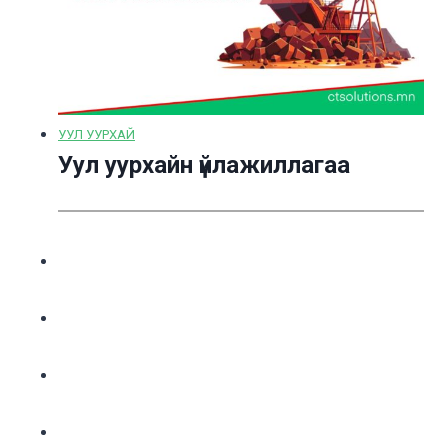
УУЛ УУРХАЙ
Уул уурхайн үйлажиллагаа