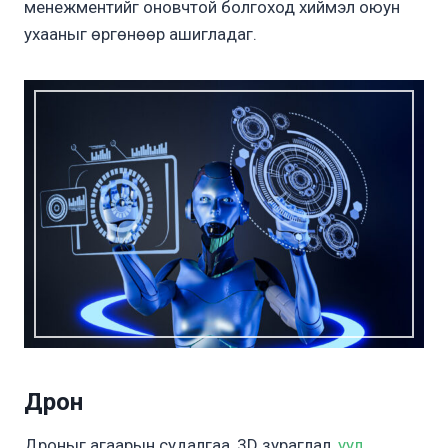
менежментийг оновчтой болгоход хиймэл оюун
ухааныг өргөнөөр ашигладаг.
Дрон
Дроныг агаарын судалгаа, 3D зураглал,
уул