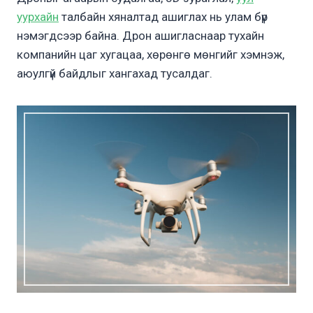
уурхайн
талбайн хяналтад ашиглах нь улам бүр
нэмэгдсээр байна. Дрон ашигласнаар тухайн
компанийн цаг хугацаа, хөрөнгө мөнгийг хэмнэж,
аюулгүй байдлыг хангахад тусалдаг.