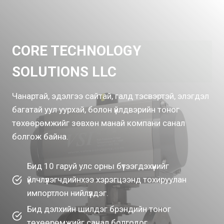
CORE TECHNOLOGY
SOLUTIONS LLC
Чанартай, эдэлгээ сайтай, галд тэсвэртэй, элэгдэл
багатай уул уурхай, болон үйлдвэрийн тоног
төхөөрөмжийг зөвхөн манай компани санал
болгож байна.
Бид 10 гаруй улс орны бүтээгдэхүүнийг
үйлчлүүлэгчдийнхээ хэрэгцээнд тохируулан
импортлон нийлүүлдэг.
Бид дэлхийн шилдэг брэндийн тоног
төхөөрөмжийг санал болгодог.