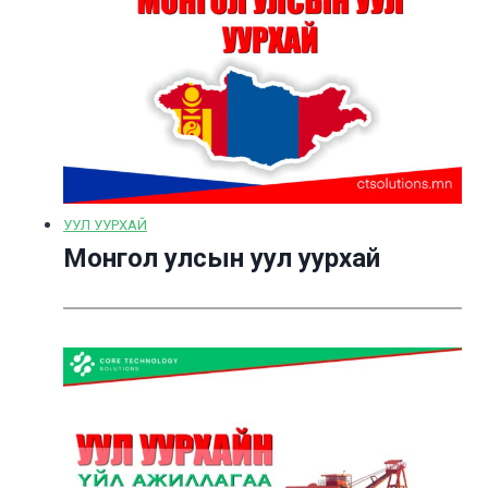
УУЛ УУРХАЙ
Монгол улсын уул уурхай