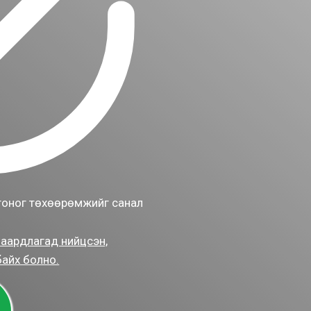
тоног төхөөрөмжийг санал
аардлагад нийцсэн,
байх болно.