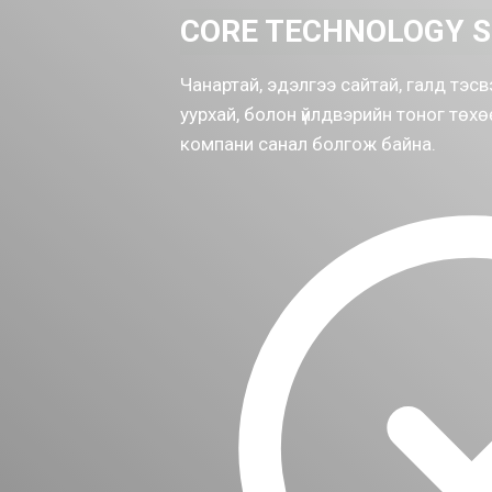
CORE TECHNOLOGY S
Чанартай, эдэлгээ сайтай, галд тэсв
уурхай, болон үйлдвэрийн тоног тө
компани санал болгож байна.