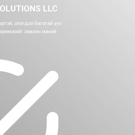
OLUTIONS LLC
эртэй, элэгдэл багатай уул
хөөрөмжийг зөвхөн манай