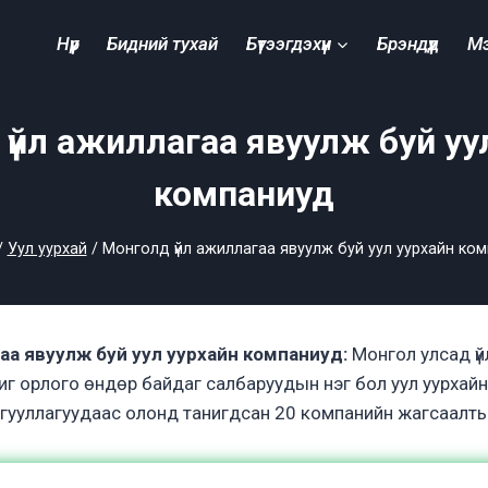
Нүүр
Бидний тухай
Бүтээгдэхүүн
Брэндүүд
М
үйл ажиллагаа явуулж буй уу
компаниуд
/
Уул уурхай
/
Монголд үйл ажиллагаа явуулж буй уул уурхайн ко
аа явуулж буй уул уурхайн компаниуд:
Монгол улсад үй
г орлого өндөр байдаг салбаруудын нэг бол уул уурхайн
гууллагуудаас олонд танигдсан 20 компанийн жагсаалты