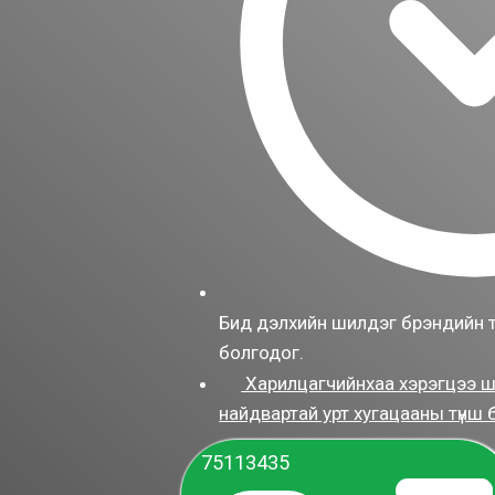
Бид дэлхийн шилдэг брэндийн 
болгодог.
Харилцагчийнхаа хэрэгцээ ш
найдвартай урт хугацааны түнш 
75113435