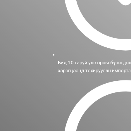
Бид 10 гаруй улс орны бүтээгдэхүү
хэрэгцээнд тохируулан импортло