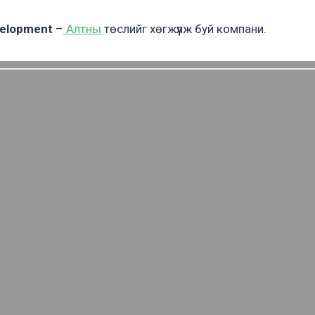
velopment
–
Алтны
төслийг хөгжүүлж буй компани.