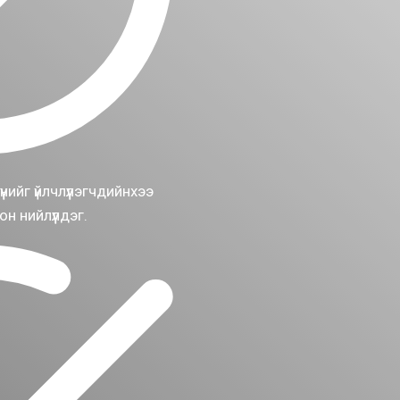
нийг үйлчлүүлэгчдийнхээ
н нийлүүлдэг.