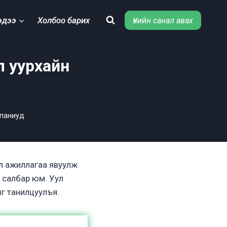
эдээ
Холбоо барих
Үнийн санал авах
л уурхайн
мпаниуд
л ажиллагаа явуулж
 салбар юм. Уул
г танилцуулъя.