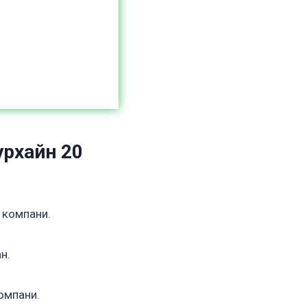
урхайн 20
 компани.
н.
компани.