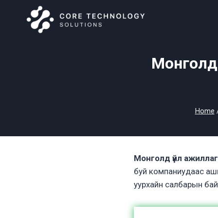
Skip
to
content
Монголд 
Home
Монголд үйл ажиллаг
буй компаниудаас аши
уурхайн салбарын бай