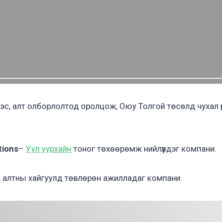
эс, алт олборлолтод оролцож, Оюу Толгой төсөлд чухал үү
tions
–
Уул уурхайн
тоног төхөөрөмж нийлүүлдэг компани.
, алтны хайгуулд төвлөрөн ажилладаг компани.