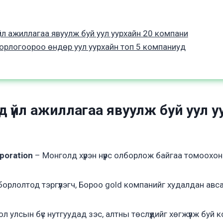
йл ажиллагаа явуулж буй уул уурхайн 20 компани
орлогоороо өндөр уул уурхайн топ 5 компаниуд
 үйл ажиллагаа явуулж буй уул у
poration
– Монголд хүрэн нүүрс олборлож байгаа томоохон
орлолтод тэргүүлэгч, Бороо gold компанийг худалдан авса
л улсын бүс нутгуудад зэс, алтны төслүүдийг хөгжүүлж буй 