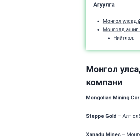
Агуулга
Монгол улсад ү
Монголд ашиг 
Нийтлэл:
Монгол улсад
компани
Mongolian Mining Cor
Steppe Gold
– Алт олб
Xanadu Mines
– Монго