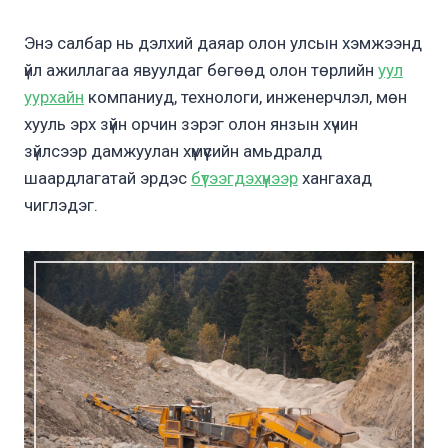
Энэ салбар нь дэлхий даяар олон улсын хэмжээнд
үйл ажиллагаа явуулдаг бөгөөд олон төрлийн
уул
уурхайн
компаниуд, технологи, инженерчлэл, мөн
хууль эрх зүйн орчин зэрэг олон янзын хүчин
зүйлсээр дамжуулан хүмүүсийн амьдралд
шаардлагатай эрдэс
бүтээгдэхүүнээр
хангахад
чиглэдэг.