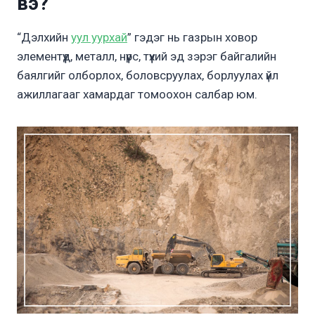
вэ?
“Дэлхийн
уул уурхай
” гэдэг нь газрын ховор
элементүүд, металл, нүүрс, түүхий эд зэрэг байгалийн
баялгийг олборлох, боловсруулах, борлуулах үйл
ажиллагааг хамардаг томоохон салбар юм.