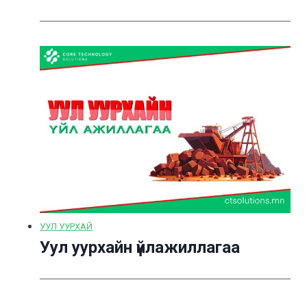
УУЛ УУРХАЙ
Уул уурхайн үйлажиллагаа