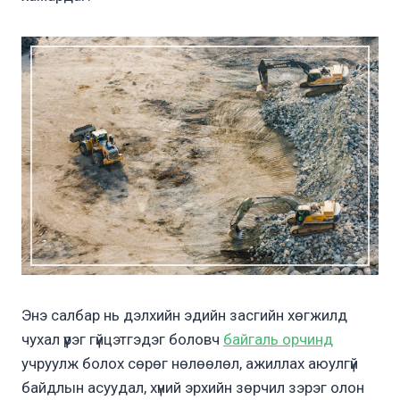
Энэ салбар нь дэлхийн эдийн засгийн хөгжилд
чухал үүрэг гүйцэтгэдэг боловч
байгаль орчинд
учруулж болох сөрөг нөлөөлөл, ажиллах аюулгүй
байдлын асуудал, хүний эрхийн зөрчил зэрэг олон