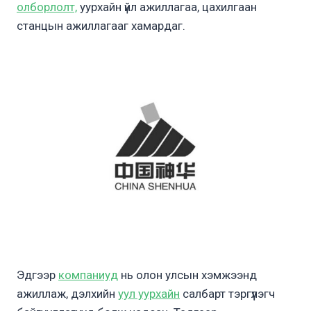
олборлолт,
уурхайн үйл ажиллагаа, цахилгаан
станцын ажиллагааг хамардаг.
Эдгээр
компаниуд
нь олон улсын хэмжээнд
ажиллаж, дэлхийн
уул уурхайн
салбарт тэргүүлэгч