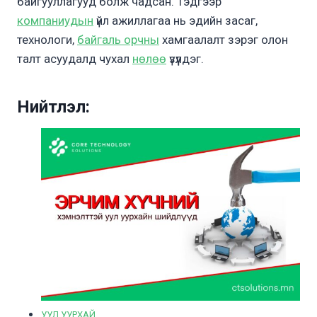
байгууллагууд болж чадсан. Тэдгээр
компаниудын
үйл ажиллагаа нь эдийн засаг,
технологи,
байгаль орчны
хамгаалалт зэрэг олон
талт асуудалд чухал
нөлөө
үзүүлдэг.
Нийтлэл:
УУЛ УУРХАЙ