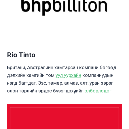
Rio Tinto
Британи, Австралийн хамтарсан компани бөгөөд
дэлхийн хамгийн том
уул уурхайн
компаниудын
нэгд багтдаг. Зэс, төмөр, алмаз, алт, уран зэрэг
олон төрлийн эрдэс бүтээгдэхүүнийг
олборлодог
.