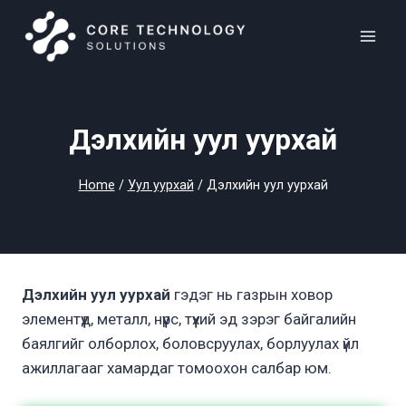
Skip
to
content
Дэлхийн уул уурхай
Home
/
Уул уурхай
/
Дэлхийн уул уурхай
Дэлхийн уул уурхай
гэдэг нь газрын ховор
элементүүд, металл, нүүрс, түүхий эд зэрэг байгалийн
баялгийг олборлох, боловсруулах, борлуулах үйл
ажиллагааг хамардаг томоохон салбар юм.