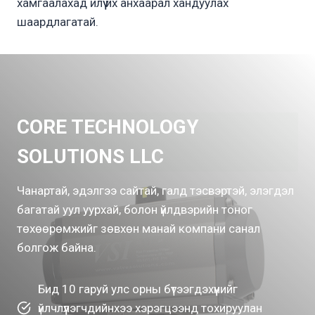
хамгаалахад илүү их анхаарал хандуулах
шаардлагатай.
CORE TECHNOLOGY
SOLUTIONS LLC
Чанартай, эдэлгээ сайтай, галд тэсвэртэй, элэгдэл
багатай уул уурхай, болон үйлдвэрийн тоног
төхөөрөмжийг зөвхөн манай компани санал
болгож байна.
Бид 10 гаруй улс орны бүтээгдэхүүнийг
үйлчлүүлэгчдийнхээ хэрэгцээнд тохируулан