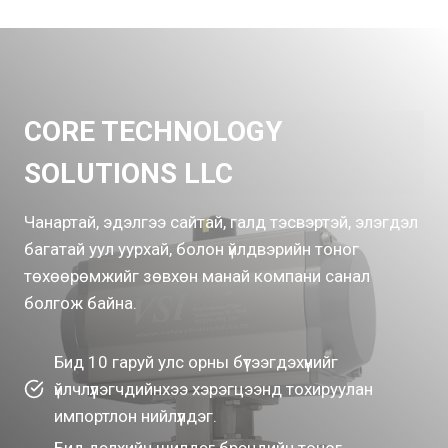
CORE TECHNOLOGY
SOLUTIONS LLC
Чанартай, эдэлгээ сайтай, галд тэсвэртэй, элэгдэл
багатай уул уурхай, болон үйлдвэрийн тоног
төхөөрөмжийг зөвхөн манай компани санал
болгож байна.
Бид 10 гаруй улс орны бүтээгдэхүүнийг
үйлчлүүлэгчдийнхээ хэрэгцээнд тохируулан
импортлон нийлүүлдэг.
Бид дэлхийн шилдэг брэндийн тоног