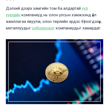
Дэлхий дээрх хамгийн том ба алдартай
уул
уурхайн
компаниуд нь олон улсын хэмжээнд үйл
ажиллагаа явуулж, олон төрлийн эрдэс бүтээгдэхүүн,
металлуудыг
олборлодог
компаниудыг хамардаг.