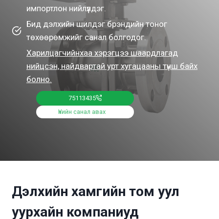
импортлон нийлүүлдэг.
Бид дэлхийн шилдэг брэндийн тоног
төхөөрөмжийг санал болгодог.
Харилцагчийнхаа хэрэгцээ шаардлагад
нийцсэн, найдвартай урт хугацааны түнш байх
болно.
75113435
Үнийн санал авах
Дэлхийн хамгийн том уул
уурхайн компаниуд