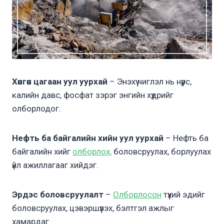
Хөнгөн цагаан уул уурхай
– Энэхүү чиглэл нь нүүрс,
калийн давс, фосфат зэрэг энгийн хүдрийг
олборлодог.
Нефть ба байгалийн хийн уул уурхай
– Нефть ба
байгалийн хийг
олборлох,
боловсруулах, борлуулах
үйл ажиллагааг хийдэг.
Эрдэс боловсруулалт
–
Олборлосон
түүхий эдийг
боловсруулах, цэвэршүүлэх, бэлтгэл ажлыг
хамардаг.