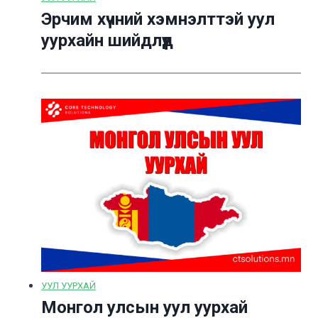
Эрчим хүчний хэмнэлттэй уул
уурхайн шийдлүүд
УУЛ УУРХАЙ
Монгол улсын уул уурхай