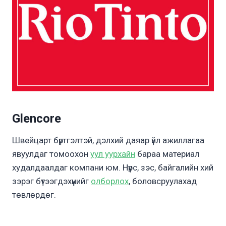
Glencore
Швейцарт бүртгэлтэй, дэлхий даяар үйл ажиллагаа
явуулдаг томоохон
уул уурхайн
бараа материал
худалдаалдаг компани юм. Нүүрс, зэс, байгалийн хий
зэрэг бүтээгдэхүүнийг
олборлох
, боловсруулахад
төвлөрдөг.