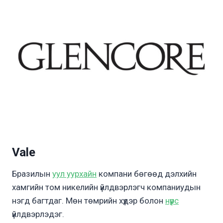
Vale
Бразилын
уул уурхайн
компани бөгөөд дэлхийн
хамгийн том никелийн үйлдвэрлэгч компаниудын
нэгд багтдаг. Мөн төмрийн хүдэр болон
нүүрс
үйлдвэрлэдэг.