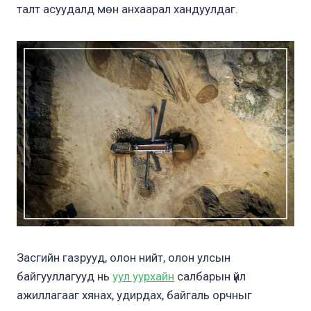
талт асуудалд мөн анхаарал хандуулдаг.
Засгийн газрууд, олон нийт, олон улсын
байгууллагууд нь
уул уурхайн
салбарын үйл
ажиллагааг хянах, удирдах, байгаль орчныг