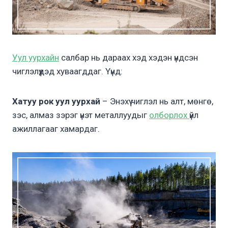
Уул уурхайн
салбар нь дараах хэд хэдэн үндсэн
чиглэлүүдэд хуваагддаг. Үүнд:
Хатуу рок уул уурхай
– Энэхүү чиглэл нь алт, мөнгө,
зэс, алмаз зэрэг үнэт металлуудыг
олборлох
үйл
ажиллагааг хамардаг.