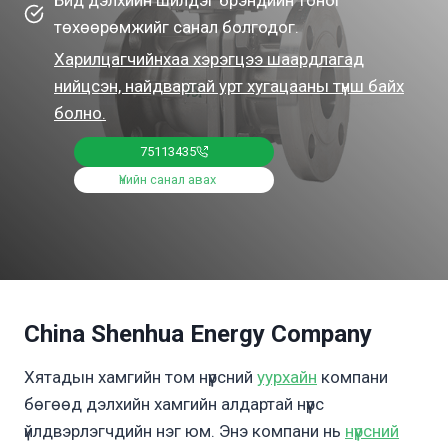
төхөөрөмжийг санал болгодог.
Харилцагчийнхаа хэрэгцээ шаардлагад
нийцсэн, найдвартай урт хугацааны түнш байх
болно.
75113435
Үнийн санал авах
China Shenhua Energy Company
Хятадын хамгийн том нүүрсний
уурхайн
компани
бөгөөд дэлхийн хамгийн алдартай нүүрс
үйлдвэрлэгчдийн нэг юм. Энэ компани нь
нүүрсний