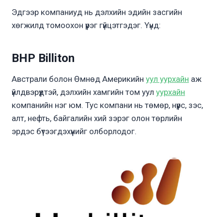
Эдгээр компаниуд нь дэлхийн эдийн засгийн
хөгжилд томоохон үүрэг гүйцэтгэдэг. Үүнд:
BHP Billiton
Австрали болон Өмнөд Америкийн
уул уурхайн
аж
үйлдвэрүүдтэй, дэлхийн хамгийн том уул
уурхайн
компанийн нэг юм. Тус компани нь төмөр, нүүрс, зэс,
алт, нефть, байгалийн хий зэрэг олон төрлийн
эрдэс бүтээгдэхүүнийг олборлодог.