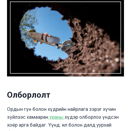
Олборлолт
Ордын гүн болон хүдрийн найрлага зэрэг хүчин
зүйлээс хамааран
ураны
хүдэр олборлох үндсэн
хоёр арга байдаг. Үүнд: ил болон далд уурхай