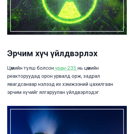
Эрчим хүч үйлдвэрлэх
Цөмийн түлш болсон
уран-235
нь цөмийн
реакторуудад орон урвалд орж, задрал
явагдсанаар нэлээд их хэмжээний цахилгаан
эрчим хүчийг ялгаруулан үйлдвэрлэдэг.