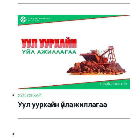
УУЛ УУРХАЙ
Уул уурхайн үйлажиллагаа