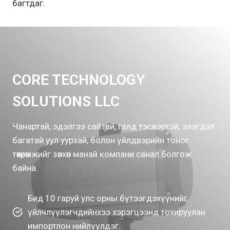
багтдаг.
CORE TECHNOLOGY
SOLUTIONS LLC
Чанартай, эдэлгээ сайтай, галд тэсвэртэй, элэгдэл
багатай уул уурхай, болон үйлдвэрийн тоног
төхөөрөмжийг зөвхөн манай компани санал болгож
байна.
Бид 10 гаруй улс орны бүтээгдэхүүнийг
үйлчлүүлэгчдийнхээ хэрэгцээнд тохируулан
импортлон нийлүүлдэг.