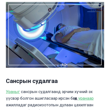
Сансрын судалгаа
Ураныг
сансрын судалгаанд эрчим хүчний эх
үүсвэр болгон ашигласаар ирсэн бөгөөд
уранаар
ажилладаг радиоизотопын дулаан цахилгаан