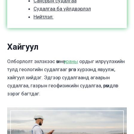
Сансрын судалгаа
Судалгаа ба үйлдвэрлэл
Нийтлэл:
Хайгуул
Олборлолт эхлэхээс өмнө
ураны
ордыг илрүүлэхийн
тулд геологийн судалгааг өргөн хүрээнд явуулж,
хайгуул хийдэг. Эдгээр судалгаанд агаарын
судалгаа, газрын геофизикийн судалгаа, өрөмдлөг
зэрэг багтдаг.