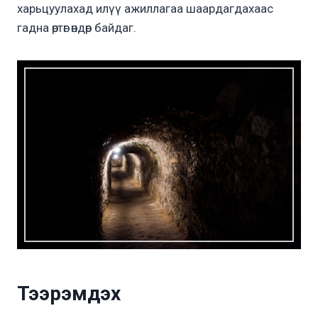
харьцуулахад илүү ажиллагаа шаардагдахаас
гадна өртөг өндөр байдаг.
Тээрэмдэх