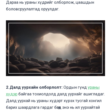
Дараа нь ураны хүдрийг олборлож, цаашдын
боловсруулалтад оруулдаг.
2.Далд уурхайн олборлолт:
Ордын гүнд
ураны
хүдэр
байгаа тохиолдолд далд уурхайг ашигладаг.
Далд уурхай нь ураны хүдэрт хүрэх тусгай хонгил
барих шаардлага гардаг бөгөөд энэ нь ил уурхайтай