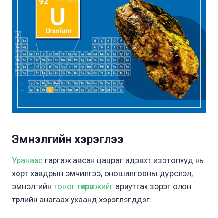
Эмнэлгийн хэрэглээ
Уранаас
гаргаж авсан цацраг идэвхт изотопууд нь
хорт хавдрын эмчилгээ, оношилгооны дүрслэл,
эмнэлгийн
тоног төхөөрөмжийг
ариутгах зэрэг олон
төрлийн анагаах ухаанд хэрэглэгддэг.