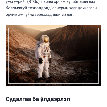
үүсгүүрийг (RTGs), нарны эрчим хүчийг ашиглах
боломжгүй тохиолдолд, сансрын хөлөгт цахилгаан
эрчим хүч үйлдвэрлэхэд ашигладаг.
Судалгаа ба үйлдвэрлэл