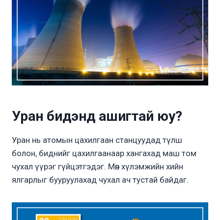
Уран бидэнд ашигтай юу?
Уран нь атомын цахилгаан станцуудад түлш
болон, биднийг цахилгаанаар хангахад маш том
чухал үүрэг гүйцэтгэдэг. Мөн хүлэмжийн хийн
ялгарлыг бууруулахад чухал ач тустай байдаг.