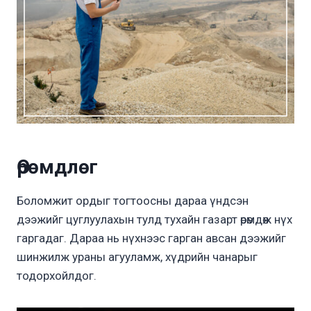
Өрөмдлөг
Боломжит ордыг тогтоосны дараа үндсэн
дээжийг цуглуулахын тулд тухайн газарт өрөмдөж нүх
гаргадаг. Дараа нь нүхнээс гарган авсан дээжийг
шинжилж ураны агууламж, хүдрийн чанарыг
тодорхойлдог.