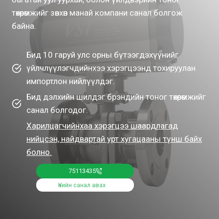
төхөөрөмжийг зөвхөн манай компани санал болгож
байна.
Бид 10 гаруй улс орны бүтээгдэхүүнийг
үйлчлүүлэгчдийнхээ хэрэгцээнд тохируулан
импортлон нийлүүлдэг.
Бид дэлхийн шилдэг брэндийн тоног төхөөрөмжийг
санал болгодог.
Харилцагчийнхаа хэрэгцээ шаардлагад
нийцсэн, найдвартай урт хугацааны түнш байх
болно.
75113435
Үнийн санал авах