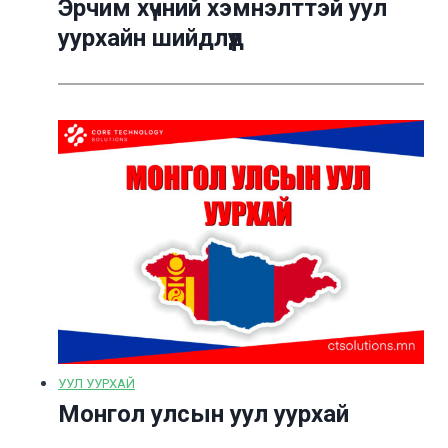
Эрчим хүчний хэмнэлттэй уул
уурхайн шийдлүүд
УУЛ УУРХАЙ
Монгол улсын уул уурхай