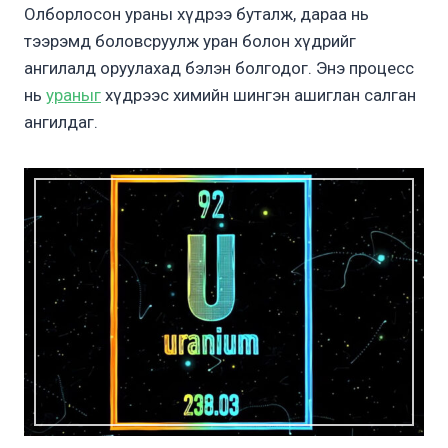
Олборлосон ураны хүдрээ буталж, дараа нь
тээрэмд боловсруулж уран болон хүдрийг
ангилалд оруулахад бэлэн болгодог. Энэ процесс
нь
ураныг
хүдрээс химийн шингэн ашиглан салган
ангилдаг.