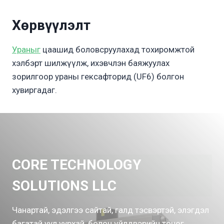
Хөрвүүлэлт
Ураныг
цаашид боловсруулахад тохиромжтой
хэлбэрт шилжүүлж, ихэвчлэн баяжуулах
зорилгоор ураны гексафторид (UF6) болгон
хувиргадаг.
CORE TECHNOLOGY
SOLUTIONS LLC
Чанартай, эдэлгээ сайтай, галд тэсвэртэй, элэгдэл
багатай уул уурхай, болон үйлдвэрийн тоног