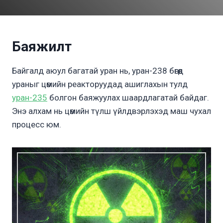
Баяжилт
Байгалд аюул багатай уран нь, уран-238 бөгөөд
ураныг цөмийн реакторуудад ашиглахын тулд
уран-235
болгон баяжуулах шаардлагатай байдаг.
Энэ алхам нь цөмийн түлш үйлдвэрлэхэд маш чухал
процесс юм.