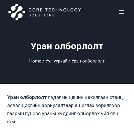
Skip
to
content
Уран олборлолт
Home
/
Уул уурхай
/
Уран олборлолт
Уран олборлолт
гэдэг нь цөмийн цахилгаан станц
эсвэл цэргийн зориулалтаар ашиглах зорилгоор
газрын гүнээс ураны хүдрийг олборлох үйл явц
юм.