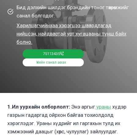
Бид дэлхийн шилдэг брэндийн тоног төхөөрөмжийг
санал болгодог.
Харилцагчийнхаа хэрэгцээ шаардлагад
нийцсэн, найдвартай урт хугацааны түнш байх
болно.
75113435
Үнийн санал авах
1.Ил уурхайн олборлолт:
Энэ аргыг
ураны
хүдэр
газрын гадаргад ойрхон байгаа тохиолдолд
хэрэглэдэг. Ураны хүдрийг ил гаргахын тулд их
хэмжээний даацыг (хөрс, чулуулаг) зайлуулдаг.