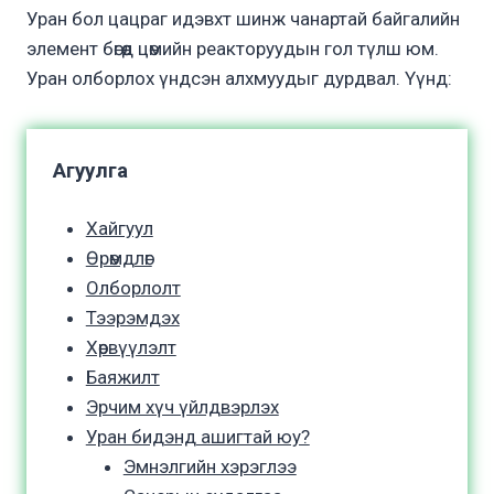
Уран бол цацраг идэвхт шинж чанартай байгалийн
элемент бөгөөд цөмийн реакторуудын гол түлш юм.
Уран олборлох үндсэн алхмуудыг дурдвал. Үүнд:
Агуулга
Хайгуул
Өрөмдлөг
Олборлолт
Тээрэмдэх
Хөрвүүлэлт
Баяжилт
Эрчим хүч үйлдвэрлэх
Уран бидэнд ашигтай юу?
Эмнэлгийн хэрэглээ