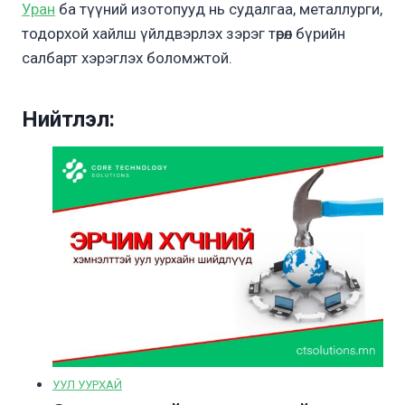
Уран
ба түүний изотопууд нь судалгаа, металлурги,
тодорхой хайлш үйлдвэрлэх зэрэг төрөл бүрийн
салбарт хэрэглэх боломжтой.
Нийтлэл:
УУЛ УУРХАЙ