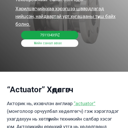
Харилцагчийнхаа хэрэгцээ шаардлагад
нийцсэн, найдвартай урт хугацааны түнш байх
болно.
75113435
Үнийн санал авах
“Actuator” Хөдөлгөгч
Aкторик нь, ихэвчлэн англиар
“actuator”
(монголоор орчуулбал хөдөлгөгч) гэж хэрэглэдэг
ухагдахуун нь хөтлүүрийн техникийн салбар хэсэг
юм. Акторикийн ерөнхий утга нь хөдөлгөөнд