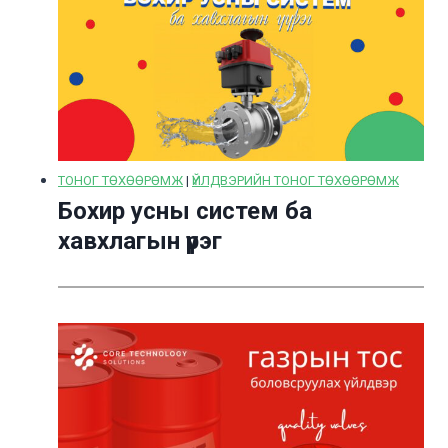
ТОНОГ ТӨХӨӨРӨМЖ
|
ҮЙЛДВЭРИЙН ТОНОГ ТӨХӨӨРӨМЖ
Бохир усны систем ба
хавхлагын үүрэг