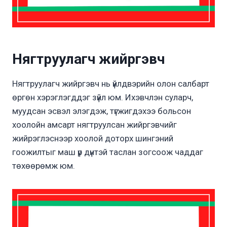
Нягтруулагч жийргэвч
Нягтруулагч жийргэвч нь үйлдвэрийн олон салбарт
өргөн хэрэглэгддэг зүйл юм. Ихэвчлэн суларч,
муудсан эсвэл элэгдэж, түгжигдэхээ больсон
хоолойн амсарт нягтруулсан жийргэвчийг
жийрэглэснээр хоолой доторх шингэний
гоожилтыг маш үр дүнтэй таслан зогсоож чаддаг
төхөөрөмж юм.