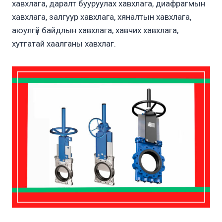
хавхлага, даралт бууруулах хавхлага, диафрагмын
хавхлага, залгуур хавхлага, хяналтын хавхлага,
аюулгүй байдлын хавхлага, хавчих хавхлага,
хутгатай хаалганы хавхлаг.