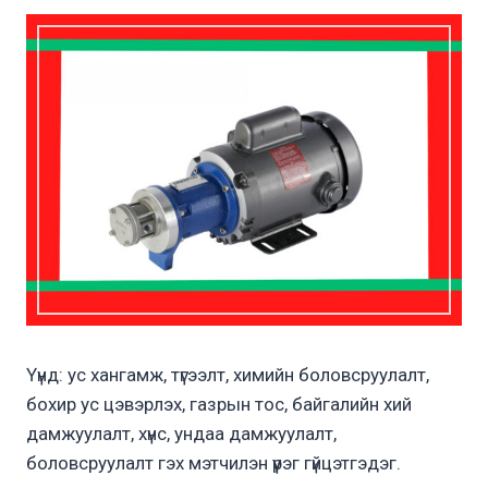
Үүнд: ус хангамж, түгээлт, химийн боловсруулалт,
бохир ус цэвэрлэх, газрын тос, байгалийн хий
дамжуулалт, хүнс, ундаа дамжуулалт,
боловсруулалт гэх мэтчилэн үүрэг гүйцэтгэдэг.