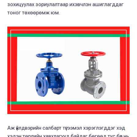
зохицуулах зориулалтаар ихэвчлэн ашиглагддаг
тоног төхөөрөмж юм.
Аж үйлдвэрийн салбарт түгээмэл хэрэглэгддэг хэд
хэдэн төрлийн хавхлагууд байдаг бөгөөд тус бүр нь