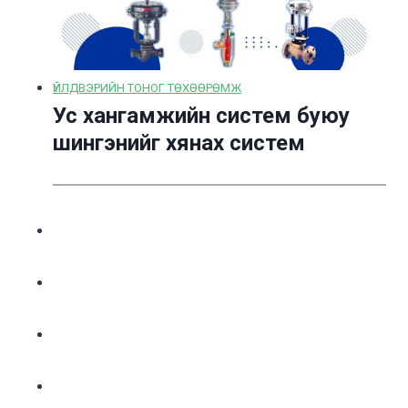
ҮЙЛДВЭРИЙН ТОНОГ ТӨХӨӨРӨМЖ
Ус хангамжийн систем буюу
шингэнийг хянах систем