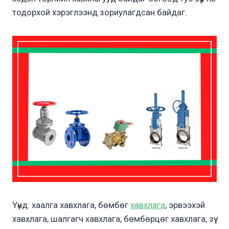
тодорхой хэрэглээнд зориулагдсан байдаг.
Үүнд: хаалга хавхлага, бөмбөг
хавхлага
, эрвээхэй
хавхлага, шалгагч хавхлага, бөмбөрцөг хавхлага, зүү