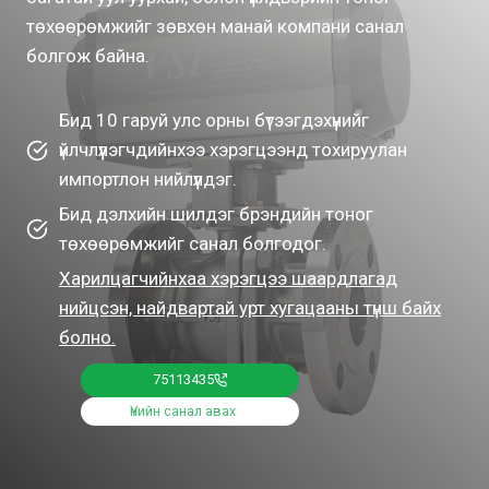
төхөөрөмжийг зөвхөн манай компани санал
болгож байна.
Бид 10 гаруй улс орны бүтээгдэхүүнийг
үйлчлүүлэгчдийнхээ хэрэгцээнд тохируулан
импортлон нийлүүлдэг.
Бид дэлхийн шилдэг брэндийн тоног
төхөөрөмжийг санал болгодог.
Харилцагчийнхаа хэрэгцээ шаардлагад
нийцсэн, найдвартай урт хугацааны түнш байх
болно.
75113435
Үнийн санал авах