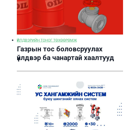
ҮЙЛДВЭРИЙН ТОНОГ ТӨХӨӨРӨМЖ
Газрын тос боловсруулах
үйлдвэр ба чанартай хаалтууд