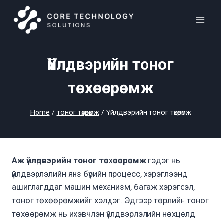
Skip
to
content
Үйлдвэрийн тоног
төхөөрөмж
Home
/
тоног төхөөрөмж
/
Үйлдвэрийн тоног төхөөрөмж
Аж үйлдвэрийн тоног төхөөрөмж
гэдэг нь
үйлдвэрлэлийн янз бүрийн процесс, хэрэглээнд
ашиглагддаг машин механизм, багаж хэрэгсэл,
тоног төхөөрөмжийг хэлдэг. Эдгээр төрлийн тоног
төхөөрөмж нь ихэвчлэн үйлдвэрлэлийн нөхцөлд