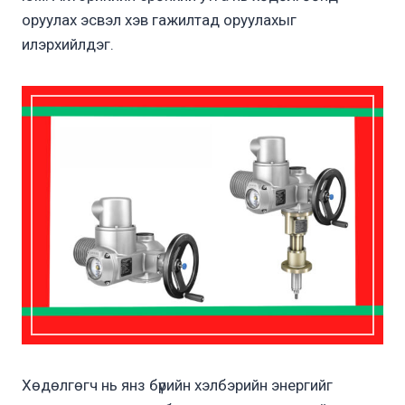
оруулах эсвэл хэв гажилтад оруулахыг
илэрхийлдэг.
Хөдөлгөгч нь янз бүрийн хэлбэрийн энергийг