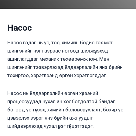
Насос
Насос гэдэг нь ус, тос, химийн бодис гэх мэт
шингэнийг нэг газраас нөгөөд шилжүүлэхэд
ашиглагддаг механик төхөөрөмж юм. Мөн
шингэнийг тээвэрлэхэд үйлдвэрлэлийн янз бүрийн
тохиргоо, хэрэглээнд өргөн хэрэглэгддэг.
Насос нь үйлдвэрлэлийн өргөн хүрээний
процессуудад чухал ач холбогдолтой байдаг
бөгөөд ус түгээх, химийн боловсруулалт, бохир ус
цэвэрлэх зэрэг янз бүрийн ажлуудыг
шийдвэрлэхэд чухал үүрэг гүйцэтгэдэг.