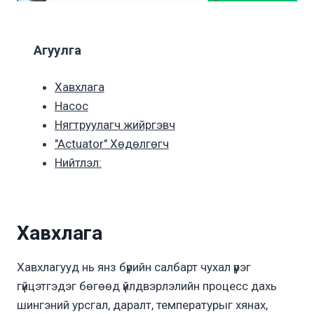
Агуулга
Хавхлага
Насос
Нягтруулагч жийргэвч
"Actuator" Хөдөлгөгч
Нийтлэл:
Хавхлага
Хавхлагууд нь янз бүрийн салбарт чухал үүрэг
гүйцэтгэдэг бөгөөд үйлдвэрлэлийн процесс дахь
шингэний урсгал, даралт, температурыг хянах,