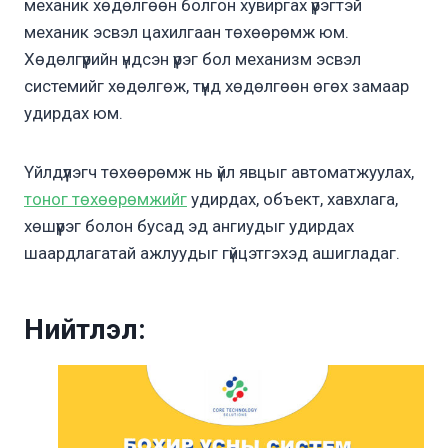
механик хөдөлгөөн болгон хувиргах үүрэгтэй
механик эсвэл цахилгаан төхөөрөмж юм.
Хөдөлгүүрийн үндсэн үүрэг бол механизм эсвэл
системийг хөдөлгөж, түүнд хөдөлгөөн өгөх замаар
удирдах юм.
Үйлдүүлэгч төхөөрөмж нь үйл явцыг автоматжуулах,
тоног төхөөрөмжийг
удирдах, объект, хавхлага,
хөшүүрэг болон бусад эд ангиудыг удирдах
шаардлагатай ажлуудыг гүйцэтгэхэд ашигладаг.
Нийтлэл: