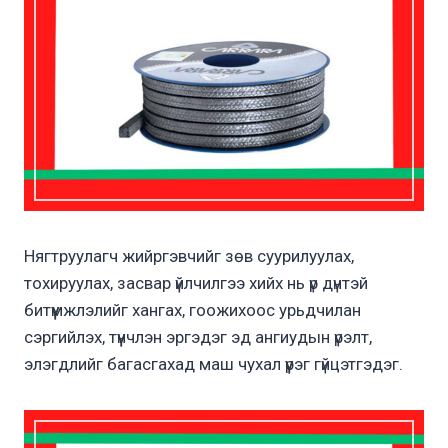
Нягтруулагч жийргэвчийг зөв суурилуулах,
тохируулах, засвар үйлчилгээ хийх нь үр дүнтэй
битүүмжлэлийг хангах, гоожихоос урьдчилан
сэргийлэх, түүнчлэн эргэдэг эд ангиудын үрэлт,
элэгдлийг багасгахад маш чухал үүрэг гүйцэтгэдэг.