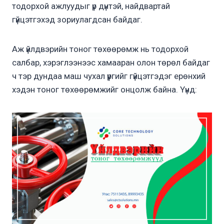
тодорхой ажлуудыг үр дүнтэй, найдвартай
гүйцэтгэхэд зориулагдсан байдаг.
Аж үйлдвэрийн тоног төхөөрөмж нь тодорхой
салбар, хэрэглээнээс хамааран олон төрөл байдаг
ч тэр дундаа маш чухал үүргийг гүйцэтгэдэг ерөнхий
хэдэн тоног төхөөрөмжийг онцолж байна. Үүнд: