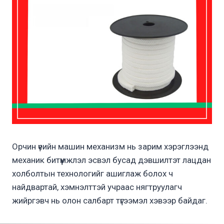
Орчин үеийн машин механизм нь зарим хэрэглээнд
механик битүүмжлэл эсвэл бусад дэвшилтэт лацдан
холболтын технологийг ашиглаж болох ч
найдвартай, хэмнэлттэй учраас нягтруулагч
жийргэвч нь олон салбарт түгээмэл хэвээр байдаг.