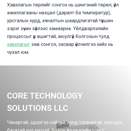
Хавхлагын төрлийг сонгох нь шингэний төрөл, үйл
ажиллагааны нөхцөл (даралт ба температур),
урсгалын хурд, хяналтын шаардлагатай түвшин
зэрэг хүчин зүйлээс хамаарна. Үйлдвэрлэлийн
процессыг үр ашигтай, аюулгүй болгохын тулд
хавхлагыг
зөв сонгох, засвар үйлчилгээ хийх нь
чухал юм.
CORE TECHNOLOGY
SOLUTIONS LLC
Чанартай, эдэлгээ сайтай, галд тэсвэртэй, элэгдэл
багатай уул уурхай, болон үйлдвэрийн тоног