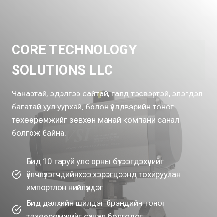
CORE TECHNOLOGY
SOLUTIONS LLC
Чанартай, эдэлгээ сайтай, галд тэсвэртэй, элэгдэл
багатай уул уурхай, болон үйлдвэрийн тоног
төхөөрөмжийг зөвхөн манай компани санал
болгож байна.
Бид 10 гаруй улс орны бүтээгдэхүүнийг
үйлчлүүлэгчдийнхээ хэрэгцээнд тохируулан
импортлон нийлүүлдэг.
Бид дэлхийн шилдэг брэндийн тоног
төхөөрөмжийг санал болгодог.