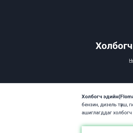
Skip
to
content
Холбогч
H
Холбогч эдийн(Floma
бензин, дизель түлш,
ашиглагддаг холбогч 