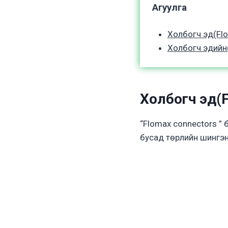
Агуулга
Холбогч эд(Flo
Холбогч эдийн(
Холбогч эд(
“Flomax connectors ” 
бусад төрлийн шингэ