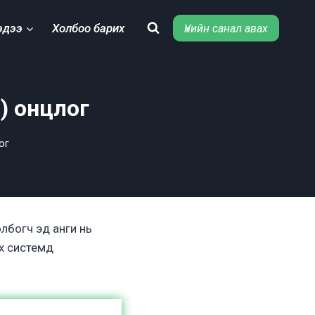
эдээ
Холбоо барих
Үнийн санал авах
) онцлог
ог
лбогч эд анги нь
ах системд