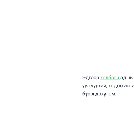
Эдгээр
холбогч
эд нь
уул уурхай, хөдөө аж 
бүтээгдэхүүн юм.