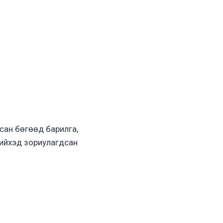
дсан бөгөөд барилга,
 хийхэд зориулагдсан