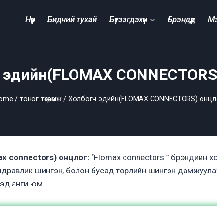
Нүүр
Бидний тухай
Бүтээгдэхүүн
Брэндүүд
М
 эдийн(FLOMAX CONNECTORS
ome
/
тоног төхөөрөмж
/
Холбогч эдийн(FLOMAX CONNECTORS) онцл
x connectors) онцлог:
“Flomax connectors ” брэндийн хо
 гидравлик шингэн, болон бусад төрлийн шингэн дамжуул
эд анги юм.