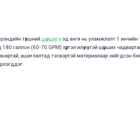
 брэндийн түлшний
шүршигч
эд анги нь уламжлалт 1 инчийн 
180 галлон (60-70 GPM) хүртэл илүү хүчтэй шүрших чадварт
анартай, ашиглалтад тэсвэртэй материалаар хийгдсэн бө
эрлэгддэг.