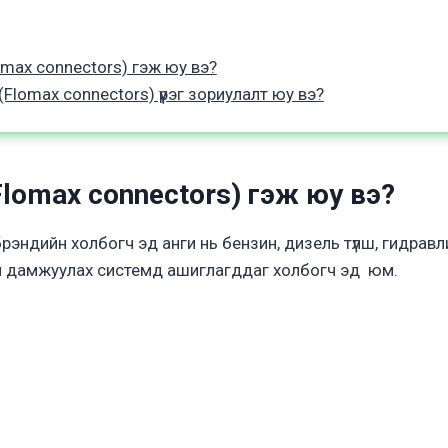
max connectors) гэж юу вэ?
Flomax connectors) үүрэг зориулалт юу вэ?
Flomax connectors
) гэж юу вэ?
брэндийн холбогч эд анги нь бензин, дизель түлш, гидрав
н дамжуулах системд ашиглагддаг холбогч эд юм.