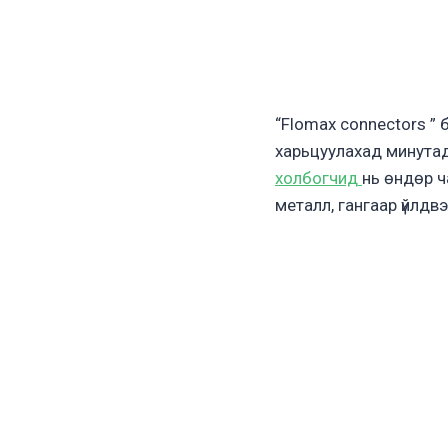
“Flomax connectors ”
харьцуулахад минутад 
холбогчид
нь өндөр ч
металл, гангаар үйлдв