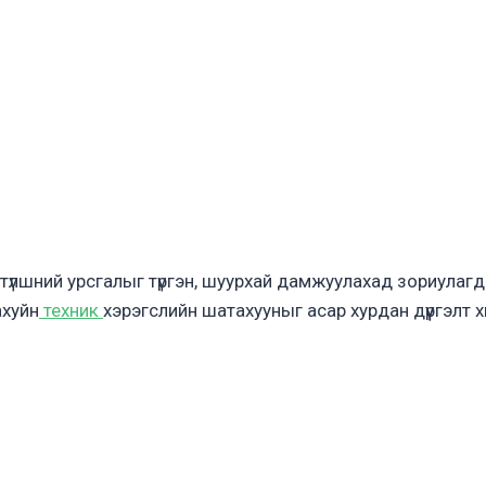
 түлшний урсгалыг түргэн, шуурхай дамжуулахад зориулаг
ахуйн
техник
хэрэгслийн шатахууныг асар хурдан дүүргэлт