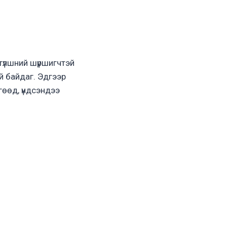
түлшний шүршигчтэй
ай байдаг. Эдгээр
гөөд, үндсэндээ