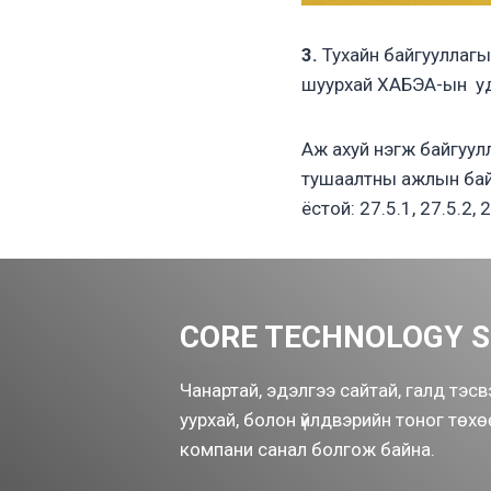
3.
Тухайн байгууллагы
шуурхай ХАБЭА-ын удир
Аж ахуй нэгж байгуулл
тушаалтны ажлын байр
ёстой: 27.5.1, 27.5.2, 2
CORE TECHNOLOGY S
Чанартай, эдэлгээ сайтай, галд тэсв
уурхай, болон үйлдвэрийн тоног тө
компани санал болгож байна.