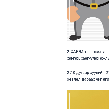
2.
ХАБЭА-ын ажилтан н
хангах, хангуулах ажлы
27.3 дугаар хуулийн 2
зөвлөл дараах чиг үүрги