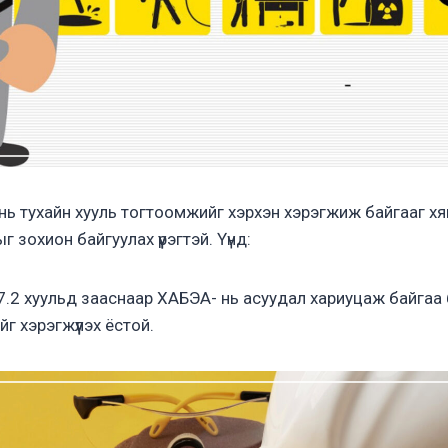
ь тухайн хууль тогтоомжийг хэрхэн хэрэгжиж байгааг х
г зохион байгуулах үүрэгтэй. Үүнд:
7.2 хуульд зааснаар ХАБЭА- нь асуудал хариуцаж байгаа 
йг хэрэгжүүлэх ёстой.