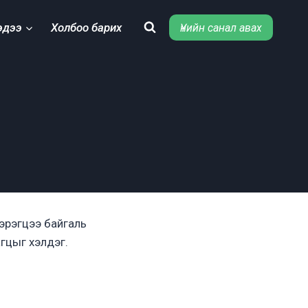
эдээ
Холбоо барих
Үнийн санал авах
зэрэгцээ байгаль
гцыг хэлдэг.