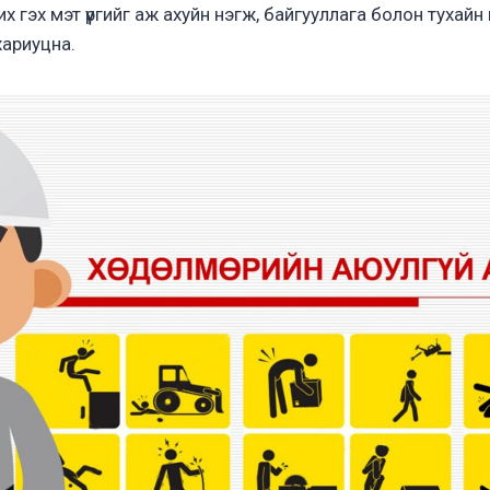
вих гэх мэт үүргийг аж ахуйн нэгж, байгууллага болон тухай
хариуцна.