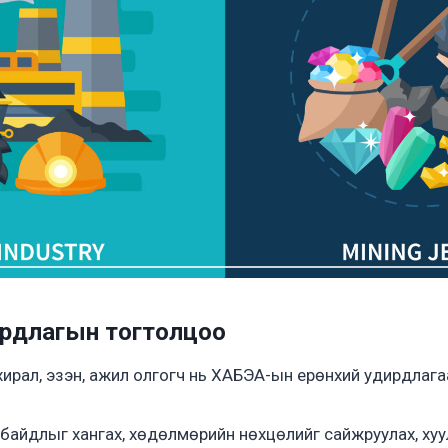
рдлагын тогтолцоо
ирал, эзэн, ажил олгогч нь ХАБЭА-ын ерөнхий удирдлагаар х
байдлыг хангах, хөдөлмөрийн нөхцөлийг сайжруулах, ху