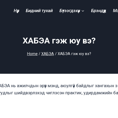
Нүүр
Бидний тухай
Бүтээгдэхүүн
Брэндүүд
М
ХАБЭА гэж юу вэ?
Home
/
ХАБЭА
/
ХАБЭА гэж юу вэ?
БЭА нь ажилчдын эрүүл мэнд, аюулгүй байдлыг хангахын 
уудлыг шийдвэрлэхэд чиглэсэн практик, удирдамжийн ба