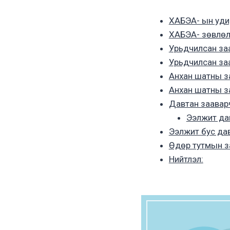
ХАБЭА- ын уди
ХАБЭА- зөвлөл
Урьдчилсан за
Урьдчилсан за
Анхан шатны з
Анхан шатны з
Давтан заавар
Ээлжит да
Ээлжит бус дав
Өдөр тутмын з
Нийтлэл: