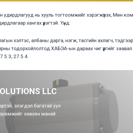
н удирдлагууд нь хууль тогтоомжийг хэрэгжүүлэх, Мөн к
длагаар хангах үүрэгтэй. Үүнд:
агын хэлтэс, албаны дарга, нэгж, тасгийн ахлагч, тэдгээ
ны тодорхойлолтод ХАБЭА-ын дараах чиг үүргийг заавал 
7.5.3, 27.5.4.
OLUTIONS LLC
эртэй, элэгдэл багатай уул
хөөрөмжийг зөвхөн манай