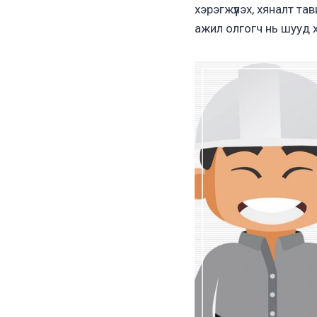
хэрэгжүүлэх, хяналт та
ажил олгогч нь шууд 