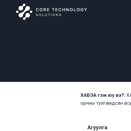
Skip
to
content
ХАБЭА гэж юу вэ?:
ХА
орчны тулгамдсан ас
Агуулга