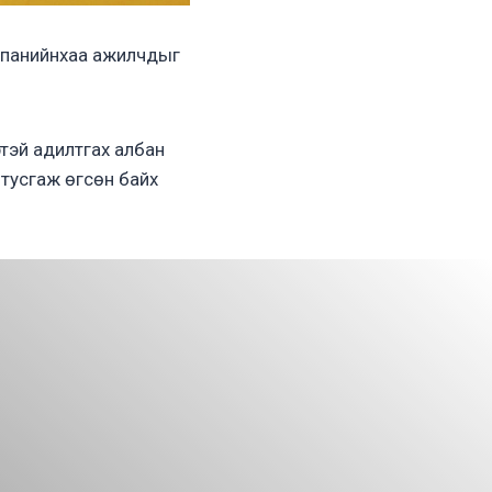
омпанийнхаа ажилчдыг
ртэй адилтгах албан
тусгаж өгсөн байх