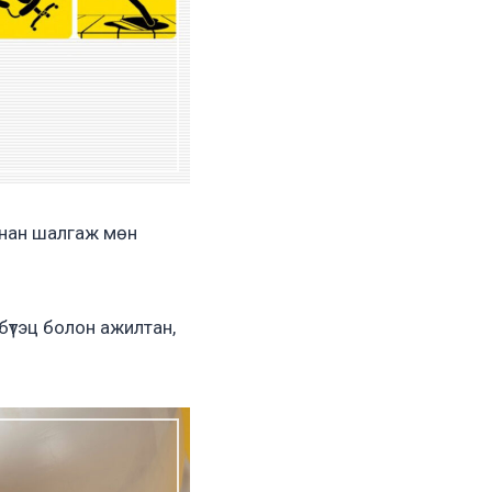
янан шалгаж мөн
бүтэц болон ажилтан,