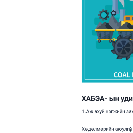
ХАБЭА- ын уди
1.
Аж ахуй нэгжийн зах
Хөдөлмөрийн аюулгүй 