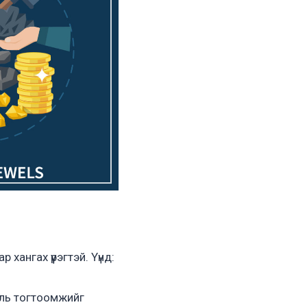
ангах үүрэгтэй. Үүнд:
уль тогтоомжийг