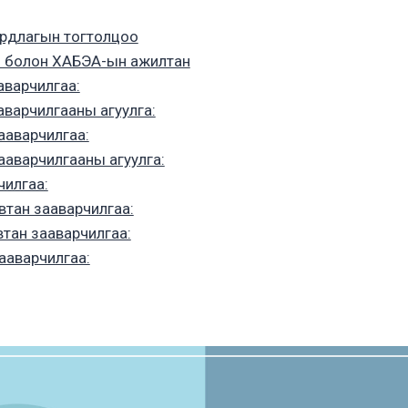
рдлагын тогтолцоо
 болон ХАБЭА-ын ажилтан
аварчилгаа:
аварчилгааны агуулга:
ааварчилгаа:
ааварчилгааны агуулга:
чилгаа:
втан зааварчилгаа:
тан зааварчилгаа:
ааварчилгаа: