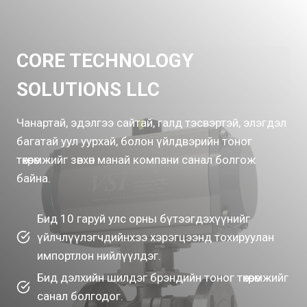
CORE TECHNOLOGY
SOLUTIONS LLC
Чанартай, эдэлгээ сайтай, галд тэсвэртэй, элэгдэл
багатай уул уурхай, болон үйлдвэрийн тоног
төхөөрөмжийг зөвхөн манай компани санал болгож
байна.
Бид 10 гаруй улс орны бүтээгдэхүүнийг
үйлчлүүлэгчдийнхээ хэрэгцээнд тохируулан
импортлон нийлүүлдэг.
Бид дэлхийн шилдэг брэндийн тоног төхөөрөмжийг
санал болгодог.