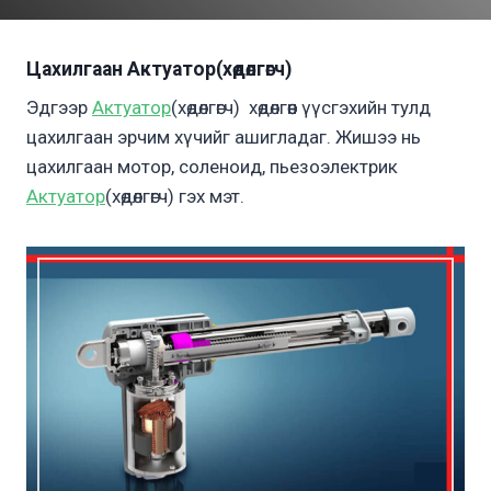
Цахилгаан Актуатор(хөдөлгөгч)
Эдгээр
Актуатор
(хөдөлгөгч) хөдөлгөөн үүсгэхийн тулд
цахилгаан эрчим хүчийг ашигладаг. Жишээ нь
цахилгаан мотор, соленоид, пьезоэлектрик
Актуатор
(хөдөлгөгч) гэх мэт.