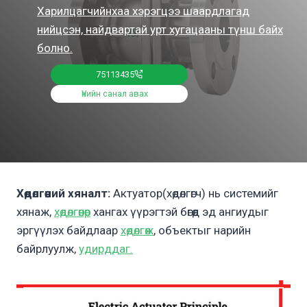
Харилцагчийнхаа хэрэгцээ шаардлагад
нийцсэн, найдвартай урт хугацааны түнш байх
болно.
75113435
Үнийн санал авах
Хөдөлгөөний хяналт:
Актуатор(хөдөлгөгч) нь системийг
хянаж,
хөдөлгөөнөөр
хангах үүрэгтэй бөгөөд эд ангиудыг
эргүүлэх байдлаар
хөдөлгөж
, объектыг нарийн
байрлуулж,
удирддаг.