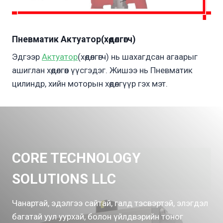
Пневматик Актуатор(хөдөлгөгч)
Эдгээр
Актуатор
(хөдөлгөгч) нь шахагдсан агаарыг
ашиглан хөдөлгөөн үүсгэдэг. Жишээ нь Пневматик
цилиндр, хийн моторын хөдөлгүүр гэх мэт.
CORE TECHNOLOGY
SOLUTIONS LLC
Чанартай, эдэлгээ сайтай, галд тэсвэртэй, элэгдэл
багатай уул уурхай, болон үйлдвэрийн тоног