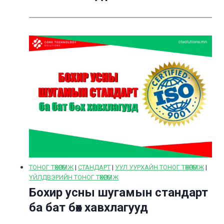
ТОНОГ ТӨХӨӨРӨМЖ
|
СТАНДАРТ
|
УУЛ УУРХАЙН ТОНОГ ТӨХӨӨРӨМЖ
|
ҮЙЛДВЭРИЙН ТОНОГ ТӨХӨӨРӨМЖ
Бохир усны шугамын стандарт
ба бат бөх хавхлагууд