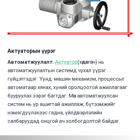
Актуаторын үүрэг
Автоматжуулалт:
Актуатор
(хөдөлгөгч) нь
автоматжуулалтын системд чухал үүрэг
гүйцэтгэдэг. Үүнд: машин механизм, процессыг
автоматаар хянах, хүний оролцоотой ажиллагааг
бууруулах зэрэг багтдаг. Мөн автоматжуулсан
систем нь үр ашигтай ажиллаж, бүтээмжийг
нэмэгдүүлэхээс гадна, үйлдвэрлэлийн
салбаруудад онцгой ач холбогдолтой байдаг.