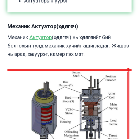
Актуаторын үүрэг
Механик Актуатор(хөдөлгөгч)
Механик
Актуатор
(хөдөлгөгч) нь хөдөлгөөнийг бий
болгохын тулд механик хүчийг ашигладаг. Жишээ
нь араа, хөшүүрэг, камер гэх мэт.