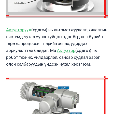
Актуаторууд
(хөдөлгөгч) нь автоматжуулалт, хяналтын
системд чухал үүрэг гүйцэтгэдэг бөгөөд янз бүрийн
төхөөрөмж, процессыг нарийн хянах, удирдах
зориулалттай байдаг. Мөн
Актуатор
(хөдөлгөгч) нь
робот техник, үйлдвэрлэл, сансар судлал зэрэг
олон салбаруудын үндсэн чухал хэсэг юм.