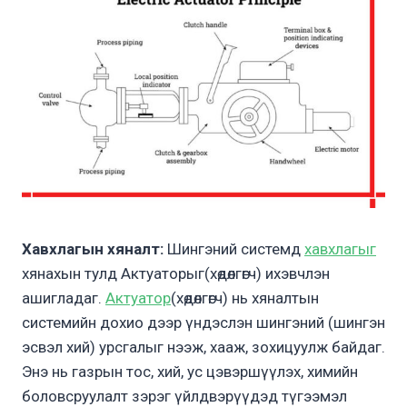
Хавхлагын хяналт:
Шингэний системд
хавхлагыг
хянахын тулд Актуаторыг(хөдөлгөгч) ихэвчлэн
ашигладаг.
Актуатор
(хөдөлгөгч) нь хяналтын
системийн дохио дээр үндэслэн шингэний (шингэн
эсвэл хий) урсгалыг нээж, хааж, зохицуулж байдаг.
Энэ нь газрын тос, хий, ус цэвэршүүлэх, химийн
боловсруулалт зэрэг үйлдвэрүүдэд түгээмэл