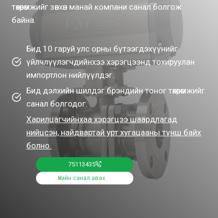
төхөөрөмжийг зөвхөн манай компани санал болгож
байна.
Бид 10 гаруй улс орны бүтээгдэхүүнийг
үйлчлүүлэгчдийнхээ хэрэгцээнд тохируулан
импортлон нийлүүлдэг.
Бид дэлхийн шилдэг брэндийн тоног төхөөрөмжийг
санал болгодог.
Харилцагчийнхаа хэрэгцээ шаардлагад
нийцсэн, найдвартай урт хугацааны түнш байх
болно.
75113435
Үнийн санал авах