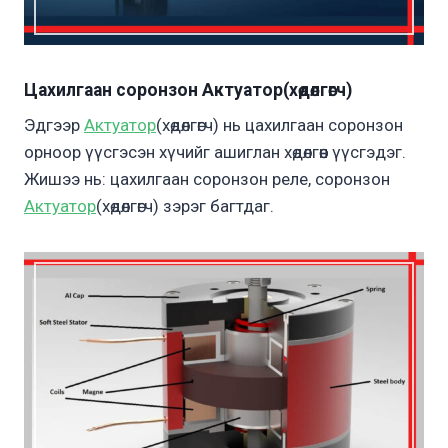
Цахилгаан соронзон Актуатор(хөдөлгөгч)
Эдгээр
Актуатор
(хөдөлгөгч) нь цахилгаан соронзон
орноор үүсгэсэн хүчийг ашиглан хөдөлгөөн үүсгэдэг.
Жишээ нь: цахилгаан соронзон реле, соронзон
Актуатор
(хөдөлгөгч) зэрэг багтдаг.