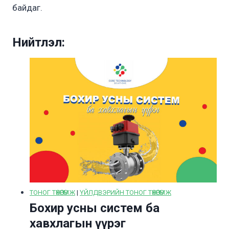
байдаг.
Нийтлэл:
ТОНОГ ТӨХӨӨРӨМЖ
|
ҮЙЛДВЭРИЙН ТОНОГ ТӨХӨӨРӨМЖ
Бохир усны систем ба
хавхлагын үүрэг