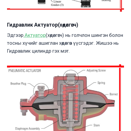
Гидравлик Актуатор(хөдөлгөгч)
Эдгээр
Актуатор
(хөдөлгөгч) нь голчлон шингэн болон
тосны хүчийг ашиглан хөдөлгөөн үүсгэдэг. Жишээ нь
Гидравлик цилиндр гэх мэт.