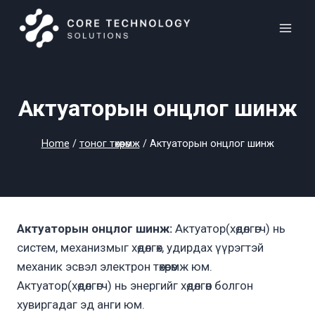
Skip
to
content
Актуаторын онцлог шинж
Home
/
тоног төхөөрөмж
/
Актуаторын онцлог шинж
Актуаторын онцлог шинж:
Актуатор(хөдөлгөгч) нь
систем, механизмыг хөдөлгөх, удирдах үүрэгтэй
механик эсвэл электрон төхөөрөмж юм.
Актуатор(хөдөлгөгч) нь энергийг хөдөлгөөн болгон
хувиргадаг эд анги юм.