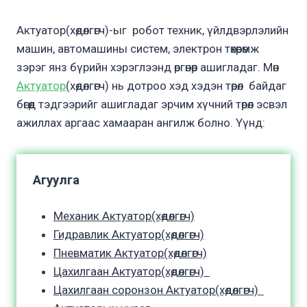
Актуатор(хөдөлгөгч)-ыг робот техник, үйлдвэрлэлийн
машин, автомашины систем, электрон төхөөрөмж
зэрэг янз бүрийн хэрэглээнд өргөнөөр ашигладаг. Мөн
Актуатор
(хөдөлгөгч) нь дотроо хэд хэдэн төрөл байдаг
бөгөөд тэдгээрийг ашигладаг эрчим хүчний төрөл эсвэл
ажиллах аргаас хамааран ангилж болно. Үүнд:
Агуулга
Механик Актуатор(хөдөлгөгч)
Гидравлик Актуатор(хөдөлгөгч)
Пневматик Актуатор(хөдөлгөгч)
Цахилгаан Актуатор(хөдөлгөгч)
Цахилгаан соронзон Актуатор(хөдөлгөгч)