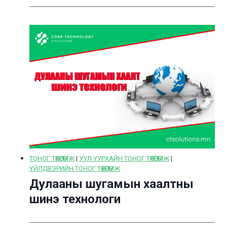
ТОНОГ ТӨХӨӨРӨМЖ
|
УУЛ УУРХАЙН ТОНОГ ТӨХӨӨРӨМЖ
|
ҮЙЛДВЭРИЙН ТОНОГ ТӨХӨӨРӨМЖ
Дулааны шугамын хаалтны
шинэ технологи