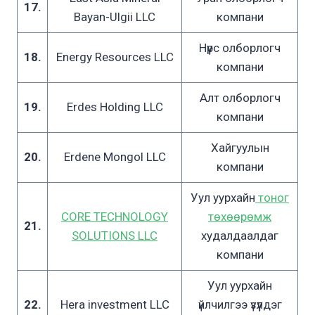
17.
Bayan-Ulgii LLC
компани
Нүүрс олборлогч
18.
Energy Resources LLC
компани
Алт олборлогч
19.
Erdes Holding LLC
компани
Хайгуулын
20.
Erdene Mongol LLC
компани
Уул уурхайн
тоног
CORE TECHNOLOGY
төхөөрөмж
21.
SOLUTIONS LLC
худалдаалдаг
компани
Уул уурхайн
22.
Hera investment LLC
үйлчилгээ үзүүлдэг