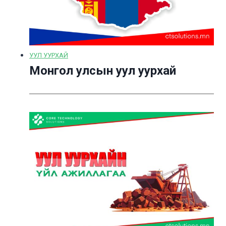
УУЛ УУРХАЙ
Монгол улсын уул уурхай