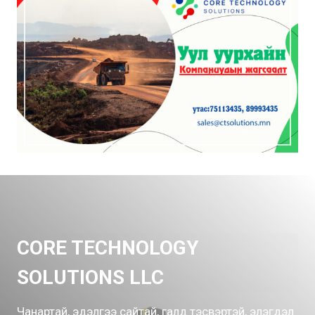
CORE TECHNOLOGY
SOLUTIONS LLC
Чанартай, эдэлгээ сайтай, галд тэсвэртэй, элэгдэл