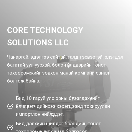
CORE TECHNOLOGY
SOLUTIONS LLC
Чанартай, эдэлгээ сайтай, галд тэсвэртэй, элэгдэл
багатай уул уурхай, болон үйлдвэрийн тоног
төхөөрөмжийг зөвхөн манай компани санал
болгож байна.
Бид 10 гаруй улс орны бүтээгдэхүүнийг
үйлчлүүлэгчдийнхээ хэрэгцээнд тохируулан
импортлон нийлүүлдэг.
Бид дэлхийн шилдэг брэндийн тоног
төхөөрөмжийг санал болгодог.