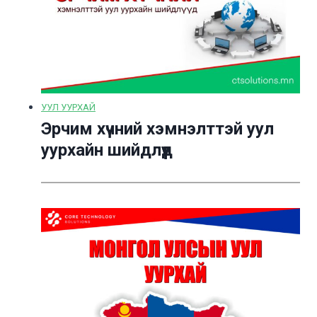
УУЛ УУРХАЙ
Эрчим хүчний хэмнэлттэй уул
уурхайн шийдлүүд