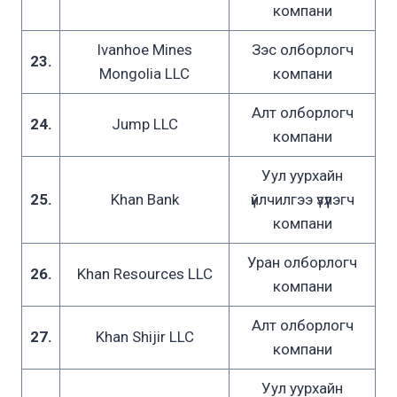
компани
Ivanhoe Mines
Зэс олборлогч
23.
Mongolia LLC
компани
Алт олборлогч
24.
Jump LLC
компани
Уул уурхайн
25.
Khan Bank
үйлчилгээ үзүүлэгч
компани
Уран олборлогч
26.
Khan Resources LLC
компани
Алт олборлогч
27.
Khan Shijir LLC
компани
Уул уурхайн