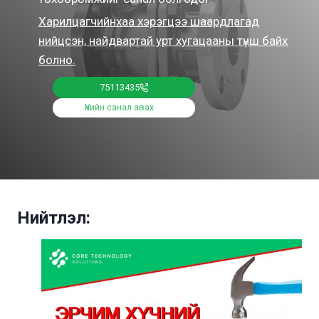
Харилцагчийнхаа хэрэгцээ шаардлагад
нийцсэн, найдвартай урт хугацааны түнш байх
болно.
75113435
Үнийн санал авах
Нийтлэл: