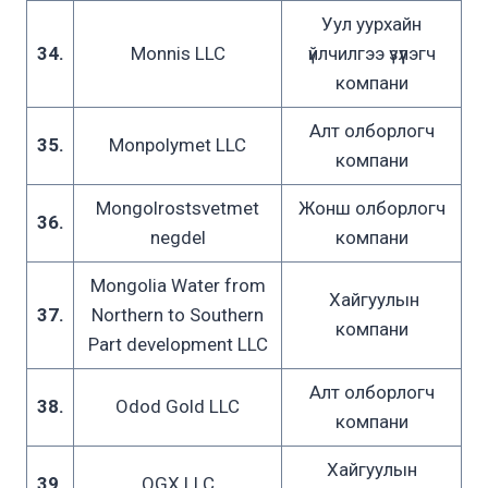
Уул уурхайн
34.
Monnis LLC
үйлчилгээ үзүүлэгч
компани
Алт олборлогч
35.
Monpolymet LLC
компани
Mongolrostsvetmet
Жонш олборлогч
36.
negdel
компани
Mongolia Water from
Хайгуулын
37.
Northern to Southern
компани
Part development LLC
Алт олборлогч
38.
Odod Gold LLC
компани
Хайгуулын
39.
QGX LLC