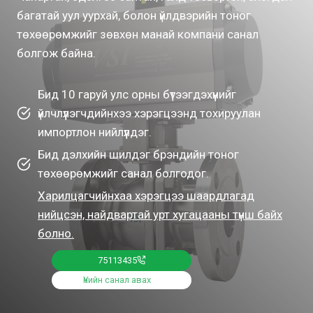
багатай уул уурхай, болон үйлдвэрийн тоног
төхөөрөмжийг зөвхөн манай компани санал
болгож байна.
Бид 10 гаруй улс орны бүтээгдэхүүнийг
үйлчлүүлэгчдийнхээ хэрэгцээнд тохируулан
импортлон нийлүүлдэг.
Бид дэлхийн шилдэг брэндийн тоног
төхөөрөмжийг санал болгодог.
Харилцагчийнхаа хэрэгцээ шаардлагад
нийцсэн, найдвартай урт хугацааны түнш байх
болно.
75113435
Үнийн санал авах