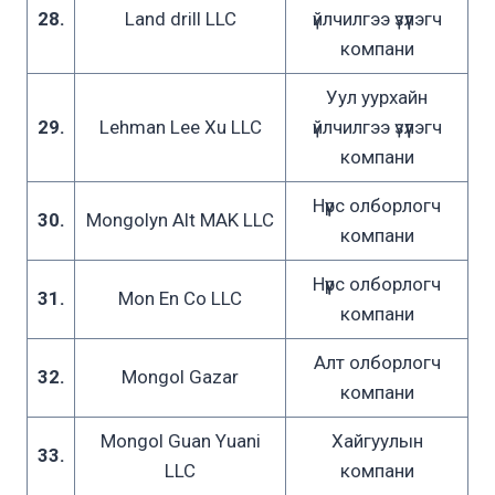
28.
Land drill LLC
үйлчилгээ үзүүлэгч
компани
Уул уурхайн
29.
Lehman Lee Xu LLC
үйлчилгээ үзүүлэгч
компани
Нүүрс олборлогч
30.
Mongolyn Alt MAK LLC
компани
Нүүрс олборлогч
31.
Mon En Co LLC
компани
Алт олборлогч
32.
Mongol Gazar
компани
Mongol Guan Yuani
Хайгуулын
33.
LLC
компани