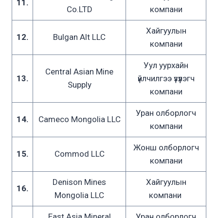
11.
Co.LTD
компани
Хайгуулын
12.
Bulgan Alt LLC
компани
Уул уурхайн
Central Asian Mine
13.
үйлчилгээ үзүүлэгч
Supply
компани
Уран олборлогч
14.
Cameco Mongolia LLC
компани
Жонш олборлогч
15.
Commod LLC
компани
Denison Mines
Хайгуулын
16.
Mongolia LLC
компани
East Asia Mineral
Уран олборлогч