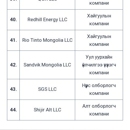
компани
Хайгуулын
40.
Redhill Energy LLC
компани
Хайгуулын
41.
Rio Tinto Mongolia LLC
компани
Уул уурхайн
42.
Sandvik Mongolia LLC
үйлчилгээ үзүүлэгч
компани
Нүүрс олборлогч
43.
SGS LLC
компани
Алт олборлогч
44.
Shijir Alt LLC
компани