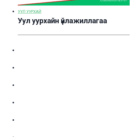
УУЛ УУРХАЙ
Уул уурхайн үйлажиллагаа