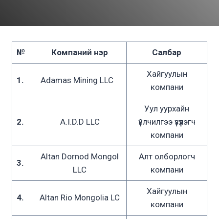
№
Компаний нэр
Салбар
Хайгуулын
1.
Adamas Mining LLC
компани
Уул уурхайн
2.
A.I.D.D LLC
үйлчилгээ үзүүлэгч
компани
Altan Dornod Mongol
Алт олборлогч
3.
LLC
компани
Хайгуулын
4.
Altan Rio Mongolia LC
компани