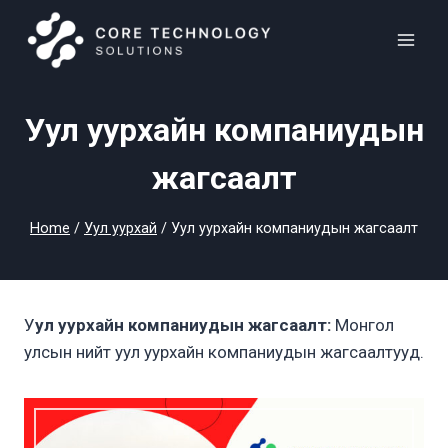
Skip
to
content
Уул уурхайн компаниудын
жагсаалт
Home
/
Уул уурхай
/
Уул уурхайн компаниудын жагсаалт
У
ул уурхайн компаниудын жагсаалт:
Монгол
улсын нийт уул уурхайн компаниудын жагсаалтууд.