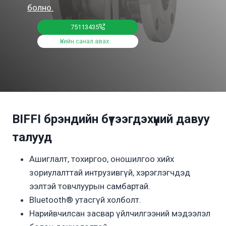
болно.
75113435
Үнийн санал авах
BIFFI брэндийн бүтээгдэхүүний давуу
талууд
Ашиглалт, тохиргоо, оношилгоо хийх
зориулалттай интрузивгүй, хэрэглэгчдэд
ээлтэй товчлуурын самбартай.
Bluetooth® утасгүй холболт.
Нарийвчилсан засвар үйлчилгээний мэдээлэл