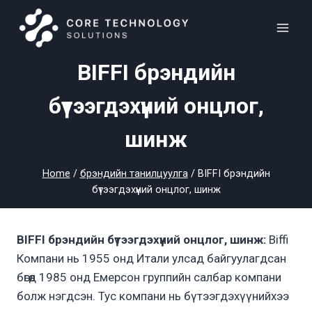
Skip
to
content
BIFFI брэндийн
бүтээгдэхүүний онцлог,
шинж
Home
/
брэндийн танилцуулга
/
BIFFI брэндийн
бүтээгдэхүүний онцлог, шинж
BIFFI брэндийн бүтээгдэхүүний онцлог, шинж:
Biffi
Компани нь 1955 онд Итали улсад байгуулагдсан
бөгөөд 1985 онд Емерсон группийн салбар компани
болж нэгдсэн. Тус компани нь бүтээгдэхүүнийхээ