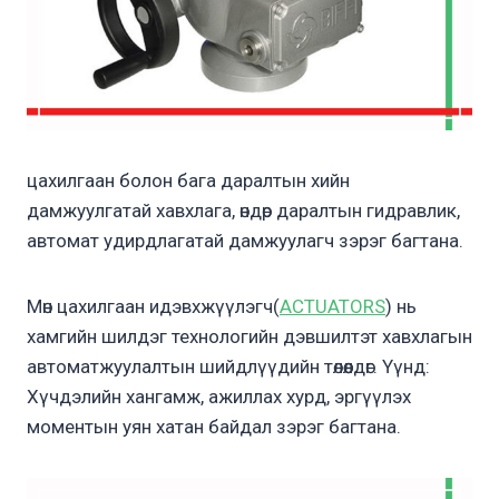
цахилгаан болон бага даралтын хийн
дамжуулгатай хавхлага, өндөр даралтын гидравлик,
автомат удирдлагатай дамжуулагч зэрэг багтана.
Мөн цахилгаан идэвхжүүлэгч(
ACTUATORS
) нь
хамгийн шилдэг технологийн дэвшилтэт хавхлагын
автоматжуулалтын шийдлүүдийн төлөөлдөг. Үүнд:
Хүчдэлийн хангамж, ажиллах хурд, эргүүлэх
моментын уян хатан байдал зэрэг багтана.