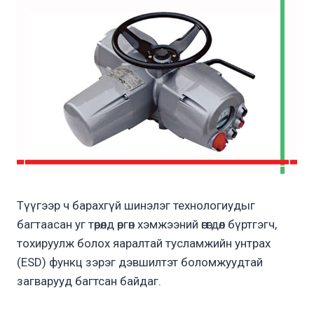
Түүгээр ч барахгүй шинэлэг технологиудыг
багтаасан уг төрөлд өргөн хэмжээний өгөгдөл бүртгэгч,
тохируулж болох яаралтай тусламжийн унтрах
(ESD) функц зэрэг дэвшилтэт боломжуудтай
загварууд багтсан байдаг.