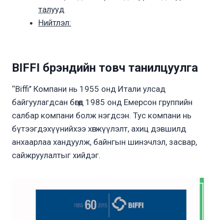
талууд
Нийтлэл:
BIFFI брэндийн товч танилцуулга
‘‘Biffi’’ Компани нь 1955 онд Итали улсад
байгуулагдсан бөгөөд 1985 онд Емерсон группийн
салбар компани болж нэгдсэн. Тус компани нь
бүтээгдэхүүнийхээ хөгжүүлэлт, ахиц дэвшилд
анхаарлаа хандуулж, байнгын шинэчлэл, засвар,
сайжруулалтыг хийдэг.