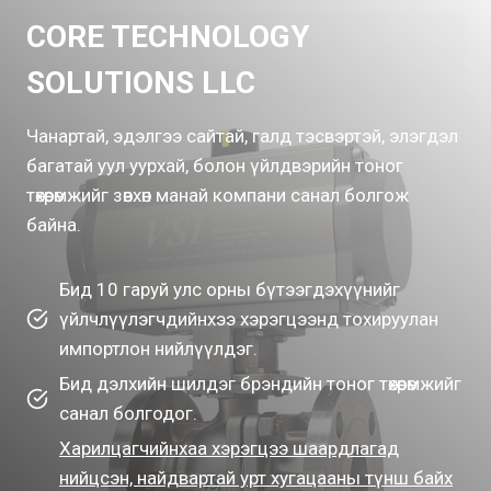
CORE TECHNOLOGY
SOLUTIONS LLC
Чанартай, эдэлгээ сайтай, галд тэсвэртэй, элэгдэл
багатай уул уурхай, болон үйлдвэрийн тоног
төхөөрөмжийг зөвхөн манай компани санал болгож
байна.
Бид 10 гаруй улс орны бүтээгдэхүүнийг
үйлчлүүлэгчдийнхээ хэрэгцээнд тохируулан
импортлон нийлүүлдэг.
Бид дэлхийн шилдэг брэндийн тоног төхөөрөмжийг
санал болгодог.
Харилцагчийнхаа хэрэгцээ шаардлагад
нийцсэн, найдвартай урт хугацааны түнш байх