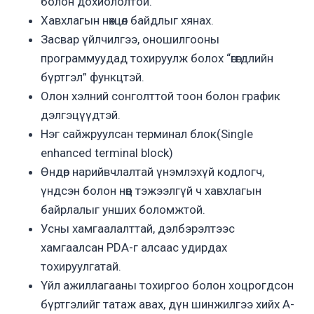
болон дохиололтой.
Хавхлагын нөхцөл байдлыг хянах.
Засвар үйлчилгээ, оношилгооны
программуудад тохируулж болох “өгөгдлийн
бүртгэл” функцтэй.
Олон хэлний сонголттой тоон болон график
дэлгэцүүдтэй.
Нэг сайжруулсан терминал блок(Single
enhanced terminal block)
Өндөр нарийвчлалтай үнэмлэхүй кодлогч,
үндсэн болон нөөц тэжээлгүй ч хавхлагын
байрлалыг унших боломжтой.
Усны хамгаалалттай, дэлбэрэлтээс
хамгаалсан PDA-г алсаас удирдах
тохируулгатай.
Үйл ажиллагааны тохиргоо болон хоцрогдсон
бүртгэлийг татаж авах, дүн шинжилгээ хийх A-