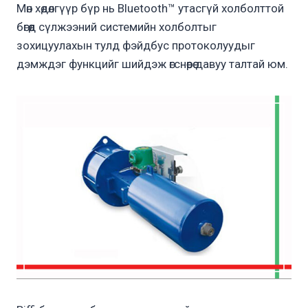
Мөн хөдөлгүүр бүр нь Bluetooth™ утасгүй холболттой
бөгөөд сүлжээний системийн холболтыг
зохицуулахын тулд фэйдбус протоколуудыг
дэмждэг функцийг шийдэж өгснөөрөө давуу талтай юм.