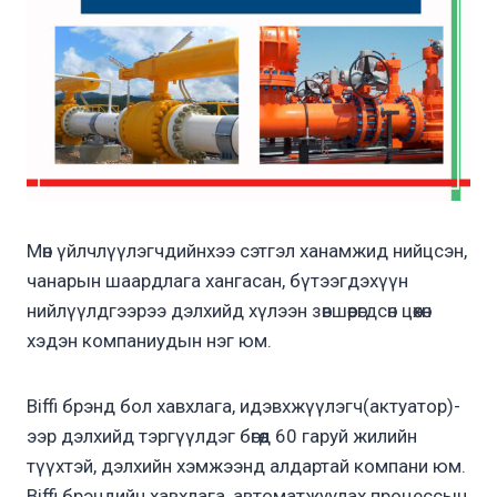
Мөн үйлчлүүлэгчдийнхээ сэтгэл ханамжид нийцсэн,
чанарын шаардлага хангасан, бүтээгдэхүүн
нийлүүлдгээрээ дэлхийд хүлээн зөвшөөрөгдсөн цөөхөн
хэдэн компаниудын нэг юм.
Biffi брэнд бол хавхлага, идэвхжүүлэгч(актуатор)-
ээр дэлхийд тэргүүлдэг бөгөөд 60 гаруй жилийн
түүхтэй, дэлхийн хэмжээнд алдартай компани юм.
Biffi брэндийн хавхлага, автоматжуулах процессын