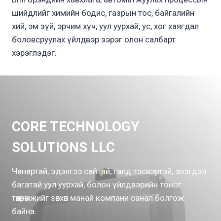
шийдлийг химийн бодис, газрын тос, байгалийн
хий, эм зүй, эрчим хүч, уул уурхай, ус, хог хаягдал
боловсруулах үйлдвэр зэрэг олон салбарт
хэрэглэдэг.
CORE TECHNOLOGY
SOLUTIONS LLC
Чанартай, эдэлгээ сайтай, галд тэсвэртэй, элэгдэл
багатай уул уурхай, болон үйлдвэрийн тоног
төхөөрөмжийг зөвхөн манай компани санал болгож
байна.