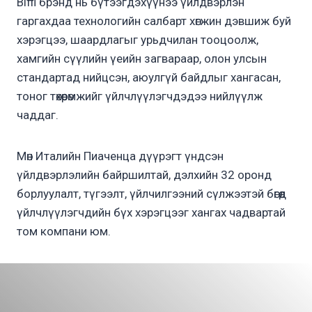
Biffi брэнд нь бүтээгдэхүүнээ үйлдвэрлэн
гаргахдаа технологийн салбарт хөгжин дэвшиж буй
хэрэгцээ, шаардлагыг урьдчилан тооцоолж,
хамгийн сүүлийн үеийн загвараар, олон улсын
стандартад нийцсэн, аюулгүй байдлыг хангасан,
тоног төхөөрөмжийг үйлчлүүлэгчдэдээ нийлүүлж
чаддаг.
Мөн Италийн Пиаченца дүүрэгт үндсэн
үйлдвэрлэлийн байршилтай, дэлхийн 32 оронд
борлуулалт, түгээлт, үйлчилгээний сүлжээтэй бөгөөд
үйлчлүүлэгчдийн бүх хэрэгцээг хангах чадвартай
том компани юм.