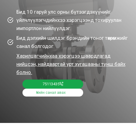
Бид 10 гаруй улс орны бүтээгдэхүүнийг
үйлчлүүлэгчдийнхээ хэрэгцээнд тохируулан
импортлон нийлүүлдэг.
Бид дэлхийн шилдэг брэндийн тоног төхөөрөмжийг
санал болгодог.
Харилцагчийнхаа хэрэгцээ шаардлагад
нийцсэн, найдвартай урт хугацааны түнш байх
болно.
75113435
Үнийн санал авах