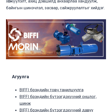
хөгжүүлэлт, ахиц дэвшилд анхаарлаа хандуулж,
байнгын шинэчлэл, засвар, сайжруулалтыг хийдэг.
Агуулга
BIFFI брэндийн товч танилцуулга
BIFFI брэндийн бүтээгдэхүүний онцлог,
шинж
BIFFI брэндийн бүтээгдэхүүний давуу