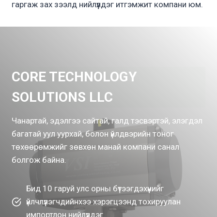
гаргаж зах зээлд нийлүүлдэг итгэмжит компани юм.
CORE TECHNOLOGY
SOLUTIONS LLC
Чанартай, эдэлгээ сайтай, галд тэсвэртэй, элэгдэл
багатай уул уурхай, болон үйлдвэрийн тоног
төхөөрөмжийг зөвхөн манай компани санал
болгож байна.
Бид 10 гаруй улс орны бүтээгдэхүүнийг
үйлчлүүлэгчдийнхээ хэрэгцээнд тохируулан
импортлон нийлүүлдэг.