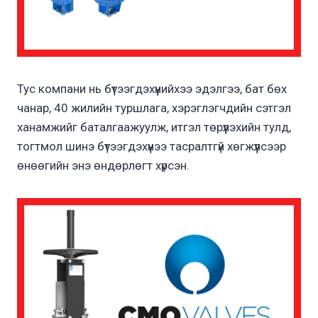
Тус компани нь бүтээгдэхүүнийхээ эдэлгээ, бат бөх
чанар, 40 жилийн туршлага, хэрэглэгчдийн сэтгэл
ханамжийг баталгаажуулж, итгэл төрүүлэхийн тулд,
тогтмол шинэ бүтээгдэхүүнээ тасралтгүй хөгжүүлсээр
өнөөгийн энэ өндөрлөгт хүрсэн.