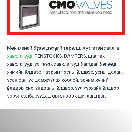
Мөн манай бүтээгдэхүүний төрөлд: Хутгатай хаалга
хавхлагууд
, PENSTOCKS, DAMPERS, шалгах
хавхлагууд, ус түгээх хавхлагууд багтдаг бөгөөд
химийн үйлдвэр, газрын тосны үйлдвэр, усны далан,
усан сан, ус дамжуулах хоолой, эрчим хүчний
үйлдвэр, хүнс, ундааны үйлдвэр, уул уурхайн үйлдвэр
зэрэг салбаруудад өргөнөөр ашиглагддаг.