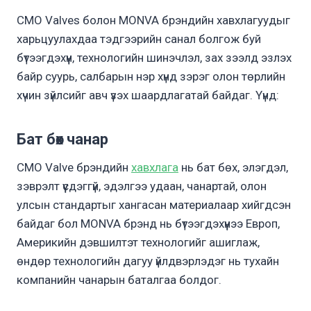
CMO Valves болон MONVA брэндийн хавхлагуудыг
харьцуулахдаа тэдгээрийн санал болгож буй
бүтээгдэхүүн, технологийн шинэчлэл, зах зээлд эзлэх
байр суурь, салбарын нэр хүнд зэрэг олон төрлийн
хүчин зүйлсийг авч үзэх шаардлагатай байдаг. Үүнд:
Бат бөх чанар
CMO Valve брэндийн
хавхлага
нь бат бөх, элэгдэл,
зэврэлт үүсдэггүй, эдэлгээ удаан, чанартай, олон
улсын стандартыг хангасан материалаар хийгдсэн
байдаг бол MONVA брэнд нь бүтээгдэхүүнээ Европ,
Америкийн дэвшилтэт технологийг ашиглаж,
өндөр технологийн дагуу үйлдвэрлэдэг нь тухайн
компанийн чанарын баталгаа болдог.