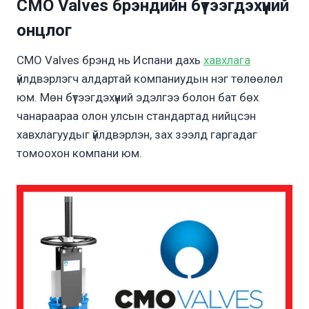
CMO Valves брэндийн бүтээгдэхүүний
онцлог
CMO Valves брэнд нь Испани дахь
хавхлага
үйлдвэрлэгч алдартай компаниудын нэг төлөөлөл
юм. Мөн бүтээгдэхүүний эдэлгээ болон бат бөх
чанараараа олон улсын стандартад нийцсэн
хавхлагуудыг үйлдвэрлэн, зах зээлд гаргадаг
томоохон компани юм.