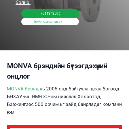
болно.
75113435
Үнийн санал авах
MONVA брэндийн бүтээгдэхүүний
онцлог
MONVA брэнд
нь 2005 онд байгуулагдсан бөгөөд
БНХАУ-ын ӨМӨЗО-ны нийслэл Хөх хотод,
Бээжингээс 500 орчим кг зайд байрладаг компани
юм.