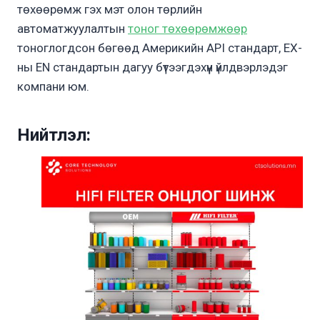
төхөөрөмж гэх мэт олон төрлийн
автоматжуулалтын
тоног төхөөрөмжөөр
тоноглогдсон бөгөөд Америкийн API стандарт, ЕХ-
ны EN стандартын дагуу бүтээгдэхүүн үйлдвэрлэдэг
компани юм.
Нийтлэл: