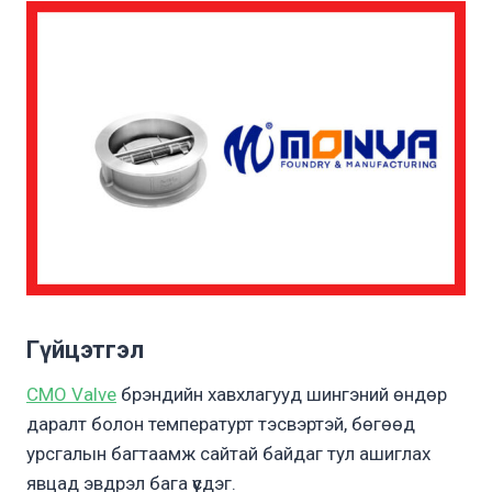
Гүйцэтгэл
CMO Valve
брэндийн хавхлагууд шингэний өндөр
даралт болон температурт тэсвэртэй, бөгөөд
урсгалын багтаамж сайтай байдаг тул ашиглах
явцад эвдрэл бага үүсдэг.