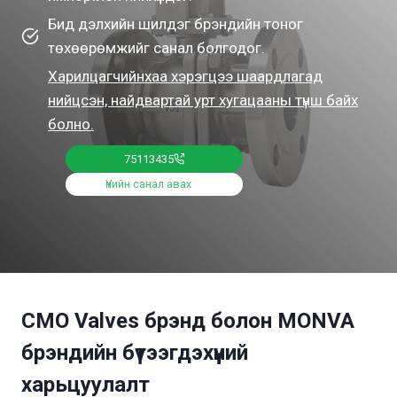
Бид дэлхийн шилдэг брэндийн тоног
төхөөрөмжийг санал болгодог.
Харилцагчийнхаа хэрэгцээ шаардлагад
нийцсэн, найдвартай урт хугацааны түнш байх
болно.
75113435
Үнийн санал авах
CMO Valves брэнд болон MONVA
брэндийн бүтээгдэхүүний
харьцуулалт