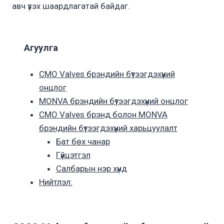
авч үзэх шаардлагатай байдаг.
Агуулга
CMO Valves брэндийн бүтээгдэхүүний
онцлог
MONVA брэндийн бүтээгдэхүүний онцлог
CMO Valves брэнд болон MONVA
брэндийн бүтээгдэхүүний харьцуулалт
Бат бөх чанар
Гүйцэтгэл
Салбарын нэр хүнд
Нийтлэл: