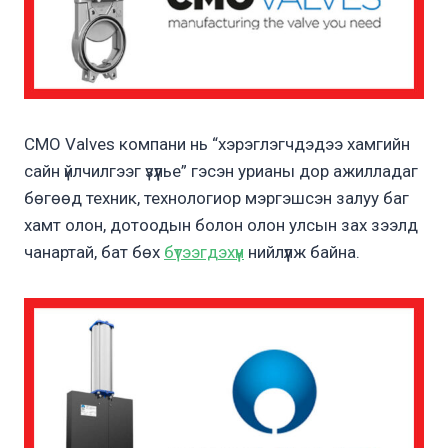
CMO Valves компани нь “хэрэглэгчдэдээ хамгийн
сайн үйлчилгээг үзүүлье” гэсэн урианы дор ажилладаг
бөгөөд техник, технологиор мэргэшсэн залуу баг
хамт олон, дотоодын болон олон улсын зах зээлд
чанартай, бат бөх
бүтээгдэхүүн
нийлүүлж байна.