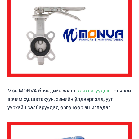
Мөн MONVA брэндийн хаалт
хавхлагуудыг
голчлон
эрчим хүч, шатахуун, химийн үйлдвэрлэлд, уул
уурхайн салбаруудад өргөнөөр ашигладаг.