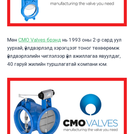
Мөн
CMO Valves брэнд
нь 1993 оны 2-р сард уул
уурхай, үйлдвэрлэлд хэрэгцээт тоног төхөөрөмж
үйлдвэрлэлийн чиглэлээр үйл ажиллагаа явуулдаг,
40 гаруй жилийн туршлагатай компани юм.