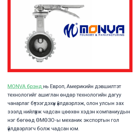
MONVA брэнд
нь Европ, Америкийн дэвшилтэт
технологийг ашиглан өндөр технологийн дагуу
чанарлаг бүтээгдэхүүн үйлдвэрлэж, олон улсын зах
зээлд нийлүүлж чадсан цөөхөн хэдэн компаниудын
нэг бөгөөд ӨМӨЗО-ы механик экспортын гол
үйлдвэрлэгч болж чадсан юм.