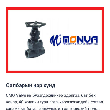
Салбарын нэр хүнд
CMO Valve нь бүтээгдэхүүнийхээ эдэлгээ, бат бөх
чанар, 40 жилийн туршлага, хэрэглэгчидийн сэтгэл
ханамжыг баталгаажуулж, итгэл төрүүлэхийн тулд,