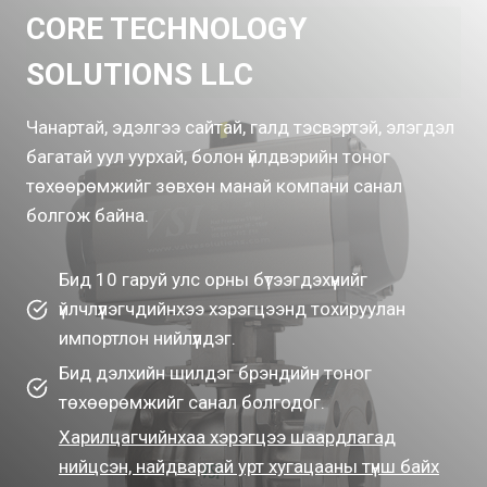
CORE TECHNOLOGY
SOLUTIONS LLC
Чанартай, эдэлгээ сайтай, галд тэсвэртэй, элэгдэл
багатай уул уурхай, болон үйлдвэрийн тоног
төхөөрөмжийг зөвхөн манай компани санал
болгож байна.
Бид 10 гаруй улс орны бүтээгдэхүүнийг
үйлчлүүлэгчдийнхээ хэрэгцээнд тохируулан
импортлон нийлүүлдэг.
Бид дэлхийн шилдэг брэндийн тоног
төхөөрөмжийг санал болгодог.
Харилцагчийнхаа хэрэгцээ шаардлагад
нийцсэн, найдвартай урт хугацааны түнш байх