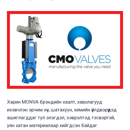
Харин MONVA брэндийн хаалт, хавхлагууд
ихэвчлэн эрчим хүч, шатахуун, химийн үйлдвэрүүдэд
ашиглагддаг тул элэгдэл, зэврэлтэд тэсвэртэй,
уян хатан материалаар хийгдсэн байдаг.