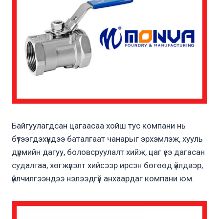
Байгуулагдсан цагаасаа хойш тус компани нь
бүтээгдэхүүндээ баталгаат чанарыг эрхэмлэж, хууль
дүрмийн дагуу, боловсруулалт хийж, цаг үеэ дагасан
судалгаа, хөгжүүлэлт хийсээр ирсэн бөгөөд үйлдвэр,
үйлчилгээндээ нэлээдгүй анхаардаг компани юм.