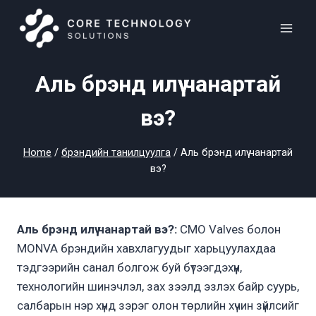
Skip
to
content
Аль брэнд илүү чанартай
вэ?
Home
/
брэндийн танилцуулга
/
Аль брэнд илүү чанартай
вэ?
Аль брэнд илүү чанартай вэ?:
CMO Valves болон
MONVA брэндийн хавхлагуудыг харьцуулахдаа
тэдгээрийн санал болгож буй бүтээгдэхүүн,
технологийн шинэчлэл, зах зээлд эзлэх байр суурь,
салбарын нэр хүнд зэрэг олон төрлийн хүчин зүйлсийг