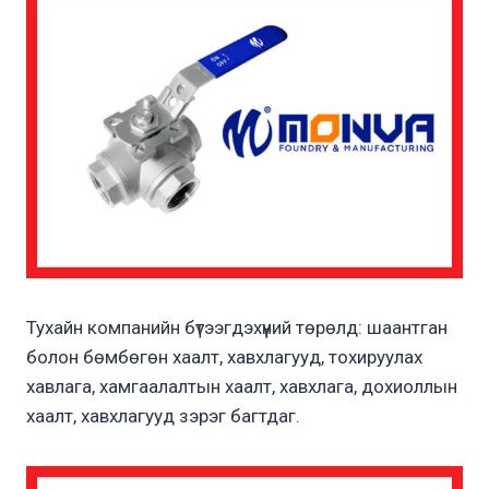
Тухайн компанийн бүтээгдэхүүний төрөлд: шаантган
болон бөмбөгөн хаалт, хавхлагууд, тохируулах
хавлага, хамгаалалтын хаалт, хавхлага, дохиоллын
хаалт, хавхлагууд зэрэг багтдаг.