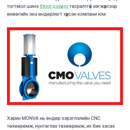
тогтмол шинэ
бүтээгдэхүүнээ
тасралтгүй хөгжүүлсээр
өнөөгийн энэ өндөрлөгт хүрсэн компани юм.
Харин MONVA нь өндөр зэрэглэлийн CNC
төхөөрөмж, нунтаглах төхөөрөмж, их бие засах