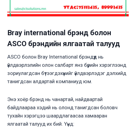
Bray international брэнд болон
ASCO брэндийн ялгаатай талууд
ASCO болон Bray International брэндүүд нь
үйлдвэрлэлийн олон салбарт янз бүрийн хэрэглээнд
зориулагдсан бүтээгдэхүүнийг үйлдвэрлэдэг дэлхийд
танигдсан алдартай компаниуд юм.
Энэ хоёр брэнд нь чанартай, найдвартай
байдлаараа хэдий нь олонд танигдсан боловч
тухайн хэрэгцээ шаардлагаасаа хамааран
ялгаатай талууд их бий. Үүнд: