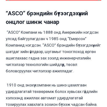
“ASCO” брэндийн бүтээгдэхүүний
онцлог шинж чанар
‘‘ASCO’’ Компани нь 1888 онд Америкийн нэгдсэн
улсад байгуулагдсан ч 1985 онд “Емерсон”
Компанид нэгдсэн. “ASCO” брэндийн бүтээгдэхүүнийг
шатдаг хийн үйлдвэр, шугамыг тоноглоход өргөн
ашиглахаас гадна зах зээлд инженерчлэлийн
чиглэлээр технологийн шийдлүүд, төсөл
боловсруулах чиглэлээр ажилладаг.
1910 онд энэхүү компани нь шинэ цахилгаан
удирдлагатай төхөөрөмж болох хувьсах гүйдлийн
хэлхээнд ажиллах автомат удирдлагатай
тохируулах хавхлага зохион бүтээж чадсан байна.