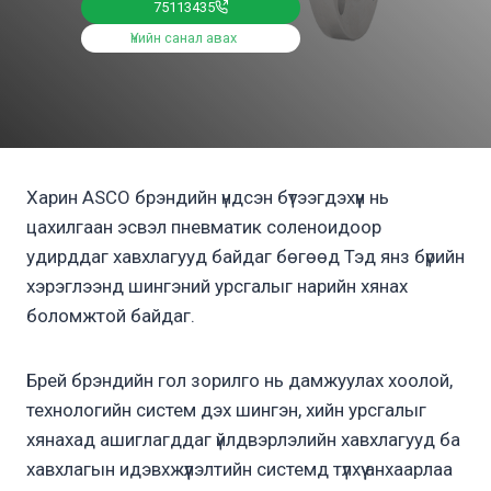
75113435
Үнийн санал авах
Харин ASCO брэндийн үндсэн бүтээгдэхүүн нь
цахилгаан эсвэл пневматик соленоидоор
удирддаг хавхлагууд байдаг бөгөөд Тэд янз бүрийн
хэрэглээнд шингэний урсгалыг нарийн хянах
боломжтой байдаг.
Брей брэндийн гол зорилго нь дамжуулах хоолой,
технологийн систем дэх шингэн, хийн урсгалыг
хянахад ашиглагддаг үйлдвэрлэлийн хавхлагууд ба
хавхлагын идэвхжүүлэлтийн системд түлхүү анхаарлаа