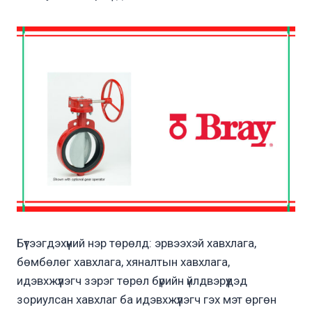
Бүтээгдэхүүний нэр төрөлд: эрвээхэй хавхлага,
бөмбөлөг хавхлага, хяналтын хавхлага,
идэвхжүүлэгч зэрэг төрөл бүрийн үйлдвэрүүдэд
зориулсан хавхлаг ба идэвхжүүлэгч гэх мэт өргөн