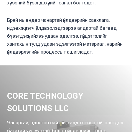
хүрээний бүтээгдэхүүнийг санал болгодог.
Брей нь өндөр чанартай үйлдвэрийн хавхлага,
идэвхжүүлэгч үйлдвэрлэдгээрээ алдартай бөгөөд
бүтээгдэхүүнийхээ удаан эдэлгээ, гүйцэтгэлийг
хангахын тулд удаан эдэлгээтэй материал, нарийн
үйлдвэрлэлийн процессыг ашигладаг.
CORE TECHNOLOGY
SOLUTIONS LLC
Чанартай, эдэлгээ сайтай, галд тэсвэртэй, элэгдэл
багатай уул уурхай, болон үйлдвэрийн тоног