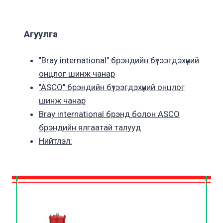
Агуулга
"Bray international" брэндийн бүтээгдэхүүний
онцлог шинж чанар
"ASCO" брэндийн бүтээгдэхүүний онцлог
шинж чанар
Bray international брэнд болон ASCO
брэндийн ялгаатай талууд
Нийтлэл: