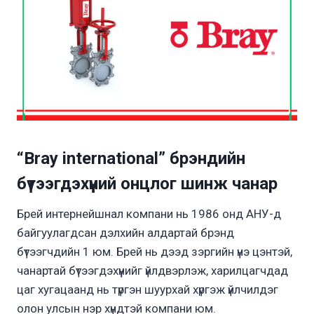
“Bray international” брэндийн
бүтээгдэхүүний онцлог шинж чанар
Брей интернейшнал компани нь 1986 онд АНУ-д
байгуулагдсан дэлхийн алдартай брэнд
бүтээгчдийн 1 юм. Брей нь дээд зэргийн үнэ цэнтэй,
чанартай бүтээгдэхүүнийг үйлдвэрлэж, харилцагчдад
цаг хугацаанд нь түргэн шуурхай хүргэж үйлчилдэг
олон улсын нэр хүндтэй компани юм.