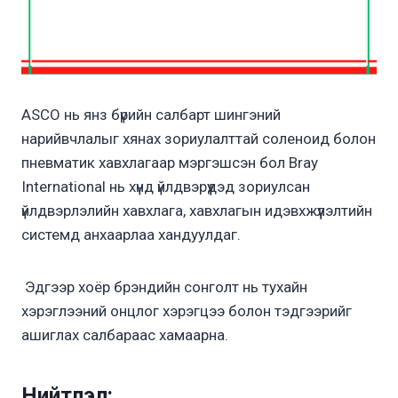
ASCO нь янз бүрийн салбарт шингэний
нарийвчлалыг хянах зориулалттай соленоид болон
пневматик хавхлагаар мэргэшсэн бол Bray
International нь хүнд үйлдвэрүүдэд зориулсан
үйлдвэрлэлийн хавхлага, хавхлагын идэвхжүүлэлтийн
системд анхаарлаа хандуулдаг.
Эдгээр хоёр брэндийн сонголт нь тухайн
хэрэглээний онцлог хэрэгцээ болон тэдгээрийг
ашиглах салбараас хамаарна.
Нийтлэл: