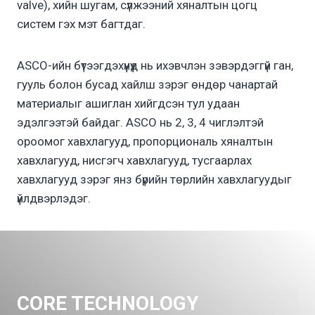
valve), хийн шугам, сүлжээний хяналтын цогц
систем гэх мэт багтдаг.
ASCO-ийн бүтээгдэхүүнүүд нь ихэвчлэн зэвэрдэггүй ган,
гууль болон бусад хайлш зэрэг өндөр чанартай
материалыг ашиглан хийгдсэн тул удаан
эдэлгээтэй байдаг. ASCO нь 2, 3, 4 чиглэлтэй
ороомог хавхлагууд, пропорциональ хяналтын
хавхлагууд, нисгэгч хавхлагууд, тусгаарлах
хавхлагууд зэрэг янз бүрийн төрлийн хавхлагуудыг
үйлдвэрлэдэг.
CORE TECHNOLOGY