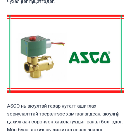
чухал үүрэг гүйцэтгэдэг.
ASCO нь аюултай газар нутагт ашиглах
зориулалттай тэсрэлтээс хамгаалагдсан, аюулгүй
цахилгаан соронзон хавхлагуудыг санал болгодог.
Мөн бүтээгдэхүүнүүд нь дижитал эсвэл аналог