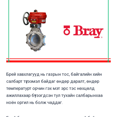
Брей хавхлагууд нь газрын тос, байгалийн хийн
салбарт түгээмэл байдаг өндөр даралт, өндөр
температурт орчин гэх мэт эрс тэс нөхцөлд
ажиллахаар бүтээгдсэн тул тухайн салбарынхаа
ноён оргил нь болж чаддаг.