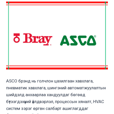
ASCO брэнд нь голчлон цахилгаан хавхлага,
пневматик хавхлага, шингэний автоматжуулалтын
шийдэлд анхаарлаа хандуулдаг бөгөөд
бүтээгдэхүүний үйлдвэрлэл, процессын хяналт, HVAC
систем зэрэг өргөн салбарт ашиглагддаг