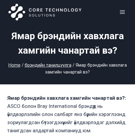
Skip
to
content
Ямар брэндийн хавхлага
хамгийн чанартай вэ?
Home
/
брэндийн танилцуулга
/
Ямар брэндийн хавхлага
хамгийн чанартай вэ?
Ямар брэндийн хавхлага хамгийн чанартай вэ?:
ASCO болон Bray International брэндүүд нь
үйлдвэрлэлийн олон салбарт янз бүрийн хэрэглээнд
зориулагдсан бүтээгдэхүүнийг үйлдвэрлэдэг дэлхийд
танигдсан алдартай компаниуд юм.