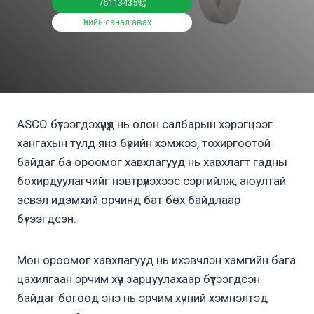
75113435
Үнийн санал авах
ASCO бүтээгдэхүүнүүд нь олон салбарын хэрэгцээг
хангахын тулд янз бүрийн хэмжээ, тохиргоотой
байдаг ба ороомог хавхлагууд нь хавхлагт гадны
бохирдуулагчийг нэвтрүүлэхээс сэргийлж, аюултай
эсвэл идэмхий орчинд бат бөх байдлаар
бүтээгдсэн.
Мөн ороомог хавхлагууд нь ихэвчлэн хамгийн бага
цахилгаан эрчим хүч зарцуулахаар бүтээгдсэн
байдаг бөгөөд энэ нь эрчим хүчний хэмнэлтэд