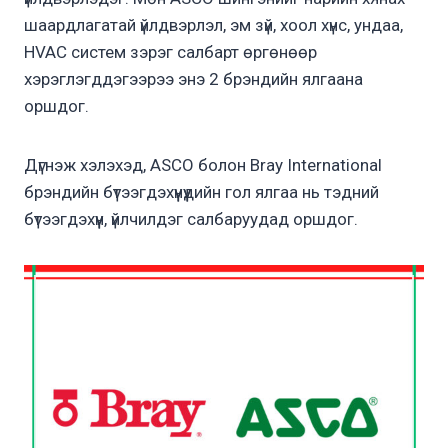
шаардлагатай үйлдвэрлэл, эм зүй, хоол хүнс, ундаа,
HVAC систем зэрэг салбарт өргөнөөр
хэрэглэгддэгээрээ энэ 2 брэндийн ялгаана
оршдог.
Дүгнэж хэлэхэд, ASCO болон Bray International
брэндийн бүтээгдэхүүнүүдийн гол ялгаа нь тэдний
бүтээгдэхүүн, үйлчилдэг салбаруудад оршдог.