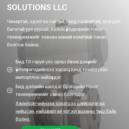
SOLUTIONS LLC
Чанартай, эдэлгээ сайтай, галд тэсвэртэй, элэгдэл
багатай уул уурхай, болон үйлдвэрийн тоног
төхөөрөмжийг зөвхөн манай компани санал
болгож байна.
Бид 10 гаруй улс орны бүтээгдэхүүнийг
үйлчлүүлэгчдийнхээ хэрэгцээнд тохируулан
импортлон нийлүүлдэг.
Бид дэлхийн шилдэг брэндийн тоног
төхөөрөмжийг санал болгодог.
Харилцагчийнхаа хэрэгцээ шаардлагад
нийцсэн, найдвартай урт хугацааны түнш байх
болно.