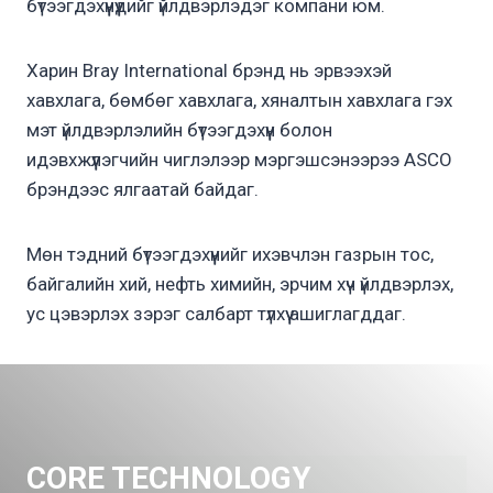
бүтээгдэхүүнүүдийг үйлдвэрлэдэг компани юм.
Харин Bray International брэнд нь эрвээхэй
хавхлага, бөмбөг хавхлага, хяналтын хавхлага гэх
мэт үйлдвэрлэлийн бүтээгдэхүүн болон
идэвхжүүлэгчийн чиглэлээр мэргэшсэнээрээ ASCO
брэндээс ялгаатай байдаг.
Мөн тэдний бүтээгдэхүүнийг ихэвчлэн газрын тос,
байгалийн хий, нефть химийн, эрчим хүч үйлдвэрлэх,
ус цэвэрлэх зэрэг салбарт түлхүү ашиглагддаг.
CORE TECHNOLOGY