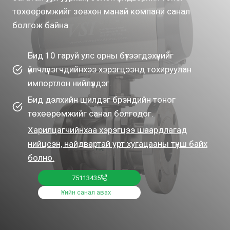
төхөөрөмжийг зөвхөн манай компани санал
болгож байна.
Бид 10 гаруй улс орны бүтээгдэхүүнийг
үйлчлүүлэгчдийнхээ хэрэгцээнд тохируулан
импортлон нийлүүлдэг.
Бид дэлхийн шилдэг брэндийн тоног
төхөөрөмжийг санал болгодог.
Харилцагчийнхаа хэрэгцээ шаардлагад
нийцсэн, найдвартай урт хугацааны түнш байх
болно.
75113435
Үнийн санал авах