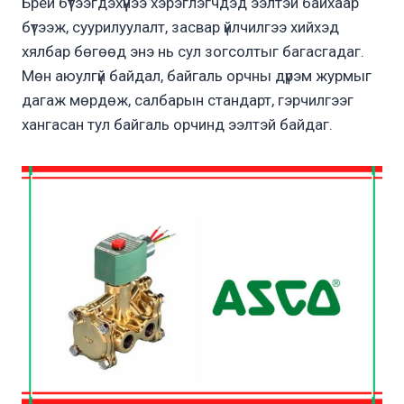
Брей бүтээгдэхүүнээ хэрэглэгчдэд ээлтэй байхаар
бүтээж, суурилуулалт, засвар үйлчилгээ хийхэд
хялбар бөгөөд энэ нь сул зогсолтыг багасгадаг.
Мөн аюулгүй байдал, байгаль орчны дүрэм журмыг
дагаж мөрдөж, салбарын стандарт, гэрчилгээг
хангасан тул байгаль орчинд ээлтэй байдаг.