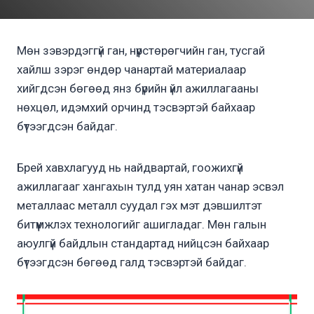
Мөн зэвэрдэггүй ган, нүүрстөрөгчийн ган, тусгай
хайлш зэрэг өндөр чанартай материалаар
хийгдсэн бөгөөд янз бүрийн үйл ажиллагааны
нөхцөл, идэмхий орчинд тэсвэртэй байхаар
бүтээгдсэн байдаг.
Брей хавхлагууд нь найдвартай, гоожихгүй
ажиллагааг хангахын тулд уян хатан чанар эсвэл
металлаас металл суудал гэх мэт дэвшилтэт
битүүмжлэх технологийг ашигладаг. Мөн галын
аюулгүй байдлын стандартад нийцсэн байхаар
бүтээгдсэн бөгөөд галд тэсвэртэй байдаг.