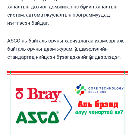
хяналтын дохиог дэмжиж, янз бүрийн хяналтын
систем, автоматжуулалтын программуудад
нэгтгэсэн байдаг.
ASCO нь байгаль орчны хариуцлагаа ухамсарлаж,
байгаль орчны дүрэм журам, үйлдвэрлэлийн
стандартад нийцсэн бүтээгдэхүүнийг үйлдвэрлэдэг.