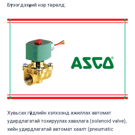
Бүтээгдэхүүний нэр төрөлд:
Хувьсах гүйдлийн хэлхээнд ажиллах автомат
удирдлагатай тохируулах хавхлага (solenoid valve),
хийн удирдлагатай автомат хаалт (pneumatic