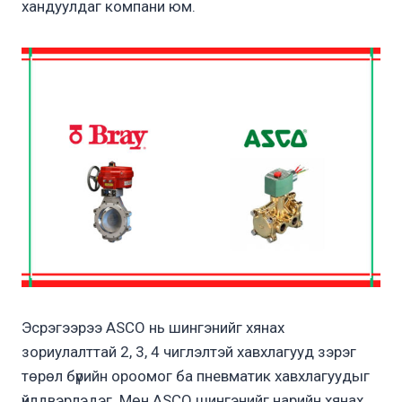
хандуулдаг компани юм.
Эсрэгээрээ ASCO нь шингэнийг хянах
зориулалттай 2, 3, 4 чиглэлтэй хавхлагууд зэрэг
төрөл бүрийн ороомог ба пневматик хавхлагуудыг
үйлдвэрлэдэг. Мөн ASCO шингэнийг нарийн хянах