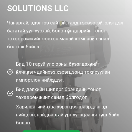
SOLUTIONS LLC
Чанартай, эдэлгээ сайтай, галд тэсвэртэй, элэгдэл
багатай уул уурхай, болон үйлдвэрийн тоног
төхөөрөмжийг зөвхөн манай компани санал
болгож байна.
Бид 10 гаруй улс орны бүтээгдэхүүнийг
үйлчлүүлэгчдийнхээ хэрэгцээнд тохируулан
импортлон нийлүүлдэг.
Бид дэлхийн шилдэг брэндийн тоног
төхөөрөмжийг санал болгодог.
Харилцагчийнхаа хэрэгцээ шаардлагад
нийцсэн, найдвартай урт хугацааны түнш байх
болно.