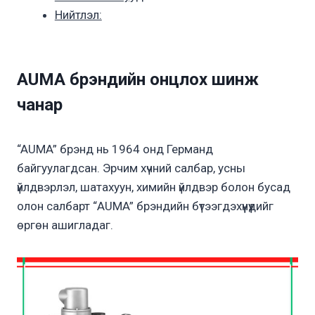
Нийтлэл:
AUMA брэндийн онцлох шинж
чанар
“AUMA” брэнд нь 1964 онд Германд
байгуулагдсан. Эрчим хүчний салбар, усны
үйлдвэрлэл, шатахуун, химийн үйлдвэр болон бусад
олон салбарт “AUMA” брэндийн бүтээгдэхүүнүүдийг
өргөн ашигладаг.