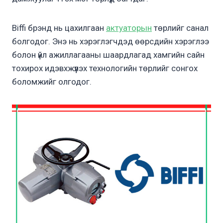
Biffi брэнд нь цахилгаан
актуаторын
төрлийг санал
болгодог. Энэ нь хэрэглэгчдэд өөрсдийн хэрэглээ
болон үйл ажиллагааны шаардлагад хамгийн сайн
тохирох идэвхжүүлэх технологийн төрлийг сонгох
боломжийг олгодог.