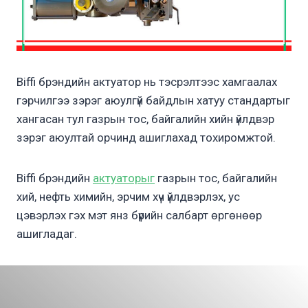
Biffi брэндийн актуатор нь тэсрэлтээс хамгаалах
гэрчилгээ зэрэг аюулгүй байдлын хатуу стандартыг
хангасан тул газрын тос, байгалийн хийн үйлдвэр
зэрэг аюултай орчинд ашиглахад тохиромжтой.
Biffi брэндийн
актуаторыг
газрын тос, байгалийн
хий, нефть химийн, эрчим хүч үйлдвэрлэх, ус
цэвэрлэх гэх мэт янз бүрийн салбарт өргөнөөр
ашигладаг.