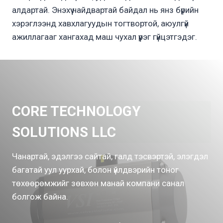
алдартай. Энэхүү найдвартай байдал нь янз бүрийн
хэрэглээнд хавхлагуудын тогтвортой, аюулгүй
ажиллагааг хангахад маш чухал үүрэг гүйцэтгэдэг.
CORE TECHNOLOGY
SOLUTIONS LLC
Чанартай, эдэлгээ сайтай, галд тэсвэртэй, элэгдэл
багатай уул уурхай, болон үйлдвэрийн тоног
төхөөрөмжийг зөвхөн манай компани санал
болгож байна.