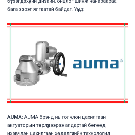
бүтээгдэхүүний дизайн, онцлог шинж чанараараа
бага зэрэг ялгаатай байдаг. Үүнд:
AUMA:
AUMA брэнд нь голчлон цахилгаан
актуаторын төрлүүдээрээ алдартай бөгөөд
ихэвчлэн цахилгаан хөдөлгүүрийн технологид