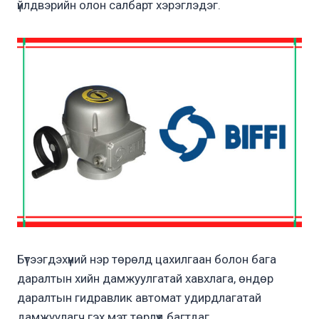
үйлдвэрийн олон салбарт хэрэглэдэг.
Бүтээгдэхүүний нэр төрөлд цахилгаан болон бага
даралтын хийн дамжуулгатай хавхлага, өндөр
даралтын гидравлик автомат удирдлагатай
дамжуулагч гэх мэт төрлүүд багтдаг.