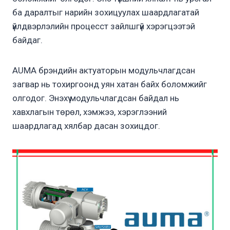
ба даралтыг нарийн зохицуулах шаардлагатай
үйлдвэрлэлийн процесст зайлшгүй хэрэгцээтэй
байдаг.
AUMA брэндийн актуаторын модульчлагдсан
загвар нь тохиргоонд уян хатан байх боломжийг
олгодог. Энэхүү модульчлагдсан байдал нь
хавхлагын төрөл, хэмжээ, хэрэглээний
шаардлагад хялбар дасан зохицдог.