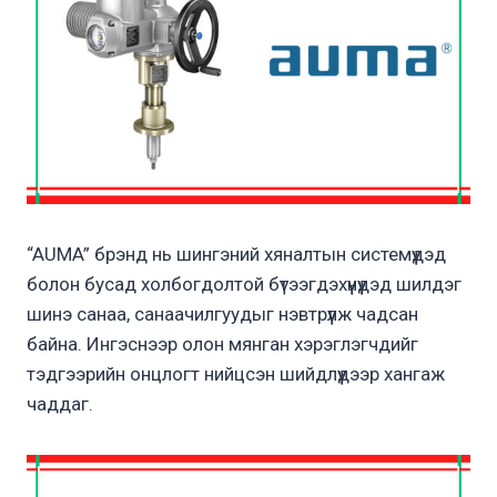
“AUMA” брэнд нь шингэний хяналтын системүүдэд
болон бусад холбогдолтой бүтээгдэхүүнүүдэд шилдэг
шинэ санаа, санаачилгуудыг нэвтрүүлж чадсан
байна. Ингэснээр олон мянган хэрэглэгчдийг
тэдгээрийн онцлогт нийцсэн шийдлүүдээр хангаж
чаддаг.