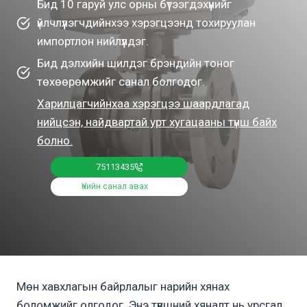
Бид 10 гаруй улс орны бүтээгдэхүүнийг
үйлчлүүлэгчдийнхээ хэрэгцээнд тохируулан
импортлон нийлүүлдэг.
Бид дэлхийн шилдэг брэндийн тоног
төхөөрөмжийг санал болгодог.
Харилцагчийнхаа хэрэгцээ шаардлагад
нийцсэн, найдвартай урт хугацааны түнш байх
болно.
75113435
Үнийн санал авах
Мөн хавхлагын байрлалыг нарийн хянах
боломжийг олгодог. Энэ түвшний хяналт нь урсгал