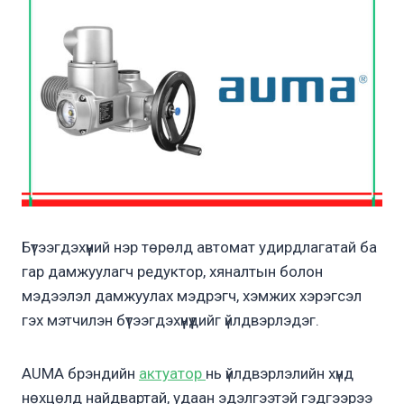
Бүтээгдэхүүний нэр төрөлд автомат удирдлагатай ба
гар дамжуулагч редуктор, хяналтын болон
мэдээлэл дамжуулах мэдрэгч, хэмжих хэрэгсэл
гэх мэтчилэн бүтээгдэхүүнүүдийг үйлдвэрлэдэг.
AUMA брэндийн
актуатор
нь үйлдвэрлэлийн хүнд
нөхцөлд найдвартай, удаан эдэлгээтэй гэдгээрээ