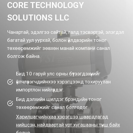
CORE TECHNOLOGY
SOLUTIONS LLC
Чанартай, эдэлгээ сайтай, галд тэсвэртэй, элэгдэл
багатай уул уурхай, болон үйлдвэрийн тоног
төхөөрөмжийг зөвхөн манай компани санал
болгож байна.
Бид 10 гаруй улс орны бүтээгдэхүүнийг
үйлчлүүлэгчдийнхээ хэрэгцээнд тохируулан
импортлон нийлүүлдэг.
Бид дэлхийн шилдэг брэндийн тоног
төхөөрөмжийг санал болгодог.
Харилцагчийнхаа хэрэгцээ шаардлагад
нийцсэн, найдвартай урт хугацааны түнш байх
болно.