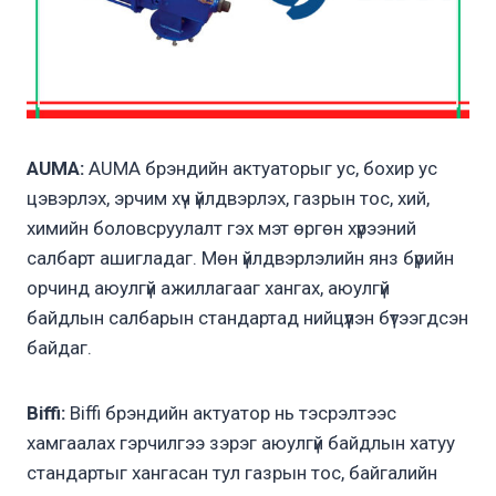
AUMA:
AUMA брэндийн актуаторыг ус, бохир ус
цэвэрлэх, эрчим хүч үйлдвэрлэх, газрын тос, хий,
химийн боловсруулалт гэх мэт өргөн хүрээний
салбарт ашигладаг. Мөн үйлдвэрлэлийн янз бүрийн
орчинд аюулгүй ажиллагааг хангах, аюулгүй
байдлын салбарын стандартад нийцүүлэн бүтээгдсэн
байдаг.
Biffi:
Biffi брэндийн актуатор нь тэсрэлтээс
хамгаалах гэрчилгээ зэрэг аюулгүй байдлын хатуу
стандартыг хангасан тул газрын тос, байгалийн