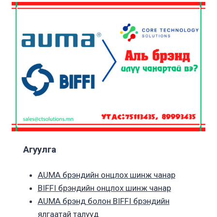
Агуулга
AUMA брэндийн онцлох шинж чанар
BIFFI брэндийн онцлох шинж чанар
AUMA брэнд болон BIFFI брэндийн
ялгаатай талууд