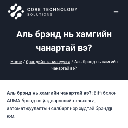
Skip
to
content
Аль брэнд нь хамгийн
чанартай вэ?
Home
/
брэндийн танилцуулга
/
Аль брэнд нь хамгийн
чанартай вэ?
Аль брэнд нь хамгийн чанартай вэ?:
Biffi болон
AUMA брэнд нь үйлдвэрлэлийн хавхлага,
автоматжуулалтын салбарт нэр хүндтэй брэндүүд
юм.