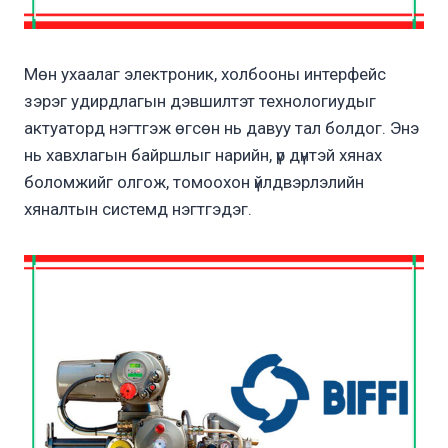
Мөн ухаалаг электроник, холбооны интерфейс
зэрэг удирдлагын дэвшилтэт технологиудыг
актуаторд нэгтгэж өгсөн нь давуу тал болдог. Энэ
нь хавхлагын байршлыг нарийн, үр дүнтэй хянах
боломжийг олгож, томоохон үйлдвэрлэлийн
хяналтын системд нэгтгэдэг.