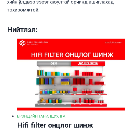
хийн үйлдвэр зэрэг аюултай орчинд ашиглахад
тохиромжтой.
Нийтлэл:
БРЭНДИЙН ТАНИЛЦУУЛГА
Hifi filter онцлог шинж