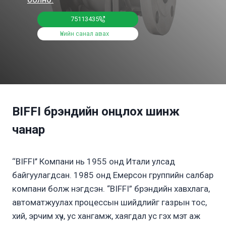
75113435
Үнийн санал авах
BIFFI брэндийн онцлох шинж
чанар
‘‘BIFFI’’ Компани нь 1955 онд Итали улсад
байгуулагдсан. 1985 онд Емерсон группийн салбар
компани болж нэгдсэн. “BIFFI” брэндийн хавхлага,
автоматжуулах процессын шийдлийг газрын тос,
хий, эрчим хүч, ус хангамж, хаягдал ус гэх мэт аж