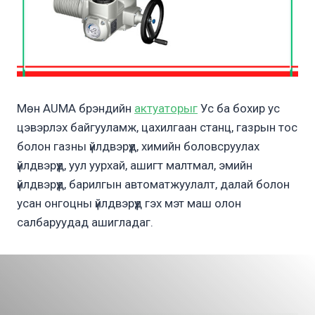
Мөн AUMA брэндийн
актуаторыг
Ус ба бохир ус
цэвэрлэх байгууламж, цахилгаан станц, газрын тос
болон газны үйлдвэрүүд, химийн боловсруулах
үйлдвэрүүд, уул уурхай, ашигт малтмал, эмийн
үйлдвэрүүд, барилгын автоматжуулалт, далай болон
усан онгоцны үйлдвэрүүд гэх мэт маш олон
салбаруудад ашигладаг.