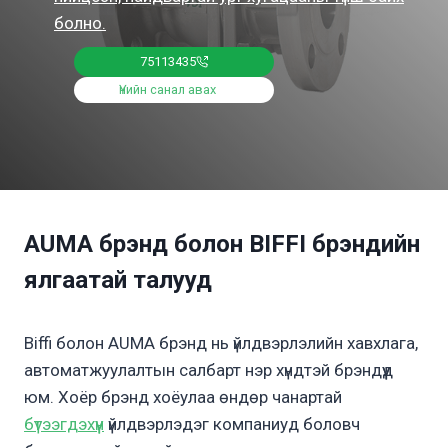
болно.
75113435
Үнийн санал авах
AUMA брэнд болон BIFFI брэндийн
ялгаатай талууд
Biffi болон AUMA брэнд нь үйлдвэрлэлийн хавхлага,
автоматжуулалтын салбарт нэр хүндтэй брэндүүд
юм. Хоёр брэнд хоёулаа өндөр чанартай
бүтээгдэхүүн
үйлдвэрлэдэг компаниуд боловч