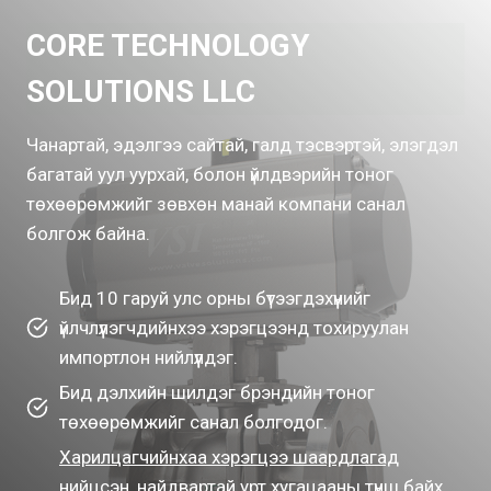
CORE TECHNOLOGY
SOLUTIONS LLC
Чанартай, эдэлгээ сайтай, галд тэсвэртэй, элэгдэл
багатай уул уурхай, болон үйлдвэрийн тоног
төхөөрөмжийг зөвхөн манай компани санал
болгож байна.
Бид 10 гаруй улс орны бүтээгдэхүүнийг
үйлчлүүлэгчдийнхээ хэрэгцээнд тохируулан
импортлон нийлүүлдэг.
Бид дэлхийн шилдэг брэндийн тоног
төхөөрөмжийг санал болгодог.
Харилцагчийнхаа хэрэгцээ шаардлагад
нийцсэн, найдвартай урт хугацааны түнш байх