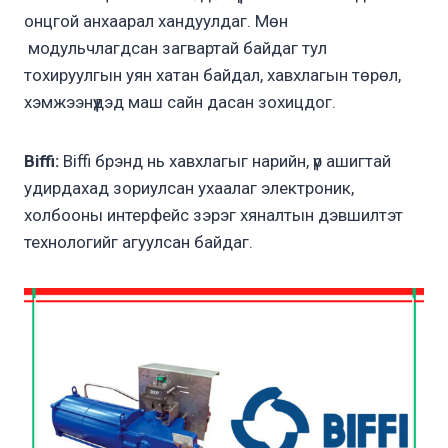
онцгой анхаарал хандуулдаг. Мөн
модульчлагдсан загвартай байдаг тул
тохируулгын уян хатан байдал, хавхлагын төрөл,
хэмжээнүүдэд маш сайн дасан зохицдог.
Biffi:
Biffi брэнд нь хавхлагыг нарийн, үр ашигтай
удирдахад зориулсан ухаалаг электроник,
холбооны интерфейс зэрэг хяналтын дэвшилтэт
технологийг агуулсан байдаг.