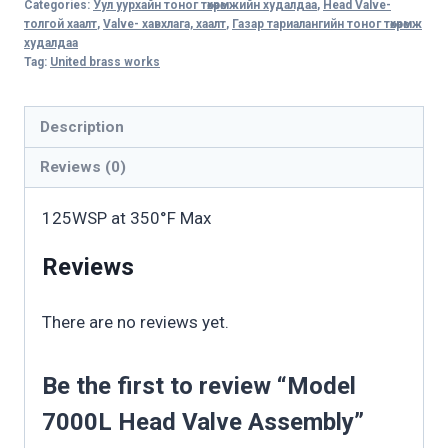
Categories:
Уул уурхайн тоног төхөөрөмжийн худалдаа
,
Head Valve-
Valve
толгой хаалт
,
Valve- хавхлага, хаалт
,
Газар тариалангийн тоног төхөөрөмж
Assembly
худалдаа
Tag:
United brass works
quantity
Description
Reviews (0)
125WSP at 350°F Max
Reviews
There are no reviews yet.
Be the first to review “Model
7000L Head Valve Assembly”