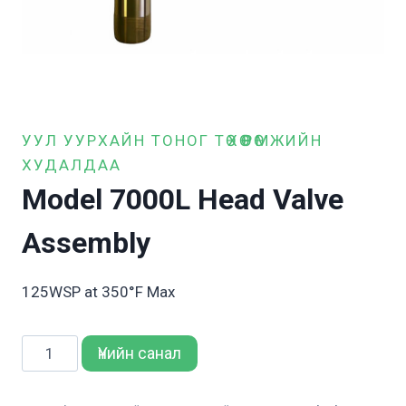
УУЛ УУРХАЙН ТОНОГ ТӨХӨӨРӨМЖИЙН
ХУДАЛДАА
Model 7000L Head Valve
Assembly
125WSP at 350°F Max
Model
Үнийн санал
7000L
Head