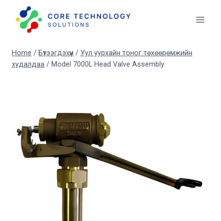
Skip
to
content
Home
/
Бүтээгдэхүүн
/
Уул уурхайн тоног төхөөрөмжийн
худалдаа
/
Model 7000L Head Valve Assembly