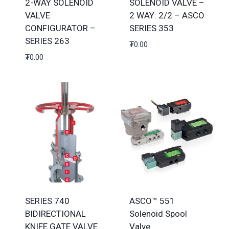
2-WAY SOLENOID
SOLENOID VALVE –
VALVE
2 WAY: 2/2 – ASCO
CONFIGURATOR –
SERIES 353
SERIES 263
₮
0.00
₮
0.00
SERIES 740
ASCO™ 551
BIDIRECTIONAL
Solenoid Spool
KNIFE GATE VALVE
Valve