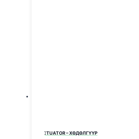
Цахилгаан хүчдэл гэд
үзэгдэл нь
цахилгааны
шилжүүлдэг.
COR
SOL
Чанарта
тэсвэрт
уурхай,
ACTUATOR – ХӨДӨЛГҮҮР