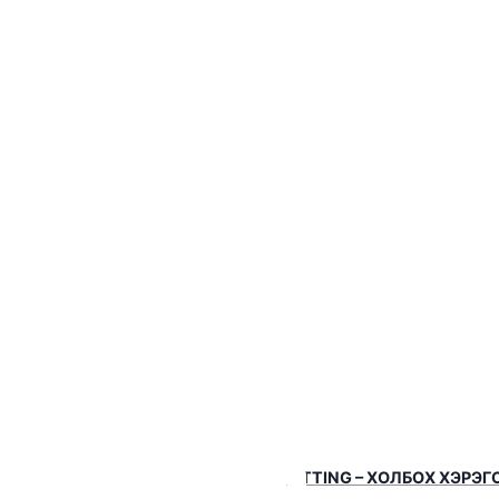
эг нь цахилгаан цэнгийн хэмжээг илэрхийлдэг бөгөөд нэгж
утсаар эсвэл бусад дамжуулагч материалуудаар цахилга
E TECHNOLOGY
UTIONS LLC
й, эдэлгээ сайтай, галд
эй, элэгдэл багатай уул
 болон үйлдвэрийн тоног
FITTING – ХОЛБОХ ХЭРЭГ