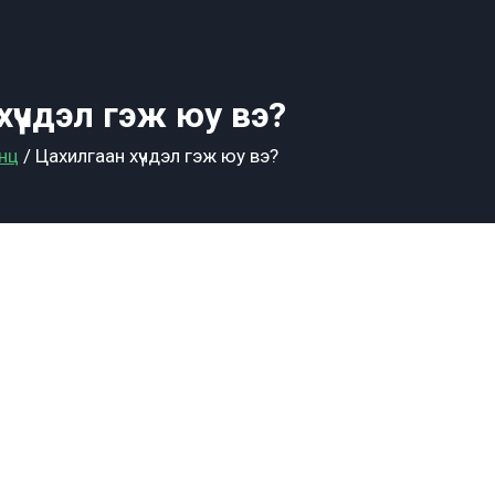
хүчдэл гэж юу вэ?
нц
/
Цахилгаан хүчдэл гэж юу вэ?
 юу вэ?:
“Цахилгаан хүчдэл” гэдэг нь цахилгаан энергийг т
хилгаан төлөв байдалд оршин буй зарим материалуудын 
луулж, тухайн зэс утсыг тог- д залгагдсанаар цахилгаан хү