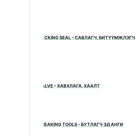
төхөөрө
компани
Бид 
бүтэ
PACKING SEAL – САВЛАГЧ, БИТҮҮМЖЛЭГЧ
хэр
импо
Бид
тон
бол
Хар
VALVE – ХАВХЛАГА, ХААЛТ
шаа
найд
байх
75
BREAKING TOOLS – БУТЛАГЧ ЭД АНГИ
Үни