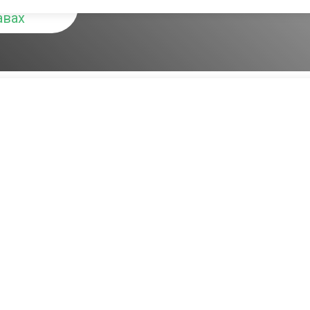
авах
тодорхой байгаль орчны шаардлагаас хамаарч өөр өөр чи
ны хувьд, хүчдэл нь цахилгаан цэнэгтэй электронуудын хө