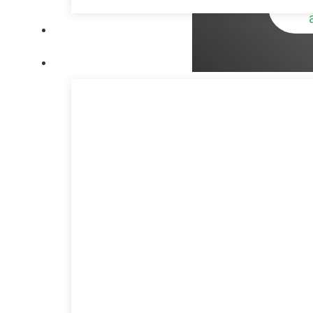
Брэндүүд
Мэдээ
Цахилгаан
хүчдэл нь 
Жишээ нь, металл утас