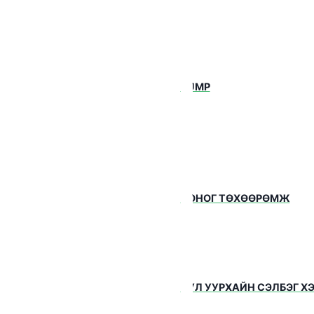
мжийг зөвхөн манай
 санал болгож байна.
10 гаруй улс орны
эгдэхүүнийг үйлчлүүлэгчдийнхээ
PUMP
эгцээнд тохируулан
ртлон нийлүүлдэг.
 дэлхийн шилдэг брэндийн
ог төхөөрөмжийг санал
годог.
илцагчийнхаа хэрэгцээ
ТОНОГ ТӨХӨӨРӨМЖ
рдлагад нийцсэн,
вартай урт хугацааны түнш
 болно.
113435
УУЛ УУРХАЙН СЭЛБЭГ Х
йн санал