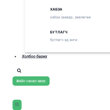
ХАБЭА
хабэа заавар, зөвлөгөө
БУТЛАГЧ
бутлагч эд анги
Холбоо барих
Үнийн санал авах