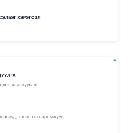
СЭЛБЭГ ХЭРЭГСЭЛ
ЦУУЛГА
цлог, харьцуулалт
мпаниуд, тоног төхөөрөмжүүд