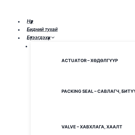
Skip
to
content
Нүүр
Бидний тухай
Бүтээгдэхүүн
ACTUATOR – ХӨДӨЛГҮҮР
PACKING SEAL – САВЛАГЧ, БИ
VALVE – ХАВХЛАГА, ХААЛТ