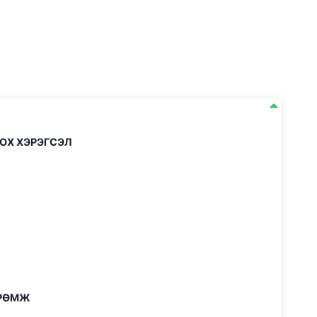
БОХ ХЭРЭГСЭЛ
ӨРӨМЖ