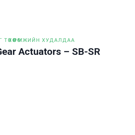
 ТӨХӨӨРӨМЖИЙН ХУДАЛДАА
ear Actuators – SB-SR