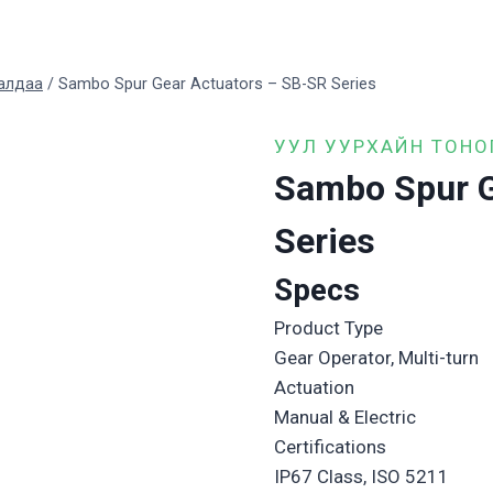
далдаа
/
Sambo Spur Gear Actuators – SB-SR Series
УУЛ УУРХАЙН ТОНОГ
Sambo Spur G
Series
Specs
Product Type
Gear Operator, Multi-turn
Actuation
Manual & Electric
Certifications
IP67 Class, ISO 5211