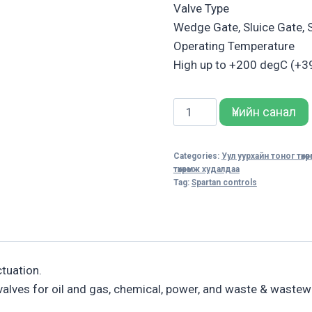
Valve Type
Wedge Gate, Sluice Gate, 
Operating Temperature
High up to +200 degC (+3
Sambo
Үнийн санал
Spur
Gear
Categories:
Уул уурхайн тоног төхө
Actuators
төхөөрөмж худалдаа
–
Tag:
Spartan controls
SB-
SR
Series
quantity
ctuation.
alves for oil and gas, chemical, power, and waste & wastewa