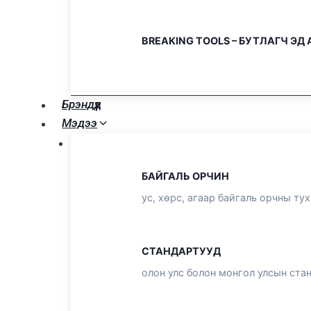
BREAKING TOOLS – БУТЛАГЧ ЭД
Брэндүүд
Мэдээ
БАЙГАЛЬ ОРЧИН
ус, хөрс, агаар байгаль орчны ту
СТАНДАРТУУД
олон улс болон монгол улсын ста