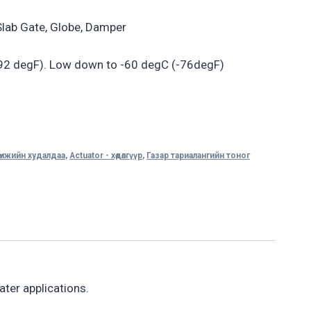
Slab Gate, Globe, Damper
92 degF). Low down to -60 degC (-76degF)
өрөмжийн худалдаа
,
Actuator - хөдөлгүүр
,
Газар тариалангийн тоног
ter applications.