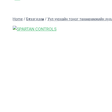
Home
/
Бүтээгдэхүүн
/
Уул уурхайн тоног төхөөрөмжийн ху