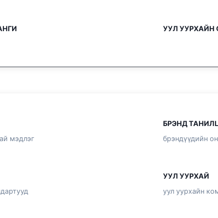
 АНГИ
УУЛ УУРХАЙН 
БРЭНД ТАНИЛ
хай мэдлэг
брэндүүдийн он
УУЛ УУРХАЙ
ндартууд
уул уурхайн ко