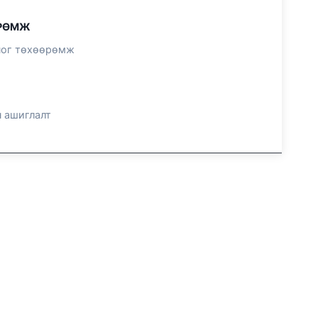
ӨРӨМЖ
ног төхөөрөмж
н ашиглалт