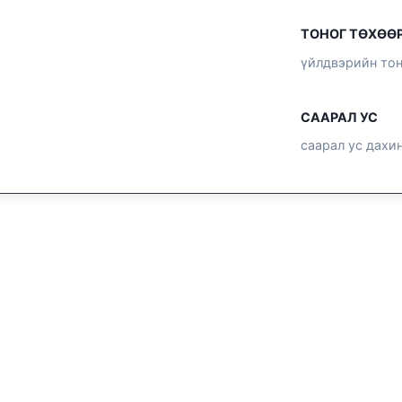
ТОНОГ ТӨХӨ
үйлдвэрийн то
СААРАЛ УС
саарал ус дахи