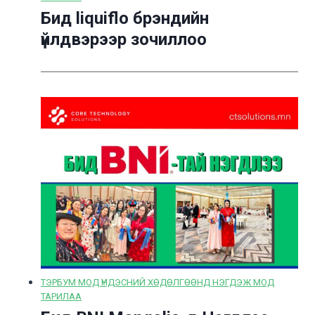
Бид liquiflo брэндийн
үйлдвэрээр зочиллоо
ТЭРБУМ МОД ҮНДЭСНИЙ ХӨДӨЛГӨӨНД НЭГДЭЖ МОД
ТАРИЛАА