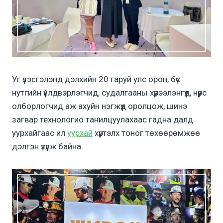
Уг үзэсгэлэнд дэлхийн 20 гаруй улс орон, бүс
нутгийн үйлдвэрлэгчид, судалгааны хүрээлэнгүүд, нүүрс
олборлогчид аж ахуйн нэгжүүд оролцож, шинэ
загвар технологио танилцуулахаас гадна далд
уурхайгаас ил
уурхай
хүртэлх тоног төхөөрөмжөө
дэлгэн үзүүлж байна.