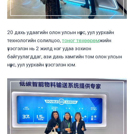
20 дахь удаагийн олон улсын нүүрс, уул уурхайн
технологийн солилцоо,
тоног төхөөрөм
жийн
үзэсгэлэн нь 2 жилд нэг удаа зохион
байгуулагддаг, ази дахь хамгийн том олон улсын
нүүрс, уул уурхайн үзэсгэлэн юм.