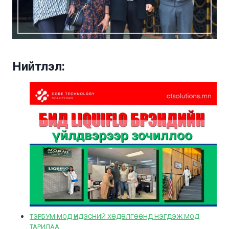
Нийтлэл:
ТЭРБУМ МОД ҮНДЭСНИЙ ХӨДӨЛГӨӨНД НЭГДЭЖ МОД
ТАРИЛАА