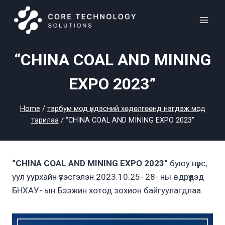
Skip
to
content
“CHINA COAL AND MINING
EXPO 2023”
Home
/
тэрбум мод үндэсний хөдөлгөөнд нэгдэж мод
тарилаа
/
“CHINA COAL AND MINING EXPO 2023”
“CHINA COAL AND MINING EXPO 2023”
буюу нүүрс,
уул уурхайн үзэсгэлэн 2023.10.25- 28- ны өдрүүдэд
БНХАУ- ын Бээжин хотод зохион байгуулагдлаа.