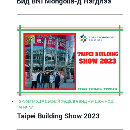
Бид BNI Mongolia-д Нэгдлээ
ТЭРБУМ МОД ҮНДЭСНИЙ ХӨДӨЛГӨӨНД НЭГДЭЖ МОД
ТАРИЛАА
Taipei Building Show 2023