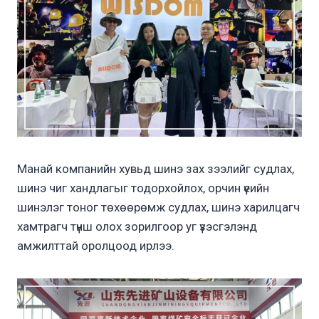
Манай компанийн хувьд шинэ зах зээлийг судлах,
шинэ чиг хандлагыг тодорхойлох, орчин үеийн
шинэлэг тоног төхөөрөмж судлах, шинэ харилцагч
хамтрагч түнш олох зорилгоор уг үзэсгэлэнд
амжилттай оролцоод ирлээ.