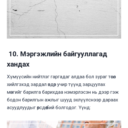
10. Мэргэжлийн байгууллагад
хандах
Хүмүүсийн нийтлэг гаргадаг алдаа бол зураг төсөл
хийлгэхэд зардал өндөр учир түүнд зарцуулах
мөнгийг барилга барихдаа нэмэрлэсэн нь дээр гэж
бодон барилгын ажлыг шууд эхлүүлснээр дараах
асуудлуудыг өөрсдөө бий болгодог. Үүнд: