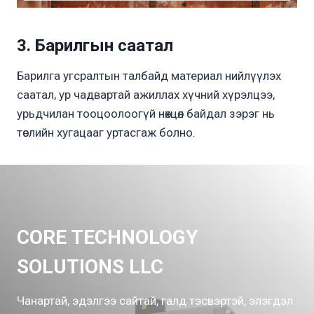
3. Барилгын саатал
Барилга угсралтын талбайд материал нийлүүлэх
саатал, ур чадвартай ажиллах хүчний хүрэлцээ,
урьдчилан тооцоолоогүй нөхцөл байдал зэрэг нь
төслийн хугацааг уртасгаж болно.
CORE TECHNOLOGY
SOLUTIONS LLC
Чанартай, эдэлгээ сайтай, галд тэсвэртэй, элэгдэл