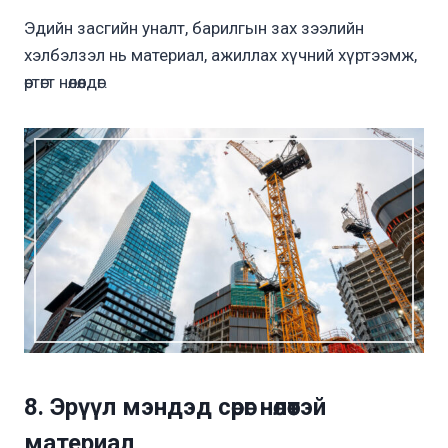
Эдийн засгийн уналт, барилгын зах зээлийн
хэлбэлзэл нь материал, ажиллах хүчний хүртээмж,
өртөгт нөлөөлдөг.
8. Эрүүл мэндэд сөрөг нөлөөтэй
материал