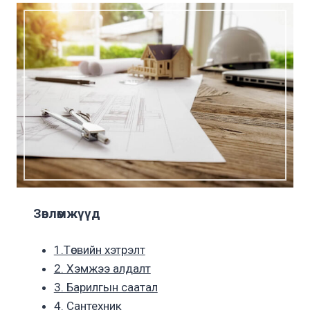
Зөвлөмжүүд
1.Төсвийн хэтрэлт
2. Хэмжээ алдалт
3. Барилгын саатал
4. Сантехник