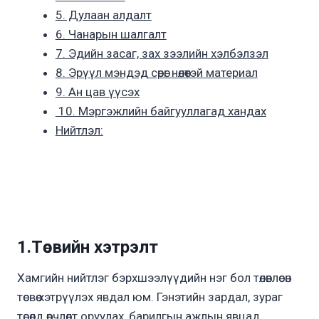
5. Дулаан алдалт
6. Чанарын шалгалт
7. Эдийн засаг, зах зээлийн хэлбэлзэл
8. Эрүүл мэндэд сөрөг нөлөөтэй материал
9. Ан цав үүсэх
10. Мэргэжлийн байгууллагад хандах
Нийтлэл:
1.Төсвийн хэтрэлт
Хамгийн нийтлэг бэрхшээлүүдийн нэг бол төлөвлөсөн
төсвөө хэтрүүлэх явдал юм. Гэнэтийн зардал, зураг
төсөлд өөрчлөлт оруулах, барилгын ажлын явцад