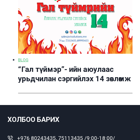
BLOG
“Гал түймэр”- ийн аюулаас
урьдчилан сэргийлэх 14 зөвлөмж
ХОЛБОО БАРИХ
+976 80243435, 75113435 /9:00-18:00/