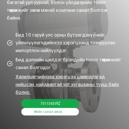
багатай уул уурхай, болон үйлдвэрийн тоног
төхөөрөмжийг зөвхөн манай компани санал болгож
байна.
Бид 10 гаруй улс орны бүтээгдэхүүнийг
үйлчлүүлэгчдийнхээ хэрэгцээнд тохируулан
импортлон нийлүүлдэг.
Бид дэлхийн шилдэг брэндийн тоног төхөөрөмжийг
санал болгодог.
Харилцагчийнхаа хэрэгцээ шаардлагад
нийцсэн, найдвартай урт хугацааны түнш байх
болно.
75113435
Үнийн санал авах