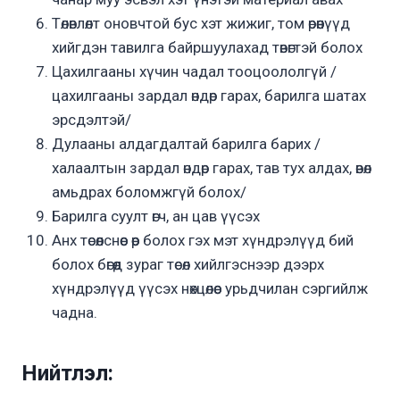
Төлөвлөлт оновчтой бус хэт жижиг, том өрөөнүүд
хийгдэн тавилга байршуулахад төвөгтэй болох
Цахилгааны хүчин чадал тооцоололгүй /
цахилгааны зардал өндөр гарах, барилга шатах
эрсдэлтэй/
Дулааны алдагдалтай барилга барих /
халаалтын зардал өндөр гарах, тав тух алдах, өвөл
амьдрах боломжгүй болох/
Барилга суулт өгч, ан цав үүсэх
Анх төсөөлснөөс өөр болох гэх мэт хүндрэлүүд бий
болох бөгөөд зураг төсөл хийлгэснээр дээрх
хүндрэлүүд үүсэх нөхцөлөөс урьдчилан сэргийлж
чадна.
Нийтлэл: