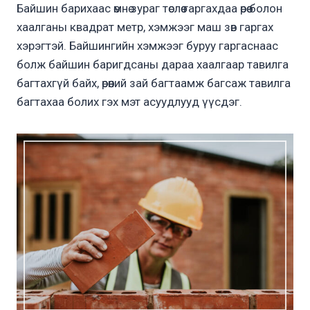
Байшин барихаас өмнө зураг төслөө гаргахдаа өрөө болон
хаалганы квадрат метр, хэмжээг маш зөв гаргах
хэрэгтэй. Байшингийн хэмжээг буруу гаргаснаас
болж байшин баригдсаны дараа хаалгаар тавилга
багтахгүй байх, өрөөний зай багтаамж багсаж тавилга
багтахаа болих гэх мэт асуудлууд үүсдэг.