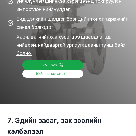
үйлчлүүлэгчдийнхээ хэрэгцээнд тохируулан
импортлон нийлүүлдэг.
Бид дэлхийн шилдэг брэндийн тоног төхөөрөмжийг
санал болгодог.
Харилцагчийнхаа хэрэгцээ шаардлагад
нийцсэн, найдвартай урт хугацааны түнш байх
болно.
75113435
Үнийн санал авах
7. Эдийн засаг, зах зээлийн
хэлбэлзэл