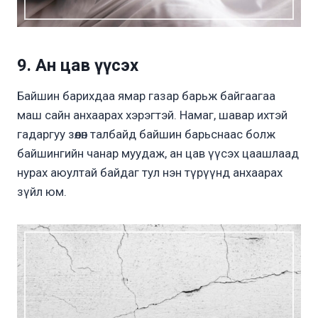
9. Ан цав үүсэх
Байшин барихдаа ямар газар барьж байгаагаа
маш сайн анхаарах хэрэгтэй. Намаг, шавар ихтэй
гадаргуу зөөлөн талбайд байшин барьснаас болж
байшингийн чанар муудаж, ан цав үүсэх цаашлаад
нурах аюултай байдаг тул нэн түрүүнд анхаарах
зүйл юм.