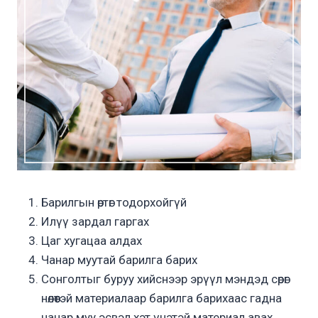
Барилгын өртөг тодорхойгүй
Илүү зардал гаргах
Цаг хугацаа алдах
Чанар муутай барилга барих
Сонголтыг буруу хийснээр эрүүл мэндэд сөрөг
нөлөөтэй материалаар барилга барихаас гадна
чанар муу эсвэл хэт үнэтэй материал авах