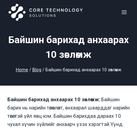
Skip
to
content
Байшин барихад анхаарах
10 зөвлөмж
Home
/
Blog
/
Байшин барихад анхаарах 10 зөвлөмж
Байшин барихад анхаарах 10 зөвлөмж:
Байшин
барих нь нарийн төлөвлөлт, анхаарал шаарддаг нарийн
төвөгтэй үйл явц юм. Байшин барихдаа дараах 10
чухал хүчин зүйлийг анхаарч үзэх хэрэгтэй.Үүнд: