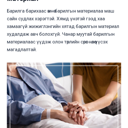
Барилга барихаас өмнө барилгын материалаа маш
сайн судлах хэрэгтэй. Хямд үнэтэй гээд хаа
хамаагүй жижиглэнгийн хятад барилгын материал
худалдаж авч болохгүй. Чанар муутай барилгын
материалаас үүдэж олон төрлийн сөрөг нөлөө үүсэх
магадлалтай.