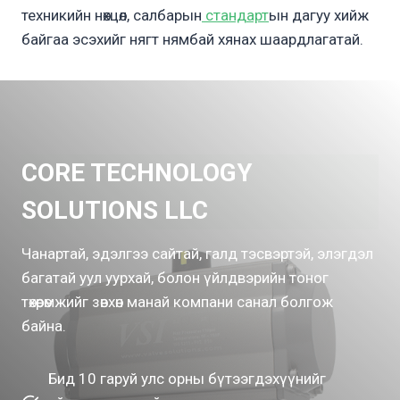
техникийн нөхцөл, салбарын
стандарт
ын дагуу хийж
байгаа эсэхийг нягт нямбай хянах шаардлагатай.
CORE TECHNOLOGY
SOLUTIONS LLC
Чанартай, эдэлгээ сайтай, галд тэсвэртэй, элэгдэл
багатай уул уурхай, болон үйлдвэрийн тоног
төхөөрөмжийг зөвхөн манай компани санал болгож
байна.
Бид 10 гаруй улс орны бүтээгдэхүүнийг