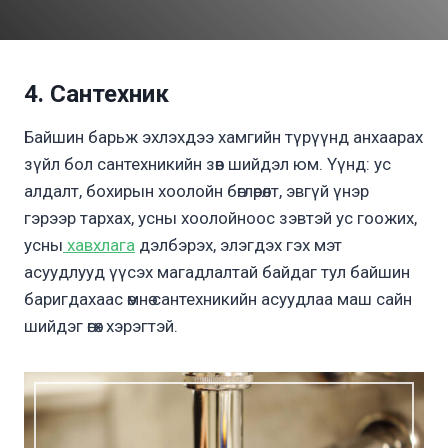
4. Сантехник
Байшин барьж эхлэхдээ хамгийн түрүүнд анхаарах
зүйл бол сантехникийн зөв шийдэл юм. Үүнд: ус
алдалт, бохирын хоолойн бөглөрөлт, эвгүй үнэр
гэрээр тархах, усны хоолойноос зэвтэй ус гоожих,
усны
хавхлага
дэлбэрэх, элэгдэх гэх мэт
асуудлууд үүсэх магадлалтай байдаг тул байшин
баригдахаас өмнө сантехникийн асуудлаа маш сайн
шийдэг өгөх хэрэгтэй.