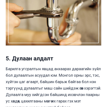
5. Дулаан алдалт
Барилга угсралтын явцад анхаарах дараагийн зүйл
бол дулаалгын асуудал юм. Монгол орны эрс, тэс,
хүйтэн цаг агаарт, байшин барьж байгаа бол нэн
тэргүүнд дулаалгыг маш сайн шийдэж өгөх хэрэгтэй.
Дулаалга муу хийгдсэн байшинд ихэвчлэн паарны
ус хөлдөх, цахилгааны мөнгө их гарах гэх мэт