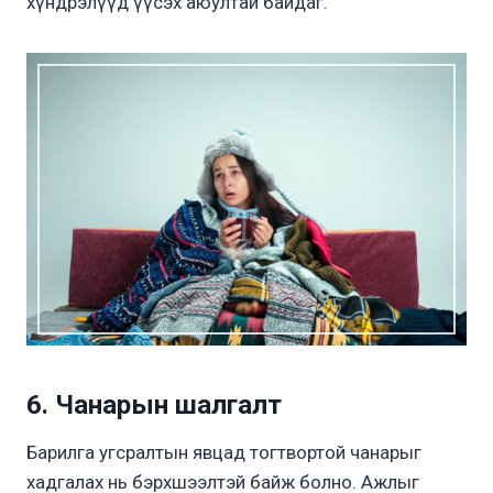
хүндрэлүүд үүсэх аюултай байдаг.
6. Чанарын шалгалт
Барилга угсралтын явцад тогтвортой чанарыг
хадгалах нь бэрхшээлтэй байж болно. Ажлыг