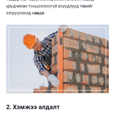
урьдчилан тооцоолоогүй асуудлууд төсвийг
хэтрүүлэхэд нөлөөлдөг.
2. Хэмжээ алдалт